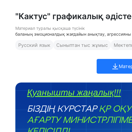
"Кактус" графикалық әдісте
Материал туралы қысқаша түсінік
баланың эмоционалдық жағдайын анықтау, агрессияны
Русский язык
Сыныптан тыс жұмыс
Мектепк
Мате
Қуанышты жаңалық!!!
БІЗДІҢ КУРСТАР
ҚР ОҚУ
АҒАРТУ МИНИСТРЛІГІМ
КЕЛІСІЛДІ.