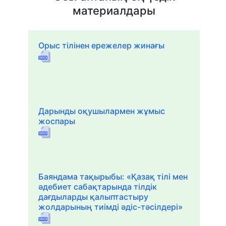
материалдары
Орыс тілінен ережелер жинағы
Дарынды оқушылармен жұмыс
жоспары
Баяндама тақырыбы: «Қазақ тілі мен
әдебиет сабақтарында тілдік
дағдыларды қалыптастыру
жолдарының тиімді әдіс-тәсілдері»