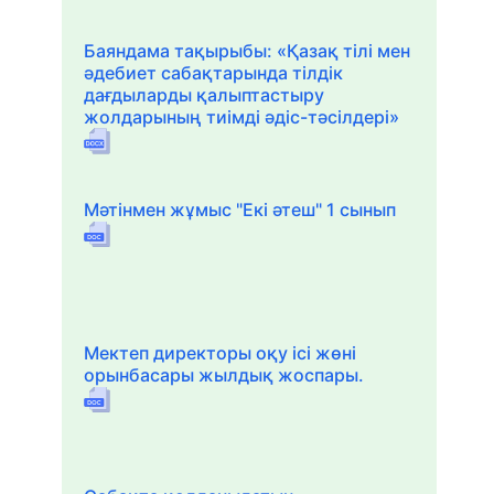
Баяндама тақырыбы: «Қазақ тілі мен
әдебиет сабақтарында тілдік
дағдыларды қалыптастыру
жолдарының тиімді әдіс-тәсілдері»
Мәтінмен жұмыс "Екі әтеш" 1 сынып
Мектеп директоры оқу ісі жөні
орынбасары жылдық жоспары.