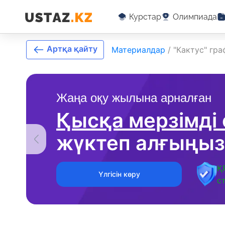
Курстар
Олимпиада
Артқа қайту
Материалдар
/
"Кактус" гра
Жаңа оқу жылына арналған
Қысқа мерзімді
жүктеп алғыңыз
Қ
Үлгісін көру
с