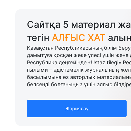
Сайтқа 5 материал жа
тегін
АЛҒЫС ХАТ
алың
Қазақстан Республикасының білім беру
дамытуға қосқан жеке үлесі үшін және 
Республика деңгейінде «Ustaz tilegi» Р
ғылыми – әдістемелік журналының желі
басылымына өз авторлық материалыңыз
белсенді болғаныңыз үшін алғыс білдіре
Жариялау