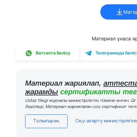
Мате
Материал ұнаса әрі
Ватсапта бөлісу
Телеграммда бөліс
Материал жариялап,
аттеста
жарамды
сертификатты тегі
Ustaz tilegi журналы министірліктің тізіміне енген. Q
беріледі. Материал жариялаған соң сертификат тегін
Толығырақ
Оқу-ағарту министірлігін