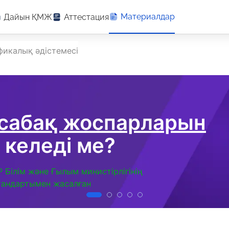
Материалдар
Дайын ҚМЖ
Аттестация
фикалық әдістемесі
 сабақ жоспарларын
 келеді ме?
Р Білім және Ғылым министірлігінің
тандартымен жасалған