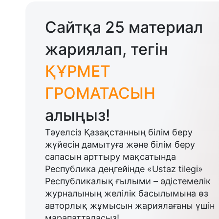
Сайтқа 25 материал
жариялап, тегін
ҚҰРМЕТ
ГРОМАТАСЫН
алыңыз!
Тәуелсіз Қазақстанның білім беру
жүйесін дамытуға және білім беру
сапасын арттыру мақсатында
Республика деңгейінде «Ustaz tilegi»
Республикалық ғылыми – әдістемелік
журналының желілік басылымына өз
авторлық жұмысын жариялағаны үшін
марапатталасыз!