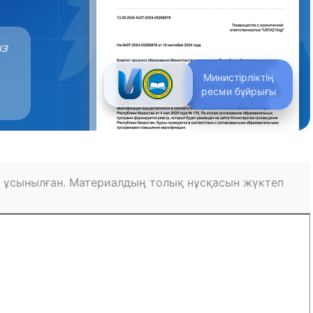
ыз
Министірліктің
ресми бұйрығы
 ұсынылған. Материалдың толық нұсқасын жүктеп