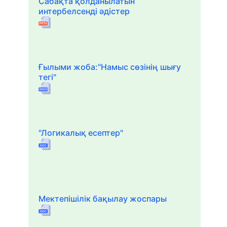
Сабақта қолданылатын
интербелсенді әдістер
Ғылыми жоба:"Намыс сөзінің шығу
тегі"
"Логикалық есептер"
Мектепішілік бақылау жоспары