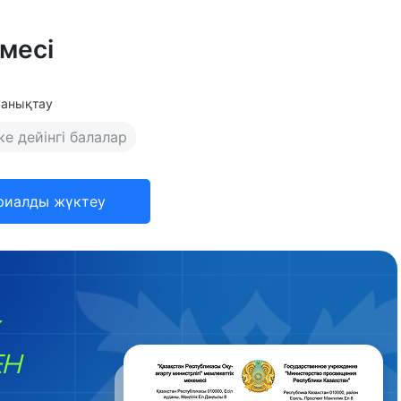
месі
 анықтау
е дейінгі балалар
риалды жүктеу
ЕН