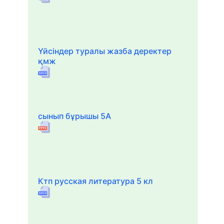
Үйсіндер туралы жазба деректер
қмж
сынып бұрышы 5А
Ктп русская литература 5 кл