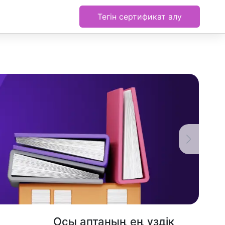
Тегін сертификат алу
Осы аптаның ең үздік