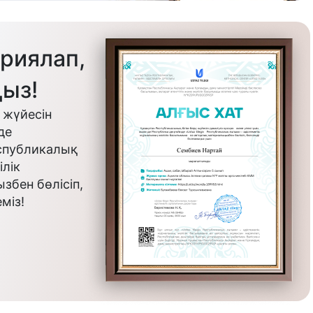
риялап,
ыз!
 жүйесін
де
еспубликалық
лік
бен бөлісіп,
міз!