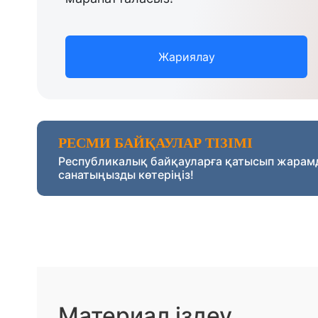
Жариялау
РЕСМИ БАЙҚАУЛАР ТІЗІМІ
Республикалық байқауларға қатысып жарам
санатыңызды көтеріңіз!
Материал іздеу