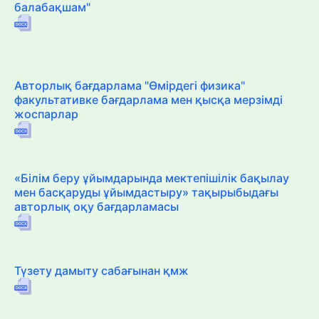
балабақшам"
Авторлық бағдарлама "Өмірдегі физика"
факультативке бағдарлама мен қысқа мерзімді
жоспарлар
«Білім беру ұйымдарында мектепішілік бақылау
мен басқаруды ұйымдастыру» тақырыбыдағы
авторлық оқу бағдарламасы
Түзету дамыту сабағынан қмж