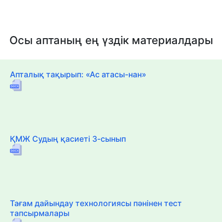
Осы аптаның ең үздік материалдары
Апталық тақырып: «Ас атасы-нан»
ҚМЖ Судың қасиеті 3-сынып
Тағам дайындау технологиясы пәнінен тест
тапсырмалары