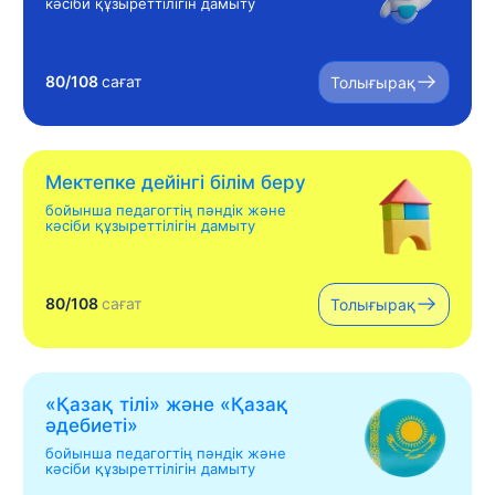
кәсіби құзыреттілігін дамыту
80/108
сағат
Толығырақ
Мектепке дейінгі білім беру
бойынша педагогтің пәндік және
кәсіби құзыреттілігін дамыту
80/108
сағат
Толығырақ
«Қазақ тілі» жəне «Қазақ
əдебиеті»
бойынша педагогтің пәндік және
кәсіби құзыреттілігін дамыту