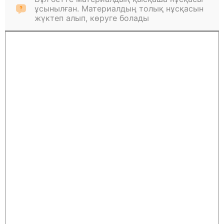
ұсынылған. Материалдың толық нұсқасын
жүктеп алып, көруге болады