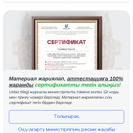
Материал жариялап,
аттестацияға 100%
жарамды
сертификатты тегін алыңыз!
Ustaz tilegi журналы министірліктің тізіміне енген. Qr коды
мен тіркеу номері беріледі. Материал жариялаған соң
сертификат тегін бірден беріледі.
Толығырақ
Оқу-ағарту министірлігінің ресми жауабы