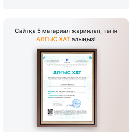
Сайтқа 5 материал жариялап, тегін
АЛҒЫС ХАТ
алыңыз!