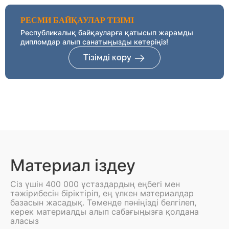
РЕСМИ БАЙҚАУЛАР ТІЗІМІ
Республикалық байқауларға қатысып жарамды
дипломдар алып санатыңызды көтеріңіз!
Тізімді көру
Материал іздеу
Сіз үшін 400 000 ұстаздардың еңбегі мен
тәжірибесін біріктіріп, ең үлкен материалдар
базасын жасадық. Төменде пәніңізді белгілеп,
керек материалды алып сабағыңызға қолдана
аласыз