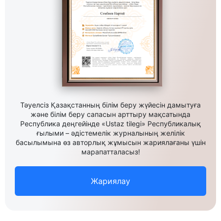
Тәуелсіз Қазақстанның білім беру жүйесін дамытуға
және білім беру сапасын арттыру мақсатында
Республика деңгейінде «Ustaz tilegi» Республикалық
ғылыми – әдістемелік журналының желілік
басылымына өз авторлық жұмысын жариялағаны үшін
марапатталасыз!
Жариялау