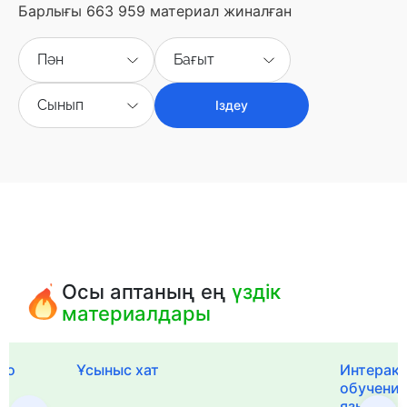
Барлығы 663 959 материал жиналған
Пән
Бағыт
Сынып
Іздеу
Осы аптаның ең
үздік
материалдары
го
Ұсыныс хат
Интерак
обучения
языка и 