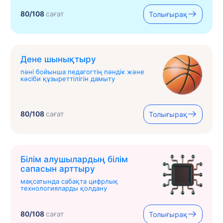
80/108
сағат
Толығырақ
Дене шынықтыру
пәні бойынша педагогтің пәндік және
кәсіби құзыреттілігін дамыту
80/108
сағат
Толығырақ
Білім алушылардың білім
сапасын арттыру
мақсатында сабақта цифрлық
технологияларды қолдану
80/108
сағат
Толығырақ