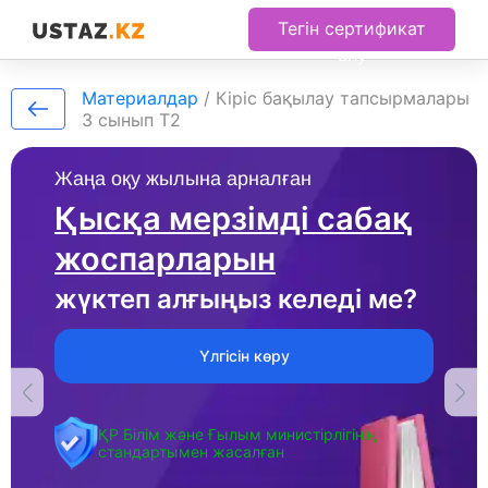
Тегін сертификат
алу
Материалдар
/
Кіріс бақылау тапсырмалары
3 сынып Т2
Жаңа оқу жылына арналған
Қысқа мерзімді сабақ
жоспарларын
жүктеп алғыңыз келеді ме?
Үлгісін көру
ҚР Білім және Ғылым министірлігінің
стандартымен жасалған