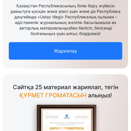
Қазақстан Республикасының білім беру жүйесін
дамытуға қосқан жеке үлесі үшін және де Республика
деңгейінде «Ustaz tilegi» Республикалық ғылыми –
әдістемелік журналының желілік басылымына өз
авторлық материалыңызбен бөлісіп, белсенді
болғаныңыз үшін алғыс білдіреміз!
Жариялау
Сайтқа 25 материал жариялап, тегін
ҚҰРМЕТ ГРОМАТАСЫН
алыңыз!