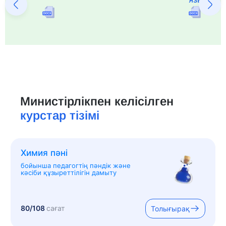
Министірлікпен келісілген
курстар тізімі
Химия пәні
бойынша педагогтің пәндік және
кәсіби құзыреттілігін дамыту
80/108
сағат
Толығырақ