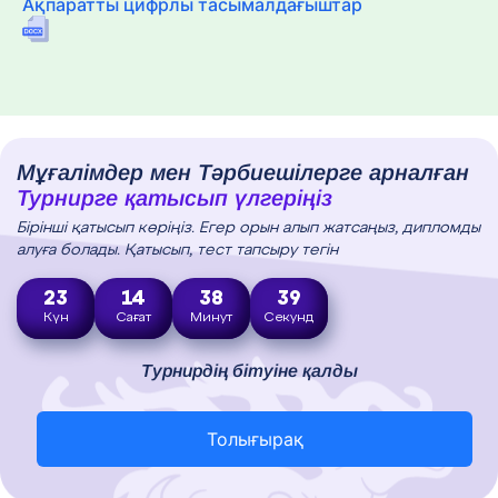
Ақпаратты цифрлы тасымалдағыштар
Мұғалімдер мен Тәрбиешілерге арналған
Турнирге қатысып үлгеріңіз
Бірінші қатысып көріңіз. Егер орын алып жатсаңыз, дипломды
алуға болады. Қатысып, тест тапсыру тегін
23
14
38
38
Күн
Сағат
Минут
Секунд
Турнирдің бітуіне қалды
Толығырақ