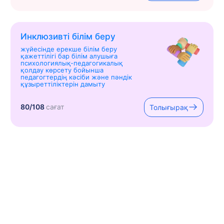
Инклюзивті білім беру
жүйесінде ерекше білім беру
қажеттілігі бар білім алушыға
психологиялық-педагогикалық
қолдау көрсету бойынша
педагогтердің кәсіби және пәндік
құзыреттіліктерін дамыту
80/108
сағат
Толығырақ