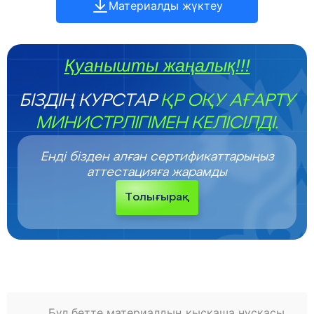
Материалды жүктеу
Қуанышты жаңалық!!!
БІЗДІҢ КУРСТАР
ҚР ОҚУ АҒАРТУ
МИНИСТРЛІГІМЕН КЕЛІСІЛДІ.
Енді бізден алған сертификаттарыңыз
аттестацияға жарамды
Толығырақ
Бұл бетте материалдың қысқаша нұсқасы