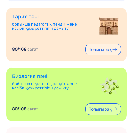
Тарих пәні
бойынша педагогтің пәндік және
кәсіби құзыреттілігін дамыту
80/108
сағат
Толығырақ
Биология пәні
бойынша педагогтің пәндік және
кәсіби құзыреттілігін дамыту
80/108
сағат
Толығырақ