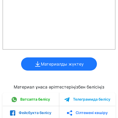
Материалды жүктеу
Материал ұнаса әріптестеріңізбен бөлісіңіз
Ватсапта бөлісу
Телеграммда бөлісу
Фейсбукта бөлісу
Сілтемені көшіру