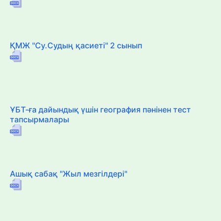
ҚМЖ "Су.Судың қасиеті" 2 сынып
ҰБТ-ға дайындық үшін география пәнінен тест
тапсырмалары
Ашық сабақ "Жыл мезгілдері"