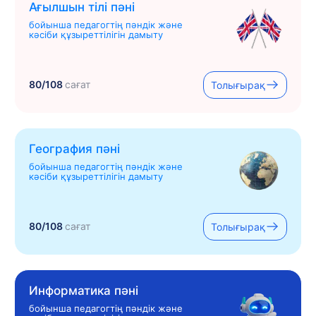
Ағылшын тілі пәні
бойынша педагогтің пәндік және
кәсіби құзыреттілігін дамыту
80/108
сағат
Толығырақ
География пәні
бойынша педагогтің пәндік және
кәсіби құзыреттілігін дамыту
80/108
сағат
Толығырақ
Информатика пәні
бойынша педагогтің пәндік және