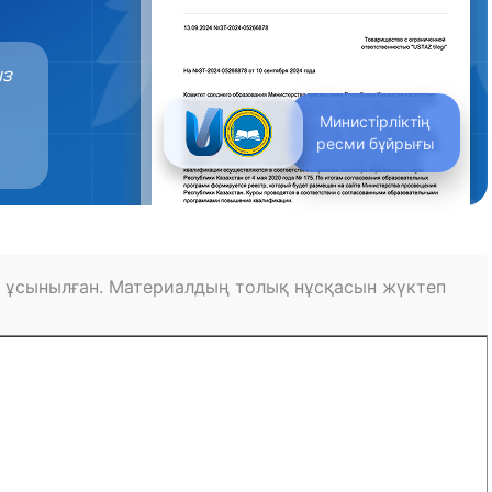
ыз
Министірліктің
ресми бұйрығы
 ұсынылған. Материалдың толық нұсқасын жүктеп