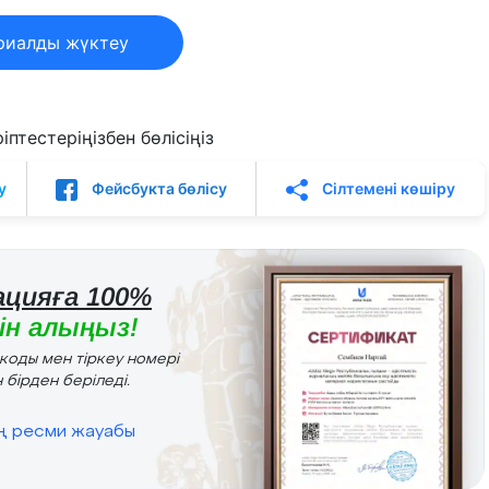
риалды жүктеу
птестеріңізбен бөлісіңіз
у
Фейсбукта бөлісу
Сілтемені көшіру
цияға 100%
н алыңыз!
r коды мен тіркеу номері
 бірден беріледі.
ің ресми жауабы