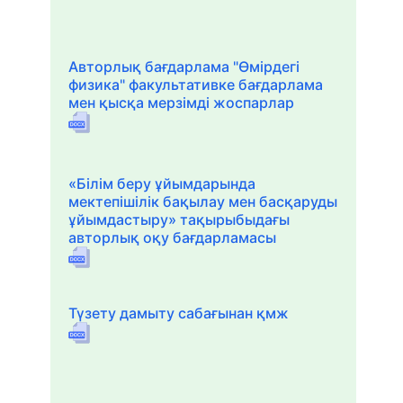
Авторлық бағдарлама "Өмірдегі
физика" факультативке бағдарлама
мен қысқа мерзімді жоспарлар
«Білім беру ұйымдарында
мектепішілік бақылау мен басқаруды
ұйымдастыру» тақырыбыдағы
авторлық оқу бағдарламасы
Түзету дамыту сабағынан қмж