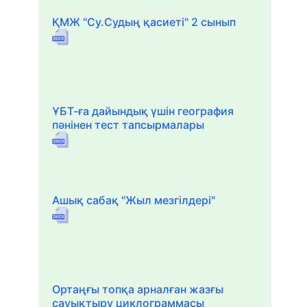
ҚМЖ "Су.Судың қасиеті" 2 сынып
ҰБТ-ға дайындық үшін география
пәнінен тест тапсырмалары
Ашық сабақ "Жыл мезгілдері"
Ортаңғы топқа арналған жазғы
сауықтыру циклограммасы