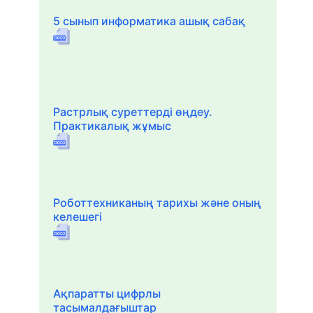
5 сынып информатика ашық сабақ
Растрлық суреттерді өңдеу.
Практикалық жұмыс
Роботтехниканың тарихы және оның
келешегі
Ақпаратты цифрлы
тасымалдағыштар