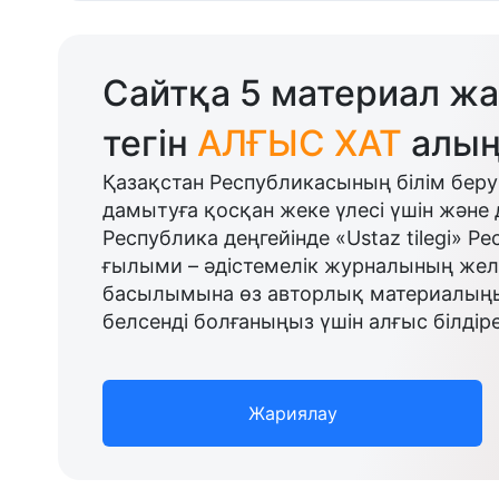
Сайтқа 5 материал жа
тегін
АЛҒЫС ХАТ
алың
Қазақстан Республикасының білім беру
дамытуға қосқан жеке үлесі үшін және 
Республика деңгейінде «Ustaz tilegi» Р
ғылыми – әдістемелік журналының желі
басылымына өз авторлық материалыңыз
белсенді болғаныңыз үшін алғыс білдіре
Жариялау