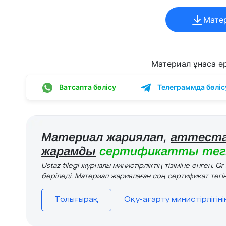
Мате
Материал ұнаса әрі
Ватсапта бөлісу
Телеграммда бөліс
Материал жариялап,
аттеста
жарамды
сертификатты тегі
Ustaz tilegi журналы министірліктің тізіміне енген. Q
беріледі. Материал жариялаған соң сертификат тегін
Толығырақ
Оқу-ағарту министірлігін