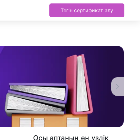
Тегін сертификат алу
Осы аптаның ең үздік