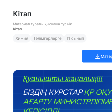
Кітап
Материал туралы қысқаша түсінік
Кітап
Химия
Тәлімгерлерге
11 сынып
Мате
Қуанышты жаңалық!!!
БІЗДІҢ КУРСТАР
ҚР ОҚУ
АҒАРТУ МИНИСТРЛІГІМ
КЕЛІСІЛДІ.