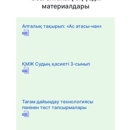
материалдары
Апталық тақырып: «Ас атасы-нан»
ҚМЖ Судың қасиеті 3-сынып
Тағам дайындау технологиясы
пәнінен тест тапсырмалары