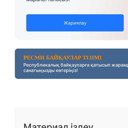
Жариялау
РЕСМИ БАЙҚАУЛАР ТІЗІМІ
Республикалық байқауларға қатысып жарам
санатыңызды көтеріңіз!
Материал іздеу