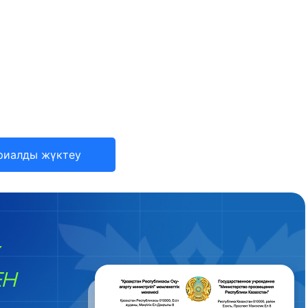
риалды жүктеу
ЕН