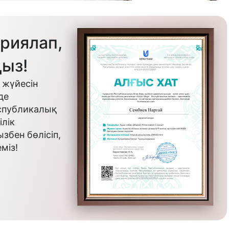
риялап,
ыз!
 жүйесін
де
еспубликалық
лік
бен бөлісіп,
міз!