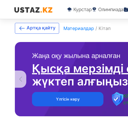
Курстар
Олимпиада
Артқа қайту
Материалдар
/
Кітап
Жаңа оқу жылына арналған
Қысқа мерзімді
жүктеп алғыңыз
Қ
Үлгісін көру
с