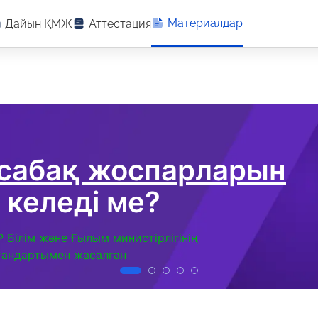
Материалдар
Дайын ҚМЖ
Аттестация
 сабақ жоспарларын
 келеді ме?
Р Білім және Ғылым министірлігінің
тандартымен жасалған