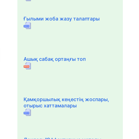
Ғылыми жоба жазу талаптары
Ашық сабақ ортаңғы топ
Қамқоршылық кеңестің жоспары,
отырыс хаттамалары