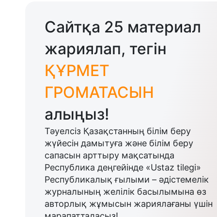
Сайтқа 25 материал
жариялап, тегін
ҚҰРМЕТ
ГРОМАТАСЫН
алыңыз!
Тәуелсіз Қазақстанның білім беру
жүйесін дамытуға және білім беру
сапасын арттыру мақсатында
Республика деңгейінде «Ustaz tilegi»
Республикалық ғылыми – әдістемелік
журналының желілік басылымына өз
авторлық жұмысын жариялағаны үшін
марапатталасыз!