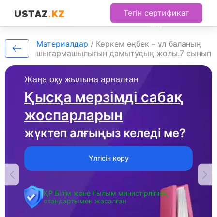
Тегін сертификат
алу
Материалдар
/
Көркем еңбек – ұл баланың
шығармашылығын дамытудың жолы.7 сынып
Жаңа оқу жылына арналған
Қысқа мерзімді сабақ
жоспарларын
жүктеп алғыңыз келеді ме?
Үлгісін көру
ҚР Білім және Ғылым министірлігінің
стандартымен жасалған