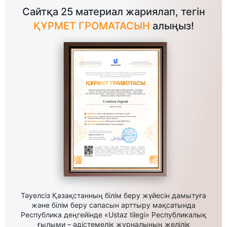
Сайтқа 25 материал жариялап, тегін
ҚҰРМЕТ ГРОМАТАСЫН
алыңыз!
Тәуелсіз Қазақстанның білім беру жүйесін дамытуға
және білім беру сапасын арттыру мақсатында
Республика деңгейінде «Ustaz tilegi» Республикалық
ғылыми – әдістемелік журналының желілік