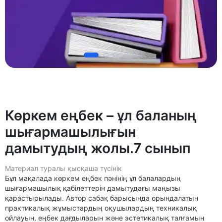
Көркем еңбек – ұл баланың
шығармашылығын
дамытудың жолы.7 сынып
Материал туралы қысқаша түсінік
Бұл мақалада көркем еңбек пәнінің ұл балалардың
шығармашылық қабілеттерін дамытудағы маңызы
қарастырылады. Автор сабақ барысында орындалатын
практикалық жұмыстардың оқушылардың техникалық
ойлауын, еңбек дағдыларын және эстетикалық талғамын