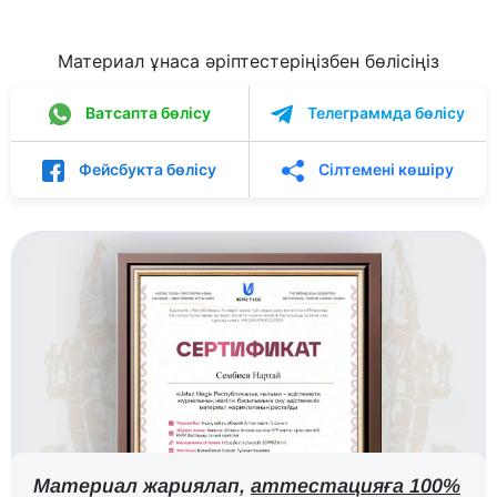
Материал ұнаса әріптестеріңізбен бөлісіңіз
Ватсапта бөлісу
Телеграммда бөлісу
Фейсбукта бөлісу
Сілтемені көшіру
Материал жариялап,
аттестацияға 100%