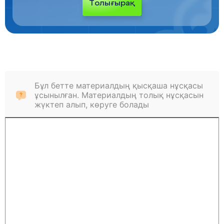
Толығырақ
Бұл бетте материалдың қысқаша нұсқасы
ұсынылған. Материалдың толық нұсқасын
жүктеп алып, көруге болады