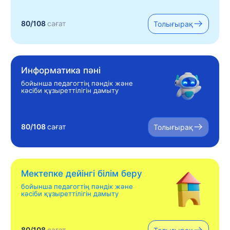
80/108
сағат
Толығырақ
Информатика пәні
бойынша педагогтің пәндік және
кәсіби құзыреттілігін дамыту
80/108
сағат
Толығырақ
Мектепке дейінгі білім беру
бойынша педагогтің пәндік және
кәсіби құзыреттілігін дамыту
80/108
сағат