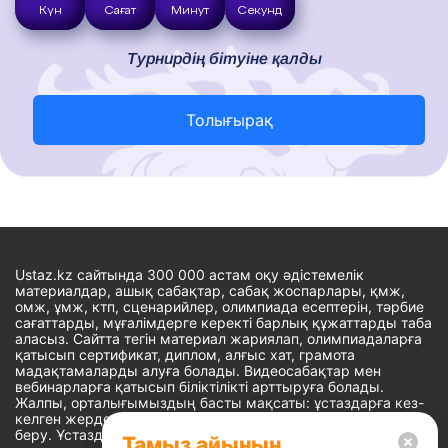
Күн
Сағат
Минут
Секунд
Турнирдің бітуіне қалды
Толығырақ
Ustaz.kz сайтында 300 000 астам оқу әдістемелік
материалдар, ашық сабақтар, сабақ жоспарлары, қмж,
омж, ұмж, ктп, сценарийлер, олимпиада есептерін, тәрбие
сағаттарды, мұғалімдерге керекті барлық құжаттарды таба
аласыз. Сайтта тегін материал жариялап, олимпиадаларға
қатысып сертификат, диплом, алғыс хат, грамота
мадақтамаларды алуға болады. Видеосабақтар мен
вебинарларға қатысып біліктілікті арттыруға болады.
Жалпы, орталығымыздың басты мақсаты: ұстаздарға кез-
келген жерде, кез-келген уақытта білім алуына мүмкіндік
беру. Ұстаздардың барлық өзекті мәселелеріне
Тамыз айының