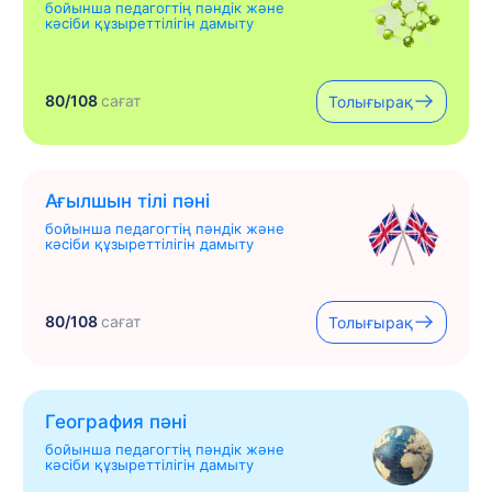
бойынша педагогтің пәндік және
кәсіби құзыреттілігін дамыту
80/108
сағат
Толығырақ
Ағылшын тілі пәні
бойынша педагогтің пәндік және
кәсіби құзыреттілігін дамыту
80/108
сағат
Толығырақ
География пәні
бойынша педагогтің пәндік және
кәсіби құзыреттілігін дамыту