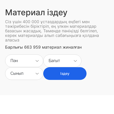
Материал іздеу
Сіз үшін 400 000 ұстаздардың еңбегі мен
тәжірибесін біріктіріп, ең үлкен материалдар
базасын жасадық. Төменде пәніңізді белгілеп,
керек материалды алып сабағыңызға қолдана
аласыз
Барлығы 663 959 материал жиналған
Пән
Бағыт
Сынып
Іздеу