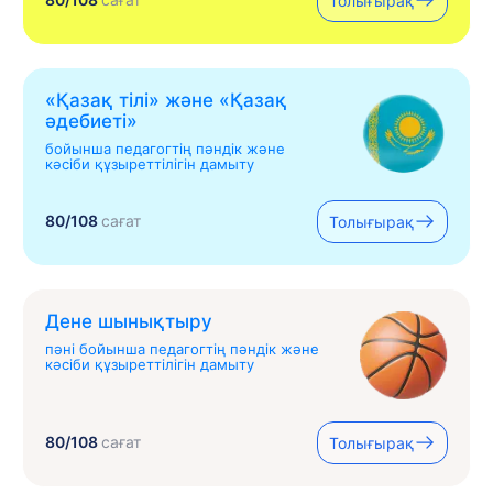
Толығырақ
«Қазақ тілі» жəне «Қазақ
əдебиеті»
бойынша педагогтің пәндік және
кәсіби құзыреттілігін дамыту
80/108
сағат
Толығырақ
Дене шынықтыру
пәні бойынша педагогтің пәндік және
кәсіби құзыреттілігін дамыту
80/108
сағат
Толығырақ