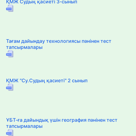
ҚМЖ Судың қасиеті 3-сынып
Тағам дайындау технологиясы пәнінен тест
тапсырмалары
ҚМЖ "Су.Судың қасиеті" 2 сынып
ҰБТ-ға дайындық үшін география пәнінен тест
тапсырмалары