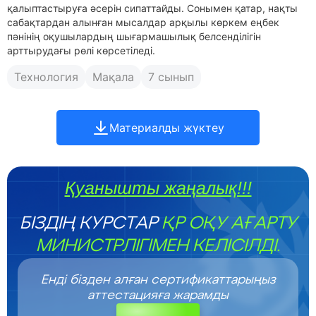
қалыптастыруға әсерін сипаттайды. Сонымен қатар, нақты
сабақтардан алынған мысалдар арқылы көркем еңбек
пәнінің оқушылардың шығармашылық белсенділігін
арттырудағы рөлі көрсетіледі.
Технология
Мақала
7 сынып
Материалды жүктеу
Қуанышты жаңалық!!!
БІЗДІҢ КУРСТАР
ҚР ОҚУ АҒАРТУ
МИНИСТРЛІГІМЕН КЕЛІСІЛДІ.
Енді бізден алған сертификаттарыңыз
аттестацияға жарамды