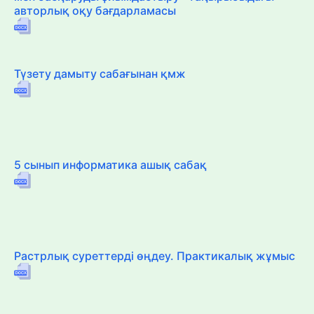
авторлық оқу бағдарламасы
Түзету дамыту сабағынан қмж
5 сынып информатика ашық сабақ
Растрлық суреттерді өңдеу. Практикалық жұмыс