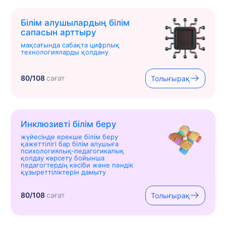
Білім алушылардың білім
сапасын арттыру
мақсатында сабақта цифрлық
технологияларды қолдану
80/108
сағат
Толығырақ
Инклюзивті білім беру
жүйесінде ерекше білім беру
қажеттілігі бар білім алушыға
психологиялық-педагогикалық
қолдау көрсету бойынша
педагогтердің кәсіби және пәндік
құзыреттіліктерін дамыту
80/108
сағат
Толығырақ