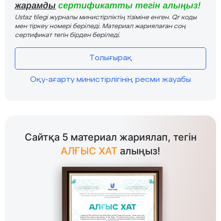
жарамды
сертификатты тегін алыңыз!
Ustaz tilegi журналы министірліктің тізіміне енген. Qr коды
мен тіркеу номері беріледі. Материал жариялаған соң
сертификат тегін бірден беріледі.
Толығырақ
Оқу-ағарту министірлігінің ресми жауабы
Сайтқа 5 материал жариялап, тегін
АЛҒЫС ХАТ
алыңыз!