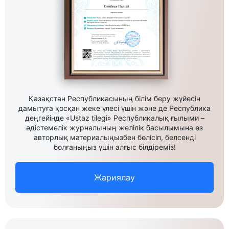
Қазақстан Республикасының білім беру жүйесін
дамытуға қосқан жеке үлесі үшін және де Республика
деңгейінде «Ustaz tilegi» Республикалық ғылыми –
әдістемелік журналының желілік басылымына өз
авторлық материалыңызбен бөлісіп, белсенді
болғаныңыз үшін алғыс білдіреміз!
Жариялау