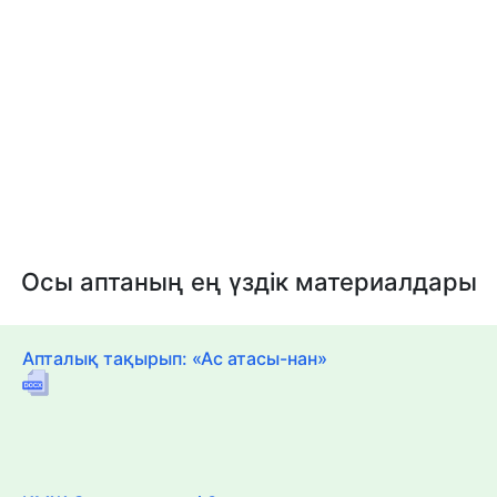
Осы аптаның ең үздік материалдары
Апталық тақырып: «Ас атасы-нан»