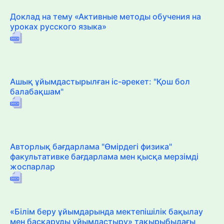
Доклад на тему «Активные методы обучения на
уроках русского языка»
Ашық ұйымдастырылған іс-әрекет: "Қош бол
балабақшам"
Авторлық бағдарлама "Өмірдегі физика"
факультативке бағдарлама мен қысқа мерзімді
жоспарлар
«Білім беру ұйымдарында мектепішілік бақылау
мен басқаруды ұйымдастыру» тақырыбыдағы