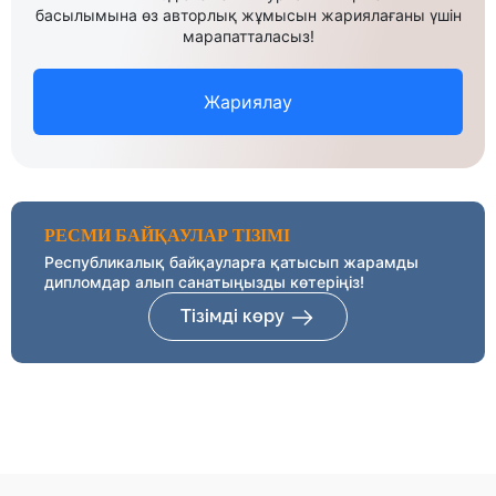
басылымына өз авторлық жұмысын жариялағаны үшін
марапатталасыз!
Жариялау
РЕСМИ БАЙҚАУЛАР ТІЗІМІ
Республикалық байқауларға қатысып жарамды
дипломдар алып санатыңызды көтеріңіз!
Тізімді көру