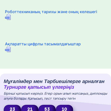
Роботтехниканың тарихы және оның келешегі
Ақпаратты цифрлы тасымалдағыштар
Мұғалімдер мен Тәрбиешілерге арналған
Турнирге қатысып үлгеріңіз
Бірінші қатысып көріңіз. Егер орын алып жатсаңыз, дипломды
алуға болады. Қатысып, тест тапсыру тегін
23
21
53
9