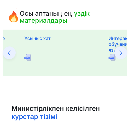
Осы аптаның ең
үздік
материалдары
го
Ұсыныс хат
Интерак
обучения
языка и 
Министірлікпен келісілген
курстар тізімі