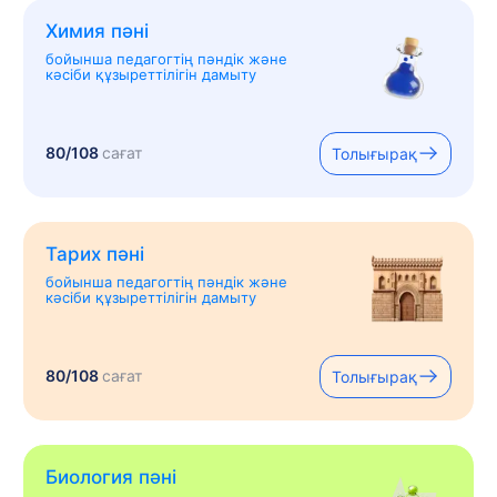
Химия пәні
бойынша педагогтің пәндік және
кәсіби құзыреттілігін дамыту
80/108
сағат
Толығырақ
Тарих пәні
бойынша педагогтің пәндік және
кәсіби құзыреттілігін дамыту
80/108
сағат
Толығырақ
Биология пәні