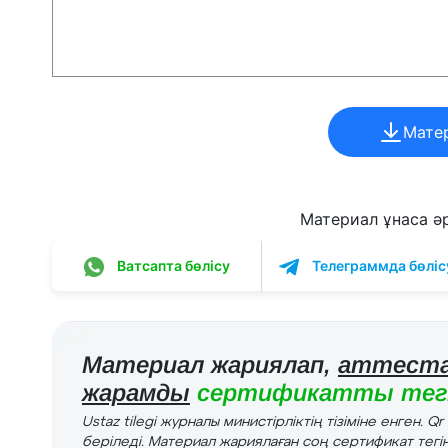
Мате
Материал ұнаса әрі
Ватсапта бөлісу
Телеграммда бөліс
Материал жариялап,
аттеста
жарамды
сертификатты тегі
Ustaz tilegi журналы министірліктің тізіміне енген. Q
беріледі. Материал жариялаған соң сертификат тегін