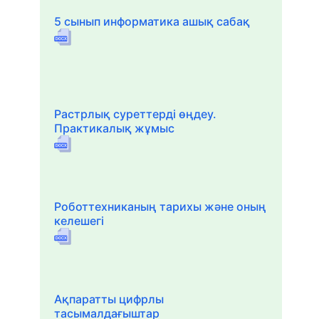
5 сынып информатика ашық сабақ
Растрлық суреттерді өңдеу.
Практикалық жұмыс
Роботтехниканың тарихы және оның
келешегі
Ақпаратты цифрлы
тасымалдағыштар