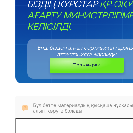
БІЗДІҢ КУРСТАР
ҚР ОҚУ
АҒАРТУ МИНИСТРЛІГІМ
КЕЛІСІЛДІ.
Енді бізден алған сертификаттарың
аттестацияға жарамды
Толығырақ
Бұл бетте материалдың қысқаша нұсқасы
алып, көруге болады