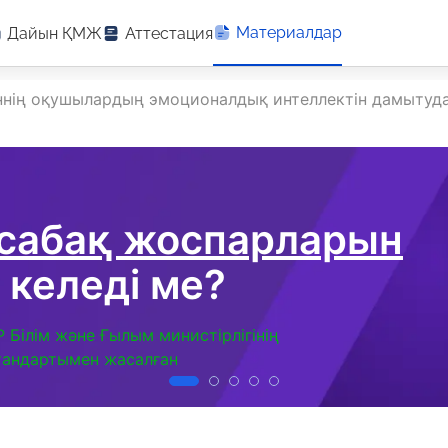
Материалдар
Дайын ҚМЖ
Аттестация
ннің оқушылардың эмоционалдық интеллектін дамытуда
 сабақ жоспарларын
 келеді ме?
Р Білім және Ғылым министірлігінің
тандартымен жасалған