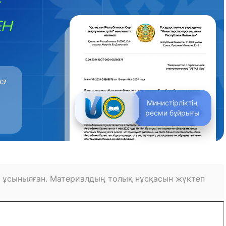
ЕН
ыз
Министірліктің
ресми бұйрығы
 ұсынылған. Материалдың толық нұсқасын жүктеп