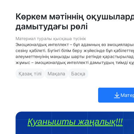
Көркем мәтіннің оқушылар
дамытудағы рөлі
Материал туралы қысқаша түсінік
Эмоционалдық интеллект – бұл адамның өз эмоцияларын
сезіну қабілеті. Бүгінгі білім беру жүйесінде бұл қабіл
әлеуметтенуінің маңызды шарты ретінде қарастырылады
жұмыс – эмоционалдық интеллекті дамытудың тиімді құ
Қазақ тілі
Мақала
Басқа
Мате
Қуанышты жаңалық!!!