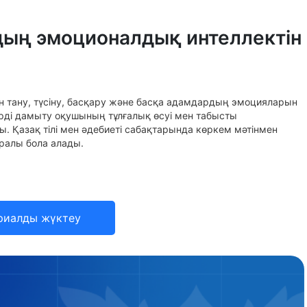
дың эмоционалдық интеллектін
 тану, түсіну, басқару және басқа адамдардың эмоцияларын
еттерді дамыту оқушының тұлғалық өсуі мен табысты
. Қазақ тілі мен әдебиеті сабақтарында көркем мәтінмен
ралы бола алады.
риалды жүктеу