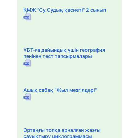
ҚМЖ "Су.Судың қасиеті" 2 сынып
ҰБТ-ға дайындық үшін география
пәнінен тест тапсырмалары
Ашық сабақ "Жыл мезгілдері"
Ортаңғы топқа арналған жазғы
сауықтыру циклограммасы