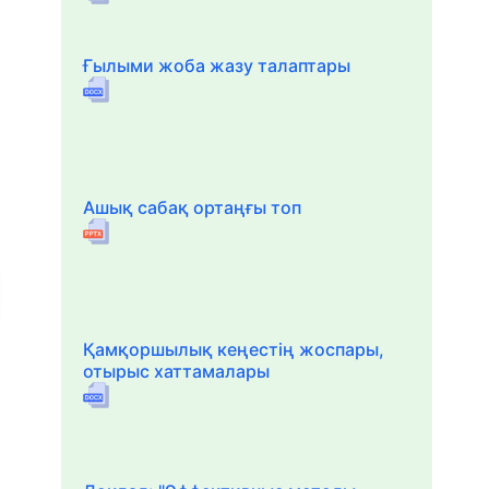
Ғылыми жоба жазу талаптары
Ашық сабақ ортаңғы топ
Қамқоршылық кеңестің жоспары,
отырыс хаттамалары