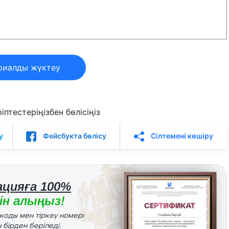
риалды жүктеу
птестеріңізбен бөлісіңіз
у
Фейсбукта бөлісу
Сілтемені көшіру
цияға 100%
н алыңыз!
r коды мен тіркеу номері
 бірден беріледі.