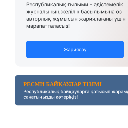
Республикалық ғылыми – әдістемелік
журналының желілік басылымына өз
авторлық жұмысын жариялағаны үшін
марапатталасыз!
Жариялау
РЕСМИ БАЙҚАУЛАР ТІЗІМІ
Республикалық байқауларға қатысып жарам
санатыңызды көтеріңіз!