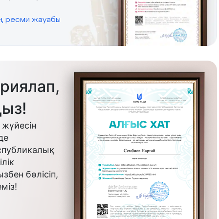
ің ресми жауабы
риялап,
ыз!
 жүйесін
де
еспубликалық
лік
бен бөлісіп,
міз!