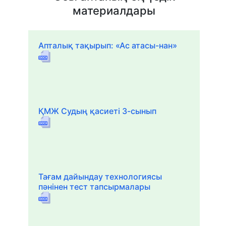
материалдары
Апталық тақырып: «Ас атасы-нан»
ҚМЖ Судың қасиеті 3-сынып
Тағам дайындау технологиясы
пәнінен тест тапсырмалары