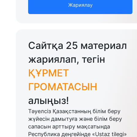
Жариялау
Сайтқа 25 материал
жариялап, тегін
ҚҰРМЕТ
ГРОМАТАСЫН
алыңыз!
Тәуелсіз Қазақстанның білім беру
жүйесін дамытуға және білім беру
сапасын арттыру мақсатында
Республика деңгейінде «Ustaz tilegi»