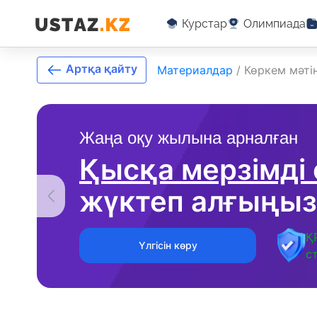
Курстар
Олимпиада
Артқа қайту
Материалдар
/
Көркем мәті
Жаңа оқу жылына арналған
Қысқа мерзімді
жүктеп алғыңыз
Қ
Үлгісін көру
с