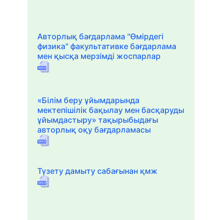
Авторлық бағдарлама "Өмірдегі
физика" факультативке бағдарлама
мен қысқа мерзімді жоспарлар
«Білім беру ұйымдарында
мектепішілік бақылау мен басқаруды
ұйымдастыру» тақырыбыдағы
авторлық оқу бағдарламасы
Түзету дамыту сабағынан қмж