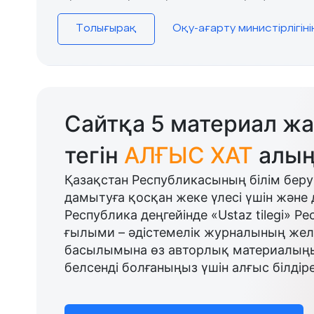
Толығырақ
Оқу-ағарту министірлігін
Сайтқа 5 материал жа
тегін
АЛҒЫС ХАТ
алың
Қазақстан Республикасының білім беру
дамытуға қосқан жеке үлесі үшін және 
Республика деңгейінде «Ustaz tilegi» Р
ғылыми – әдістемелік журналының желі
басылымына өз авторлық материалыңыз
белсенді болғаныңыз үшін алғыс білдіре