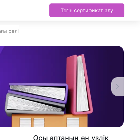
Тегін сертификат алу
ғы рөлі
Осы аптаның ең үздік