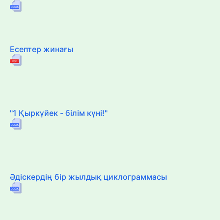
Есептер жинағы
"1 Қыркүйек - білім күні!"
Әдіскердің бір жылдық циклограммасы