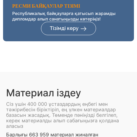
РЕСМИ БАЙҚАУЛАР ТІЗІМІ
Республикалық байқауларға қатысып жарамды
дипломдар алып санатыңызды көтеріңіз!
Тізімді көру
Материал іздеу
Сіз үшін 400 000 ұстаздардың еңбегі мен
тәжірибесін біріктіріп, ең үлкен материалдар
базасын жасадық. Төменде пәніңізді белгілеп,
керек материалды алып сабағыңызға қолдана
аласыз
Барлығы 663 959 материал жиналған