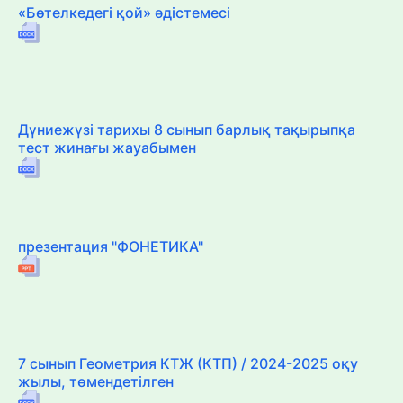
«Бөтелкедегі қой» әдістемесі
Дүниежүзі тарихы 8 сынып барлық тақырыпқа
тест жинағы жауабымен
презентация "ФОНЕТИКА"
7 сынып Геометрия КТЖ (КТП) / 2024-2025 оқу
жылы, төмендетілген