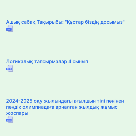
Ашық сабақ Тақырыбы: "Құстар біздің досымыз"
Логикалық тапсырмалар 4 сынып
2024-2025 оқу жылындағы ағылшын тілі пәнінен
пәндік олимпиадаға арналған жылдық жұмыс
жоспары