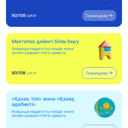
80/108
сағат
Толығырақ
Мектепке дейінгі білім беру
бойынша педагогтің пәндік және
кәсіби құзыреттілігін дамыту
80/108
сағат
Толығырақ
«Қазақ тілі» жəне «Қазақ
əдебиеті»
бойынша педагогтің пәндік және
кәсіби құзыреттілігін дамыту