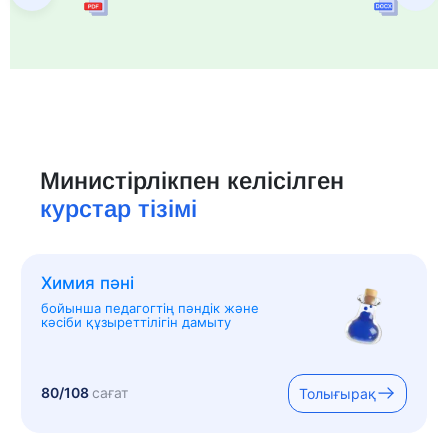
Министірлікпен келісілген
курстар тізімі
Химия пәні
бойынша педагогтің пәндік және
кәсіби құзыреттілігін дамыту
80/108
сағат
Толығырақ