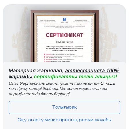
Материал жариялап,
аттестацияға 100%
жарамды
сертификатты тегін алыңыз!
Ustaz tilegi журналы министірліктің тізіміне енген. Qr коды
мен тіркеу номері беріледі. Материал жариялаған соң
сертификат тегін бірден беріледі.
Толығырақ
Оқу-ағарту министірлігінің ресми жауабы