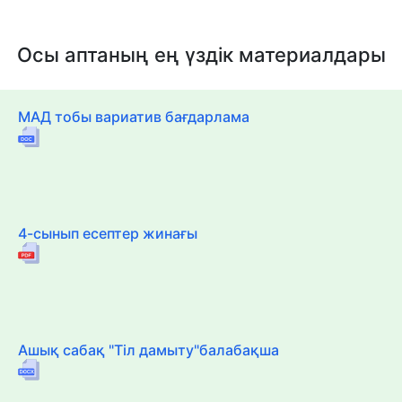
Осы аптаның ең үздік материалдары
МАД тобы вариатив бағдарлама
4-сынып есептер жинағы
Ашық сабақ "Тіл дамыту"балабақша