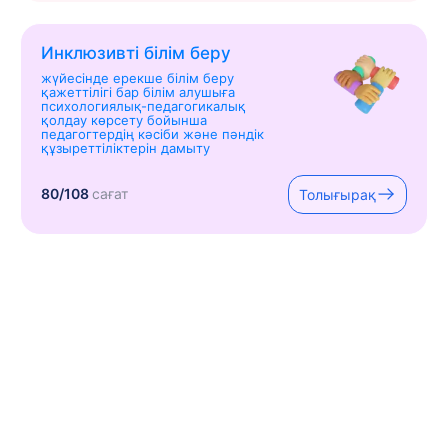
Инклюзивті білім беру
жүйесінде ерекше білім беру
қажеттілігі бар білім алушыға
психологиялық-педагогикалық
қолдау көрсету бойынша
педагогтердің кәсіби және пәндік
құзыреттіліктерін дамыту
80/108
сағат
Толығырақ