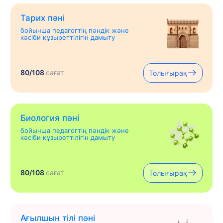
Тарих пәні
бойынша педагогтің пәндік және
кәсіби құзыреттілігін дамыту
80/108
сағат
Толығырақ
Биология пәні
бойынша педагогтің пәндік және
кәсіби құзыреттілігін дамыту
80/108
сағат
Толығырақ
Ағылшын тілі пәні