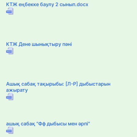
КТЖ еңбекке баулу 2 сынып.docx
КТЖ Дене шынықтыру пәні
Ашық сабақ тақырыбы: [Л-Р] дыбыстарын
ажырату
ашық сабақ "Фф дыбысы мен әрпі"