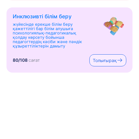
Инклюзивті білім беру
жүйесінде ерекше білім беру
қажеттілігі бар білім алушыға
психологиялық-педагогикалық
қолдау көрсету бойынша
педагогтердің кәсіби және пәндік
құзыреттіліктерін дамыту
80/108
сағат
Толығырақ