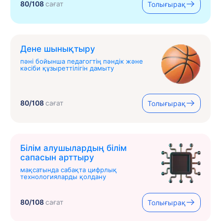
80/108
сағат
Толығырақ
Дене шынықтыру
пәні бойынша педагогтің пәндік және
кәсіби құзыреттілігін дамыту
80/108
сағат
Толығырақ
Білім алушылардың білім
сапасын арттыру
мақсатында сабақта цифрлық
технологияларды қолдану
80/108
сағат
Толығырақ