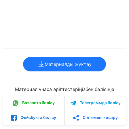
Материалды жүктеу
Материал ұнаса әріптестеріңізбен бөлісіңіз
Ватсапта бөлісу
Телеграммда бөлісу
Фейсбукта бөлісу
Сілтемені көшіру