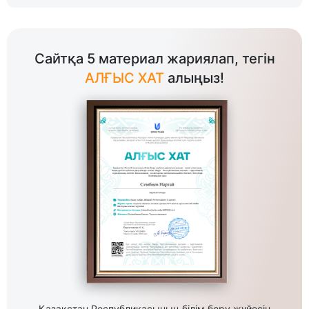
Сайтқа 5 материал жариялап, тегін
АЛҒЫС ХАТ
алыңыз!
Қазақстан Республикасының білім беру жүйесін