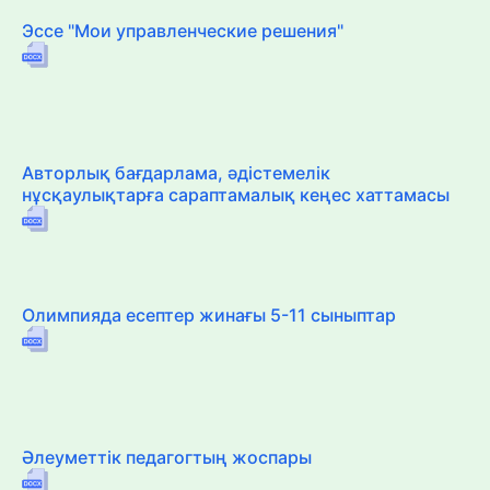
Эссе "Мои управленческие решения"
Авторлық бағдарлама, әдістемелік
нұсқаулықтарға сараптамалық кеңес хаттамасы
Олимпияда есептер жинағы 5-11 сыныптар
Әлеуметтік педагогтың жоспары