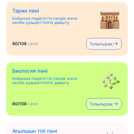
Тарих пәні
бойынша педагогтің пәндік және
кәсіби құзыреттілігін дамыту
80/108
сағат
Толығырақ
Биология пәні
бойынша педагогтің пәндік және
кәсіби құзыреттілігін дамыту
80/108
сағат
Толығырақ
Ағылшын тілі пәні