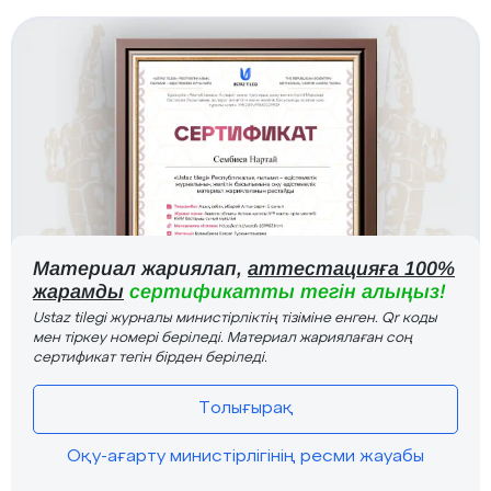
Материал жариялап,
аттестацияға 100%
жарамды
сертификатты тегін алыңыз!
Ustaz tilegi журналы министірліктің тізіміне енген. Qr коды
мен тіркеу номері беріледі. Материал жариялаған соң
сертификат тегін бірден беріледі.
Толығырақ
Оқу-ағарту министірлігінің ресми жауабы