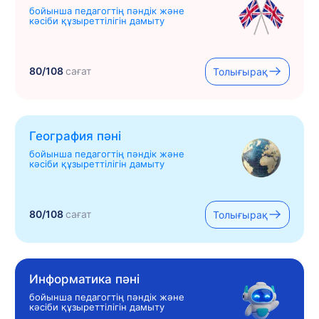
бойынша педагогтің пәндік және
кәсіби құзыреттілігін дамыту
80/108
сағат
Толығырақ
География пәні
бойынша педагогтің пәндік және
кәсіби құзыреттілігін дамыту
80/108
сағат
Толығырақ
Информатика пәні
бойынша педагогтің пәндік және
кәсіби құзыреттілігін дамыту