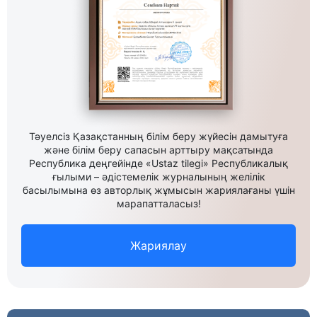
Тәуелсіз Қазақстанның білім беру жүйесін дамытуға
және білім беру сапасын арттыру мақсатында
Республика деңгейінде «Ustaz tilegi» Республикалық
ғылыми – әдістемелік журналының желілік
басылымына өз авторлық жұмысын жариялағаны үшін
марапатталасыз!
Жариялау