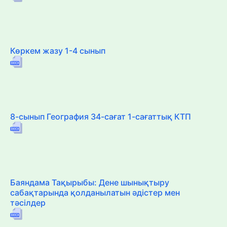
Көркем жазу 1-4 сынып
8-сынып География 34-сағат 1-сағаттық КТП
Баяндама Тақырыбы: Дене шынықтыру
сабақтарында қолданылатын әдістер мен
тәсілдер