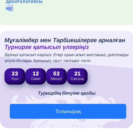
деонтологиясы
Мұғалімдер мен Тәрбиешілерге арналған
Турнирге қатысып үлгеріңіз
Бірінші қатысып көріңіз. Егер орын алып жатсаңыз, дипломды
алуға болады. Қатысып, тест тапсыру тегін
22
12
52
20
Күн
Сағат
Минут
Секунд
Турнирдің бітуіне қалды
Толығырақ