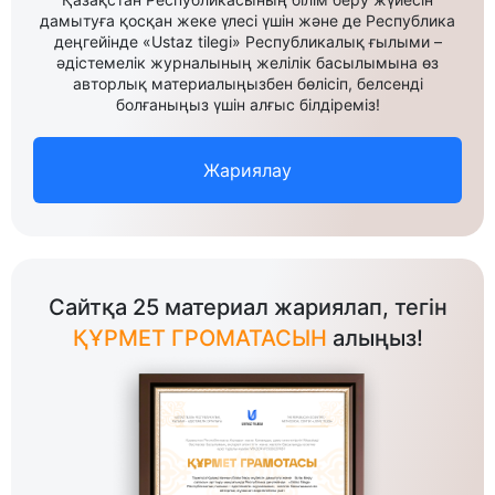
дамытуға қосқан жеке үлесі үшін және де Республика
деңгейінде «Ustaz tilegi» Республикалық ғылыми –
әдістемелік журналының желілік басылымына өз
авторлық материалыңызбен бөлісіп, белсенді
болғаныңыз үшін алғыс білдіреміз!
Жариялау
Сайтқа 25 материал жариялап, тегін
ҚҰРМЕТ ГРОМАТАСЫН
алыңыз!