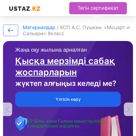
Тегін сертификат
алу
Материалдар
/
КСП А.С. Пушкин. «Моцарт и
Сальери» 8класс
Жаңа оқу жылына арналған
Қысқа мерзімді сабақ
жоспарларын
жүктеп алғыңыз келеді ме?
Үлгісін көру
ҚР Білім және Ғылым министірлігінің
стандартымен жасалған