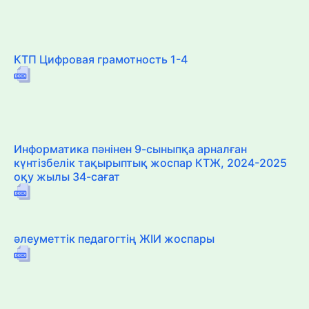
КТП Цифровая грамотность 1-4
Информатика пәнінен 9-сыныпқа арналған
күнтізбелік тақырыптық жоспар КТЖ, 2024-2025
оқу жылы 34-сағат
әлеуметтік педагогтің ЖІИ жоспары