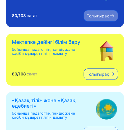
80/108
сағат
Толығырақ
Мектепке дейінгі білім беру
бойынша педагогтің пәндік және
кәсіби құзыреттілігін дамыту
80/108
сағат
Толығырақ
«Қазақ тілі» жəне «Қазақ
əдебиеті»
бойынша педагогтің пәндік және
кәсіби құзыреттілігін дамыту