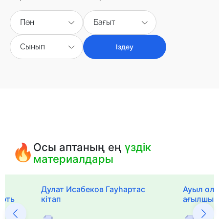
Пән
Бағыт
Сынып
Іздеу
Осы аптаның ең
үздік
материалдары
Дулат Исабеков Гауһартас
Ауыл оли
ерть
кітап
ағылшын 