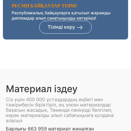
РЕСМИ БАЙҚАУЛАР ТІЗІМІ
Республикалық байқауларға қатысып жарамды
дипломдар алып санатыңызды көтеріңіз!
Тізімді көру
Материал іздеу
Сіз үшін 400 000 ұстаздардың еңбегі мен
тәжірибесін біріктіріп, ең үлкен материалдар
базасын жасадық. Төменде пәніңізді белгілеп,
керек материалды алып сабағыңызға қолдана
аласыз
Барлығы 663 959 материал жиналған