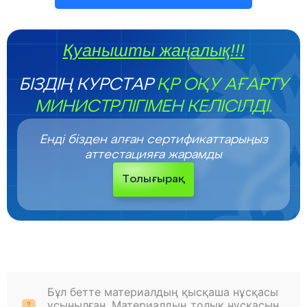
Қуанышты жаңалық!!!
БІЗДІҢ КУРСТАР
ҚР ОҚУ АҒАРТУ
МИНИСТРЛІГІМЕН КЕЛІСІЛДІ.
Енді бізден алған сертификаттарыңыз
аттестацияға жарамды
Толығырақ
Бұл бетте материалдың қысқаша нұсқасы
ұсынылған. Материалдың толық нұсқасын