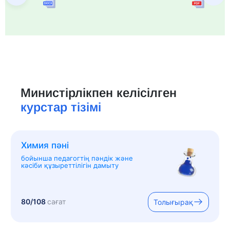
Министірлікпен келісілген
курстар тізімі
Химия пәні
бойынша педагогтің пәндік және
кәсіби құзыреттілігін дамыту
80/108
сағат
Толығырақ