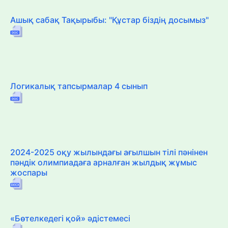
Ашық сабақ Тақырыбы: "Құстар біздің досымыз"
Логикалық тапсырмалар 4 сынып
2024-2025 оқу жылындағы ағылшын тілі пәнінен
пәндік олимпиадаға арналған жылдық жұмыс
жоспары
«Бөтелкедегі қой» әдістемесі