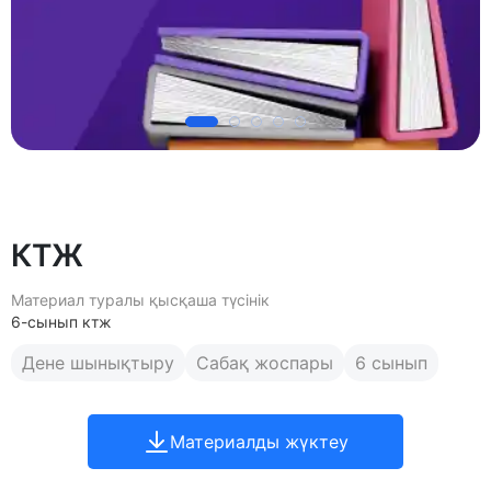
КТЖ
Материал туралы қысқаша түсінік
6-сынып ктж
Дене шынықтыру
Сабақ жоспары
6 сынып
Материалды жүктеу