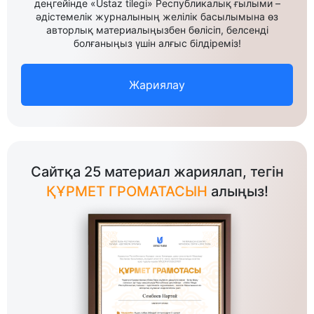
деңгейінде «Ustaz tilegi» Республикалық ғылыми –
әдістемелік журналының желілік басылымына өз
авторлық материалыңызбен бөлісіп, белсенді
болғаныңыз үшін алғыс білдіреміз!
Жариялау
Сайтқа 25 материал жариялап, тегін
ҚҰРМЕТ ГРОМАТАСЫН
алыңыз!