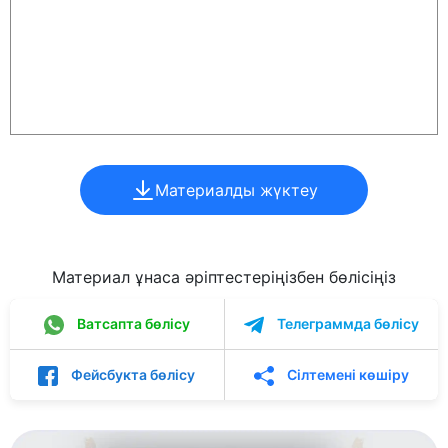
Материалды жүктеу
Материал ұнаса әріптестеріңізбен бөлісіңіз
Ватсапта бөлісу
Телеграммда бөлісу
Фейсбукта бөлісу
Сілтемені көшіру