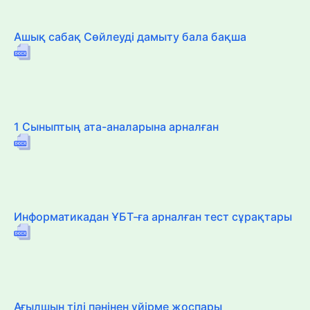
Ашық сабақ Сөйлеуді дамыту бала бақша
1 Сыныптың ата-аналарына арналған
Информатикадан ҰБТ-ға арналған тест сұрақтары
Ағылшын тілі пәнінен үйірме жоспары