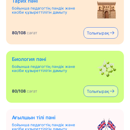
Тарих пәні
бойынша педагогтің пәндік және
кәсіби құзыреттілігін дамыту
80/108
сағат
Толығырақ
Биология пәні
бойынша педагогтің пәндік және
кәсіби құзыреттілігін дамыту
80/108
сағат
Толығырақ
Ағылшын тілі пәні
бойынша педагогтің пәндік және
кәсіби құзыреттілігін дамыту