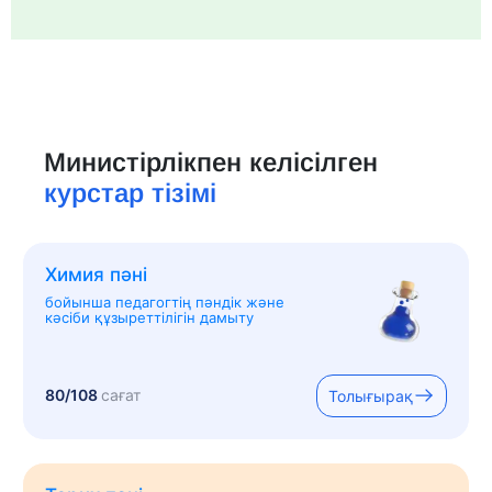
Министірлікпен келісілген
курстар тізімі
Химия пәні
бойынша педагогтің пәндік және
кәсіби құзыреттілігін дамыту
80/108
сағат
Толығырақ