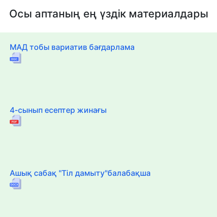
Осы аптаның ең үздік материалдары
МАД тобы вариатив бағдарлама
4-сынып есептер жинағы
Ашық сабақ "Тіл дамыту"балабақша