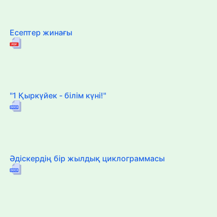
Есептер жинағы
"1 Қыркүйек - білім күні!"
Әдіскердің бір жылдық циклограммасы