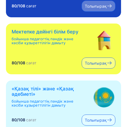
80/108
сағат
Толығырақ
Мектепке дейінгі білім беру
бойынша педагогтің пәндік және
кәсіби құзыреттілігін дамыту
80/108
сағат
Толығырақ
«Қазақ тілі» жəне «Қазақ
əдебиеті»
бойынша педагогтің пәндік және
кәсіби құзыреттілігін дамыту
80/108
сағат
Толығырақ