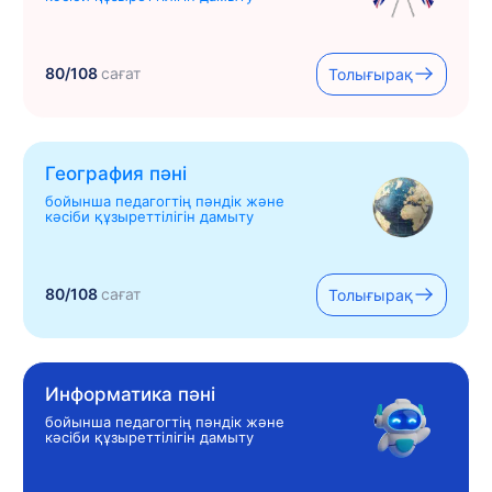
80/108
сағат
Толығырақ
География пәні
бойынша педагогтің пәндік және
кәсіби құзыреттілігін дамыту
80/108
сағат
Толығырақ
Информатика пәні
бойынша педагогтің пәндік және
кәсіби құзыреттілігін дамыту