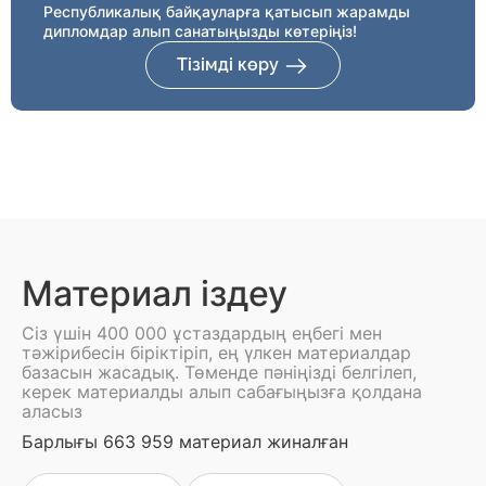
Республикалық байқауларға қатысып жарамды
дипломдар алып санатыңызды көтеріңіз!
Тізімді көру
Материал іздеу
Сіз үшін 400 000 ұстаздардың еңбегі мен
тәжірибесін біріктіріп, ең үлкен материалдар
базасын жасадық. Төменде пәніңізді белгілеп,
керек материалды алып сабағыңызға қолдана
аласыз
Барлығы 663 959 материал жиналған