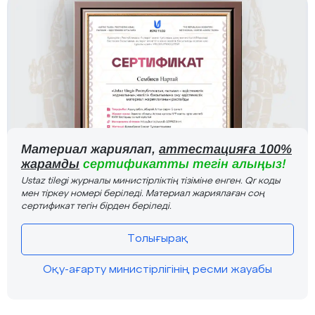
Материал жариялап,
аттестацияға 100%
жарамды
сертификатты тегін алыңыз!
Ustaz tilegi журналы министірліктің тізіміне енген. Qr коды
мен тіркеу номері беріледі. Материал жариялаған соң
сертификат тегін бірден беріледі.
Толығырақ
Оқу-ағарту министірлігінің ресми жауабы