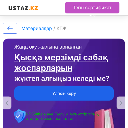
Тегін сертификат
алу
Материалдар
/
КТЖ
Жаңа оқу жылына арналған
Қысқа мерзімді сабақ
жоспарларын
жүктеп алғыңыз келеді ме?
Үлгісін көру
ҚР Білім және Ғылым министірлігінің
стандартымен жасалған