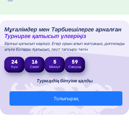
Мұғалімдер мен Тәрбиешілерге арналған
Турнирге қатысып үлгеріңіз
Бірінші қатысып көріңіз. Егер орын алып жатсаңыз, дипломды
алуға болады. Қатысып, тест тапсыру тегін
24
16
5
58
Күн
Сағат
Минут
Секунд
Турнирдің бітуіне қалды
Толығырақ