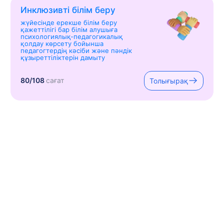
Инклюзивті білім беру
жүйесінде ерекше білім беру
қажеттілігі бар білім алушыға
психологиялық-педагогикалық
қолдау көрсету бойынша
педагогтердің кәсіби және пәндік
құзыреттіліктерін дамыту
80/108
сағат
Толығырақ