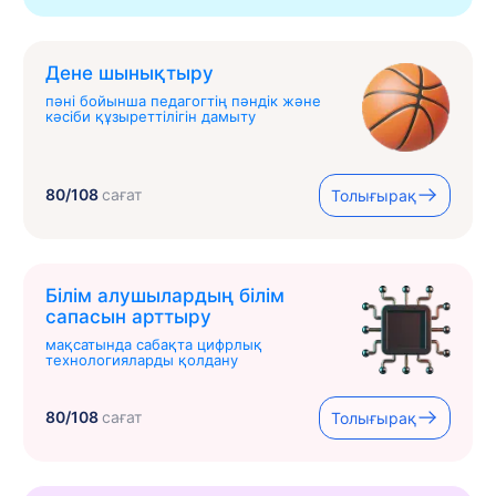
Дене шынықтыру
пәні бойынша педагогтің пәндік және
кәсіби құзыреттілігін дамыту
80/108
сағат
Толығырақ
Білім алушылардың білім
сапасын арттыру
мақсатында сабақта цифрлық
технологияларды қолдану
80/108
сағат
Толығырақ