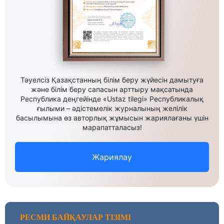
Тәуелсіз Қазақстанның білім беру жүйесін дамытуға
және білім беру сапасын арттыру мақсатында
Республика деңгейінде «Ustaz tilegi» Республикалық
ғылыми – әдістемелік журналының желілік
басылымына өз авторлық жұмысын жариялағаны үшін
марапатталасыз!
Жариялау
РЕСМИ БАЙҚАУЛАР ТІЗІМІ