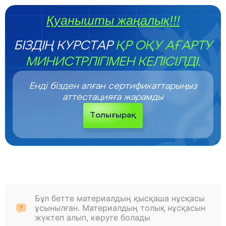
Қуанышты жаңалық!!!
БІЗДІҢ КУРСТАР
ҚР ОҚУ АҒАРТУ
МИНИСТРЛІГІМЕН КЕЛІСІЛДІ.
Енді бізден алған сертификаттарыңыз
аттестацияға жарамды
Толығырақ
Бұл бетте материалдың қысқаша нұсқасы
ұсынылған. Материалдың толық нұсқасын
жүктеп алып, көруге болады