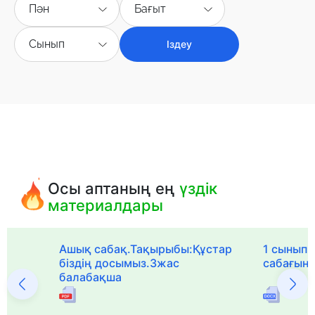
Пән
Бағыт
Сынып
Іздеу
Осы аптаның ең
үздік
материалдары
Ашық сабақ.Тақырыбы:Құстар
1 сыныпқа
біздің досымыз.3жас
сабағын
балабақша