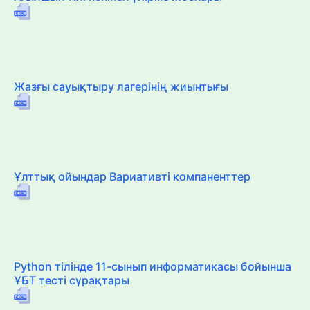
Жазғы сауықтыру лагерінің жиынтығы
Ұлттық ойындар Вариативті компаненттер
Python тілінде 11-сынып информатикасы бойынша
ҰБТ тесті сұрақтары