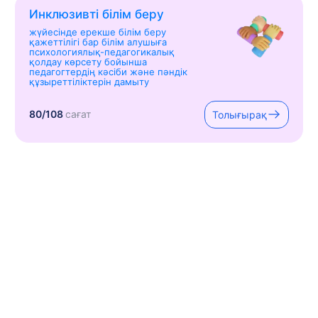
Инклюзивті білім беру
жүйесінде ерекше білім беру
қажеттілігі бар білім алушыға
психологиялық-педагогикалық
қолдау көрсету бойынша
педагогтердің кәсіби және пәндік
құзыреттіліктерін дамыту
80/108
сағат
Толығырақ