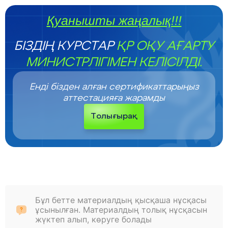
Қуанышты жаңалық!!!
БІЗДІҢ КУРСТАР
ҚР ОҚУ АҒАРТУ
МИНИСТРЛІГІМЕН КЕЛІСІЛДІ.
Енді бізден алған сертификаттарыңыз
аттестацияға жарамды
Толығырақ
Бұл бетте материалдың қысқаша нұсқасы
ұсынылған. Материалдың толық нұсқасын
жүктеп алып, көруге болады