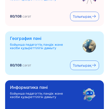
80/108
сағат
Толығырақ
География пәні
бойынша педагогтің пәндік және
кәсіби құзыреттілігін дамыту
80/108
сағат
Толығырақ
Информатика пәні
бойынша педагогтің пәндік және
кәсіби құзыреттілігін дамыту