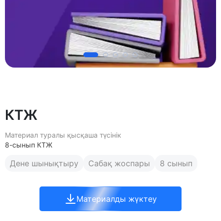
КТЖ
Материал туралы қысқаша түсінік
8-сынып КТЖ
Дене шынықтыру
Сабақ жоспары
8 сынып
Материалды жүктеу