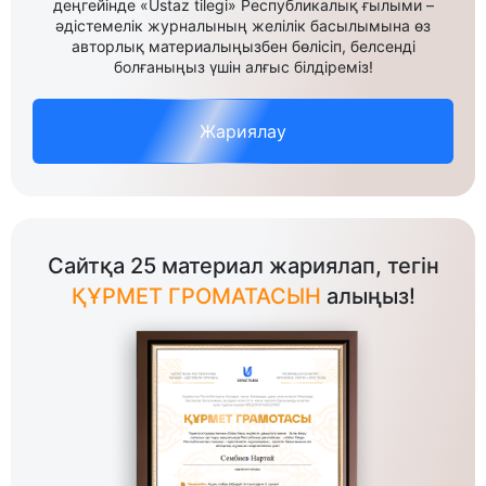
деңгейінде «Ustaz tilegi» Республикалық ғылыми –
әдістемелік журналының желілік басылымына өз
авторлық материалыңызбен бөлісіп, белсенді
болғаныңыз үшін алғыс білдіреміз!
Жариялау
Сайтқа 25 материал жариялап, тегін
ҚҰРМЕТ ГРОМАТАСЫН
алыңыз!