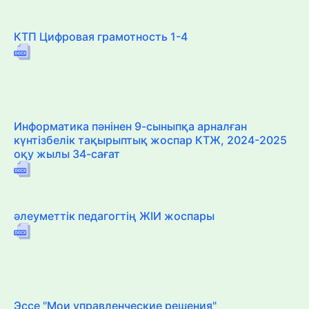
КТП Цифровая грамотность 1-4
Информатика пәнінен 9-сыныпқа арналған
күнтізбелік тақырыптық жоспар КТЖ, 2024-2025
оқу жылы 34-сағат
әлеуметтік педагогтің ЖІИ жоспары
Эссе "Мои управленческие решения"