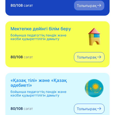
80/108
сағат
Толығырақ
Мектепке дейінгі білім беру
бойынша педагогтің пәндік және
кәсіби құзыреттілігін дамыту
80/108
сағат
Толығырақ
«Қазақ тілі» жəне «Қазақ
əдебиеті»
бойынша педагогтің пәндік және
кәсіби құзыреттілігін дамыту
80/108
сағат
Толығырақ