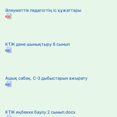
Әлеуметтік педагогтің іс құжаттары
КТЖ дене шынықтыру 8 сынып
Ашық сабақ. С-З дыбыстарын ажырату
КТЖ еңбекке баулу 2 сынып.docx