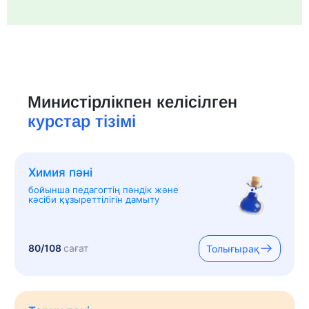
Министірлікпен келісілген
курстар тізімі
Химия пәні
бойынша педагогтің пәндік және
кәсіби құзыреттілігін дамыту
80/108
сағат
Толығырақ