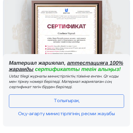
Материал жариялап,
аттестацияға 100%
жарамды
сертификатты тегін алыңыз!
Ustaz tilegi журналы министірліктің тізіміне енген. Qr коды
мен тіркеу номері беріледі. Материал жариялаған соң
сертификат тегін бірден беріледі.
Толығырақ
Оқу-ағарту министірлігінің ресми жауабы