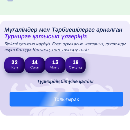
Мұғалімдер мен Тәрбиешілерге арналған
Турнирге қатысып үлгеріңіз
Бірінші қатысып көріңіз. Егер орын алып жатсаңыз, дипломды
алуға болады. Қатысып, тест тапсыру тегін
22
14
13
17
Күн
Сағат
Минут
Секунд
Турнирдің бітуіне қалды
Толығырақ