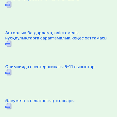
Авторлық бағдарлама, әдістемелік
нұсқаулықтарға сараптамалық кеңес хаттамасы
Олимпияда есептер жинағы 5-11 сыныптар
Әлеуметтік педагогтың жоспары