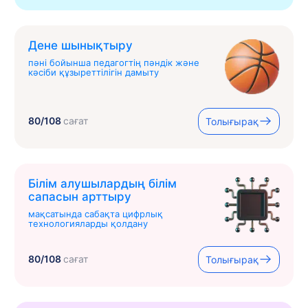
Дене шынықтыру
пәні бойынша педагогтің пәндік және
кәсіби құзыреттілігін дамыту
80/108
сағат
Толығырақ
Білім алушылардың білім
сапасын арттыру
мақсатында сабақта цифрлық
технологияларды қолдану
80/108
сағат
Толығырақ