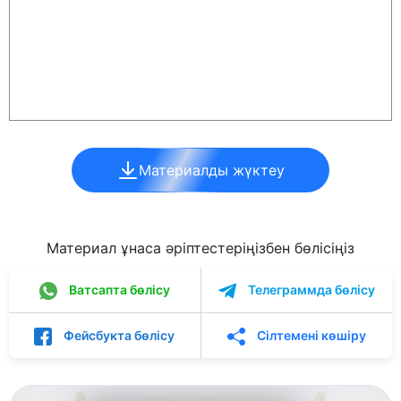
Материалды жүктеу
Материал ұнаса әріптестеріңізбен бөлісіңіз
Ватсапта бөлісу
Телеграммда бөлісу
Фейсбукта бөлісу
Сілтемені көшіру