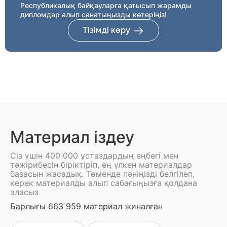
Республикалық байқауларға қатысып жарамды
дипломдар алып санатыңызды көтеріңіз!
Тізімді көру
Материал іздеу
Сіз үшін 400 000 ұстаздардың еңбегі мен
тәжірибесін біріктіріп, ең үлкен материалдар
базасын жасадық. Төменде пәніңізді белгілеп,
керек материалды алып сабағыңызға қолдана
аласыз
Барлығы 663 959 материал жиналған