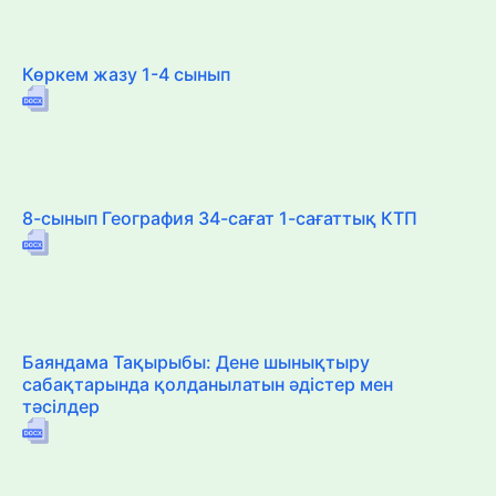
Көркем жазу 1-4 сынып
8-сынып География 34-сағат 1-сағаттық КТП
Баяндама Тақырыбы: Дене шынықтыру
сабақтарында қолданылатын әдістер мен
тәсілдер