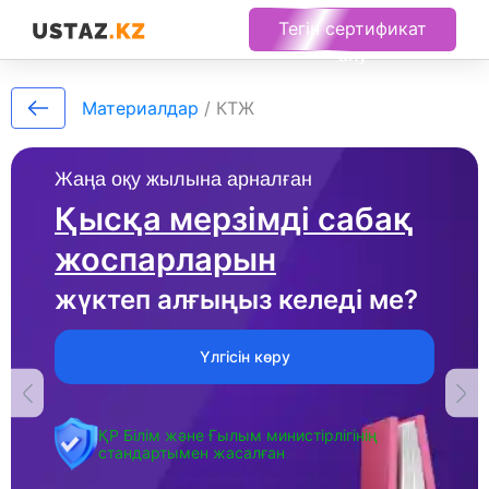
Тегін сертификат
алу
Материалдар
/
КТЖ
Жаңа оқу жылына арналған
Қысқа мерзімді сабақ
жоспарларын
жүктеп алғыңыз келеді ме?
Үлгісін көру
ҚР Білім және Ғылым министірлігінің
стандартымен жасалған