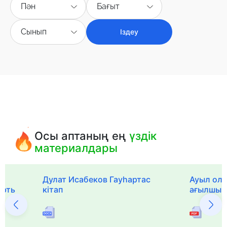
Пән
Бағыт
Сынып
Іздеу
Осы аптаның ең
үздік
материалдары
Дулат Исабеков Гауһартас
Ауыл оли
ерть
кітап
ағылшын 