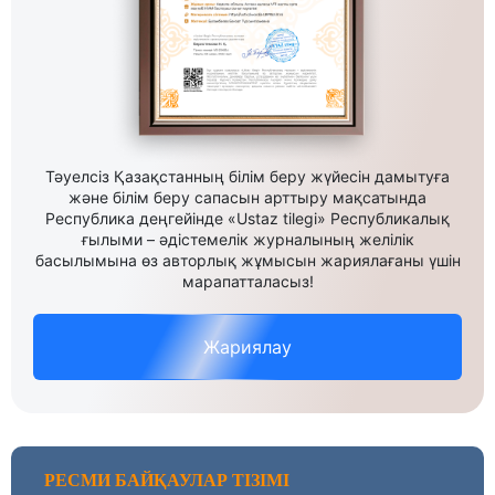
Тәуелсіз Қазақстанның білім беру жүйесін дамытуға
және білім беру сапасын арттыру мақсатында
Республика деңгейінде «Ustaz tilegi» Республикалық
ғылыми – әдістемелік журналының желілік
басылымына өз авторлық жұмысын жариялағаны үшін
марапатталасыз!
Жариялау
РЕСМИ БАЙҚАУЛАР ТІЗІМІ