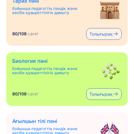
Тарих пәні
бойынша педагогтің пәндік және
кәсіби құзыреттілігін дамыту
80/108
сағат
Толығырақ
Биология пәні
бойынша педагогтің пәндік және
кәсіби құзыреттілігін дамыту
80/108
сағат
Толығырақ
Ағылшын тілі пәні
бойынша педагогтің пәндік және
кәсіби құзыреттілігін дамыту