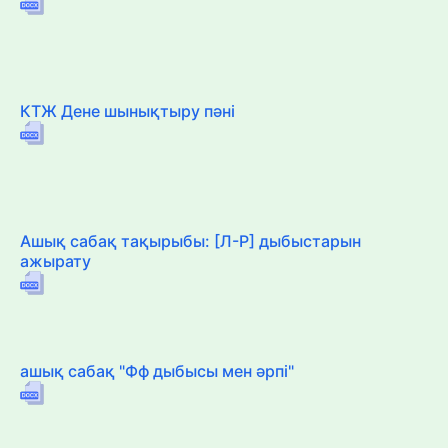
КТЖ Дене шынықтыру пәні
Ашық сабақ тақырыбы: [Л-Р] дыбыстарын
ажырату
ашық сабақ "Фф дыбысы мен әрпі"