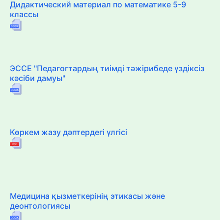
Дидактический материал по математике 5-9
классы
ЭССЕ "Педагогтардың тиімді тәжірибеде үздіксіз
кәсіби дамуы"
Көркем жазу дәптердегі үлгісі
Медицина қызметкерінің этикасы және
деонтологиясы