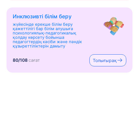
Инклюзивті білім беру
жүйесінде ерекше білім беру
қажеттілігі бар білім алушыға
психологиялық-педагогикалық
қолдау көрсету бойынша
педагогтердің кәсіби және пәндік
құзыреттіліктерін дамыту
80/108
сағат
Толығырақ