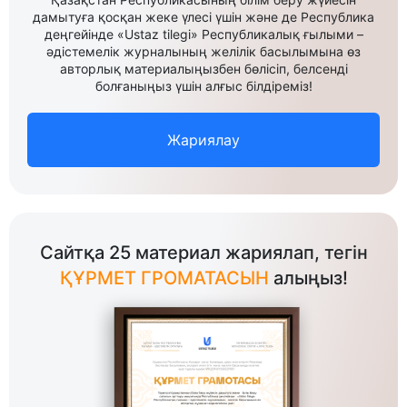
дамытуға қосқан жеке үлесі үшін және де Республика
деңгейінде «Ustaz tilegi» Республикалық ғылыми –
әдістемелік журналының желілік басылымына өз
авторлық материалыңызбен бөлісіп, белсенді
болғаныңыз үшін алғыс білдіреміз!
Жариялау
Сайтқа 25 материал жариялап, тегін
ҚҰРМЕТ ГРОМАТАСЫН
алыңыз!