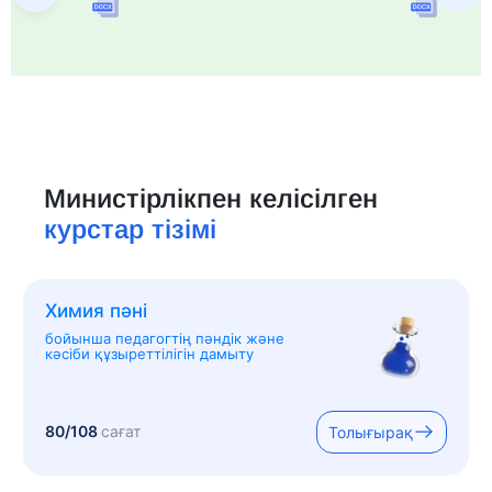
Министірлікпен келісілген
курстар тізімі
Химия пәні
бойынша педагогтің пәндік және
кәсіби құзыреттілігін дамыту
80/108
сағат
Толығырақ