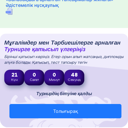
Әдістемелік нұсқаулық
Мұғалімдер мен Тәрбиешілерге арналған
Турнирге қатысып үлгеріңіз
Бірінші қатысып көріңіз. Егер орын алып жатсаңыз, дипломды
алуға болады. Қатысып, тест тапсыру тегін
21
0
0
47
Күн
Сағат
Минут
Секунд
Турнирдің бітуіне қалды
Толығырақ