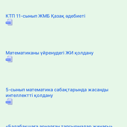
КТП 11-сынып ЖМБ Қазақ әдебиеті
Математиканы үйренудегі ЖИ қолдану
5-сынып математика сабақтарында жасанды
интеллектті қолдану
«Балабақшаға арналған тапсырмалар жинағы»