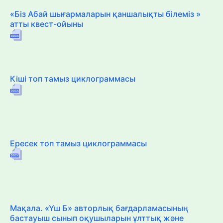
«Біз Абай шығармаларын қаншалықты білеміз »
атты квест-ойыны
Кіші топ тамыз циклограммасы
Ересек топ тамыз циклограммасы
Мақала. «Үш Б» авторлық бағдарламасының
бастауыш сынып оқушыларын ұлттық және