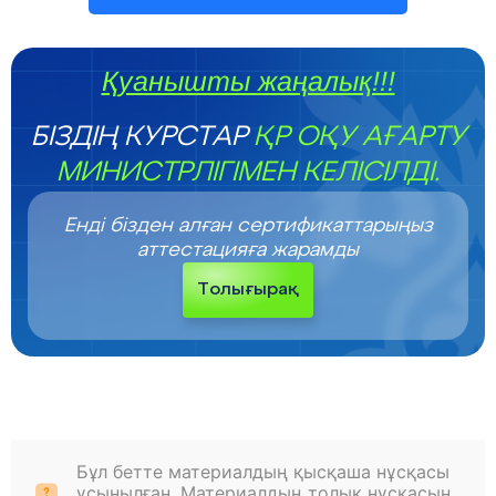
Қуанышты жаңалық!!!
БІЗДІҢ КУРСТАР
ҚР ОҚУ АҒАРТУ
МИНИСТРЛІГІМЕН КЕЛІСІЛДІ.
Енді бізден алған сертификаттарыңыз
аттестацияға жарамды
Толығырақ
Бұл бетте материалдың қысқаша нұсқасы
ұсынылған. Материалдың толық нұсқасын