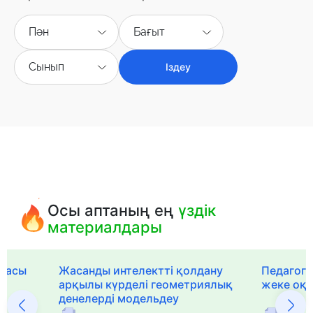
Пән
Бағыт
Сынып
Іздеу
Осы аптаның ең
үздік
материалдары
рмасы
Жасанды интелектті қолдану
Педагог-
арқылы күрделі геометриялық
жеке оқ
денелерді модельдеу