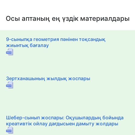
Осы аптаның ең үздік материалдары
9-сыныпқа геометрия пәнінен тоқсандық
жиынтық бағалау
Зертханашының жылдық жоспары
Шебер-сынып жоспары: Оқушылардың бойында
креативтік ойлау дағдысыен дамыту жолдары