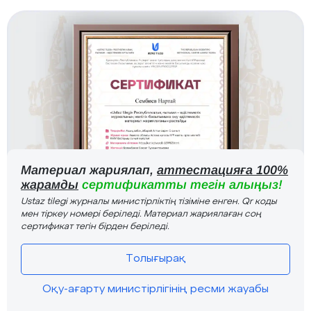
Материал жариялап,
аттестацияға 100%
жарамды
сертификатты тегін алыңыз!
Ustaz tilegi журналы министірліктің тізіміне енген. Qr коды
мен тіркеу номері беріледі. Материал жариялаған соң
сертификат тегін бірден беріледі.
Толығырақ
Оқу-ағарту министірлігінің ресми жауабы