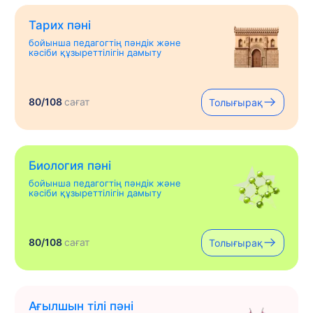
Тарих пәні
бойынша педагогтің пәндік және
кәсіби құзыреттілігін дамыту
80/108
сағат
Толығырақ
Биология пәні
бойынша педагогтің пәндік және
кәсіби құзыреттілігін дамыту
80/108
сағат
Толығырақ
Ағылшын тілі пәні