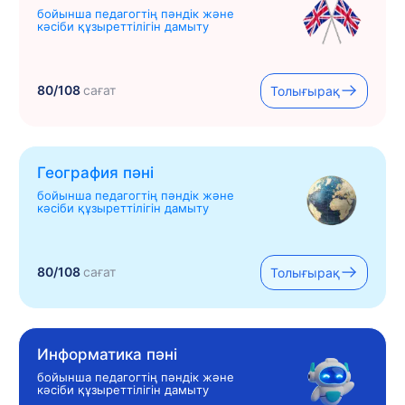
бойынша педагогтің пәндік және
кәсіби құзыреттілігін дамыту
80/108
сағат
Толығырақ
География пәні
бойынша педагогтің пәндік және
кәсіби құзыреттілігін дамыту
80/108
сағат
Толығырақ
Информатика пәні
бойынша педагогтің пәндік және
кәсіби құзыреттілігін дамыту