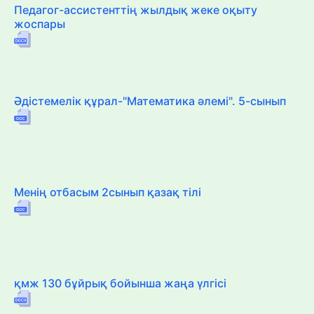
Педагог-ассистенттің жылдық жеке оқыту
жоспары
Әдістемелік құрал-"Математика әлемі". 5-сынып
Менің отбасым 2сынып қазақ тілі
қмж 130 бұйрық бойынша жаңа үлгісі