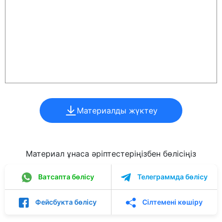
Материалды жүктеу
Материал ұнаса әріптестеріңізбен бөлісіңіз
Ватсапта бөлісу
Телеграммда бөлісу
Фейсбукта бөлісу
Сілтемені көшіру