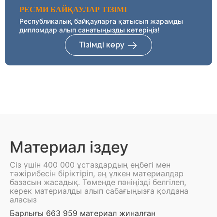
РЕСМИ БАЙҚАУЛАР ТІЗІМІ
Республикалық байқауларға қатысып жарамды
дипломдар алып санатыңызды көтеріңіз!
Тізімді көру
Материал іздеу
Сіз үшін 400 000 ұстаздардың еңбегі мен
тәжірибесін біріктіріп, ең үлкен материалдар
базасын жасадық. Төменде пәніңізді белгілеп,
керек материалды алып сабағыңызға қолдана
аласыз
Барлығы 663 959 материал жиналған