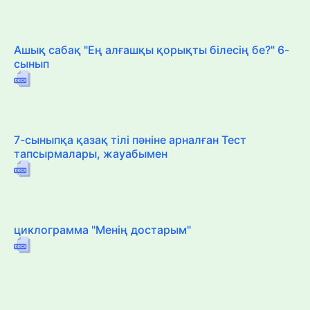
Ашық сабақ "Ең алғашқы қорықты білесің бе?" 6-
сынып
7-сыныпқа қазақ тілі пәніне арналған Тест
тапсырмалары, жауабымен
циклограмма "Менің достарым"