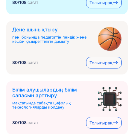
80/108
сағат
Толығырақ
Дене шынықтыру
пәні бойынша педагогтің пәндік және
кәсіби құзыреттілігін дамыту
80/108
сағат
Толығырақ
Білім алушылардың білім
сапасын арттыру
мақсатында сабақта цифрлық
технологияларды қолдану
80/108
сағат
Толығырақ