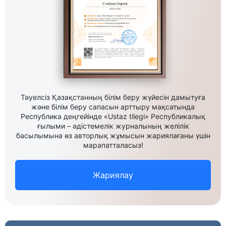
Тәуелсіз Қазақстанның білім беру жүйесін дамытуға
және білім беру сапасын арттыру мақсатында
Республика деңгейінде «Ustaz tilegi» Республикалық
ғылыми – әдістемелік журналының желілік
басылымына өз авторлық жұмысын жариялағаны үшін
марапатталасыз!
Жариялау