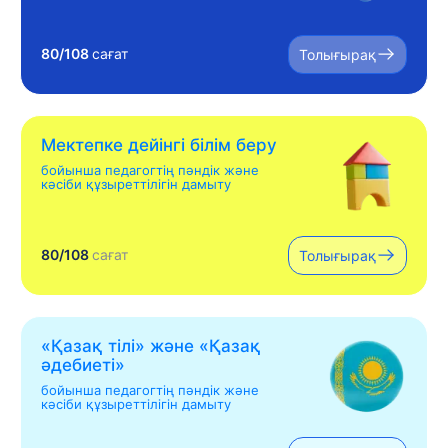
80/108
сағат
Толығырақ
Мектепке дейінгі білім беру
бойынша педагогтің пәндік және
кәсіби құзыреттілігін дамыту
80/108
сағат
Толығырақ
«Қазақ тілі» жəне «Қазақ
əдебиеті»
бойынша педагогтің пәндік және
кәсіби құзыреттілігін дамыту