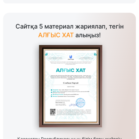
Сайтқа 5 материал жариялап, тегін
АЛҒЫС ХАТ
алыңыз!
Қазақстан Республикасының білім беру жүйесін