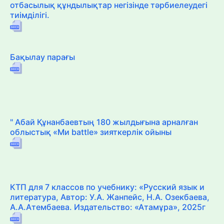
отбасылық құндылықтар негізінде тәрбиелеудегі
тиімділігі.
Бақылау парағы
" Абай Құнанбаевтың 180 жылдығына арналған
облыстық «Ми battle» зияткерлік ойыны
КТП для 7 классов по учебнику: «Русский язык и
литература, Автор: У.А. Жанпейс, Н.А. Озекбаева,
А.А.Атембаева. Издательство: «Атамұра», 2025г