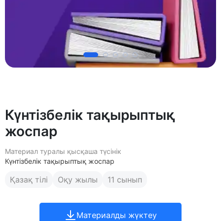
Күнтізбелік тақырыптық
жоспар
Материал туралы қысқаша түсінік
Күнтізбелік тақырыптық жоспар
Қазақ тілі
Оқу жылы
11 сынып
Материалды жүктеу