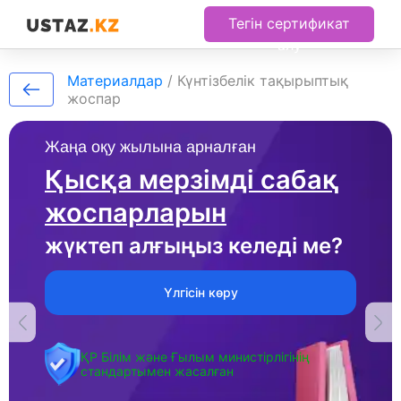
Тегін сертификат
алу
Материалдар
/
Күнтізбелік тақырыптық
жоспар
Жаңа оқу жылына арналған
Қысқа мерзімді сабақ
жоспарларын
жүктеп алғыңыз келеді ме?
Үлгісін көру
ҚР Білім және Ғылым министірлігінің
стандартымен жасалған