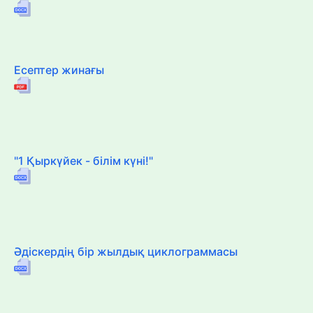
Есептер жинағы
"1 Қыркүйек - білім күні!"
Әдіскердің бір жылдық циклограммасы