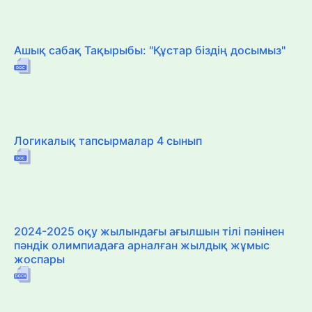
Ашық сабақ Тақырыбы: "Құстар біздің досымыз"
Логикалық тапсырмалар 4 сынып
2024-2025 оқу жылындағы ағылшын тілі пәнінен
пәндік олимпиадаға арналған жылдық жұмыс
жоспары