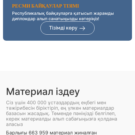
РЕСМИ БАЙҚАУЛАР ТІЗІМІ
Республикалық байқауларға қатысып жарамды
дипломдар алып санатыңызды көтеріңіз!
Тізімді көру
Материал іздеу
Сіз үшін 400 000 ұстаздардың еңбегі мен
тәжірибесін біріктіріп, ең үлкен материалдар
базасын жасадық. Төменде пәніңізді белгілеп,
керек материалды алып сабағыңызға қолдана
аласыз
Барлығы 663 959 материал жиналған