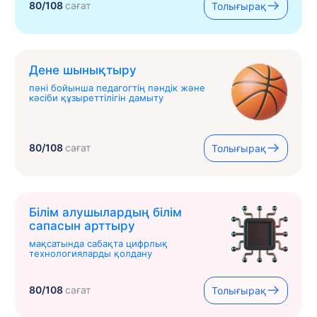
80/108
сағат
Толығырақ
Дене шынықтыру
пәні бойынша педагогтің пәндік және
кәсіби құзыреттілігін дамыту
80/108
сағат
Толығырақ
Білім алушылардың білім
сапасын арттыру
мақсатында сабақта цифрлық
технологияларды қолдану
80/108
сағат
Толығырақ