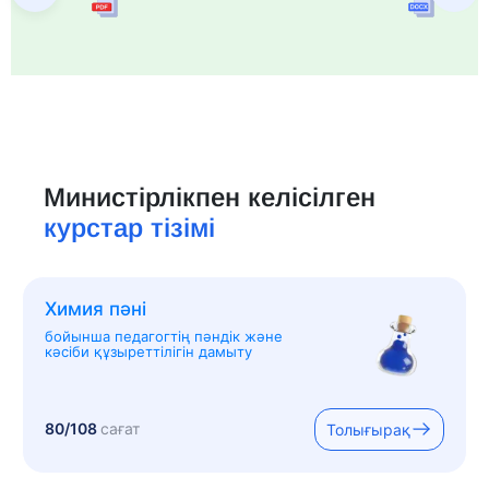
Министірлікпен келісілген
курстар тізімі
Химия пәні
бойынша педагогтің пәндік және
кәсіби құзыреттілігін дамыту
80/108
сағат
Толығырақ