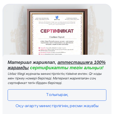
Материал жариялап,
аттестацияға 100%
жарамды
сертификатты тегін алыңыз!
Ustaz tilegi журналы министірліктің тізіміне енген. Qr коды
мен тіркеу номері беріледі. Материал жариялаған соң
сертификат тегін бірден беріледі.
Толығырақ
Оқу-ағарту министірлігінің ресми жауабы