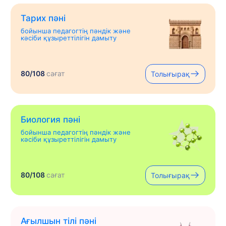
Тарих пәні
бойынша педагогтің пәндік және
кәсіби құзыреттілігін дамыту
80/108
сағат
Толығырақ
Биология пәні
бойынша педагогтің пәндік және
кәсіби құзыреттілігін дамыту
80/108
сағат
Толығырақ
Ағылшын тілі пәні