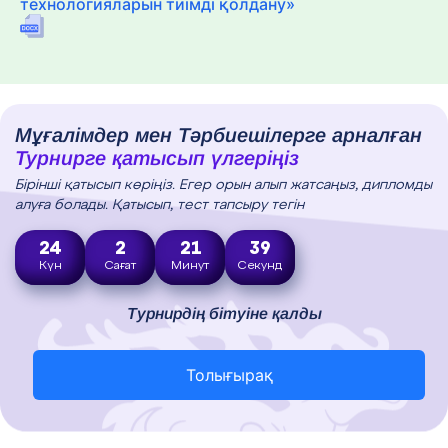
технологияларын тиімді қолдану»
Мұғалімдер мен Тәрбиешілерге арналған
Турнирге қатысып үлгеріңіз
Бірінші қатысып көріңіз. Егер орын алып жатсаңыз, дипломды
алуға болады. Қатысып, тест тапсыру тегін
24
2
21
38
Күн
Сағат
Минут
Секунд
Турнирдің бітуіне қалды
Толығырақ