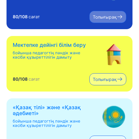
80/108
сағат
Толығырақ
Мектепке дейінгі білім беру
бойынша педагогтің пәндік және
кәсіби құзыреттілігін дамыту
80/108
сағат
Толығырақ
«Қазақ тілі» жəне «Қазақ
əдебиеті»
бойынша педагогтің пәндік және
кәсіби құзыреттілігін дамыту