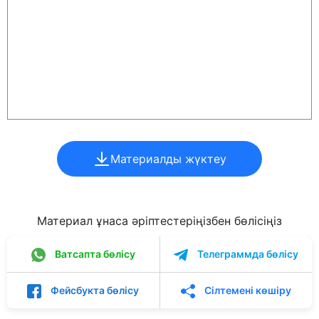
Материалды жүктеу
Материал ұнаса әріптестеріңізбен бөлісіңіз
Ватсапта бөлісу
Телеграммда бөлісу
Фейсбукта бөлісу
Сілтемені көшіру