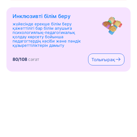
Инклюзивті білім беру
жүйесінде ерекше білім беру
қажеттілігі бар білім алушыға
психологиялық-педагогикалық
қолдау көрсету бойынша
педагогтердің кәсіби және пәндік
құзыреттіліктерін дамыту
80/108
сағат
Толығырақ