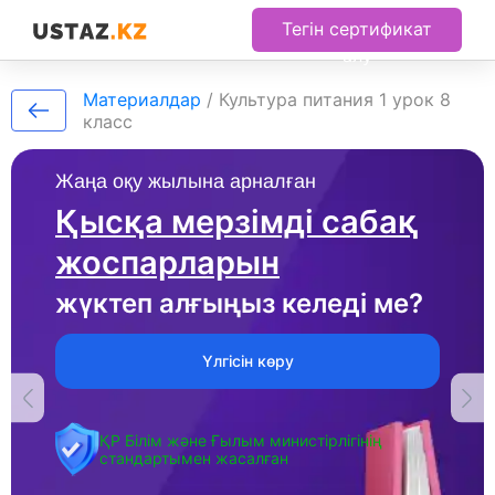
Тегін сертификат
алу
Материалдар
/
Культура питания 1 урок 8
класс
Жаңа оқу жылына арналған
Қысқа мерзімді сабақ
жоспарларын
жүктеп алғыңыз келеді ме?
Үлгісін көру
ҚР Білім және Ғылым министірлігінің
стандартымен жасалған