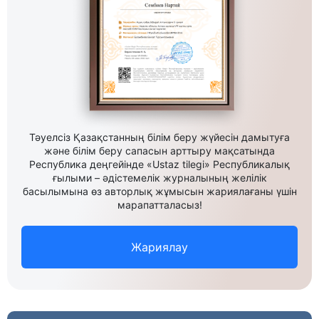
Тәуелсіз Қазақстанның білім беру жүйесін дамытуға
және білім беру сапасын арттыру мақсатында
Республика деңгейінде «Ustaz tilegi» Республикалық
ғылыми – әдістемелік журналының желілік
басылымына өз авторлық жұмысын жариялағаны үшін
марапатталасыз!
Жариялау