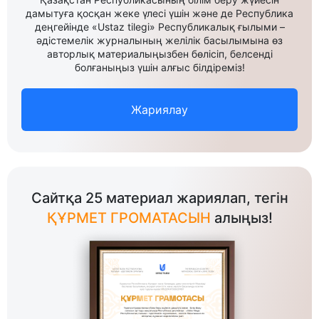
дамытуға қосқан жеке үлесі үшін және де Республика
деңгейінде «Ustaz tilegi» Республикалық ғылыми –
әдістемелік журналының желілік басылымына өз
авторлық материалыңызбен бөлісіп, белсенді
болғаныңыз үшін алғыс білдіреміз!
Жариялау
Сайтқа 25 материал жариялап, тегін
ҚҰРМЕТ ГРОМАТАСЫН
алыңыз!