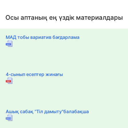
Осы аптаның ең үздік материалдары
МАД тобы вариатив бағдарлама
4-сынып есептер жинағы
Ашық сабақ "Тіл дамыту"балабақша