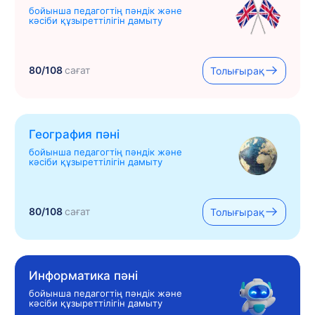
бойынша педагогтің пәндік және
кәсіби құзыреттілігін дамыту
80/108
сағат
Толығырақ
География пәні
бойынша педагогтің пәндік және
кәсіби құзыреттілігін дамыту
80/108
сағат
Толығырақ
Информатика пәні
бойынша педагогтің пәндік және
кәсіби құзыреттілігін дамыту