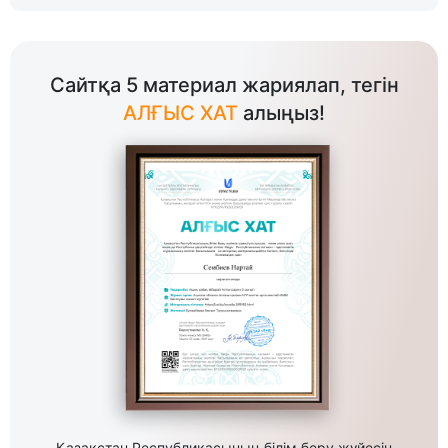
Сайтқа 5 материал жариялап, тегін
АЛҒЫС ХАТ
алыңыз!
Қазақстан Республикасының білім беру жүйесін