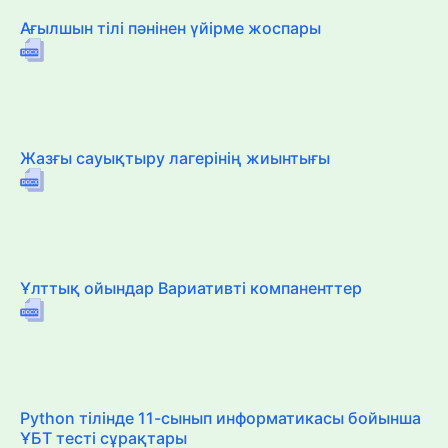
Ағылшын тілі пәнінен үйірме жоспары
Жазғы сауықтыру лагерінің жиынтығы
Ұлттық ойындар Вариативті компаненттер
Python тілінде 11-сынып информатикасы бойынша
ҰБТ тесті сұрақтары