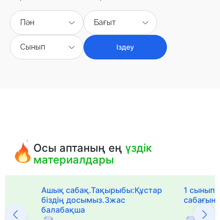
Пән
Бағыт
Сынып
Іздеу
Осы аптаның ең
үздік
материалдары
Ашық сабақ.Тақырыбы:Құстар
1 сыныпқа
біздің досымыз.3жас
сабағын
балабақша