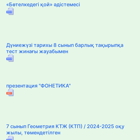
«Бөтелкедегі қой» әдістемесі
Дүниежүзі тарихы 8 сынып барлық тақырыпқа
тест жинағы жауабымен
презентация "ФОНЕТИКА"
7 сынып Геометрия КТЖ (КТП) / 2024-2025 оқу
жылы, төмендетілген