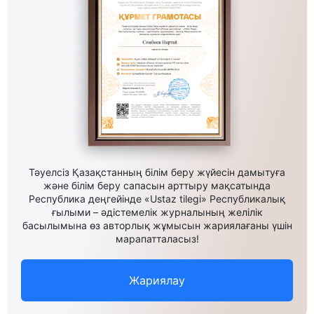
Тәуелсіз Қазақстанның білім беру жүйесін дамытуға
және білім беру сапасын арттыру мақсатында
Республика деңгейінде «Ustaz tilegi» Республикалық
ғылыми – әдістемелік журналының желілік
басылымына өз авторлық жұмысын жариялағаны үшін
марапатталасыз!
Жариялау