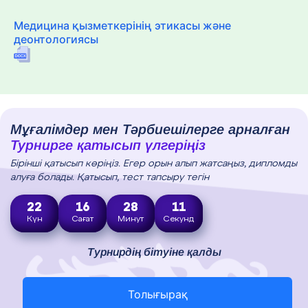
Медицина қызметкерінің этикасы және
деонтологиясы
Мұғалімдер мен Тәрбиешілерге арналған
Турнирге қатысып үлгеріңіз
Бірінші қатысып көріңіз. Егер орын алып жатсаңыз, дипломды
алуға болады. Қатысып, тест тапсыру тегін
22
16
28
10
Күн
Сағат
Минут
Секунд
Турнирдің бітуіне қалды
Толығырақ