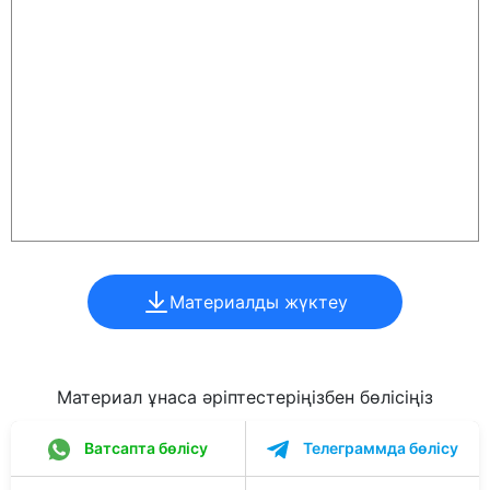
Материалды жүктеу
Материал ұнаса әріптестеріңізбен бөлісіңіз
Ватсапта бөлісу
Телеграммда бөлісу