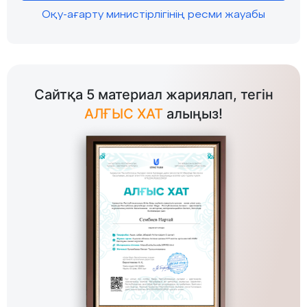
Оқу-ағарту министірлігінің ресми жауабы
Сайтқа 5 материал жариялап, тегін
АЛҒЫС ХАТ
алыңыз!