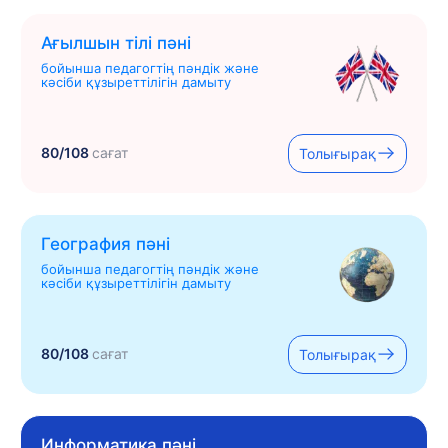
Ағылшын тілі пәні
бойынша педагогтің пәндік және
кәсіби құзыреттілігін дамыту
80/108
сағат
Толығырақ
География пәні
бойынша педагогтің пәндік және
кәсіби құзыреттілігін дамыту
80/108
сағат
Толығырақ
Информатика пәні