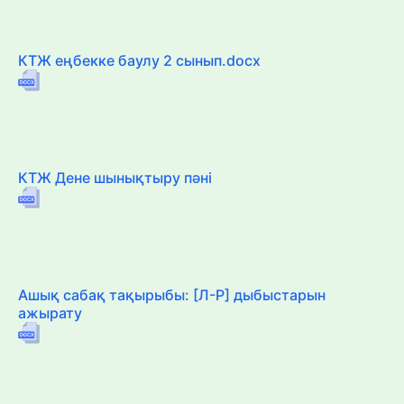
КТЖ еңбекке баулу 2 сынып.docx
КТЖ Дене шынықтыру пәні
Ашық сабақ тақырыбы: [Л-Р] дыбыстарын
ажырату