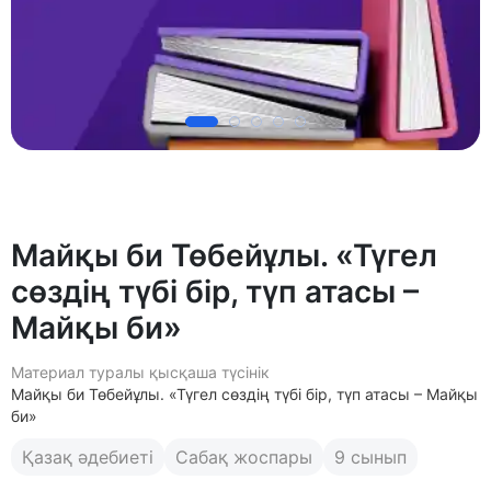
Майқы би Төбейұлы. «Түгел
сөздің түбі бір, түп атасы –
Майқы би»
Материал туралы қысқаша түсінік
Майқы би Төбейұлы. «Түгел сөздің түбі бір, түп атасы – Майқы
би»
Қазақ әдебиеті
Сабақ жоспары
9 сынып