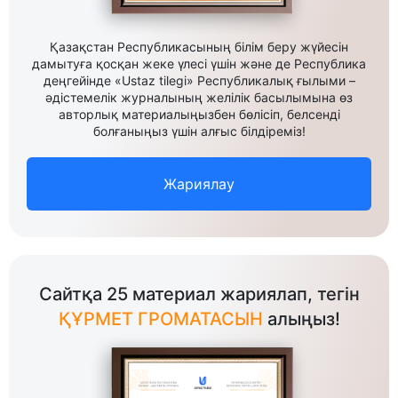
Қазақстан Республикасының білім беру жүйесін
дамытуға қосқан жеке үлесі үшін және де Республика
деңгейінде «Ustaz tilegi» Республикалық ғылыми –
әдістемелік журналының желілік басылымына өз
авторлық материалыңызбен бөлісіп, белсенді
болғаныңыз үшін алғыс білдіреміз!
Жариялау
Сайтқа 25 материал жариялап, тегін
ҚҰРМЕТ ГРОМАТАСЫН
алыңыз!