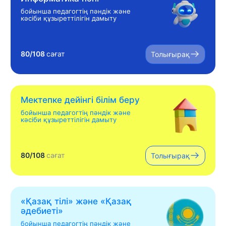
бойынша педагогтің пәндік және
кәсіби құзыреттілігін дамыту
80/108
сағат
Толығырақ
Мектепке дейінгі білім беру
бойынша педагогтің пәндік және
кәсіби құзыреттілігін дамыту
80/108
сағат
Толығырақ
«Қазақ тілі» жəне «Қазақ
əдебиеті»
бойынша педагогтің пәндік және