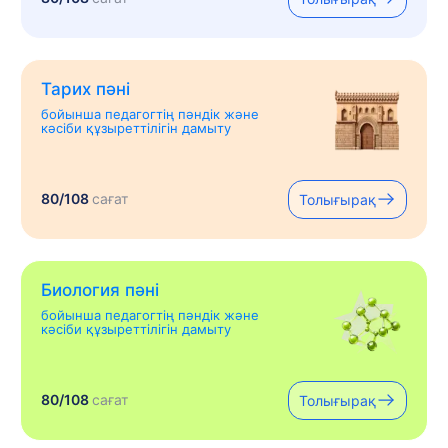
Тарих пәні
бойынша педагогтің пәндік және
кәсіби құзыреттілігін дамыту
80/108
сағат
Толығырақ
Биология пәні
бойынша педагогтің пәндік және
кәсіби құзыреттілігін дамыту
80/108
сағат
Толығырақ