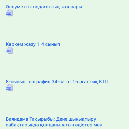
Әлеуметтік педагогтың жоспары
Көркем жазу 1-4 сынып
8-сынып География 34-сағат 1-сағаттық КТП
Баяндама Тақырыбы: Дене шынықтыру
сабақтарында қолданылатын әдістер мен