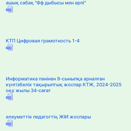
ашық сабақ "Фф дыбысы мен әрпі"
КТП Цифровая грамотность 1-4
Информатика пәнінен 9-сыныпқа арналған
күнтізбелік тақырыптық жоспар КТЖ, 2024-2025
оқу жылы 34-сағат
әлеуметтік педагогтің ЖІИ жоспары