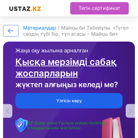
Тегін сертификат
алу
Материалдар
/
Майқы би Төбейұлы. «Түгел
сөздің түбі бір, түп атасы – Майқы би»
Жаңа оқу жылына арналған
Қысқа мерзімді сабақ
жоспарларын
жүктеп алғыңыз келеді ме?
Үлгісін көру
ҚР Білім және Ғылым министірлігінің
стандартымен жасалған