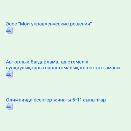
Эссе "Мои управленческие решения"
Авторлық бағдарлама, әдістемелік
нұсқаулықтарға сараптамалық кеңес хаттамасы
Олимпияда есептер жинағы 5-11 сыныптар