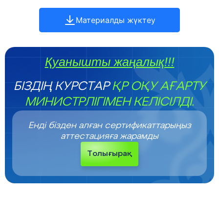
Материалды жүктеу
Қуанышты жаңалық!!!
БІЗДІҢ КУРСТАР
ҚР ОҚУ АҒАРТУ
МИНИСТРЛІГІМЕН КЕЛІСІЛДІ.
Енді бізден алған сертификаттарыңыз
аттестацияға жарамды
Толығырақ