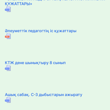
ҚҰЖАТТАРЫ»
Әлеуметтік педагогтің іс құжаттары
КТЖ дене шынықтыру 8 сынып
Ашық сабақ. С-З дыбыстарын ажырату