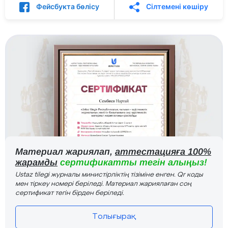
Фейсбукта бөлісу
Сілтемені көшіру
Материал жариялап,
аттестацияға 100%
жарамды
сертификатты тегін алыңыз!
Ustaz tilegi журналы министірліктің тізіміне енген. Qr коды
мен тіркеу номері беріледі. Материал жариялаған соң
сертификат тегін бірден беріледі.
Толығырақ