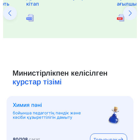
ерть
кітап
ағылшын 
Министірлікпен келісілген
курстар тізімі
Химия пәні
бойынша педагогтің пәндік және
кәсіби құзыреттілігін дамыту
80/108
сағат
Толығырақ