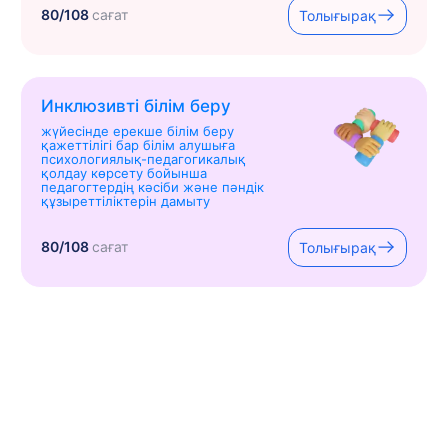
80/108
сағат
Толығырақ
Инклюзивті білім беру
жүйесінде ерекше білім беру
қажеттілігі бар білім алушыға
психологиялық-педагогикалық
қолдау көрсету бойынша
педагогтердің кәсіби және пәндік
құзыреттіліктерін дамыту
80/108
сағат
Толығырақ