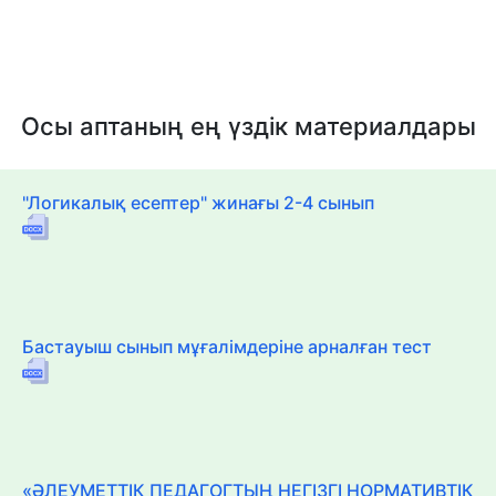
Осы аптаның ең үздік материалдары
"Логикалық есептер" жинағы 2-4 сынып
Бастауыш сынып мұғалімдеріне арналған тест
«ӘЛЕУМЕТТІК ПЕДАГОГТЫҢ НЕГІЗГІ НОРМАТИВТІК