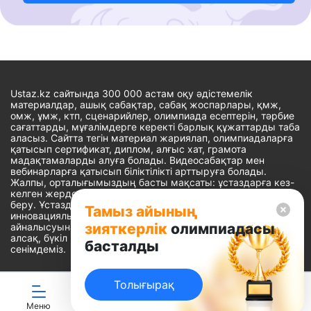
Ustaz.kz сайтында 300 000 астам оқу әдістемелік
материалдар, ашық сабақтар, сабақ жоспарлары, қмж,
омж, ұмж, ктп, сценарийлер, олимпиада есептерін, тәрбие
сағаттарды, мұғалімдерге керекті барлық құжаттарды таба
аласыз. Сайтта тегін материал жариялап, олимпиадаларға
қатысып сертификат, диплом, алғыс хат, грамота
мадақтамаларды алуға болады. Видеосабақтар мен
вебинарларға қатысып біліктілікті арттыруға болады.
Жалпы, орталығымыздың басты мақсаты: ұстаздарға кез-
келген жерде, кез-келген уақытта білім алуына мүмкіндік
беру. Ұстаздардың барлық өзекті мәселелеріне
Тамыз айының
инновациялық шешім тауып, шығармашылық жұмыспен
зияткерлік
олимпиадасы
айналысуына уақыт сыйлау. «Ұстаздарға сапалы білім бере
алсақ, бүкіл Қазақ еліне білім бере аламыз» - деген
басталды
сенімдеміз.
Толығырақ
Сайт Peaksoft веб-студиясында жасалған - Peaksoft.kz
Меню
ЖИ көмекші
Ойындар
Дайын ҚМЖ