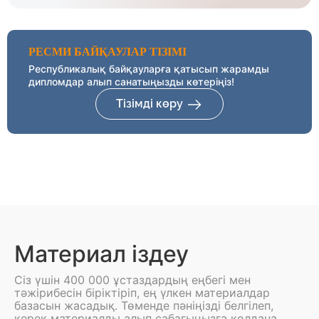
РЕСМИ БАЙҚАУЛАР ТІЗІМІ
Республикалық байқауларға қатысып жарамды
дипломдар алып санатыңызды көтеріңіз!
Тізімді көру
Материал іздеу
Сіз үшін 400 000 ұстаздардың еңбегі мен
тәжірибесін біріктіріп, ең үлкен материалдар
базасын жасадық. Төменде пәніңізді белгілеп,
керек материалды алып сабағыңызға қолдана