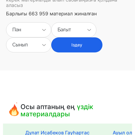
аласыз
Барлығы 663 959 материал жиналған
Пән
Бағыт
Сынып
Іздеу
Осы аптаның ең
үздік
материалдары
Дулат Исабеков Гауһартас
Ауыл оли