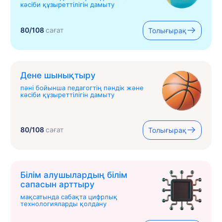
кәсіби құзыреттілігін дамыту
80/108
сағат
Толығырақ
Дене шынықтыру
пәні бойынша педагогтің пәндік және
кәсіби құзыреттілігін дамыту
80/108
сағат
Толығырақ
Білім алушылардың білім
сапасын арттыру
мақсатында сабақта цифрлық
технологияларды қолдану