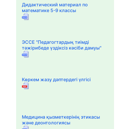
Дидактический материал по
математике 5-9 классы
ЭССЕ "Педагогтардың тиімді
тәжірибеде үздіксіз кәсіби дамуы"
Көркем жазу дәптердегі үлгісі
Медицина қызметкерінің этикасы
және деонтологиясы