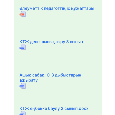
Әлеуметтік педагогтің іс құжаттары
КТЖ дене шынықтыру 8 сынып
Ашық сабақ. С-З дыбыстарын
ажырату
КТЖ еңбекке баулу 2 сынып.docx