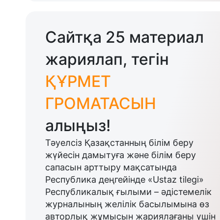
Сайтқа 25 материал
жариялап, тегін
ҚҰРМЕТ
ГРОМАТАСЫН
алыңыз!
Тәуелсіз Қазақстанның білім беру
жүйесін дамытуға және білім беру
сапасын арттыру мақсатында
Республика деңгейінде «Ustaz tilegi»
Республикалық ғылыми – әдістемелік
журналының желілік басылымына өз
авторлық жұмысын жариялағаны үшін