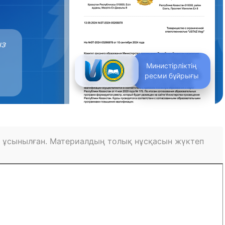
ыз
Министірліктің
ресми бұйрығы
 ұсынылған. Материалдың толық нұсқасын жүктеп