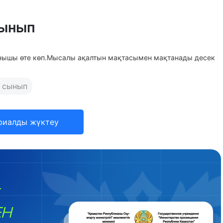
сынып
нышы өте көп.Мысалы ақалтын мақтасымен мақтанады десек
 сынып
риалды жүктеу
ЕН