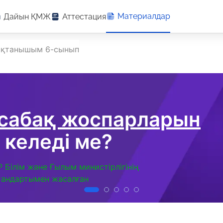
Материалдар
Дайын ҚМЖ
Аттестация
ақтанышым 6-сынып
 сабақ жоспарларын
 келеді ме?
Р Білім және Ғылым министірлігінің
тандартымен жасалған