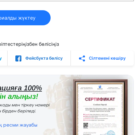
риалды жүктеу
птестеріңізбен бөлісіңіз
у
Фейсбукта бөлісу
Сілтемені көшіру
цияға 100%
н алыңыз!
r коды мен тіркеу номері
 бірден беріледі.
ің ресми жауабы