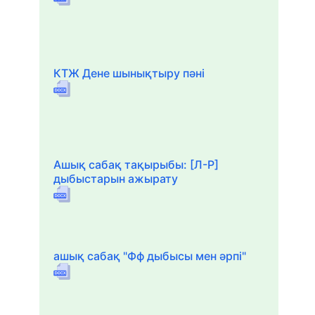
КТЖ Дене шынықтыру пәні
Ашық сабақ тақырыбы: [Л-Р]
дыбыстарын ажырату
ашық сабақ "Фф дыбысы мен әрпі"