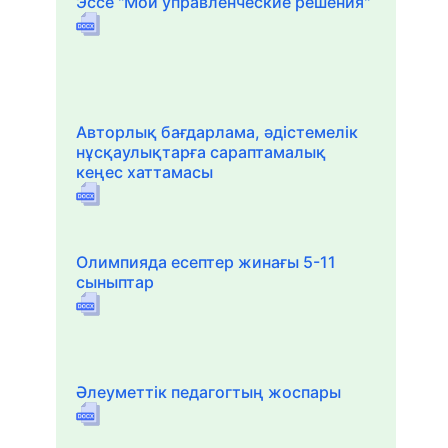
Эссе "Мои управленческие решения"
Авторлық бағдарлама, әдістемелік
нұсқаулықтарға сараптамалық
кеңес хаттамасы
Олимпияда есептер жинағы 5-11
сыныптар
Әлеуметтік педагогтың жоспары