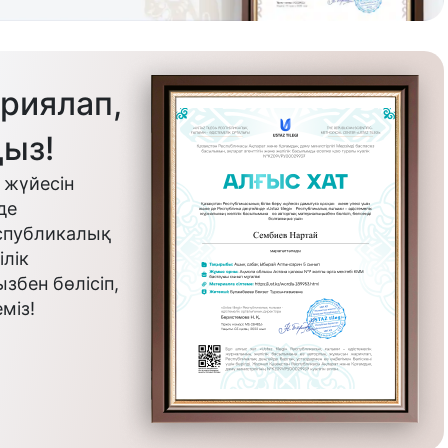
риялап,
ыз!
 жүйесін
де
еспубликалық
лік
бен бөлісіп,
міз!