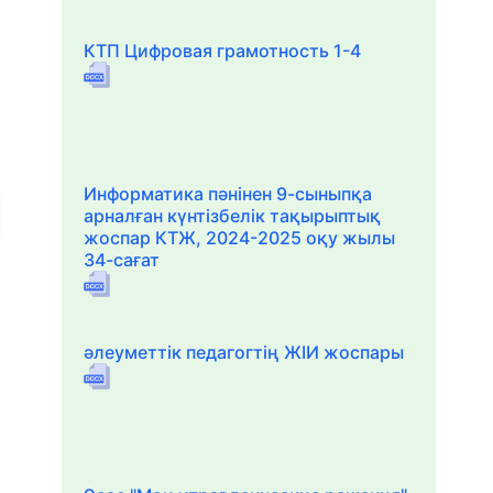
КТП Цифровая грамотность 1-4
Информатика пәнінен 9-сыныпқа
арналған күнтізбелік тақырыптық
жоспар КТЖ, 2024-2025 оқу жылы
34-сағат
әлеуметтік педагогтің ЖІИ жоспары