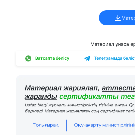
Мате
Материал ұнаса әрі
Ватсапта бөлісу
Телеграммда бөліс
Материал жариялап,
аттеста
жарамды
сертификатты тегі
Ustaz tilegi журналы министірліктің тізіміне енген. Q
беріледі. Материал жариялаған соң сертификат тегін
Толығырақ
Оқу-ағарту министірлігін