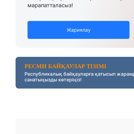
марапатталасыз!
Жариялау
РЕСМИ БАЙҚАУЛАР ТІЗІМІ
Республикалық байқауларға қатысып жарам
санатыңызды көтеріңіз!