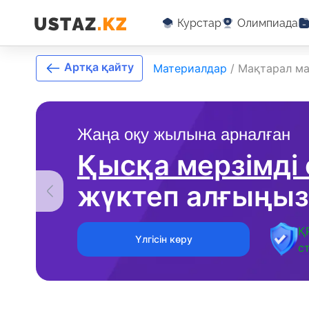
Курстар
Олимпиада
Артқа қайту
Материалдар
/
Мақтарал м
Жаңа оқу жылына арналған
Қысқа мерзімді
жүктеп алғыңыз
Қ
Үлгісін көру
с