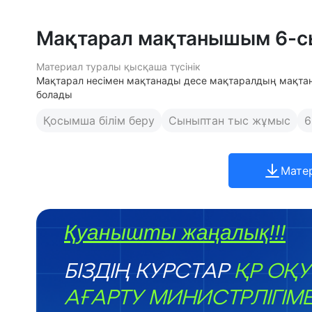
Мақтарал мақтанышым 6-
Материал туралы қысқаша түсінік
Мақтарал несімен мақтанады десе мақтаралдың мақта
болады
Қосымша білім беру
Сыныптан тыс жұмыс
6
Мате
Қуанышты жаңалық!!!
БІЗДІҢ КУРСТАР
ҚР ОҚУ
АҒАРТУ МИНИСТРЛІГІМ