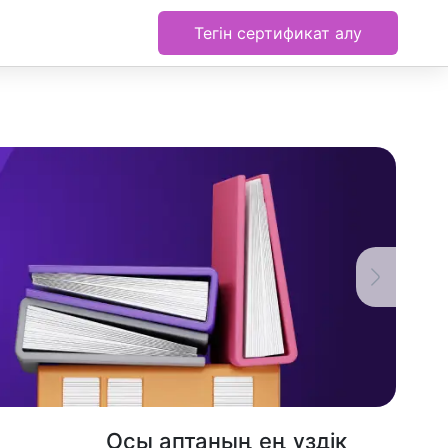
Тегін сертификат алу
Осы аптаның ең үздік