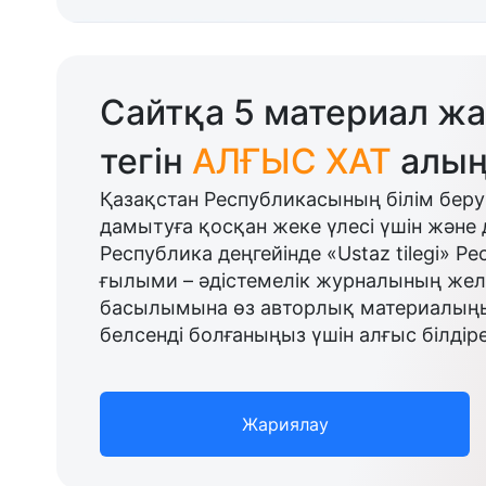
Сайтқа 5 материал жа
тегін
АЛҒЫС ХАТ
алың
Қазақстан Республикасының білім беру
дамытуға қосқан жеке үлесі үшін және 
Республика деңгейінде «Ustaz tilegi» Р
ғылыми – әдістемелік журналының желі
басылымына өз авторлық материалыңыз
белсенді болғаныңыз үшін алғыс білдіре
Жариялау