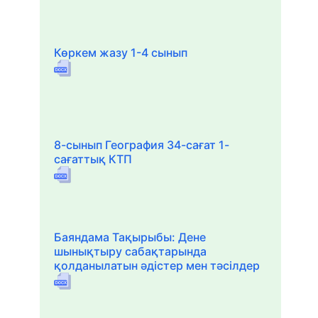
Көркем жазу 1-4 сынып
8-сынып География 34-сағат 1-
сағаттық КТП
Баяндама Тақырыбы: Дене
шынықтыру сабақтарында
қолданылатын әдістер мен тәсілдер