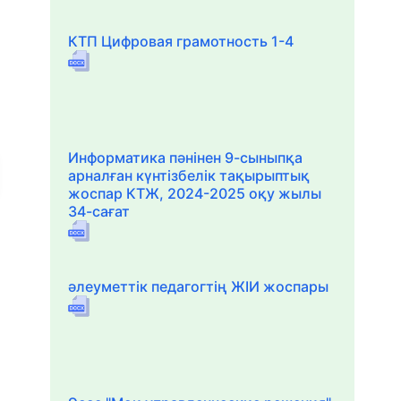
КТП Цифровая грамотность 1-4
Информатика пәнінен 9-сыныпқа
арналған күнтізбелік тақырыптық
жоспар КТЖ, 2024-2025 оқу жылы
34-сағат
әлеуметтік педагогтің ЖІИ жоспары