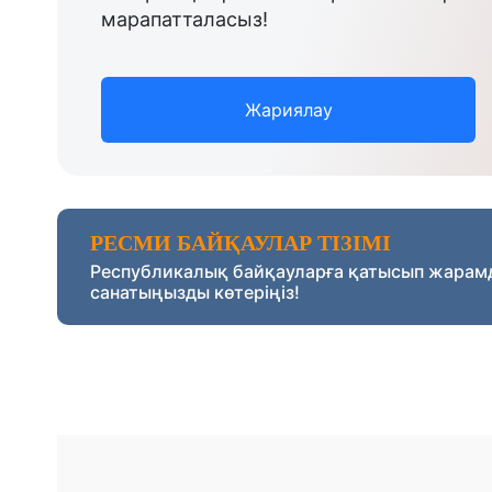
марапатталасыз!
Жариялау
РЕСМИ БАЙҚАУЛАР ТІЗІМІ
Республикалық байқауларға қатысып жарам
санатыңызды көтеріңіз!