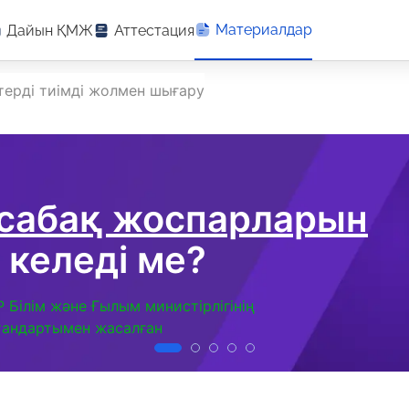
Материалдар
Дайын ҚМЖ
Аттестация
терді тиімді жолмен шығару
 сабақ жоспарларын
 келеді ме?
Р Білім және Ғылым министірлігінің
тандартымен жасалған