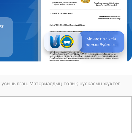
ыз
Министірліктің
ресми бұйрығы
 ұсынылған. Материалдың толық нұсқасын жүктеп