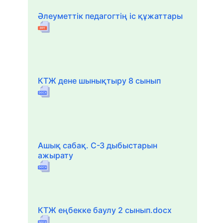
Әлеуметтік педагогтің іс құжаттары
КТЖ дене шынықтыру 8 сынып
Ашық сабақ. С-З дыбыстарын
ажырату
КТЖ еңбекке баулу 2 сынып.docx