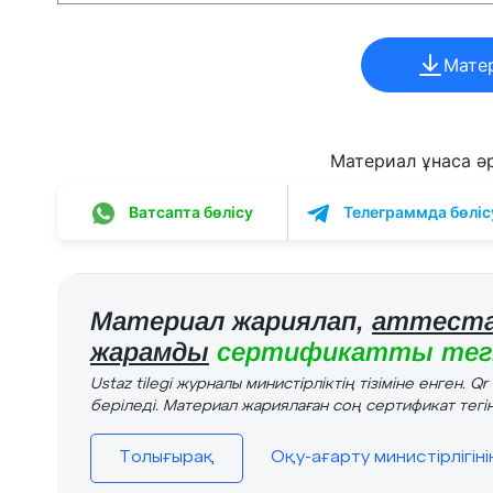
Мате
Материал ұнаса әрі
Ватсапта бөлісу
Телеграммда бөліс
Материал жариялап,
аттеста
жарамды
сертификатты тегі
Ustaz tilegi журналы министірліктің тізіміне енген. Q
беріледі. Материал жариялаған соң сертификат тегін
Толығырақ
Оқу-ағарту министірлігін