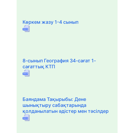
Көркем жазу 1-4 сынып
8-сынып География 34-сағат 1-
сағаттық КТП
Баяндама Тақырыбы: Дене
шынықтыру сабақтарында
қолданылатын әдістер мен тәсілдер