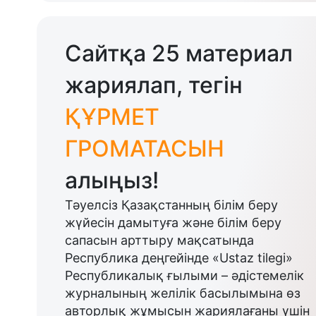
Сайтқа 25 материал
жариялап, тегін
ҚҰРМЕТ
ГРОМАТАСЫН
алыңыз!
Тәуелсіз Қазақстанның білім беру
жүйесін дамытуға және білім беру
сапасын арттыру мақсатында
Республика деңгейінде «Ustaz tilegi»
Республикалық ғылыми – әдістемелік
журналының желілік басылымына өз
авторлық жұмысын жариялағаны үшін