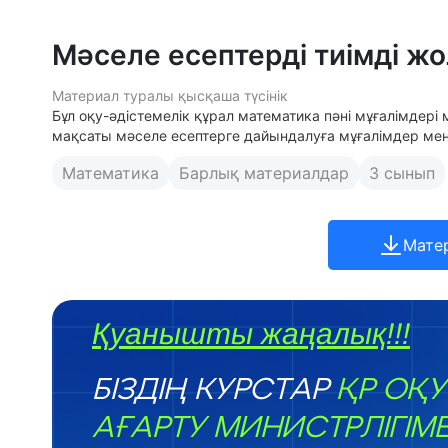
Мәселе есептерді тиімді ж
Материал туралы қысқаша түсінік
Бұл оқу-әдістемелік құрал математика пәні мұғалімдері
мақсаты мәселе есептерге дайындалуға мұғалімдер мен
Математика
Барлық материалдар
3 сынып
Мате
Қуанышты жаңалық!!!
БІЗДІҢ КУРСТАР
ҚР ОҚУ
АҒАРТУ МИНИСТРЛІГІМ