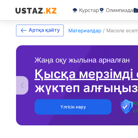
Курстар
Олимпиада
Артқа қайту
Материалдар
/
Мәселе есеп
Жаңа оқу жылына арналған
Қысқа мерзімді
жүктеп алғыңыз
Қ
Үлгісін көру
с