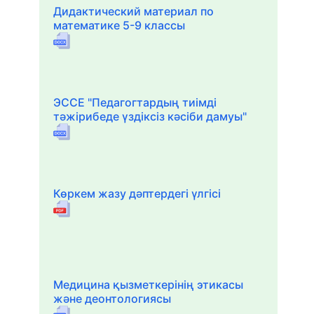
Дидактический материал по
математике 5-9 классы
ЭССЕ "Педагогтардың тиімді
тәжірибеде үздіксіз кәсіби дамуы"
Көркем жазу дәптердегі үлгісі
Медицина қызметкерінің этикасы
және деонтологиясы