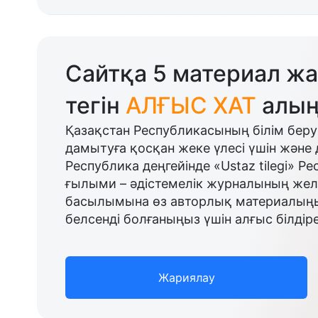
Сайтқа 5 материал жа
тегін
АЛҒЫС ХАТ
алың
Қазақстан Республикасының білім беру
дамытуға қосқан жеке үлесі үшін және 
Республика деңгейінде «Ustaz tilegi» Р
ғылыми – әдістемелік журналының желі
басылымына өз авторлық материалыңыз
белсенді болғаныңыз үшін алғыс білдіре
Жариялау