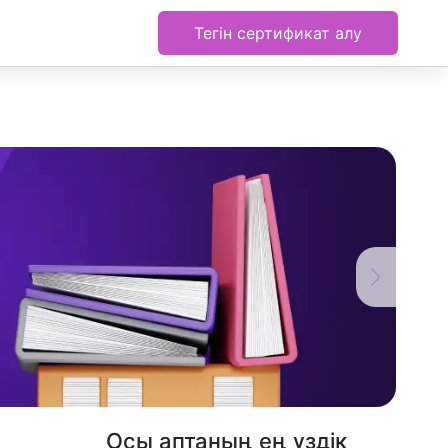
Тегін сертификат алу
Осы аптаның ең үздік