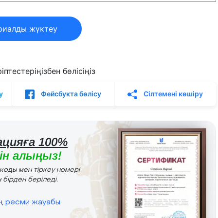
риалды жүктеу
птестеріңізбен бөлісіңіз
у
Фейсбукта бөлісу
Сілтемені көшіру
цияға 100%
н алыңыз!
r коды мен тіркеу номері
 бірден беріледі.
ің ресми жауабы