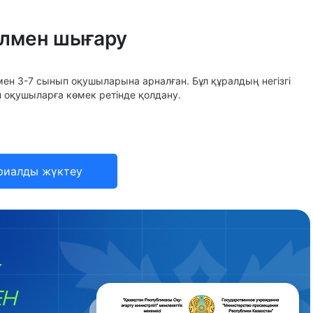
олмен шығару
 мен 3-7 сынып оқушыларына арналған. Бұл құралдың негізгі
 оқушыларға көмек ретінде қолдану.
риалды жүктеу
ЕН