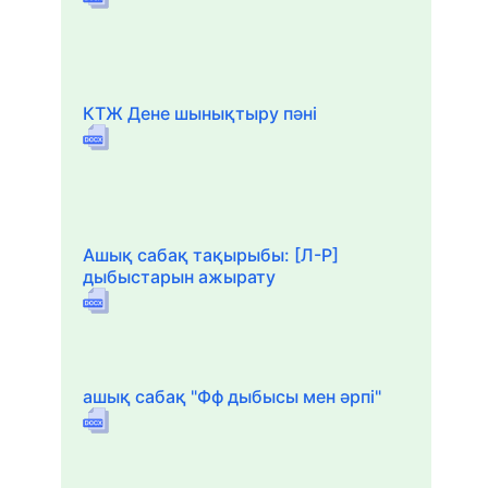
КТЖ Дене шынықтыру пәні
Ашық сабақ тақырыбы: [Л-Р]
дыбыстарын ажырату
ашық сабақ "Фф дыбысы мен әрпі"