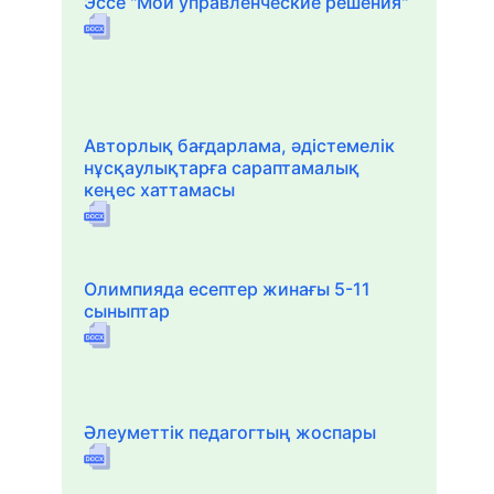
Эссе "Мои управленческие решения"
Авторлық бағдарлама, әдістемелік
нұсқаулықтарға сараптамалық
кеңес хаттамасы
Олимпияда есептер жинағы 5-11
сыныптар
Әлеуметтік педагогтың жоспары