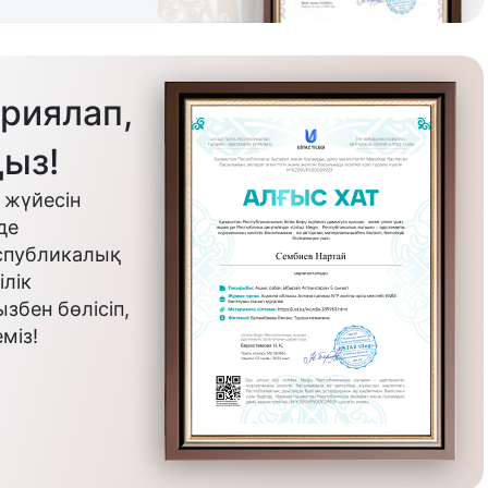
риялап,
ыз!
 жүйесін
де
еспубликалық
лік
бен бөлісіп,
міз!