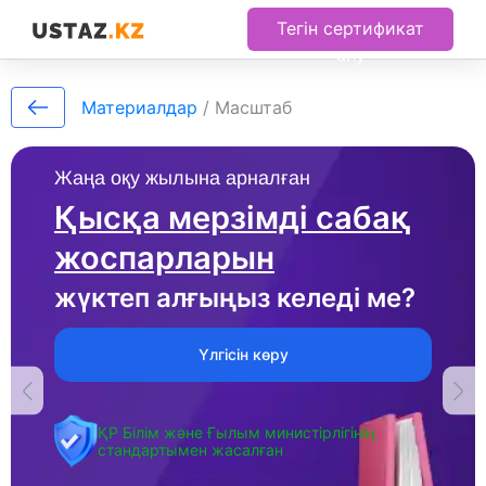
Тегін сертификат
алу
Материалдар
/
Масштаб
Жаңа оқу жылына арналған
Қысқа мерзімді сабақ
жоспарларын
жүктеп алғыңыз келеді ме?
Үлгісін көру
ҚР Білім және Ғылым министірлігінің
стандартымен жасалған