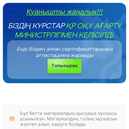
Қуанышты жаңалық!!!
БІЗДІҢ КУРСТАР
ҚР ОҚУ АҒАРТУ
МИНИСТРЛІГІМЕН КЕЛІСІЛДІ.
Енді бізден алған сертификаттарыңыз
аттестацияға жарамды
Толығырақ
Бұл бетте материалдың қысқаша нұсқасы
ұсынылған. Материалдың толық нұсқасын
жүктеп алып, көруге болады