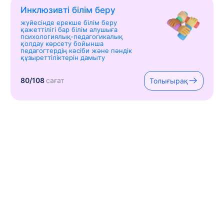
Инклюзивті білім беру
жүйесінде ерекше білім беру
қажеттілігі бар білім алушыға
психологиялық-педагогикалық
қолдау көрсету бойынша
педагогтердің кәсіби және пәндік
құзыреттіліктерін дамыту
80/108
сағат
Толығырақ