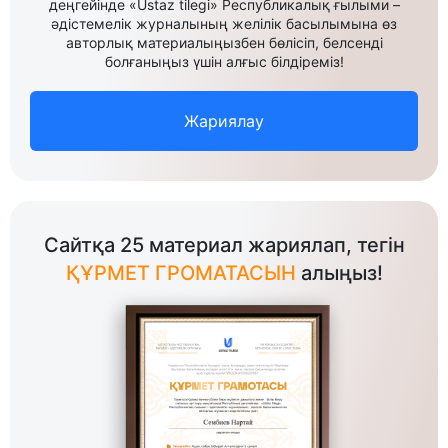
деңгейінде «Ustaz tilegi» Республикалық ғылыми –
әдістемелік журналының желілік басылымына өз
авторлық материалыңызбен бөлісіп, белсенді
болғаныңыз үшін алғыс білдіреміз!
Жариялау
Сайтқа 25 материал жариялап, тегін
ҚҰРМЕТ ГРОМАТАСЫН
алыңыз!