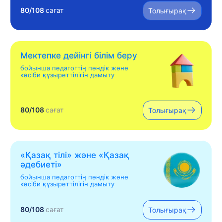
80/108
сағат
Толығырақ
Мектепке дейінгі білім беру
бойынша педагогтің пәндік және
кәсіби құзыреттілігін дамыту
80/108
сағат
Толығырақ
«Қазақ тілі» жəне «Қазақ
əдебиеті»
бойынша педагогтің пәндік және
кәсіби құзыреттілігін дамыту
80/108
сағат
Толығырақ