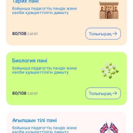
Тарих пәні
бойынша педагогтің пәндік және
кәсіби құзыреттілігін дамыту
80/108
сағат
Толығырақ
Биология пәні
бойынша педагогтің пәндік және
кәсіби құзыреттілігін дамыту
80/108
сағат
Толығырақ
Ағылшын тілі пәні
бойынша педагогтің пәндік және
кәсіби құзыреттілігін дамыту