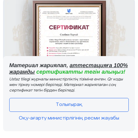
Материал жариялап,
аттестацияға 100%
жарамды
сертификатты тегін алыңыз!
Ustaz tilegi журналы министірліктің тізіміне енген. Qr коды
мен тіркеу номері беріледі. Материал жариялаған соң
сертификат тегін бірден беріледі.
Толығырақ
Оқу-ағарту министірлігінің ресми жауабы