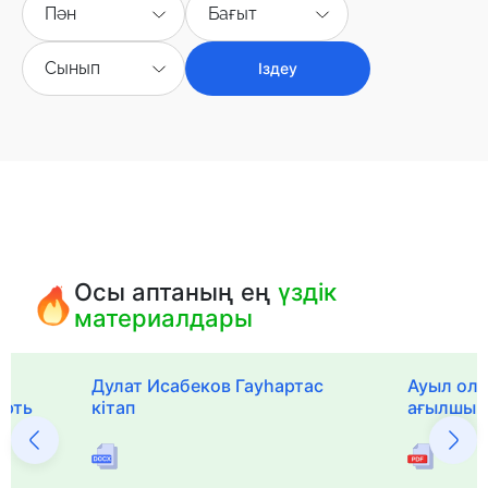
Пән
Бағыт
Сынып
Іздеу
Осы аптаның ең
үздік
материалдары
Дулат Исабеков Гауһартас
Ауыл оли
ерть
кітап
ағылшын 