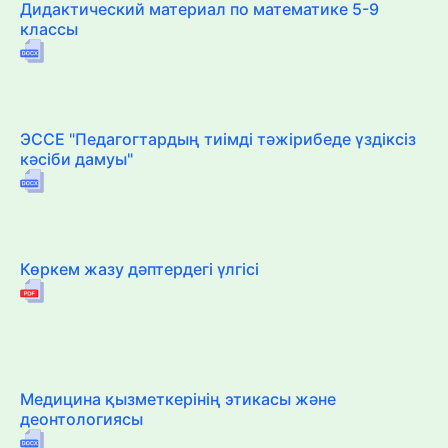
Дидактический материал по математике 5-9
классы
ЭССЕ "Педагогтардың тиімді тәжірибеде үздіксіз
кәсіби дамуы"
Көркем жазу дәптердегі үлгісі
Медицина қызметкерінің этикасы және
деонтологиясы