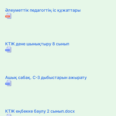
Әлеуметтік педагогтің іс құжаттары
КТЖ дене шынықтыру 8 сынып
Ашық сабақ. С-З дыбыстарын ажырату
КТЖ еңбекке баулу 2 сынып.docx