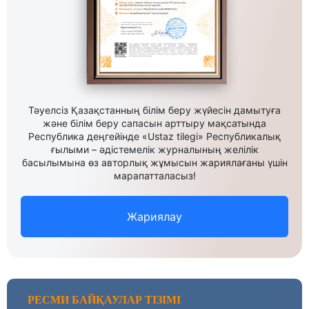
Тәуелсіз Қазақстанның білім беру жүйесін дамытуға
және білім беру сапасын арттыру мақсатында
Республика деңгейінде «Ustaz tilegi» Республикалық
ғылыми – әдістемелік журналының желілік
басылымына өз авторлық жұмысын жариялағаны үшін
марапатталасыз!
Жариялау
РЕСМИ БАЙҚАУЛАР ТІЗІМІ