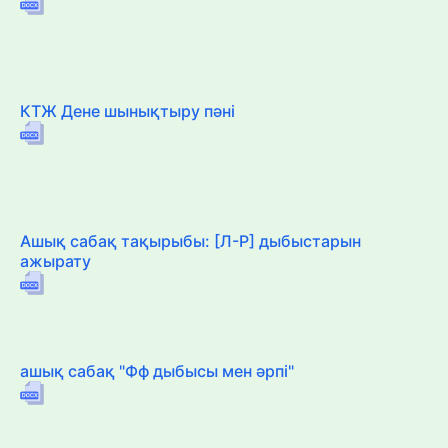
КТЖ Дене шынықтыру пәні
Ашық сабақ тақырыбы: [Л-Р] дыбыстарын
ажырату
ашық сабақ "Фф дыбысы мен әрпі"