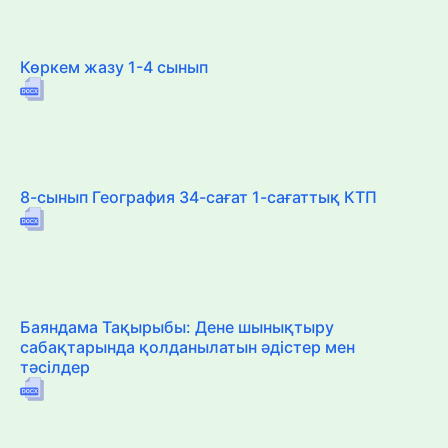
Көркем жазу 1-4 сынып
8-сынып География 34-сағат 1-сағаттық КТП
Баяндама Тақырыбы: Дене шынықтыру
сабақтарында қолданылатын әдістер мен
тәсілдер