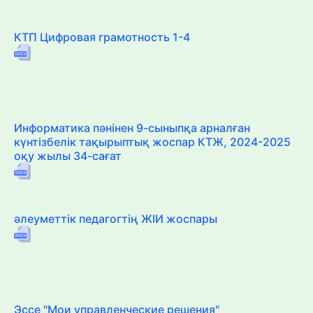
КТП Цифровая грамотность 1-4
Информатика пәнінен 9-сыныпқа арналған
күнтізбелік тақырыптық жоспар КТЖ, 2024-2025
оқу жылы 34-сағат
әлеуметтік педагогтің ЖІИ жоспары
Эссе "Мои управленческие решения"