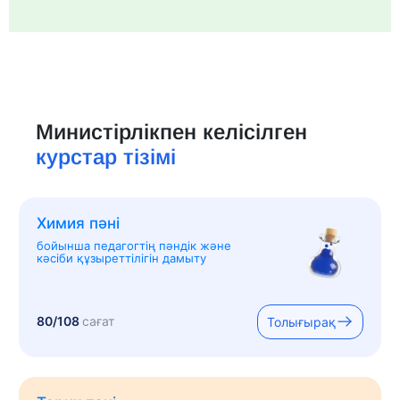
Министірлікпен келісілген
курстар тізімі
Химия пәні
бойынша педагогтің пәндік және
кәсіби құзыреттілігін дамыту
80/108
сағат
Толығырақ