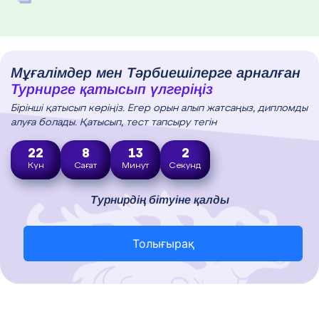
Мұғалімдер мен Тәрбиешілерге арналған
Турнирге қатысып үлгеріңіз
Бірінші қатысып көріңіз. Егер орын алып жатсаңыз, дипломды
алуға болады. Қатысып, тест тапсыру тегін
22
8
13
1
Күн
Сағат
Минут
Секунд
Турнирдің бітуіне қалды
Толығырақ