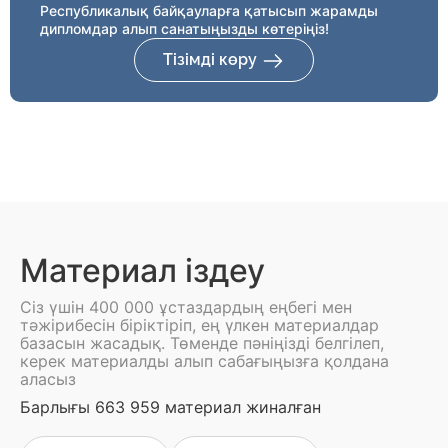
Республикалық байқауларға қатысып жарамды
дипломдар алып санатыңызды көтеріңіз!
Тізімді көру
Материал іздеу
Сіз үшін 400 000 ұстаздардың еңбегі мен
тәжірибесін біріктіріп, ең үлкен материалдар
базасын жасадық. Төменде пәніңізді белгілеп,
керек материалды алып сабағыңызға қолдана
аласыз
Барлығы 663 959 материал жиналған