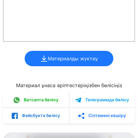
Материалды жүктеу
Материал ұнаса әріптестеріңізбен бөлісіңіз
Ватсапта бөлісу
Телеграммда бөлісу
Фейсбукта бөлісу
Сілтемені көшіру