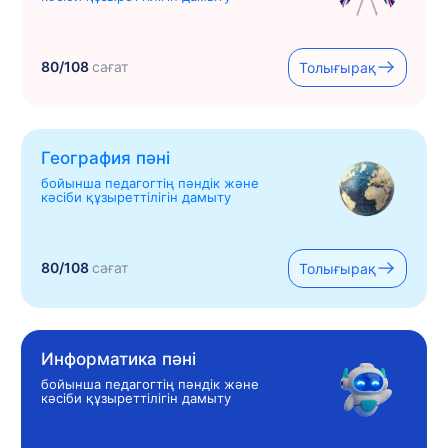
80/108
сағат
Толығырақ
География пәні
бойынша педагогтің пәндік және
кәсіби құзыреттілігін дамыту
80/108
сағат
Толығырақ
Информатика пәні
бойынша педагогтің пәндік және
кәсіби құзыреттілігін дамыту