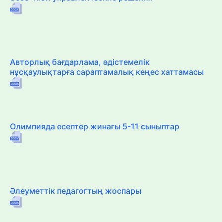
Авторлық бағдарлама, әдістемелік
нұсқаулықтарға сараптамалық кеңес хаттамасы
Олимпияда есептер жинағы 5-11 сыныптар
Әлеуметтік педагогтың жоспары