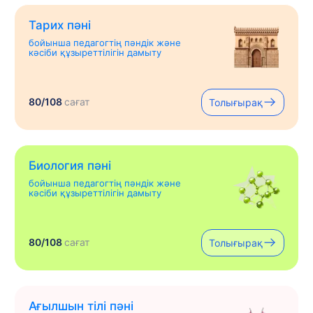
Тарих пәні
бойынша педагогтің пәндік және
кәсіби құзыреттілігін дамыту
80/108
сағат
Толығырақ
Биология пәні
бойынша педагогтің пәндік және
кәсіби құзыреттілігін дамыту
80/108
сағат
Толығырақ
Ағылшын тілі пәні