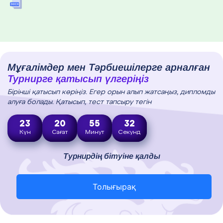
Мұғалімдер мен Тәрбиешілерге арналған
Турнирге қатысып үлгеріңіз
Бірінші қатысып көріңіз. Егер орын алып жатсаңыз, дипломды
алуға болады. Қатысып, тест тапсыру тегін
23
20
55
31
Күн
Сағат
Минут
Секунд
Турнирдің бітуіне қалды
Толығырақ