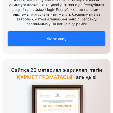
дамытуға қосқан жеке үлесі үшін және де Республика
деңгейінде «Ustaz tilegi» Республикалық ғылыми –
әдістемелік журналының желілік басылымына өз
авторлық материалыңызбен бөлісіп, белсенді
болғаныңыз үшін алғыс білдіреміз!
Жариялау
Сайтқа 25 материал жариялап, тегін
ҚҰРМЕТ ГРОМАТАСЫН
алыңыз!