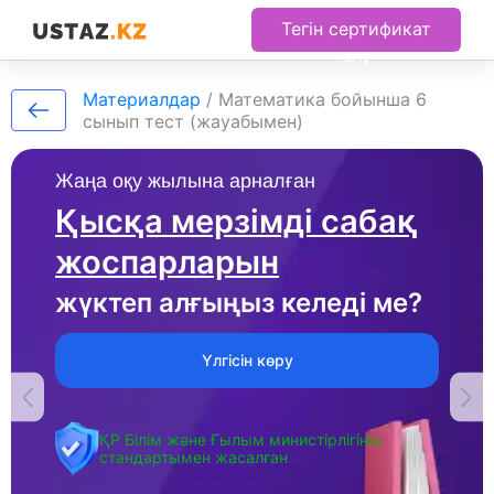
Тегін сертификат
алу
Материалдар
/
Математика бойынша 6
сынып тест (жауабымен)
Жаңа оқу жылына арналған
Қысқа мерзімді сабақ
жоспарларын
жүктеп алғыңыз келеді ме?
Үлгісін көру
ҚР Білім және Ғылым министірлігінің
стандартымен жасалған