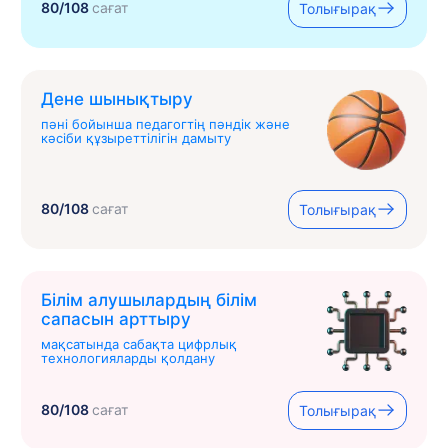
80/108
сағат
Толығырақ
Дене шынықтыру
пәні бойынша педагогтің пәндік және
кәсіби құзыреттілігін дамыту
80/108
сағат
Толығырақ
Білім алушылардың білім
сапасын арттыру
мақсатында сабақта цифрлық
технологияларды қолдану
80/108
сағат
Толығырақ