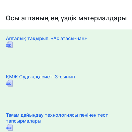
Осы аптаның ең үздік материалдары
Апталық тақырып: «Ас атасы-нан»
ҚМЖ Судың қасиеті 3-сынып
Тағам дайындау технологиясы пәнінен тест
тапсырмалары