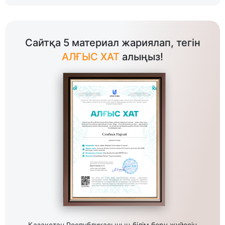
Сайтқа 5 материал жариялап, тегін
АЛҒЫС ХАТ
алыңыз!
Қазақстан Республикасының білім беру жүйесін