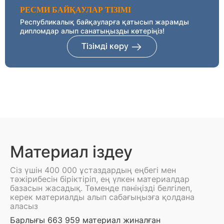
РЕСМИ БАЙҚАУЛАР ТІЗІМІ
Республикалық байқауларға қатысып жарамды
дипломдар алып санатыңызды көтеріңіз!
Тізімді көру
Материал іздеу
Сіз үшін 400 000 ұстаздардың еңбегі мен
тәжірибесін біріктіріп, ең үлкен материалдар
базасын жасадық. Төменде пәніңізді белгілеп,
керек материалды алып сабағыңызға қолдана
аласыз
Барлығы 663 959 материал жиналған