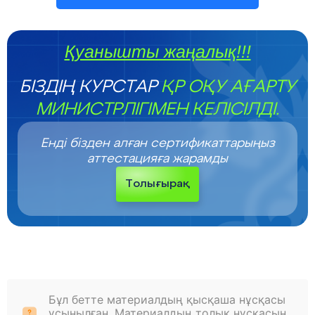
Қуанышты жаңалық!!!
БІЗДІҢ КУРСТАР
ҚР ОҚУ АҒАРТУ
МИНИСТРЛІГІМЕН КЕЛІСІЛДІ.
Енді бізден алған сертификаттарыңыз
аттестацияға жарамды
Толығырақ
Бұл бетте материалдың қысқаша нұсқасы
ұсынылған. Материалдың толық нұсқасын