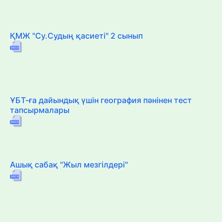
ҚМЖ "Су.Судың қасиеті" 2 сынып
ҰБТ-ға дайындық үшін география пәнінен тест
тапсырмалары
Ашық сабақ "Жыл мезгілдері"