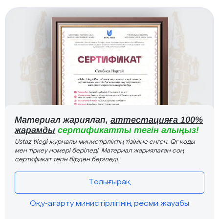
Материал жариялап,
аттестацияға 100%
жарамды
сертификатты тегін алыңыз!
Ustaz tilegi журналы министірліктің тізіміне енген. Qr коды
мен тіркеу номері беріледі. Материал жариялаған соң
сертификат тегін бірден беріледі.
Толығырақ
Оқу-ағарту министірлігінің ресми жауабы