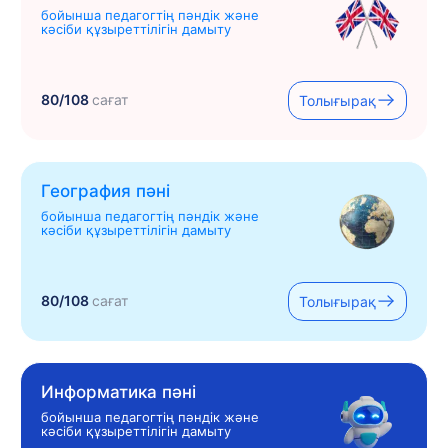
бойынша педагогтің пәндік және
кәсіби құзыреттілігін дамыту
80/108
сағат
Толығырақ
География пәні
бойынша педагогтің пәндік және
кәсіби құзыреттілігін дамыту
80/108
сағат
Толығырақ
Информатика пәні
бойынша педагогтің пәндік және
кәсіби құзыреттілігін дамыту