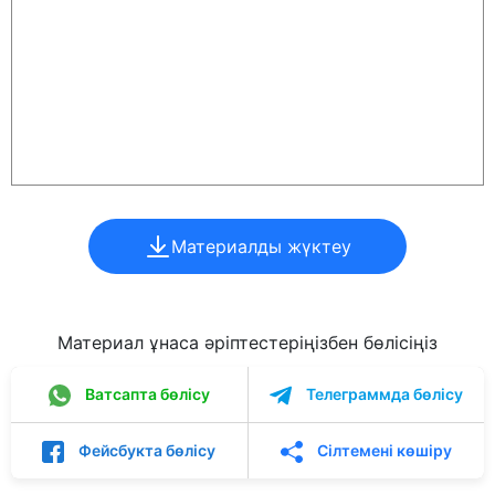
Материалды жүктеу
Материал ұнаса әріптестеріңізбен бөлісіңіз
Ватсапта бөлісу
Телеграммда бөлісу
Фейсбукта бөлісу
Сілтемені көшіру