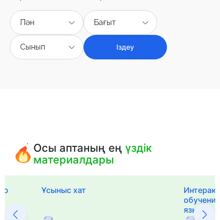
Пән
Бағыт
Сынып
Іздеу
Осы аптаның ең
үздік
материалдары
го
Ұсыныс хат
Интерак
обучения
языка и 