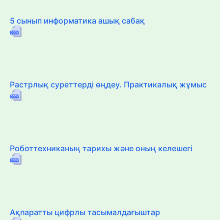
5 сынып информатика ашық сабақ
Растрлық суреттерді өңдеу. Практикалық жұмыс
Роботтехниканың тарихы және оның келешегі
Ақпаратты цифрлы тасымалдағыштар