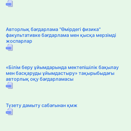
Авторлық бағдарлама "Өмірдегі физика"
факультативке бағдарлама мен қысқа мерзімді
жоспарлар
«Білім беру ұйымдарында мектепішілік бақылау
мен басқаруды ұйымдастыру» тақырыбыдағы
авторлық оқу бағдарламасы
Түзету дамыту сабағынан қмж