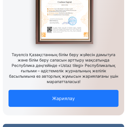
Тәуелсіз Қазақстанның білім беру жүйесін дамытуға
және білім беру сапасын арттыру мақсатында
Республика деңгейінде «Ustaz tilegi» Республикалық
ғылыми – әдістемелік журналының желілік
басылымына өз авторлық жұмысын жариялағаны үшін
марапатталасыз!
Жариялау