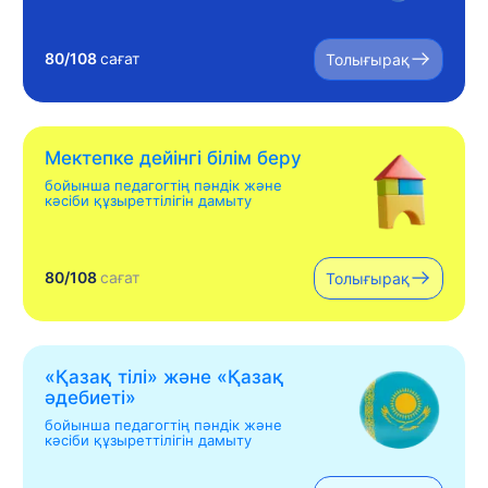
80/108
сағат
Толығырақ
Мектепке дейінгі білім беру
бойынша педагогтің пәндік және
кәсіби құзыреттілігін дамыту
80/108
сағат
Толығырақ
«Қазақ тілі» жəне «Қазақ
əдебиеті»
бойынша педагогтің пәндік және
кәсіби құзыреттілігін дамыту