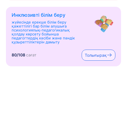
Инклюзивті білім беру
жүйесінде ерекше білім беру
қажеттілігі бар білім алушыға
психологиялық-педагогикалық
қолдау көрсету бойынша
педагогтердің кәсіби және пәндік
құзыреттіліктерін дамыту
80/108
сағат
Толығырақ