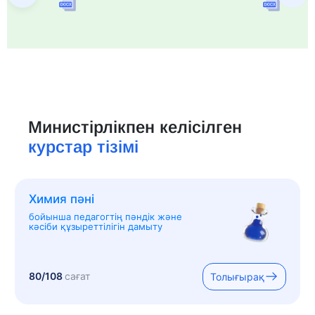
Министірлікпен келісілген
курстар тізімі
Химия пәні
бойынша педагогтің пәндік және
кәсіби құзыреттілігін дамыту
80/108
сағат
Толығырақ