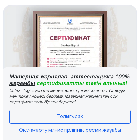
Материал жариялап,
аттестацияға 100%
жарамды
сертификатты тегін алыңыз!
Ustaz tilegi журналы министірліктің тізіміне енген. Qr коды
мен тіркеу номері беріледі. Материал жариялаған соң
сертификат тегін бірден беріледі.
Толығырақ
Оқу-ағарту министірлігінің ресми жауабы