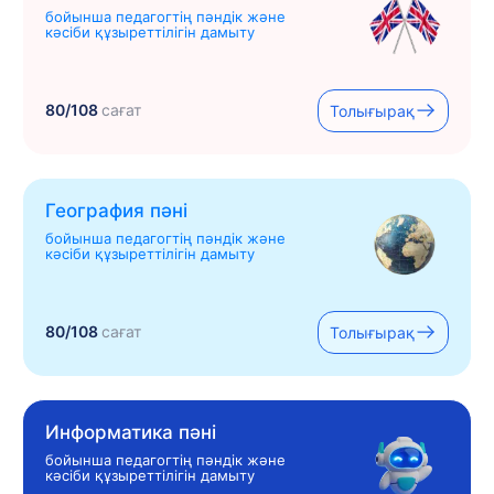
бойынша педагогтің пәндік және
кәсіби құзыреттілігін дамыту
80/108
сағат
Толығырақ
География пәні
бойынша педагогтің пәндік және
кәсіби құзыреттілігін дамыту
80/108
сағат
Толығырақ
Информатика пәні
бойынша педагогтің пәндік және
кәсіби құзыреттілігін дамыту