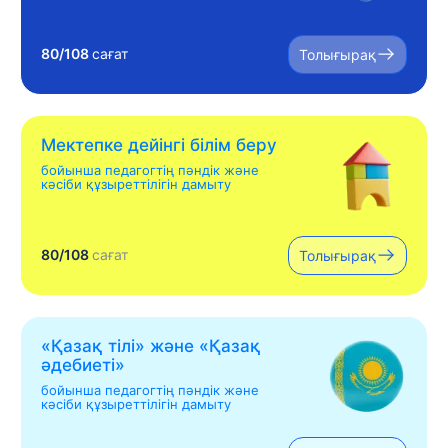
80/108
сағат
Толығырақ
Мектепке дейінгі білім беру
бойынша педагогтің пәндік және
кәсіби құзыреттілігін дамыту
80/108
сағат
Толығырақ
«Қазақ тілі» жəне «Қазақ
əдебиеті»
бойынша педагогтің пәндік және
кәсіби құзыреттілігін дамыту