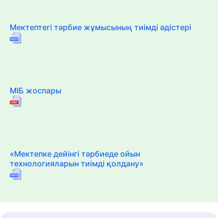
Мектептегі тәрбие жұмысының тиімді әдістері
МІБ жоспары
«Мектепке дейінгі тәрбиеде ойын
технологияларын тиімді қолдану»