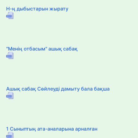
Н-ң дыбыстарын жырату
"Менің отбасым" ашық сабақ
Ашық сабақ Сөйлеуді дамыту бала бақша
1 Сыныптың ата-аналарына арналған