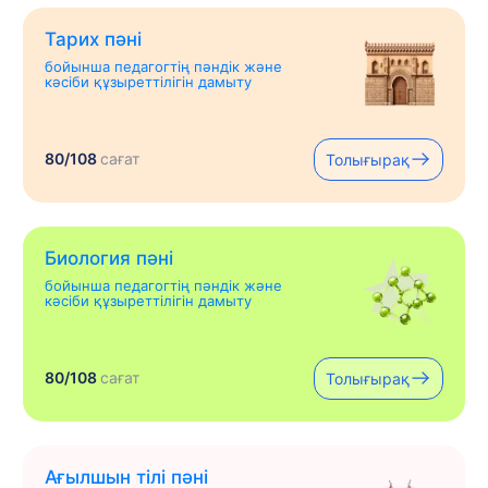
Тарих пәні
бойынша педагогтің пәндік және
кәсіби құзыреттілігін дамыту
80/108
сағат
Толығырақ
Биология пәні
бойынша педагогтің пәндік және
кәсіби құзыреттілігін дамыту
80/108
сағат
Толығырақ
Ағылшын тілі пәні