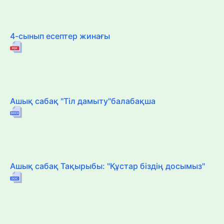
4-сынып есептер жинағы
Ашық сабақ "Тіл дамыту"балабақша
Ашық сабақ Тақырыбы: "Құстар біздің досымыз"