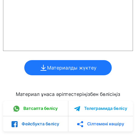
Материалды жүктеу
Материал ұнаса әріптестеріңізбен бөлісіңіз
Ватсапта бөлісу
Телеграммда бөлісу
Фейсбукта бөлісу
Сілтемені көшіру