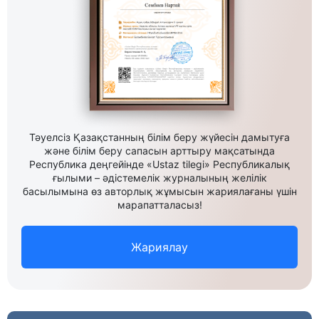
Тәуелсіз Қазақстанның білім беру жүйесін дамытуға
және білім беру сапасын арттыру мақсатында
Республика деңгейінде «Ustaz tilegi» Республикалық
ғылыми – әдістемелік журналының желілік
басылымына өз авторлық жұмысын жариялағаны үшін
марапатталасыз!
Жариялау