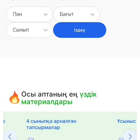
Пән
Бағыт
Сынып
Іздеу
Осы аптаның ең
үздік
материалдары
го
4 сыныпқа арналған
Ұсыныс х
тапсырмалар