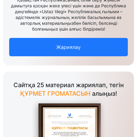
дамытуға қосқан жеке үлесі үшін және де Республика
деңгейінде «Ustaz tilegi» Республикалық ғылыми –
әдістемелік журналының желілік басылымына өз
авторлық материалыңызбен бөлісіп, белсенді
болғаныңыз үшін алғыс білдіреміз!
Жариялау
Сайтқа 25 материал жариялап, тегін
ҚҰРМЕТ ГРОМАТАСЫН
алыңыз!