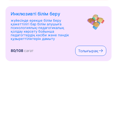
Инклюзивті білім беру
жүйесінде ерекше білім беру
қажеттілігі бар білім алушыға
психологиялық-педагогикалық
қолдау көрсету бойынша
педагогтердің кәсіби және пәндік
құзыреттіліктерін дамыту
80/108
сағат
Толығырақ