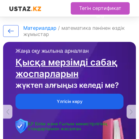
Тегін сертификат
алу
Материалдар
/
математика пәнінен өздік
жұмыстар
Жаңа оқу жылына арналған
Қысқа мерзімді сабақ
жоспарларын
жүктеп алғыңыз келеді ме?
Үлгісін көру
ҚР Білім және Ғылым министірлігінің
стандартымен жасалған