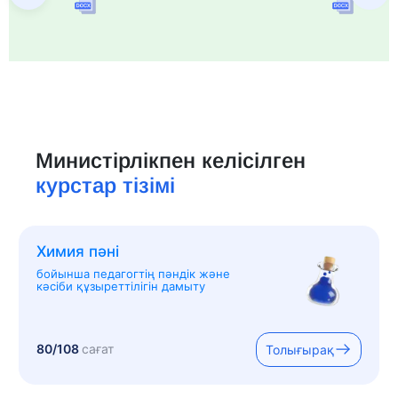
Министірлікпен келісілген
курстар тізімі
Химия пәні
бойынша педагогтің пәндік және
кәсіби құзыреттілігін дамыту
80/108
сағат
Толығырақ