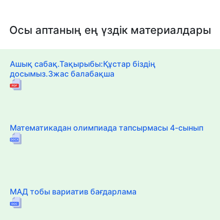
Осы аптаның ең үздік материалдары
Ашық сабақ.Тақырыбы:Құстар біздің
досымыз.3жас балабақша
Математикадан олимпиада тапсырмасы 4-сынып
МАД тобы вариатив бағдарлама