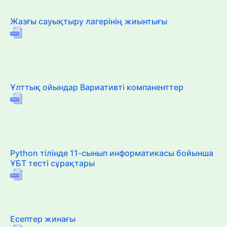
Жазғы сауықтыру лагерінің жиынтығы
Ұлттық ойындар Вариативті компаненттер
Python тілінде 11-сынып информатикасы бойынша
ҰБТ тесті сұрақтары
Есептер жинағы