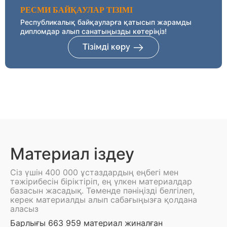
РЕСМИ БАЙҚАУЛАР ТІЗІМІ
Республикалық байқауларға қатысып жарамды
дипломдар алып санатыңызды көтеріңіз!
Тізімді көру
Материал іздеу
Сіз үшін 400 000 ұстаздардың еңбегі мен
тәжірибесін біріктіріп, ең үлкен материалдар
базасын жасадық. Төменде пәніңізді белгілеп,
керек материалды алып сабағыңызға қолдана
аласыз
Барлығы 663 959 материал жиналған