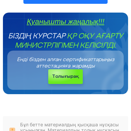
Қуанышты жаңалық!!!
БІЗДІҢ КУРСТАР
ҚР ОҚУ АҒАРТУ
МИНИСТРЛІГІМЕН КЕЛІСІЛДІ.
Енді бізден алған сертификаттарыңыз
аттестацияға жарамды
Толығырақ
Бұл бетте материалдың қысқаша нұсқасы
ұсынылған. Материалдың толық нұсқасын