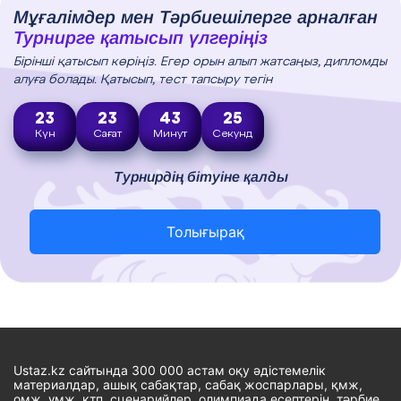
Мұғалімдер мен Тәрбиешілерге арналған
Турнирге қатысып үлгеріңіз
Бірінші қатысып көріңіз. Егер орын алып жатсаңыз, дипломды
алуға болады. Қатысып, тест тапсыру тегін
23
23
43
24
Күн
Сағат
Минут
Секунд
Турнирдің бітуіне қалды
Толығырақ
Ustaz.kz сайтында 300 000 астам оқу әдістемелік
материалдар, ашық сабақтар, сабақ жоспарлары, қмж,
омж, ұмж, ктп, сценарийлер, олимпиада есептерін, тәрбие