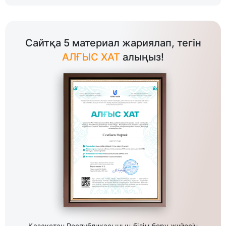
Сайтқа 5 материал жариялап, тегін
АЛҒЫС ХАТ
алыңыз!
Қазақстан Республикасының білім беру жүйесін