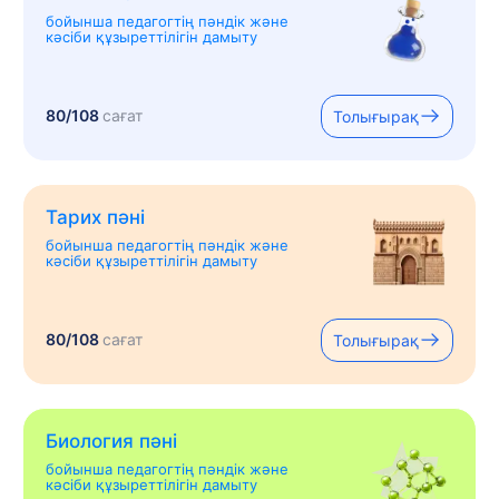
бойынша педагогтің пәндік және
кәсіби құзыреттілігін дамыту
80/108
сағат
Толығырақ
Тарих пәні
бойынша педагогтің пәндік және
кәсіби құзыреттілігін дамыту
80/108
сағат
Толығырақ
Биология пәні
бойынша педагогтің пәндік және
кәсіби құзыреттілігін дамыту