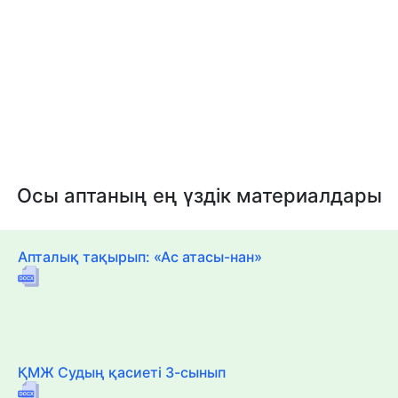
Осы аптаның ең үздік материалдары
Апталық тақырып: «Ас атасы-нан»
ҚМЖ Судың қасиеті 3-сынып