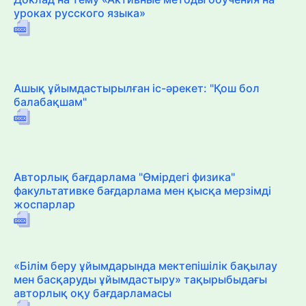
уроках русского языка»
Ашық ұйымдастырылған іс-әрекет: "Қош бол
балабақшам"
Авторлық бағдарлама "Өмірдегі физика"
факультативке бағдарлама мен қысқа мерзімді
жоспарлар
«Білім беру ұйымдарында мектепішілік бақылау
мен басқаруды ұйымдастыру» тақырыбыдағы
авторлық оқу бағдарламасы