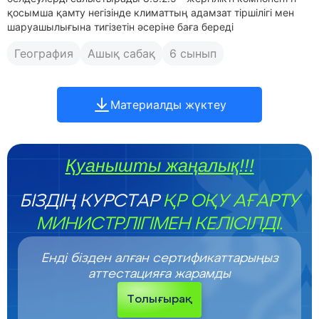
қосымша қамту негізінде климаттың адамзат тіршілігі мен
шаруашылығына тигізетін әсеріне баға береді
География
Ашық сабақ
6 сынып
Материалды жүктеу
Қуанышты жаңалық!!!
БІЗДІҢ КУРСТАР
ҚР ОҚУ АҒАРТУ
МИНИСТРЛІГІМЕН КЕЛІСІЛДІ.
Енді бізден алған сертификаттарыңыз
аттестацияға жарамды
Толығырақ