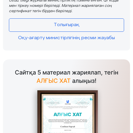
Ustaz tilegi журналы министірліктің тізіміне енген. Qr коды
мен тіркеу номері беріледі. Материал жариялаған соң
сертификат тегін бірден беріледі.
Толығырақ
Оқу-ағарту министірлігінің ресми жауабы
Сайтқа 5 материал жариялап, тегін
АЛҒЫС ХАТ
алыңыз!