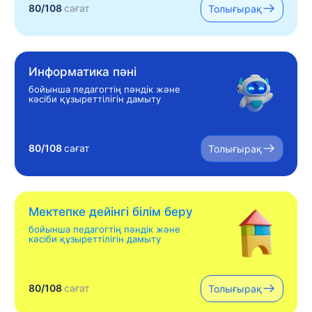
80/108
сағат
Толығырақ
Информатика пәні
бойынша педагогтің пәндік және
кәсіби құзыреттілігін дамыту
80/108
сағат
Толығырақ
Мектепке дейінгі білім беру
бойынша педагогтің пәндік және
кәсіби құзыреттілігін дамыту
80/108
сағат
Толығырақ