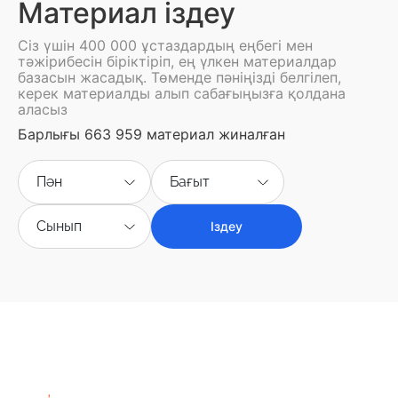
Материал іздеу
Сіз үшін 400 000 ұстаздардың еңбегі мен
тәжірибесін біріктіріп, ең үлкен материалдар
базасын жасадық. Төменде пәніңізді белгілеп,
керек материалды алып сабағыңызға қолдана
аласыз
Барлығы 663 959 материал жиналған
Пән
Бағыт
Сынып
Іздеу