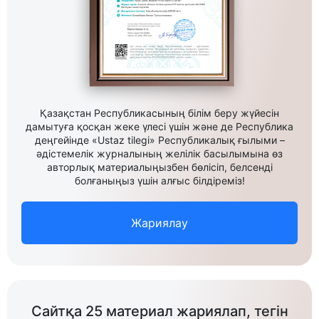
Қазақстан Республикасының білім беру жүйесін
дамытуға қосқан жеке үлесі үшін және де Республика
деңгейінде «Ustaz tilegi» Республикалық ғылыми –
әдістемелік журналының желілік басылымына өз
авторлық материалыңызбен бөлісіп, белсенді
болғаныңыз үшін алғыс білдіреміз!
Жариялау
Сайтқа 25 материал жариялап, тегін