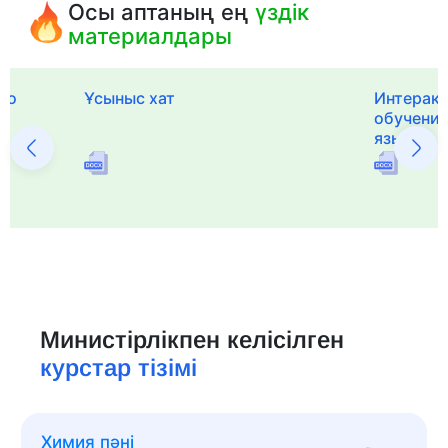
Осы аптаның ең
үздік
материалдары
го
Ұсыныс хат
Интерак
обучения
языка и 
Министірлікпен келісілген
курстар тізімі
Химия пәні