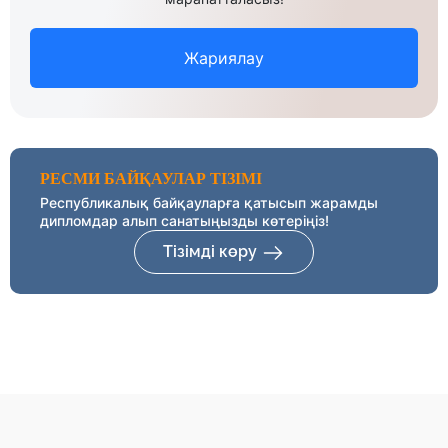
Жариялау
РЕСМИ БАЙҚАУЛАР ТІЗІМІ
Республикалық байқауларға қатысып жарамды
дипломдар алып санатыңызды көтеріңіз!
Тізімді көру