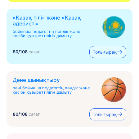
«Қазақ тілі» жəне «Қазақ
əдебиеті»
бойынша педагогтің пәндік және
кәсіби құзыреттілігін дамыту
80/108
сағат
Толығырақ
Дене шынықтыру
пәні бойынша педагогтің пәндік және
кәсіби құзыреттілігін дамыту
80/108
сағат
Толығырақ