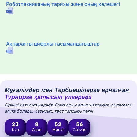
Роботтехниканың тарихы және оның келешегі
Ақпаратты цифрлы тасымалдағыштар
Мұғалімдер мен Тәрбиешілерге арналған
Турнирге қатысып үлгеріңіз
Бірінші қатысып көріңіз. Егер орын алып жатсаңыз, дипломды
алуға болады. Қатысып, тест тапсыру тегін
23
8
52
55
Күн
Сағат
Минут
Секунд