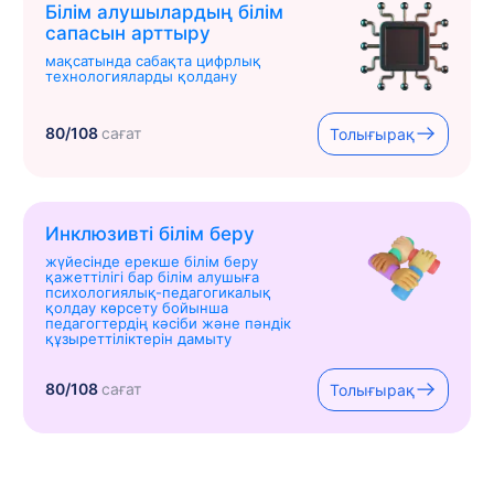
Білім алушылардың білім
сапасын арттыру
мақсатында сабақта цифрлық
технологияларды қолдану
80/108
сағат
Толығырақ
Инклюзивті білім беру
жүйесінде ерекше білім беру
қажеттілігі бар білім алушыға
психологиялық-педагогикалық
қолдау көрсету бойынша
педагогтердің кәсіби және пәндік
құзыреттіліктерін дамыту
80/108
сағат
Толығырақ