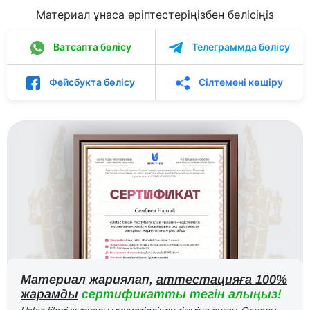
Материал ұнаса әріптестеріңізбен бөлісіңіз
Ватсапта бөлісу
Телеграммда бөлісу
Фейсбукта бөлісу
Сілтемені көшіру
Материал жариялап,
аттестацияға 100%
жарамды
сертификатты тегін алыңыз!