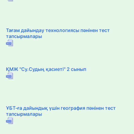
Тағам дайындау технологиясы пәнінен тест
тапсырмалары
ҚМЖ "Су.Судың қасиеті" 2 сынып
ҰБТ-ға дайындық үшін география пәнінен тест
тапсырмалары