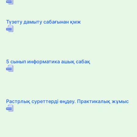
Түзету дамыту сабағынан қмж
5 сынып информатика ашық сабақ
Растрлық суреттерді өңдеу. Практикалық жұмыс