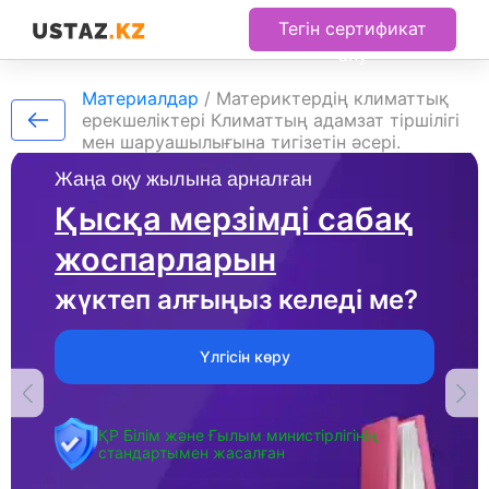
Тегін сертификат
алу
Материалдар
/
Материктердің климаттық
ерекшеліктері Климаттың адамзат тіршілігі
мен шаруашылығына тигізетін әсері.
Жаңа оқу жылына арналған
Қысқа мерзімді сабақ
жоспарларын
жүктеп алғыңыз келеді ме?
Үлгісін көру
ҚР Білім және Ғылым министірлігінің
стандартымен жасалған