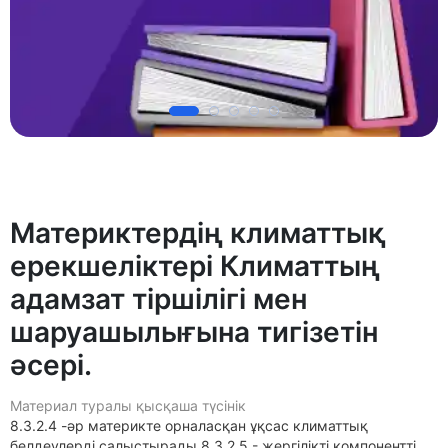
Материктердің климаттық
ерекшеліктері Климаттың
адамзат тіршілігі мен
шаруашылығына тигізетін
әсері.
Материал туралы қысқаша түсінік
8.3.2.4 -әр материкте орналасқан ұқсас климаттық
белдеулерді салыстырады 8.3.2.5 - жергілікті компонентті