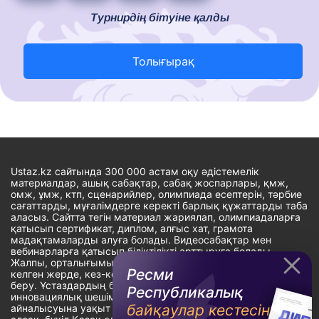
Турнирдің бітуіне қалды
Толығырақ
Ustaz.kz сайтында 300 000 астам оқу әдістемелік
материалдар, ашық сабақтар, сабақ жоспарлары, қмж,
омж, ұмж, ктп, сценарийлер, олимпиада есептерін, тәрбие
сағаттарды, мұғалімдерге керекті барлық құжаттарды таба
аласыз. Сайтта тегін материал жариялап, олимпиадаларға
қатысып сертификат, диплом, алғыс хат, грамота
мадақтамаларды алуға болады. Видеосабақтар мен
вебинарларға қатысып біліктілікті арттыруға болады.
Жалпы, орталығымыздың басты мақсаты: ұстаздарға кез-
Ресми
келген жерде, кез-келген уақытта білім алуына мүмкіндік
беру. Ұстаздардың барлық өзекті мәселелеріне
Республикалық
инновациялық шешім тауып, шығармашылық жұмыспен
байқаулар кестесін
айналысуына уақыт сыйлау. «Ұстаздарға сапалы білім бере