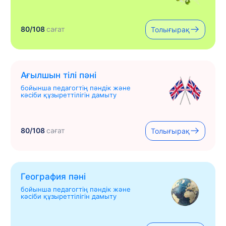
80/108
сағат
Толығырақ
Ағылшын тілі пәні
бойынша педагогтің пәндік және
кәсіби құзыреттілігін дамыту
80/108
сағат
Толығырақ
География пәні
бойынша педагогтің пәндік және
кәсіби құзыреттілігін дамыту