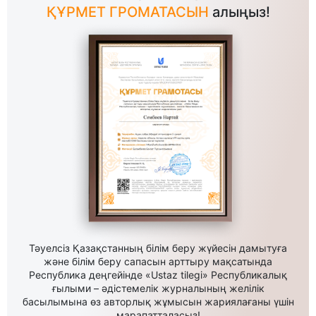
ҚҰРМЕТ ГРОМАТАСЫН
алыңыз!
Тәуелсіз Қазақстанның білім беру жүйесін дамытуға
және білім беру сапасын арттыру мақсатында
Республика деңгейінде «Ustaz tilegi» Республикалық
ғылыми – әдістемелік журналының желілік
басылымына өз авторлық жұмысын жариялағаны үшін
марапатталасыз!