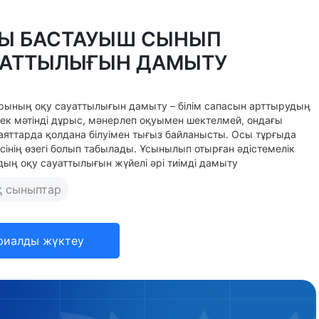
Ы БАСТАУЫШ СЫНЫП
УАТТЫЛЫҒЫН ДАМЫТУ
ларының оқу сауаттылығын дамыту – білім сапасын арттырудың
ек мәтінді дұрыс, мәнерлеп оқуымен шектелмей, ондағы
даяттарда қолдана білуімен тығыз байланысты. Осы тұрғыда
інің өзегі болып табылады. Ұсынылып отырған әдістемелік
ың оқу сауаттылығын жүйелі әрі тиімді дамыту
қ сыныптар
риалды жүктеу