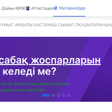
Материалдар
Дайын ҚМЖ
Аттестация
ЖҰМЫС АРҚЫЛЫ БАСТАУЫШ СЫНЫП ОҚУШЫЛАРЫНЫҢ 
 сабақ жоспарларын
 келеді ме?
Р Білім және Ғылым министірлігінің
тандартымен жасалған