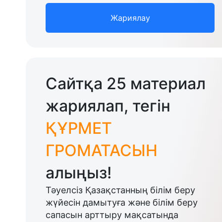
Жариялау
Сайтқа 25 материал
жариялап, тегін
ҚҰРМЕТ
ГРОМАТАСЫН
алыңыз!
Тәуелсіз Қазақстанның білім беру
жүйесін дамытуға және білім беру
сапасын арттыру мақсатында