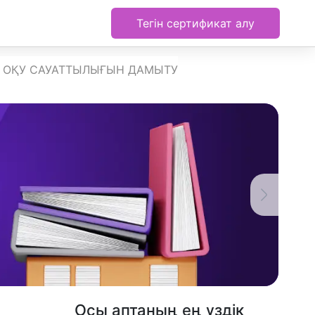
Тегін сертификат алу
ОҚУ САУАТТЫЛЫҒЫН ДАМЫТУ
Осы аптаның ең үздік