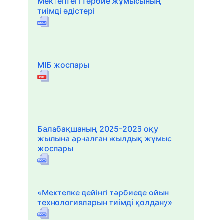
Мектептегі тәрбие жұмысының
тиімді әдістері
МІБ жоспары
Балабақшаның 2025-2026 оқу
жылына арналған жылдық жұмыс
жоспары
«Мектепке дейінгі тәрбиеде ойын
технологияларын тиімді қолдану»