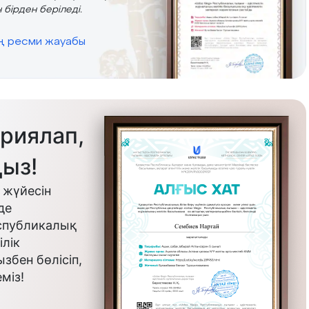
 бірден беріледі.
ің ресми жауабы
риялап,
ыз!
 жүйесін
де
еспубликалық
лік
бен бөлісіп,
міз!