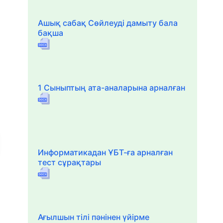
Ашық сабақ Сөйлеуді дамыту бала
бақша
1 Сыныптың ата-аналарына арналған
Информатикадан ҰБТ-ға арналған
тест сұрақтары
Ағылшын тілі пәнінен үйірме