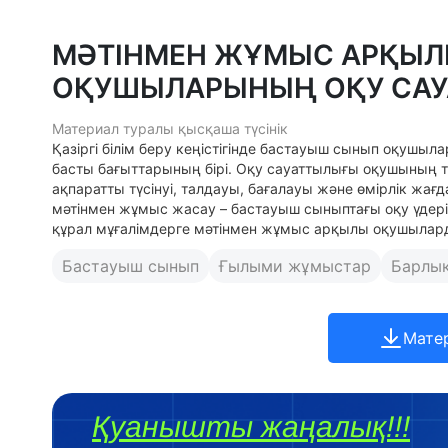
МӘТІНМЕН ЖҰМЫС АРҚЫЛ
ОҚУШЫЛАРЫНЫҢ ОҚУ СА
Материал туралы қысқаша түсінік
Қазіргі білім беру кеңістігінде бастауыш сынып оқушы
басты бағыттарының бірі. Оқу сауаттылығы оқушының т
ақпаратты түсінуі, талдауы, бағалауы және өмірлік жағ
мәтінмен жұмыс жасау – бастауыш сыныптағы оқу үдеріс
құрал мұғалімдерге мәтінмен жұмыс арқылы оқушылард
Бастауыш сынып
Ғылыми жұмыстар
Барлы
Мате
Қуанышты жаңалық!!!