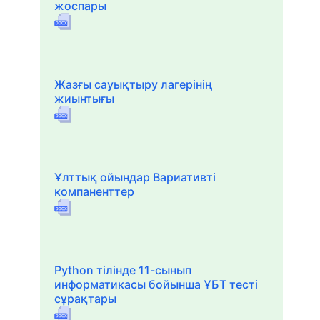
жоспары
Жазғы сауықтыру лагерінің
жиынтығы
Ұлттық ойындар Вариативті
компаненттер
Python тілінде 11-сынып
информатикасы бойынша ҰБТ тесті
сұрақтары