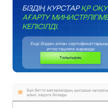
БІЗДІҢ КУРСТАР
ҚР ОҚУ
АҒАРТУ МИНИСТРЛІГІМ
КЕЛІСІЛДІ.
Енді бізден алған сертификаттарың
аттестацияға жарамды
Толығырақ
Бұл бетте материалдың қысқаша нұсқасы
алып, көруге болады