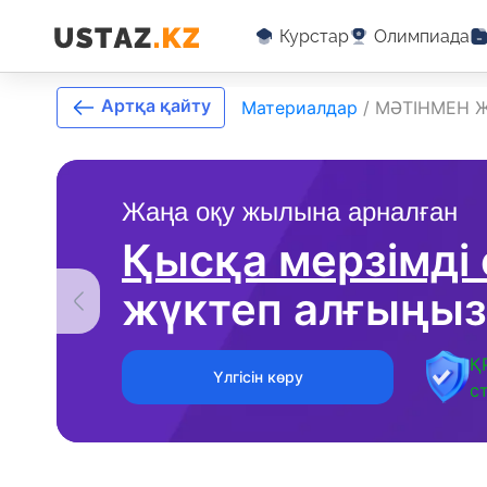
Курстар
Олимпиада
Артқа қайту
Материалдар
/
МӘТІНМЕН 
Жаңа оқу жылына арналған
Қысқа мерзімді
жүктеп алғыңыз
Қ
Үлгісін көру
с