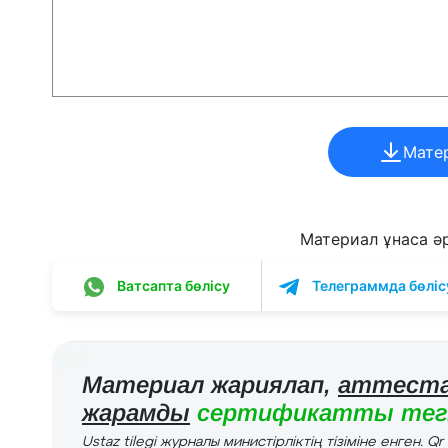
Мате
Материал ұнаса әрі
Ватсапта бөлісу
Телеграммда бөліс
Материал жариялап,
аттеста
жарамды
сертификатты тегі
Ustaz tilegi журналы министірліктің тізіміне енген. Q