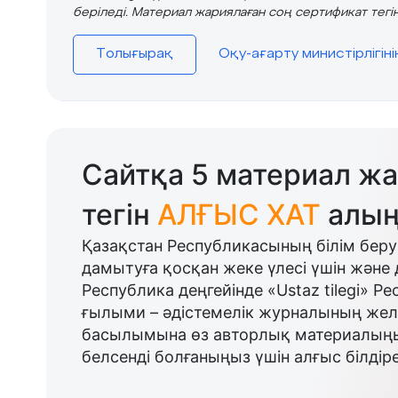
беріледі. Материал жариялаған соң сертификат тегін
Толығырақ
Оқу-ағарту министірлігін
Сайтқа 5 материал жа
тегін
АЛҒЫС ХАТ
алың
Қазақстан Республикасының білім беру
дамытуға қосқан жеке үлесі үшін және 
Республика деңгейінде «Ustaz tilegi» Р
ғылыми – әдістемелік журналының желі
басылымына өз авторлық материалыңыз
белсенді болғаныңыз үшін алғыс білдіре