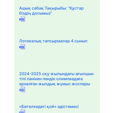
Ашық сабақ Тақырыбы: "Құстар
біздің досымыз"
Логикалық тапсырмалар 4 сынып
2024-2025 оқу жылындағы ағылшын
тілі пәнінен пәндік олимпиадаға
арналған жылдық жұмыс жоспары
«Бөтелкедегі қой» әдістемесі