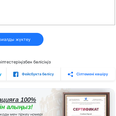
риалды жүктеу
птестеріңізбен бөлісіңіз
у
Фейсбукта бөлісу
Сілтемені көшіру
цияға 100%
н алыңыз!
r коды мен тіркеу номері