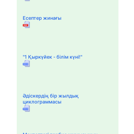
Есептер жинағы
"1 Қыркүйек - білім күні!"
Әдіскердің бір жылдық
циклограммасы