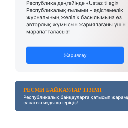
Республика деңгейінде «Ustaz tilegi»
Республикалық ғылыми – әдістемелік
журналының желілік басылымына өз
авторлық жұмысын жариялағаны үшін
марапатталасыз!
Жариялау
РЕСМИ БАЙҚАУЛАР ТІЗІМІ
Республикалық байқауларға қатысып жарам
санатыңызды көтеріңіз!