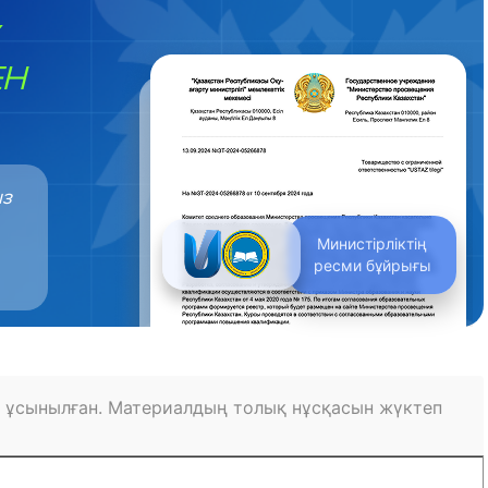
ЕН
ыз
Министірліктің
ресми бұйрығы
 ұсынылған. Материалдың толық нұсқасын жүктеп