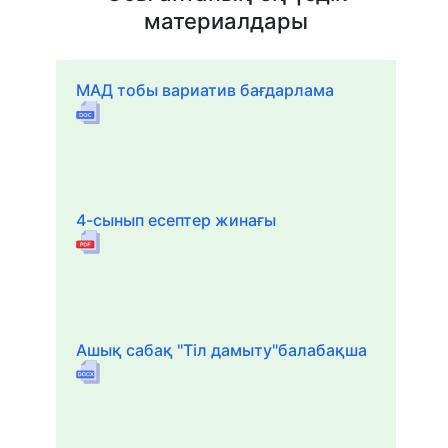
материалдары
МАД тобы вариатив бағдарлама
4-сынып есептер жинағы
Ашық сабақ "Тіл дамыту"балабақша