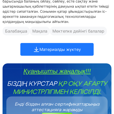
барысында баланың ойлау, сөйлеу, есте сақтау және
шығармашылық қабілеттерінің дамуына ықпал ететін тиімді
әдістер сипатталған. Сонымен қатар ұйымдастырылған іс-
әрекетте заманауи педагогикалық технологияларды
қолданудың маңыздылығы айтылған.
Балабақша
Мақала
Мектепке дейінгі балалар
Материалды жүктеу
Қуанышты жаңалық!!!
БІЗДІҢ КУРСТАР
ҚР ОҚУ АҒАРТУ
МИНИСТРЛІГІМЕН КЕЛІСІЛДІ.
Енді бізден алған сертификаттарыңыз
аттестацияға жарамды