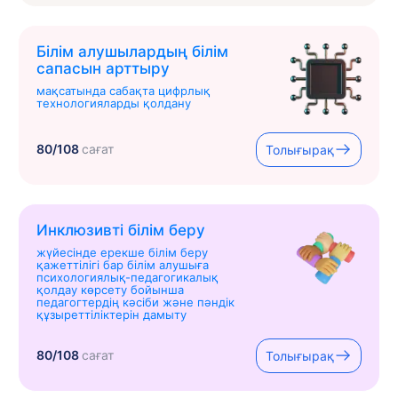
Білім алушылардың білім
сапасын арттыру
мақсатында сабақта цифрлық
технологияларды қолдану
80/108
сағат
Толығырақ
Инклюзивті білім беру
жүйесінде ерекше білім беру
қажеттілігі бар білім алушыға
психологиялық-педагогикалық
қолдау көрсету бойынша
педагогтердің кәсіби және пәндік
құзыреттіліктерін дамыту
80/108
сағат
Толығырақ