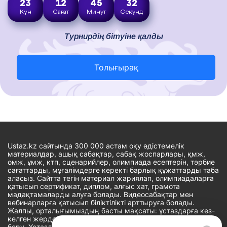
23
12
45
31
Күн
Сағат
Минут
Секунд
Турнирдің бітуіне қалды
Толығырақ
Ustaz.kz сайтында 300 000 астам оқу әдістемелік
материалдар, ашық сабақтар, сабақ жоспарлары, қмж,
омж, ұмж, ктп, сценарийлер, олимпиада есептерін, тәрбие
сағаттарды, мұғалімдерге керекті барлық құжаттарды таба
аласыз. Сайтта тегін материал жариялап, олимпиадаларға
қатысып сертификат, диплом, алғыс хат, грамота
мадақтамаларды алуға болады. Видеосабақтар мен
вебинарларға қатысып біліктілікті арттыруға болады.
Жалпы, орталығымыздың басты мақсаты: ұстаздарға кез-
келген жерде, кез-келген уақытта білім алуына мүмкіндік
беру. Ұстаздардың барлық өзекті мәселелеріне