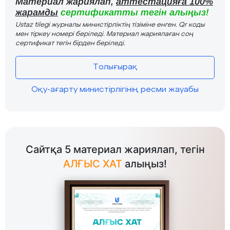
Материал жариялап,
аттестацияға 100%
жарамды
сертификатты тегін алыңыз!
Ustaz tilegi журналы министірліктің тізіміне енген. Qr коды
мен тіркеу номері беріледі. Материал жариялаған соң
сертификат тегін бірден беріледі.
Толығырақ
Оқу-ағарту министірлігінің ресми жауабы
Сайтқа 5 материал жариялап, тегін
АЛҒЫС ХАТ
алыңыз!