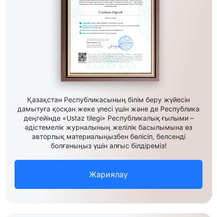
Қазақстан Республикасының білім беру жүйесін
дамытуға қосқан жеке үлесі үшін және де Республика
деңгейінде «Ustaz tilegi» Республикалық ғылыми –
әдістемелік журналының желілік басылымына өз
авторлық материалыңызбен бөлісіп, белсенді
болғаныңыз үшін алғыс білдіреміз!
Жариялау