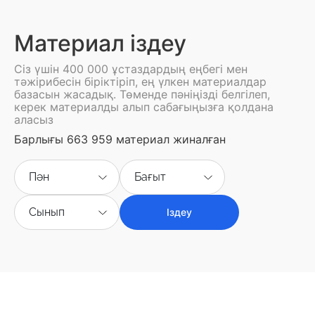
Материал іздеу
Сіз үшін 400 000 ұстаздардың еңбегі мен
тәжірибесін біріктіріп, ең үлкен материалдар
базасын жасадық. Төменде пәніңізді белгілеп,
керек материалды алып сабағыңызға қолдана
аласыз
Барлығы 663 959 материал жиналған
Пән
Бағыт
Сынып
Іздеу