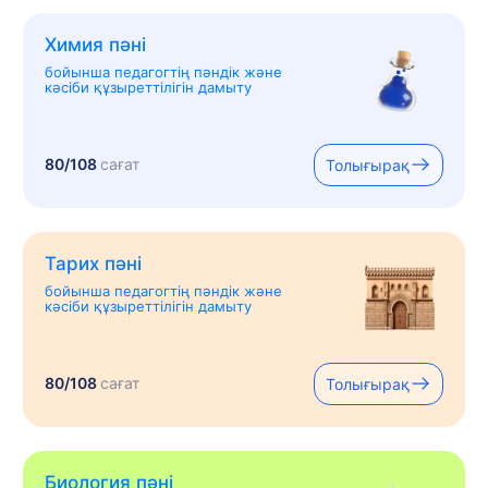
Химия пәні
бойынша педагогтің пәндік және
кәсіби құзыреттілігін дамыту
80/108
сағат
Толығырақ
Тарих пәні
бойынша педагогтің пәндік және
кәсіби құзыреттілігін дамыту
80/108
сағат
Толығырақ
Биология пәні