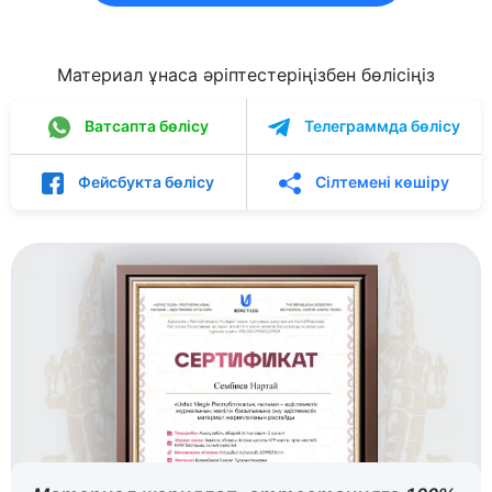
Материал ұнаса әріптестеріңізбен бөлісіңіз
Ватсапта бөлісу
Телеграммда бөлісу
Фейсбукта бөлісу
Сілтемені көшіру