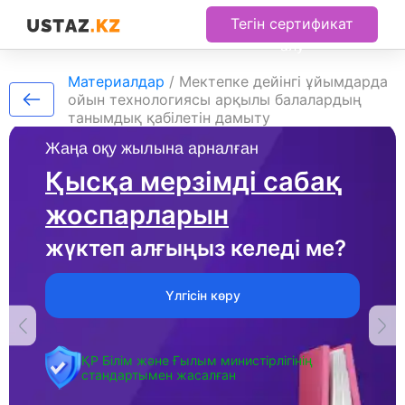
Тегін сертификат
алу
Материалдар
/
Мектепке дейінгі ұйымдарда
ойын технологиясы арқылы балалардың
танымдық қабілетін дамыту
Жаңа оқу жылына арналған
Қысқа мерзімді сабақ
жоспарларын
жүктеп алғыңыз келеді ме?
Үлгісін көру
ҚР Білім және Ғылым министірлігінің
стандартымен жасалған