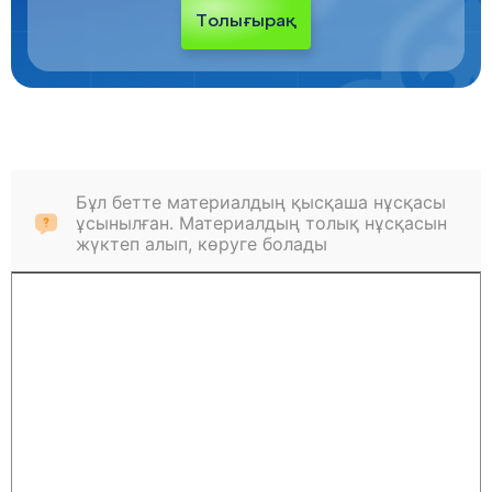
Толығырақ
Бұл бетте материалдың қысқаша нұсқасы
ұсынылған. Материалдың толық нұсқасын
жүктеп алып, көруге болады