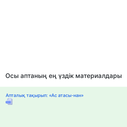
Осы аптаның ең үздік материалдары
Апталық тақырып: «Ас атасы-нан»