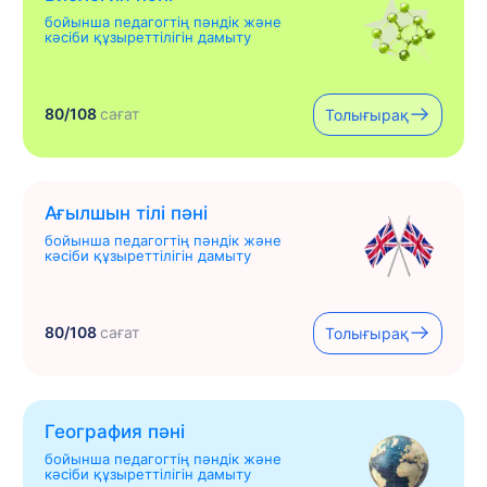
бойынша педагогтің пәндік және
кәсіби құзыреттілігін дамыту
80/108
сағат
Толығырақ
Ағылшын тілі пәні
бойынша педагогтің пәндік және
кәсіби құзыреттілігін дамыту
80/108
сағат
Толығырақ
География пәні
бойынша педагогтің пәндік және
кәсіби құзыреттілігін дамыту