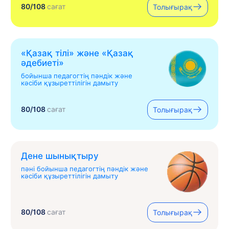
80/108
сағат
Толығырақ
«Қазақ тілі» жəне «Қазақ
əдебиеті»
бойынша педагогтің пәндік және
кәсіби құзыреттілігін дамыту
80/108
сағат
Толығырақ
Дене шынықтыру
пәні бойынша педагогтің пәндік және
кәсіби құзыреттілігін дамыту
80/108
сағат
Толығырақ