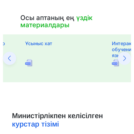
Осы аптаның ең
үздік
материалдары
го
Ұсыныс хат
Интерак
обучения
языка и 
Министірлікпен келісілген
курстар тізімі