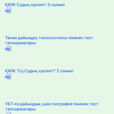
ҚМЖ Судың қасиеті 3-сынып
Тағам дайындау технологиясы пәнінен тест
тапсырмалары
ҚМЖ "Су.Судың қасиеті" 2 сынып
ҰБТ-ға дайындық үшін география пәнінен тест
тапсырмалары