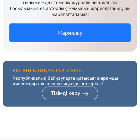
ғылыми – әдістемелік журналының желілік
басылымына өз авторлық жұмысын жариялағаны үшін
марапатталасыз!
Жариялау
РЕСМИ БАЙҚАУЛАР ТІЗІМІ
Республикалық байқауларға қатысып жарамды
дипломдар алып санатыңызды көтеріңіз!
Тізімді көру