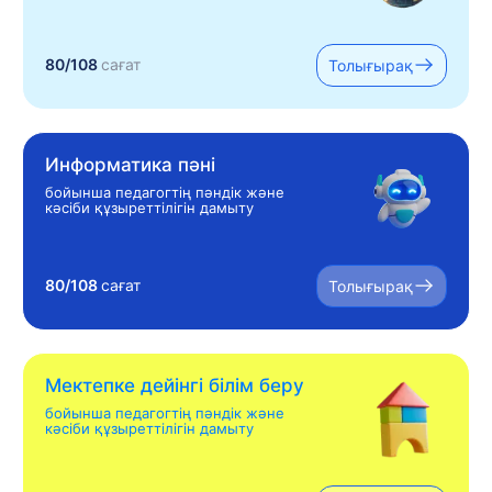
80/108
сағат
Толығырақ
Информатика пәні
бойынша педагогтің пәндік және
кәсіби құзыреттілігін дамыту
80/108
сағат
Толығырақ
Мектепке дейінгі білім беру
бойынша педагогтің пәндік және
кәсіби құзыреттілігін дамыту