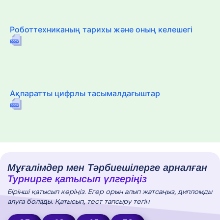
Роботтехниканың тарихы және оның келешегі
Ақпаратты цифрлы тасымалдағыштар
Мұғалімдер мен Тәрбиешілерге арналған
Турнирге қатысып үлгеріңіз
Бірінші қатысып көріңіз. Егер орын алып жатсаңыз, дипломды
алуға болады. Қатысып, тест тапсыру тегін