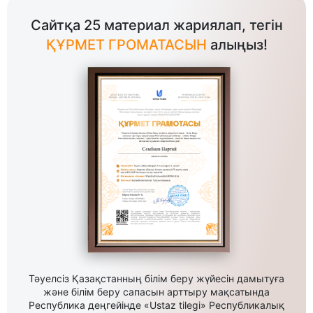
Сайтқа 25 материал жариялап, тегін
ҚҰРМЕТ ГРОМАТАСЫН
алыңыз!
Тәуелсіз Қазақстанның білім беру жүйесін дамытуға
және білім беру сапасын арттыру мақсатында
Республика деңгейінде «Ustaz tilegi» Республикалық