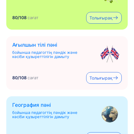
80/108
сағат
Толығырақ
Ағылшын тілі пәні
бойынша педагогтің пәндік және
кәсіби құзыреттілігін дамыту
80/108
сағат
Толығырақ
География пәні
бойынша педагогтің пәндік және
кәсіби құзыреттілігін дамыту