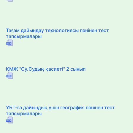
Тағам дайындау технологиясы пәнінен тест
тапсырмалары
ҚМЖ "Су.Судың қасиеті" 2 сынып
ҰБТ-ға дайындық үшін география пәнінен тест
тапсырмалары