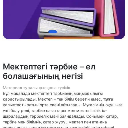
Мектептегі тәрбие – ел
болашағының негізі
Материал туралы қысқаша түсінік
Бұл мақалада мектептегі тәрбиенің маңыздылығы
қарастырылады. Мектеп – тек білім беретін емес, тұлға
қалыптастыратын орта екені айтылады. Мұғалімнің оқушыға
үлгі болу рөлі, тәрбие сағаттары мен мектепішілік іс-
шаралардың тәрбиелік мәні баяндалады. Сонымен қатар,
тәрбие мен білімнің қатар жүруі, мектеп пен ата-ана
арасындағы ынтымақтастықтың қажеттілігі атап өтіледі.