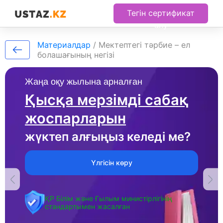
Тегін сертификат
алу
Материалдар
/
Мектептегі тәрбие – ел
болашағының негізі
Жаңа оқу жылына арналған
Қысқа мерзімді сабақ
жоспарларын
жүктеп алғыңыз келеді ме?
Үлгісін көру
ҚР Білім және Ғылым министірлігінің
стандартымен жасалған