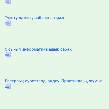
Түзету дамыту сабағынан қмж
5 сынып информатика ашық сабақ
Растрлық суреттерді өңдеу. Практикалық жұмыс