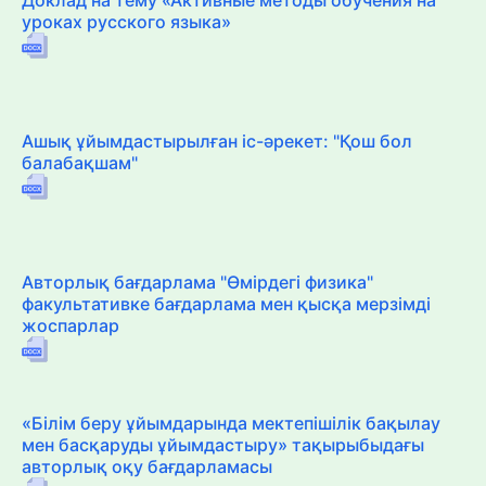
уроках русского языка»
Ашық ұйымдастырылған іс-әрекет: "Қош бол
балабақшам"
Авторлық бағдарлама "Өмірдегі физика"
факультативке бағдарлама мен қысқа мерзімді
жоспарлар
«Білім беру ұйымдарында мектепішілік бақылау
мен басқаруды ұйымдастыру» тақырыбыдағы
авторлық оқу бағдарламасы