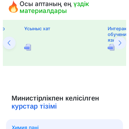
Осы аптаның ең
үздік
материалдары
го
Ұсыныс хат
Интерак
обучения
языка и 
Министірлікпен келісілген
курстар тізімі
Химия пәні