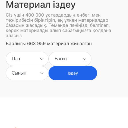
Материал іздеу
Сіз үшін 400 000 ұстаздардың еңбегі мен
тәжірибесін біріктіріп, ең үлкен материалдар
базасын жасадық. Төменде пәніңізді белгілеп,
керек материалды алып сабағыңызға қолдана
аласыз
Барлығы 663 959 материал жиналған
Пән
Бағыт
Сынып
Іздеу