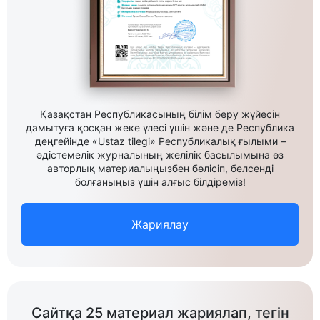
Қазақстан Республикасының білім беру жүйесін
дамытуға қосқан жеке үлесі үшін және де Республика
деңгейінде «Ustaz tilegi» Республикалық ғылыми –
әдістемелік журналының желілік басылымына өз
авторлық материалыңызбен бөлісіп, белсенді
болғаныңыз үшін алғыс білдіреміз!
Жариялау
Сайтқа 25 материал жариялап, тегін