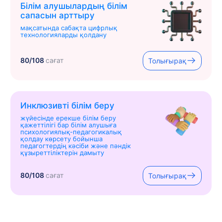
Білім алушылардың білім
сапасын арттыру
мақсатында сабақта цифрлық
технологияларды қолдану
80/108
сағат
Толығырақ
Инклюзивті білім беру
жүйесінде ерекше білім беру
қажеттілігі бар білім алушыға
психологиялық-педагогикалық
қолдау көрсету бойынша
педагогтердің кәсіби және пәндік
құзыреттіліктерін дамыту
80/108
сағат
Толығырақ