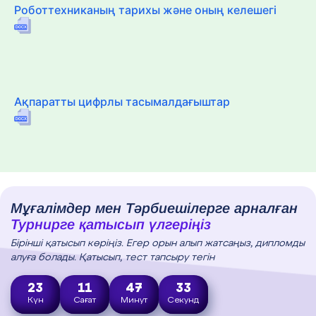
Роботтехниканың тарихы және оның келешегі
Ақпаратты цифрлы тасымалдағыштар
Мұғалімдер мен Тәрбиешілерге арналған
Турнирге қатысып үлгеріңіз
Бірінші қатысып көріңіз. Егер орын алып жатсаңыз, дипломды
алуға болады. Қатысып, тест тапсыру тегін
23
11
47
32
Күн
Сағат
Минут
Секунд