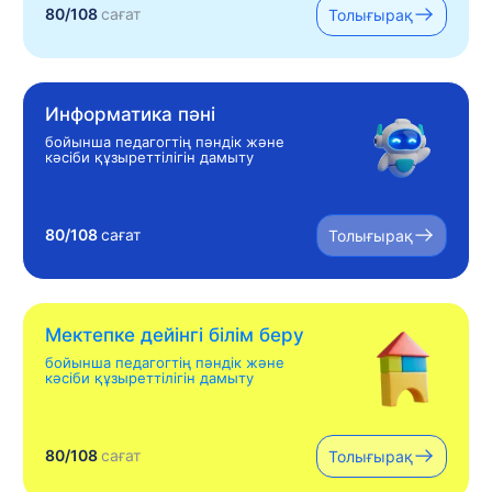
80/108
сағат
Толығырақ
Информатика пәні
бойынша педагогтің пәндік және
кәсіби құзыреттілігін дамыту
80/108
сағат
Толығырақ
Мектепке дейінгі білім беру
бойынша педагогтің пәндік және
кәсіби құзыреттілігін дамыту
80/108
сағат
Толығырақ