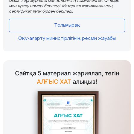
Ustaz tilegi журналы министірліктің тізіміне енген. Qr коды
мен тіркеу номері беріледі. Материал жариялаған соң
сертификат тегін бірден беріледі.
Толығырақ
Оқу-ағарту министірлігінің ресми жауабы
Сайтқа 5 материал жариялап, тегін
АЛҒЫС ХАТ
алыңыз!