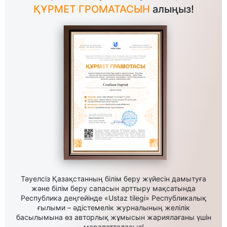
ҚҰРМЕТ ГРОМАТАСЫН
алыңыз!
Тәуелсіз Қазақстанның білім беру жүйесін дамытуға
және білім беру сапасын арттыру мақсатында
Республика деңгейінде «Ustaz tilegi» Республикалық
ғылыми – әдістемелік журналының желілік
басылымына өз авторлық жұмысын жариялағаны үшін
марапатталасыз!