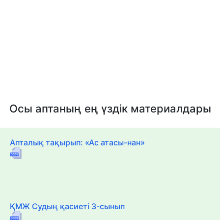
Осы аптаның ең үздік материалдары
Апталық тақырып: «Ас атасы-нан»
ҚМЖ Судың қасиеті 3-сынып