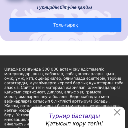
Турнирдің бітуіне қалды
Толығырақ
Ustaz.kz сайтында 300 000 астам оқу әдістемелік
материалдар, ашық сабақтар, сабақ жоспарлары, қмж,
омж, ұмж, ктп, сценарийлер, олимпиада есептерін, тәрбие
сағаттарды, мұғалімдерге керекті барлық құжаттарды таба
аласыз. Сайтта тегін материал жариялап, олимпиадаларға
қатысып сертификат, диплом, алғыс хат, грамота
мадақтамаларды алуға болады. Видеосабақтар мен
вебинарларға қатысып біліктілікті арттыруға болады.
Жалпы, орталығымыздың басты мақсаты: ұстаздарға кез-
келген жерде, кез-келген уақытта білім алуына мүмкіндік
беру. Ұстаздардың барлық өзекті мәселелеріне
Турнир басталды
инновациялық шешім тауып, шығармашылық жұмыспен
Қатысып көру тегін!
айналысуына уақыт сыйлау. «Ұстаздарға сапалы білім бере