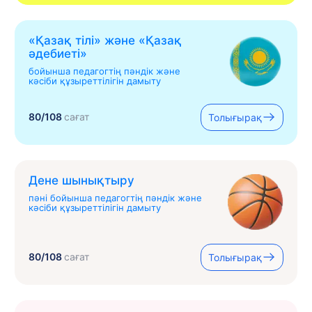
«Қазақ тілі» жəне «Қазақ
əдебиеті»
бойынша педагогтің пәндік және
кәсіби құзыреттілігін дамыту
80/108
сағат
Толығырақ
Дене шынықтыру
пәні бойынша педагогтің пәндік және
кәсіби құзыреттілігін дамыту
80/108
сағат
Толығырақ