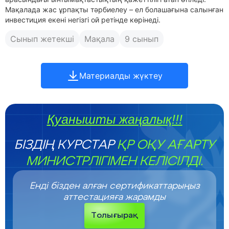
Мақалада жас ұрпақты тәрбиелеу – ел болашағына салынған
инвестиция екені негізгі ой ретінде көрінеді.
Сынып жетекші
Мақала
9 сынып
Материалды жүктеу
Қуанышты жаңалық!!!
БІЗДІҢ КУРСТАР
ҚР ОҚУ АҒАРТУ
МИНИСТРЛІГІМЕН КЕЛІСІЛДІ.
Енді бізден алған сертификаттарыңыз
аттестацияға жарамды
Толығырақ