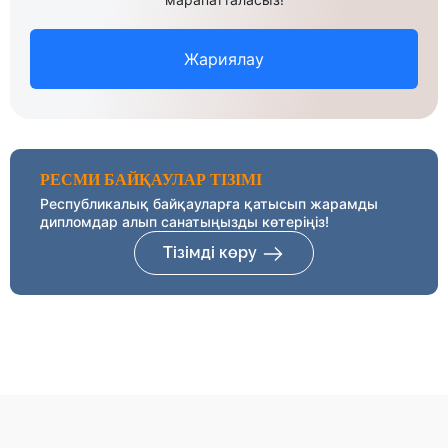
Жариялау
РЕСМИ БАЙҚАУЛАР ТІЗІМІ
Республикалық байқауларға қатысып жарамды
дипломдар алып санатыңызды көтеріңіз!
Тізімді көру