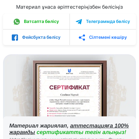
Материал ұнаса әріптестеріңізбен бөлісіңіз
Ватсапта бөлісу
Телеграммда бөлісу
Фейсбукта бөлісу
Сілтемені көшіру
Материал жариялап,
аттестацияға 100%
жарамды
сертификатты тегін алыңыз!