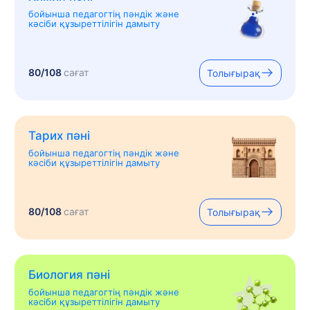
бойынша педагогтің пәндік және
кәсіби құзыреттілігін дамыту
80/108
сағат
Толығырақ
Тарих пәні
бойынша педагогтің пәндік және
кәсіби құзыреттілігін дамыту
80/108
сағат
Толығырақ
Биология пәні
бойынша педагогтің пәндік және
кәсіби құзыреттілігін дамыту