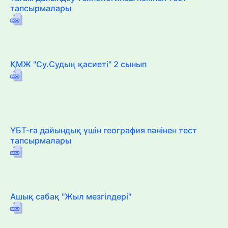
тапсырмалары
ҚМЖ "Су.Судың қасиеті" 2 сынып
ҰБТ-ға дайындық үшін география пәнінен тест
тапсырмалары
Ашық сабақ "Жыл мезгілдері"