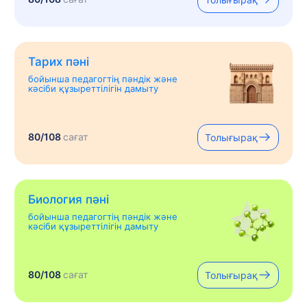
Тарих пәні
бойынша педагогтің пәндік және
кәсіби құзыреттілігін дамыту
80/108
сағат
Толығырақ
Биология пәні
бойынша педагогтің пәндік және
кәсіби құзыреттілігін дамыту
80/108
сағат
Толығырақ