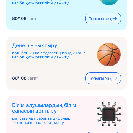
кәсіби құзыреттілігін дамыту
80/108
сағат
Толығырақ
Дене шынықтыру
пәні бойынша педагогтің пәндік және
кәсіби құзыреттілігін дамыту
80/108
сағат
Толығырақ
Білім алушылардың білім
сапасын арттыру
мақсатында сабақта цифрлық
технологияларды қолдану