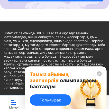
Ustaz.kz сайтында 300 000 астам оқу әдістемелік
материалдар, ашық сабақтар, сабақ жоспарлары, қмж,
омж, ұмж, ктп, сценарийлер, олимпиада есептерін, тәрбие
сағаттарды, мұғалімдерге керекті барлық құжаттарды таба
аласыз. Сайтта тегін материал жариялап, олимпиадаларға
қатысып сертификат, диплом, алғыс хат, грамота
мадақтамаларды алуға болады. Видеосабақтар мен
вебинарларға қатысып біліктілікті арттыруға болады.
Жалпы, орталығымыздың басты мақсаты: ұстаздарға кез-
келген жерде, кез-келген уақытта білім алуына мүмкіндік
беру. Ұстаздардың барлық өзекті мәселелеріне
Тамыз айының
инновациялық шешім тауып, шығармашылық жұмыспен
зияткерлік
олимпиадасы
айналысуына уақыт сыйлау. «Ұстаздарға сапалы білім бере
алсақ, бүкіл Қазақ еліне білім бере аламыз» - деген
басталды
сенімдеміз.
Толығырақ
Сайт Peaksoft веб-студиясында жасалған - Peaksoft.kz
Меню
ЖИ көмекші
Ойындар
Дайын ҚМЖ