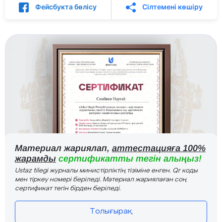
Фейсбукта бөлісу
Сілтемені көшіру
Материал жариялап,
аттестацияға 100%
жарамды
сертификатты тегін алыңыз!
Ustaz tilegi журналы министірліктің тізіміне енген. Qr коды
мен тіркеу номері беріледі. Материал жариялаған соң
сертификат тегін бірден беріледі.
Толығырақ