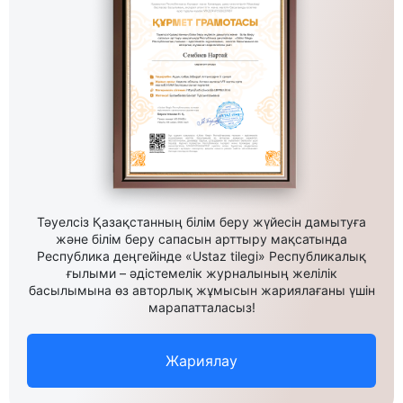
Тәуелсіз Қазақстанның білім беру жүйесін дамытуға
және білім беру сапасын арттыру мақсатында
Республика деңгейінде «Ustaz tilegi» Республикалық
ғылыми – әдістемелік журналының желілік
басылымына өз авторлық жұмысын жариялағаны үшін
марапатталасыз!
Жариялау