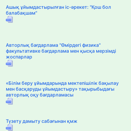
Ашық ұйымдастырылған іс-әрекет: "Қош бол
балабақшам"
Авторлық бағдарлама "Өмірдегі физика"
факультативке бағдарлама мен қысқа мерзімді
жоспарлар
«Білім беру ұйымдарында мектепішілік бақылау
мен басқаруды ұйымдастыру» тақырыбыдағы
авторлық оқу бағдарламасы
Түзету дамыту сабағынан қмж