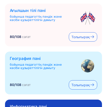
Ағылшын тілі пәні
бойынша педагогтің пәндік және
кәсіби құзыреттілігін дамыту
80/108
сағат
Толығырақ
География пәні
бойынша педагогтің пәндік және
кәсіби құзыреттілігін дамыту
80/108
сағат
Толығырақ
Информатика пәні