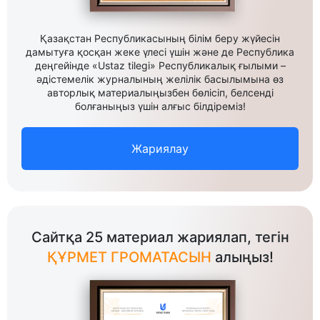
Қазақстан Республикасының білім беру жүйесін
дамытуға қосқан жеке үлесі үшін және де Республика
деңгейінде «Ustaz tilegi» Республикалық ғылыми –
әдістемелік журналының желілік басылымына өз
авторлық материалыңызбен бөлісіп, белсенді
болғаныңыз үшін алғыс білдіреміз!
Жариялау
Сайтқа 25 материал жариялап, тегін
ҚҰРМЕТ ГРОМАТАСЫН
алыңыз!