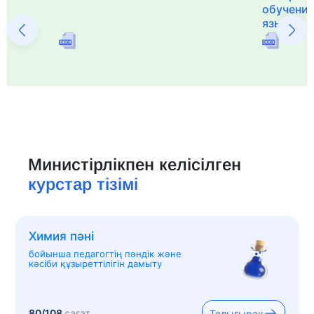
обучения
языка и 
Министірлікпен келісілген
курстар тізімі
Химия пәні
бойынша педагогтің пәндік және
кәсіби құзыреттілігін дамыту
80/108
сағат
Толығырақ