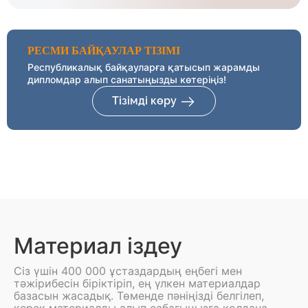
РЕСМИ БАЙҚАУЛАР ТІЗІМІ
Республикалық байқауларға қатысып жарамды
дипломдар алып санатыңызды көтеріңіз!
Тізімді көру
Материал іздеу
Сіз үшін 400 000 ұстаздардың еңбегі мен
тәжірибесін біріктіріп, ең үлкен материалдар
базасын жасадық. Төменде пәніңізді белгілеп,
керек материалды алып сабағыңызға қолдана