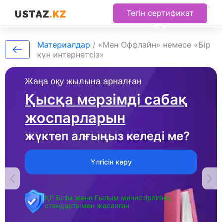
Тегін сертификат
алу
Материалдар
/
«Мен Оффлайн» немесе «Бір
күн интернетсіз»
Жаңа оқу жылына арналған
Қысқа мерзімді сабақ
жоспарларын
жүктеп алғыңыз келеді ме?
Үлгісін көру
ҚР Білім және Ғылым министірлігінің
стандартымен жасалған