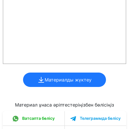
Материалды жүктеу
Материал ұнаса әріптестеріңізбен бөлісіңіз
Ватсапта бөлісу
Телеграммда бөлісу