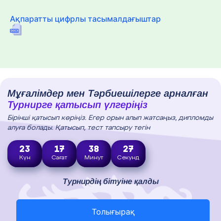
Ақпаратты цифрлы тасымалдағыштар
Мұғалімдер мен Тәрбиешілерге арналған
Турнирге қатысып үлгеріңіз
Бірінші қатысып көріңіз. Егер орын алып жатсаңыз, дипломды
алуға болады. Қатысып, тест тапсыру тегін
23
17
38
26
Күн
Сағат
Минут
Секунд
Турнирдің бітуіне қалды
Толығырақ