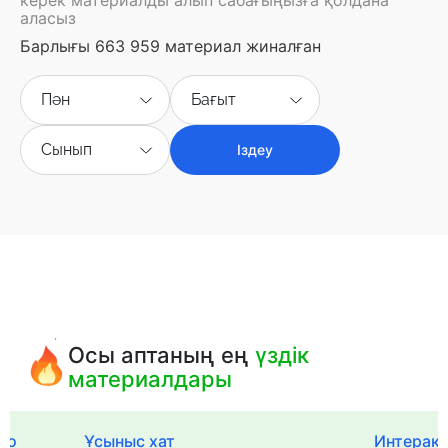
аласыз
Барлығы 663 959 материал жиналған
Пән
Бағыт
Сынып
Іздеу
Осы аптаның ең
үздік
материалдары
го
Ұсыныс хат
Интерак