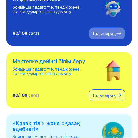
бойынша педагогтің пәндік және
кәсіби құзыреттілігін дамыту
80/108
сағат
Толығырақ
Мектепке дейінгі білім беру
бойынша педагогтің пәндік және
кәсіби құзыреттілігін дамыту
80/108
сағат
Толығырақ
«Қазақ тілі» жəне «Қазақ
əдебиеті»
бойынша педагогтің пәндік және