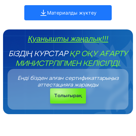
Материалды жүктеу
Қуанышты жаңалық!!!
БІЗДІҢ КУРСТАР
ҚР ОҚУ АҒАРТУ
МИНИСТРЛІГІМЕН КЕЛІСІЛДІ.
Енді бізден алған сертификаттарыңыз
аттестацияға жарамды
Толығырақ