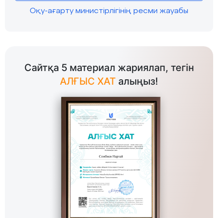
Оқу-ағарту министірлігінің ресми жауабы
Сайтқа 5 материал жариялап, тегін
АЛҒЫС ХАТ
алыңыз!