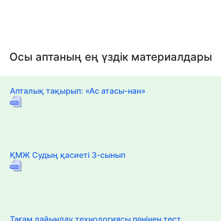
Осы аптаның ең үздік материалдары
Апталық тақырып: «Ас атасы-нан»
ҚМЖ Судың қасиеті 3-сынып
Тағам дайындау технологиясы пәнінен тест