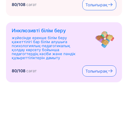
80/108
сағат
Толығырақ
Инклюзивті білім беру
жүйесінде ерекше білім беру
қажеттілігі бар білім алушыға
психологиялық-педагогикалық
қолдау көрсету бойынша
педагогтердің кәсіби және пәндік
құзыреттіліктерін дамыту
80/108
сағат
Толығырақ