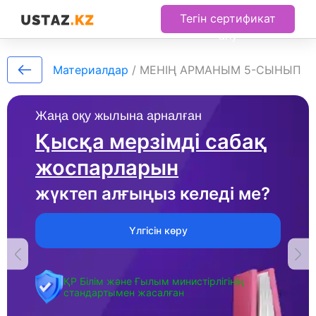
Тегін сертификат
алу
Материалдар
/
МЕНІҢ АРМАНЫМ 5-СЫНЫП
Жаңа оқу жылына арналған
Қысқа мерзімді сабақ
жоспарларын
жүктеп алғыңыз келеді ме?
Үлгісін көру
ҚР Білім және Ғылым министірлігінің
стандартымен жасалған