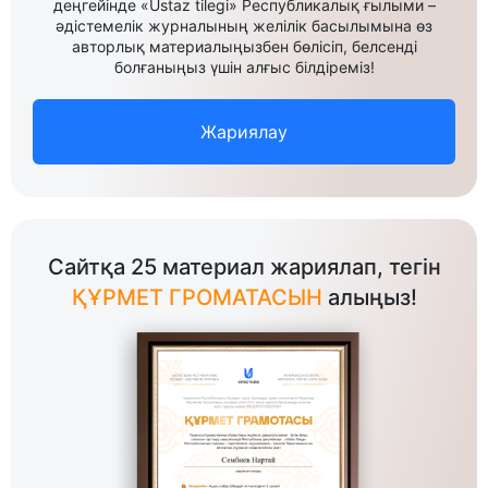
деңгейінде «Ustaz tilegi» Республикалық ғылыми –
әдістемелік журналының желілік басылымына өз
авторлық материалыңызбен бөлісіп, белсенді
болғаныңыз үшін алғыс білдіреміз!
Жариялау
Сайтқа 25 материал жариялап, тегін
ҚҰРМЕТ ГРОМАТАСЫН
алыңыз!