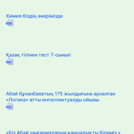
Химия біздің өмірімізде
Қазақ тілінен тест 7-сынып
Абай Құнанбаевтың 175 жылдығына арналған
«Логика» атты интеллектуалды ойыны
«Біз Абай шығармаларын қаншалықты білеміз »