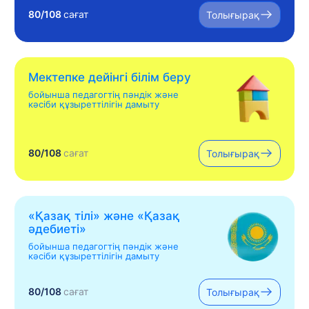
80/108
сағат
Толығырақ
Мектепке дейінгі білім беру
бойынша педагогтің пәндік және
кәсіби құзыреттілігін дамыту
80/108
сағат
Толығырақ
«Қазақ тілі» жəне «Қазақ
əдебиеті»
бойынша педагогтің пәндік және
кәсіби құзыреттілігін дамыту
80/108
сағат
Толығырақ