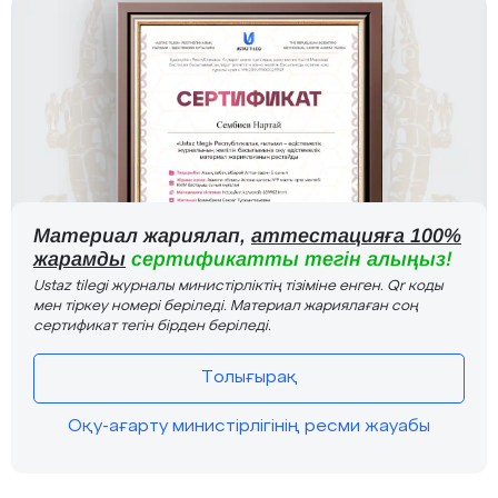
Материал жариялап,
аттестацияға 100%
жарамды
сертификатты тегін алыңыз!
Ustaz tilegi журналы министірліктің тізіміне енген. Qr коды
мен тіркеу номері беріледі. Материал жариялаған соң
сертификат тегін бірден беріледі.
Толығырақ
Оқу-ағарту министірлігінің ресми жауабы