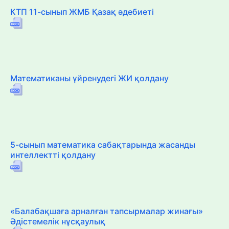
КТП 11-сынып ЖМБ Қазақ әдебиеті
Математиканы үйренудегі ЖИ қолдану
5-сынып математика сабақтарында жасанды
интеллектті қолдану
«Балабақшаға арналған тапсырмалар жинағы»
Әдістемелік нұсқаулық