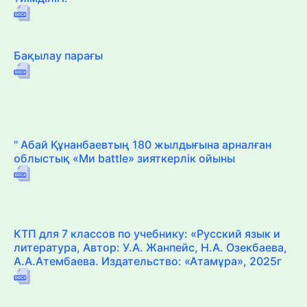
Бақылау парағы
" Абай Құнанбаевтың 180 жылдығына арналған
облыстық «Ми battle» зияткерлік ойыны
КТП для 7 классов по учебнику: «Русский язык и
литература, Автор: У.А. Жанпейс, Н.А. Озекбаева,
А.А.Атембаева. Издательство: «Атамұра», 2025г