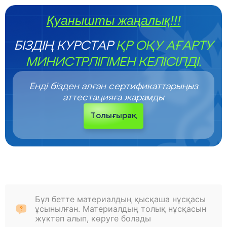
Қуанышты жаңалық!!!
БІЗДІҢ КУРСТАР
ҚР ОҚУ АҒАРТУ
МИНИСТРЛІГІМЕН КЕЛІСІЛДІ.
Енді бізден алған сертификаттарыңыз
аттестацияға жарамды
Толығырақ
Бұл бетте материалдың қысқаша нұсқасы
ұсынылған. Материалдың толық нұсқасын
жүктеп алып, көруге болады