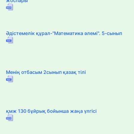
жоспары
Әдістемелік құрал-"Математика әлемі". 5-сынып
Менің отбасым 2сынып қазақ тілі
қмж 130 бұйрық бойынша жаңа үлгісі