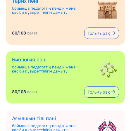
Тарих пәні
бойынша педагогтің пәндік және
кәсіби құзыреттілігін дамыту
80/108
сағат
Толығырақ
Биология пәні
бойынша педагогтің пәндік және
кәсіби құзыреттілігін дамыту
80/108
сағат
Толығырақ
Ағылшын тілі пәні
бойынша педагогтің пәндік және
кәсіби құзыреттілігін дамыту