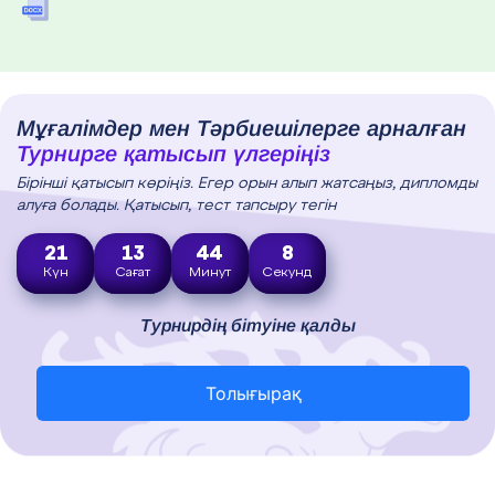
Мұғалімдер мен Тәрбиешілерге арналған
Турнирге қатысып үлгеріңіз
Бірінші қатысып көріңіз. Егер орын алып жатсаңыз, дипломды
алуға болады. Қатысып, тест тапсыру тегін
21
13
44
7
Күн
Сағат
Минут
Секунд
Турнирдің бітуіне қалды
Толығырақ