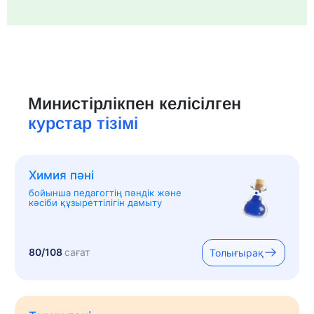
Министірлікпен келісілген
курстар тізімі
Химия пәні
бойынша педагогтің пәндік және
кәсіби құзыреттілігін дамыту
80/108
сағат
Толығырақ