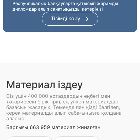
Республикалық байқауларға қатысып жарамды
дипломдар алып санатыңызды көтеріңіз!
Тізімді көру
Материал іздеу
Сіз үшін 400 000 ұстаздардың еңбегі мен
тәжірибесін біріктіріп, ең үлкен материалдар
базасын жасадық. Төменде пәніңізді белгілеп,
керек материалды алып сабағыңызға қолдана
аласыз
Барлығы 663 959 материал жиналған