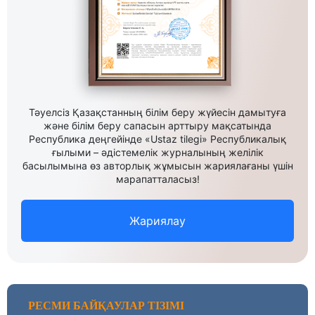
Тәуелсіз Қазақстанның білім беру жүйесін дамытуға
және білім беру сапасын арттыру мақсатында
Республика деңгейінде «Ustaz tilegi» Республикалық
ғылыми – әдістемелік журналының желілік
басылымына өз авторлық жұмысын жариялағаны үшін
марапатталасыз!
Жариялау
РЕСМИ БАЙҚАУЛАР ТІЗІМІ