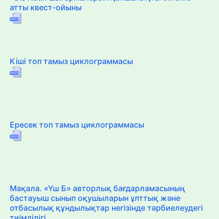
атты квест-ойыны
Кіші топ тамыз циклограммасы
Ересек топ тамыз циклограммасы
Мақала. «Үш Б» авторлық бағдарламасының
бастауыш сынып оқушыларын ұлттық және
отбасылық құндылықтар негізінде тәрбиелеудегі
тиімділігі.