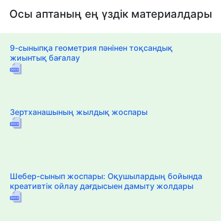
Осы аптаның ең үздік материалдары
9-сыныпқа геометрия пәнінен тоқсандық
жиынтық бағалау
Зертханашының жылдық жоспары
Шебер-сынып жоспары: Оқушылардың бойында
креативтік ойлау дағдысыен дамыту жолдары