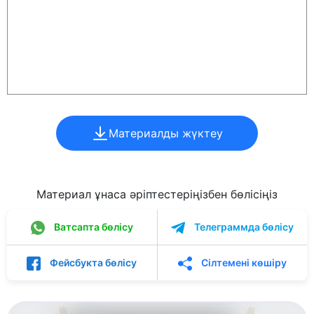
Материалды жүктеу
Материал ұнаса әріптестеріңізбен бөлісіңіз
Ватсапта бөлісу
Телеграммда бөлісу
Фейсбукта бөлісу
Сілтемені көшіру