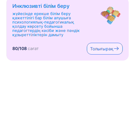
Инклюзивті білім беру
жүйесінде ерекше білім беру
қажеттілігі бар білім алушыға
психологиялық-педагогикалық
қолдау көрсету бойынша
педагогтердің кәсіби және пәндік
құзыреттіліктерін дамыту
80/108
сағат
Толығырақ