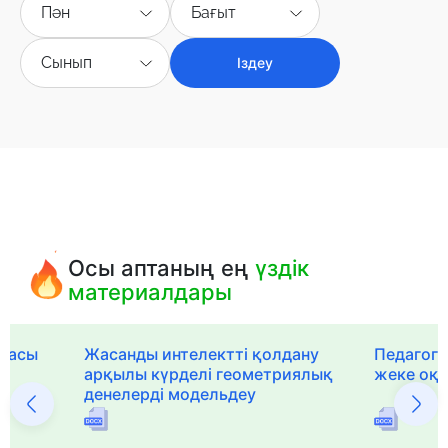
Пән
Бағыт
Сынып
Іздеу
Осы аптаның ең
үздік
материалдары
рмасы
Жасанды интелектті қолдану
Педагог-
арқылы күрделі геометриялық
жеке оқ
денелерді модельдеу