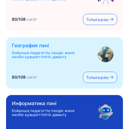
80/108
сағат
Толығырақ
География пәні
бойынша педагогтің пәндік және
кәсіби құзыреттілігін дамыту
80/108
сағат
Толығырақ
Информатика пәні
бойынша педагогтің пәндік және
кәсіби құзыреттілігін дамыту