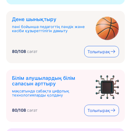
Дене шынықтыру
пәні бойынша педагогтің пәндік және
кәсіби құзыреттілігін дамыту
80/108
сағат
Толығырақ
Білім алушылардың білім
сапасын арттыру
мақсатында сабақта цифрлық
технологияларды қолдану
80/108
сағат
Толығырақ