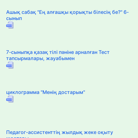
Ашық сабақ "Ең алғашқы қорықты білесің бе?" 6-
сынып
7-сыныпқа қазақ тілі пәніне арналған Тест
тапсырмалары, жауабымен
циклограмма "Менің достарым"
Педагог-ассистенттің жылдық жеке оқыту