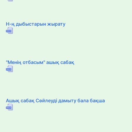
Н-ң дыбыстарын жырату
"Менің отбасым" ашық сабақ
Ашық сабақ Сөйлеуді дамыту бала бақша