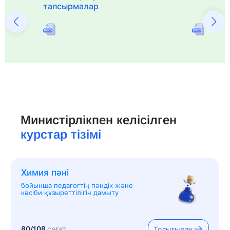
тапсырмалар
Министірлікпен келісілген
курстар тізімі
Химия пәні
бойынша педагогтің пәндік және
кәсіби құзыреттілігін дамыту
80/108
сағат
Толығырақ