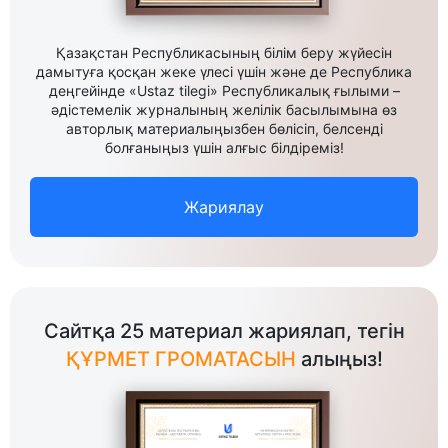
Қазақстан Республикасының білім беру жүйесін
дамытуға қосқан жеке үлесі үшін және де Республика
деңгейінде «Ustaz tilegi» Республикалық ғылыми –
әдістемелік журналының желілік басылымына өз
авторлық материалыңызбен бөлісіп, белсенді
болғаныңыз үшін алғыс білдіреміз!
Жариялау
Сайтқа 25 материал жариялап, тегін
ҚҰРМЕТ ГРОМАТАСЫН
алыңыз!