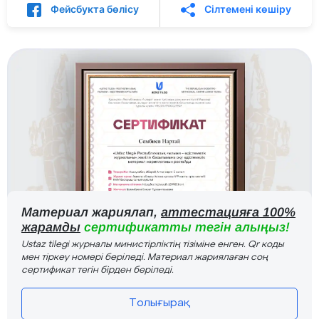
Фейсбукта бөлісу
Сілтемені көшіру
Материал жариялап,
аттестацияға 100%
жарамды
сертификатты тегін алыңыз!
Ustaz tilegi журналы министірліктің тізіміне енген. Qr коды
мен тіркеу номері беріледі. Материал жариялаған соң
сертификат тегін бірден беріледі.
Толығырақ