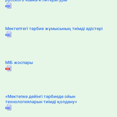
Мектептегі тәрбие жұмысының тиімді әдістері
МІБ жоспары
«Мектепке дейінгі тәрбиеде ойын
технологияларын тиімді қолдану»