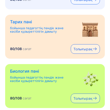
Тарих пәні
бойынша педагогтің пәндік және
кәсіби құзыреттілігін дамыту
80/108
сағат
Толығырақ
Биология пәні
бойынша педагогтің пәндік және
кәсіби құзыреттілігін дамыту
80/108
сағат
Толығырақ