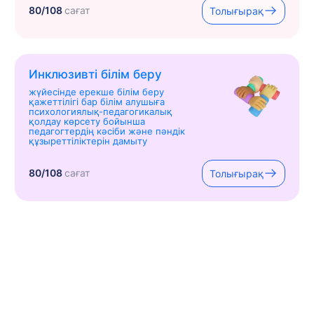
80/108
сағат
Толығырақ
Инклюзивті білім беру
жүйесінде ерекше білім беру
қажеттілігі бар білім алушыға
психологиялық-педагогикалық
қолдау көрсету бойынша
педагогтердің кәсіби және пәндік
құзыреттіліктерін дамыту
80/108
сағат
Толығырақ