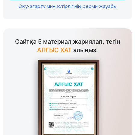
Оқу-ағарту министірлігінің ресми жауабы
Сайтқа 5 материал жариялап, тегін
АЛҒЫС ХАТ
алыңыз!