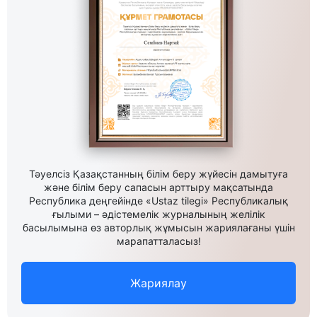
Тәуелсіз Қазақстанның білім беру жүйесін дамытуға
және білім беру сапасын арттыру мақсатында
Республика деңгейінде «Ustaz tilegi» Республикалық
ғылыми – әдістемелік журналының желілік
басылымына өз авторлық жұмысын жариялағаны үшін
марапатталасыз!
Жариялау