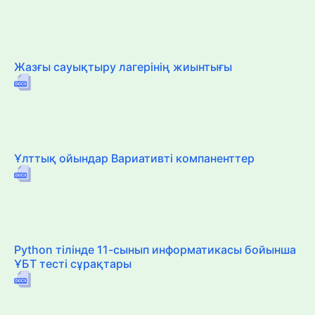
Жазғы сауықтыру лагерінің жиынтығы
Ұлттық ойындар Вариативті компаненттер
Python тілінде 11-сынып информатикасы бойынша
ҰБТ тесті сұрақтары