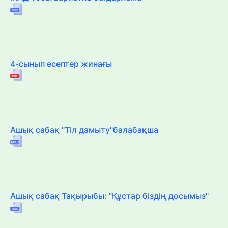
4-сынып есептер жинағы
Ашық сабақ "Тіл дамыту"балабақша
Ашық сабақ Тақырыбы: "Құстар біздің досымыз"