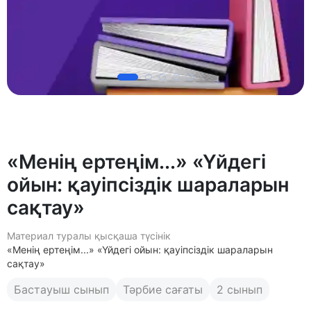
«Менің ертеңім...» «Үйдегі
ойын: қауіпсіздік шараларын
сақтау»
Материал туралы қысқаша түсінік
«Менің ертеңім...» «Үйдегі ойын: қауіпсіздік шараларын
сақтау»
Бастауыш сынып
Тәрбие сағаты
2 сынып