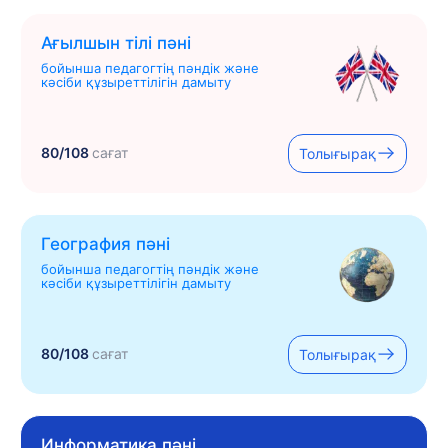
Ағылшын тілі пәні
бойынша педагогтің пәндік және
кәсіби құзыреттілігін дамыту
80/108
сағат
Толығырақ
География пәні
бойынша педагогтің пәндік және
кәсіби құзыреттілігін дамыту
80/108
сағат
Толығырақ
Информатика пәні