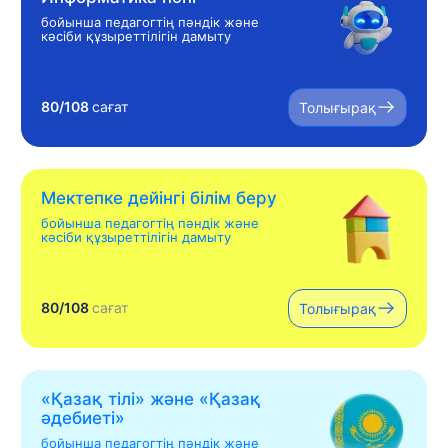
бойынша педагогтің пәндік және
кәсіби құзыреттілігін дамыту
80/108
сағат
Толығырақ
Мектепке дейінгі білім беру
бойынша педагогтің пәндік және
кәсіби құзыреттілігін дамыту
80/108
сағат
Толығырақ
«Қазақ тілі» жəне «Қазақ
əдебиеті»
бойынша педагогтің пәндік және