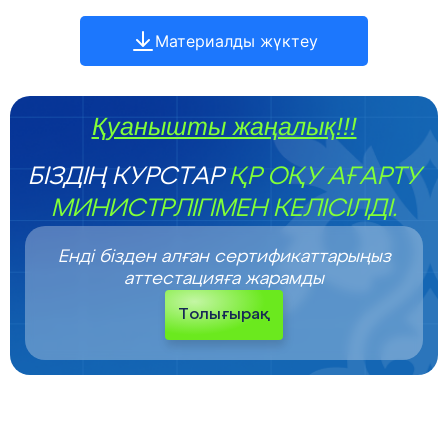
Материалды жүктеу
Қуанышты жаңалық!!!
БІЗДІҢ КУРСТАР
ҚР ОҚУ АҒАРТУ
МИНИСТРЛІГІМЕН КЕЛІСІЛДІ.
Енді бізден алған сертификаттарыңыз
аттестацияға жарамды
Толығырақ