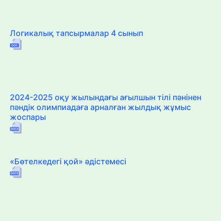
Логикалық тапсырмалар 4 сынып
2024-2025 оқу жылындағы ағылшын тілі пәнінен
пәндік олимпиадаға арналған жылдық жұмыс
жоспары
«Бөтелкедегі қой» әдістемесі