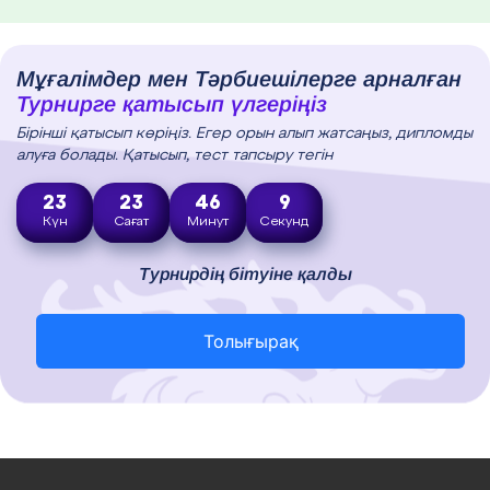
Мұғалімдер мен Тәрбиешілерге арналған
Турнирге қатысып үлгеріңіз
Бірінші қатысып көріңіз. Егер орын алып жатсаңыз, дипломды
алуға болады. Қатысып, тест тапсыру тегін
23
23
46
8
Күн
Сағат
Минут
Секунд
Турнирдің бітуіне қалды
Толығырақ