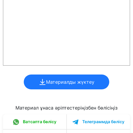
Материалды жүктеу
Материал ұнаса әріптестеріңізбен бөлісіңіз
Ватсапта бөлісу
Телеграммда бөлісу