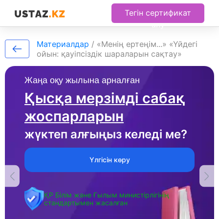
Тегін сертификат
алу
Материалдар
/
«Менің ертеңім...» «Үйдегі
ойын: қауіпсіздік шараларын сақтау»
Жаңа оқу жылына арналған
Қысқа мерзімді сабақ
жоспарларын
жүктеп алғыңыз келеді ме?
Үлгісін көру
ҚР Білім және Ғылым министірлігінің
стандартымен жасалған