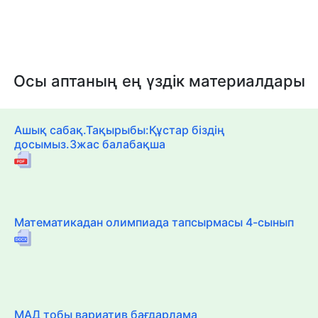
Осы аптаның ең үздік материалдары
Ашық сабақ.Тақырыбы:Құстар біздің
досымыз.3жас балабақша
Математикадан олимпиада тапсырмасы 4-сынып
МАД тобы вариатив бағдарлама