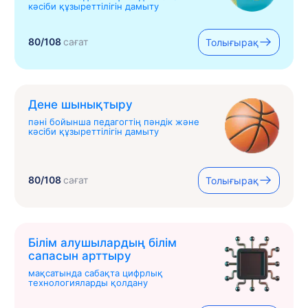
кәсіби құзыреттілігін дамыту
80/108
сағат
Толығырақ
Дене шынықтыру
пәні бойынша педагогтің пәндік және
кәсіби құзыреттілігін дамыту
80/108
сағат
Толығырақ
Білім алушылардың білім
сапасын арттыру
мақсатында сабақта цифрлық
технологияларды қолдану