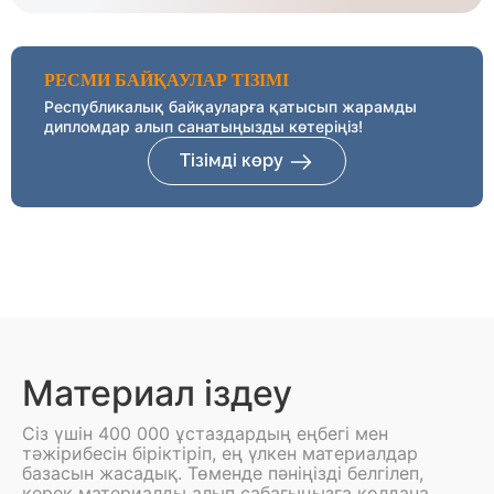
РЕСМИ БАЙҚАУЛАР ТІЗІМІ
Республикалық байқауларға қатысып жарамды
дипломдар алып санатыңызды көтеріңіз!
Тізімді көру
Материал іздеу
Сіз үшін 400 000 ұстаздардың еңбегі мен
тәжірибесін біріктіріп, ең үлкен материалдар
базасын жасадық. Төменде пәніңізді белгілеп,
керек материалды алып сабағыңызға қолдана