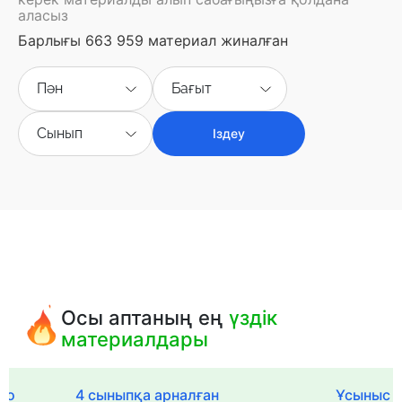
аласыз
Барлығы 663 959 материал жиналған
Пән
Бағыт
Сынып
Іздеу
Осы аптаның ең
үздік
материалдары
го
4 сыныпқа арналған
Ұсыныс х