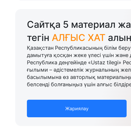
Сайтқа 5 материал жа
тегін
АЛҒЫС ХАТ
алың
Қазақстан Республикасының білім беру
дамытуға қосқан жеке үлесі үшін және 
Республика деңгейінде «Ustaz tilegi» Р
ғылыми – әдістемелік журналының желі
басылымына өз авторлық материалыңыз
белсенді болғаныңыз үшін алғыс білдіре
Жариялау