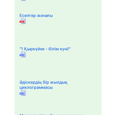
Есептер жинағы
"1 Қыркүйек - білім күні!"
Әдіскердің бір жылдық
циклограммасы