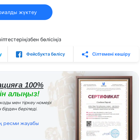
риалды жүктеу
птестеріңізбен бөлісіңіз
у
Фейсбукта бөлісу
Сілтемені көшіру
цияға 100%
н алыңыз!
r коды мен тіркеу номері
 бірден беріледі.
ің ресми жауабы