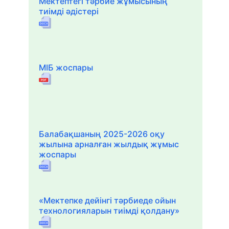
Мектептегі тәрбие жұмысының
тиімді әдістері
МІБ жоспары
Балабақшаның 2025-2026 оқу
жылына арналған жылдық жұмыс
жоспары
«Мектепке дейінгі тәрбиеде ойын
технологияларын тиімді қолдану»