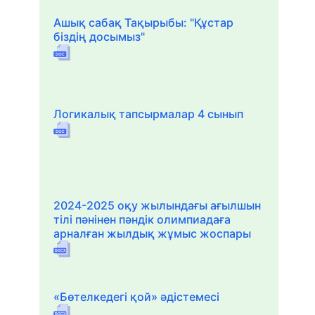
Ашық сабақ Тақырыбы: "Құстар
біздің досымыз"
Логикалық тапсырмалар 4 сынып
2024-2025 оқу жылындағы ағылшын
тілі пәнінен пәндік олимпиадаға
арналған жылдық жұмыс жоспары
«Бөтелкедегі қой» әдістемесі