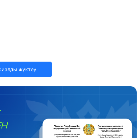
риалды жүктеу
ЕН