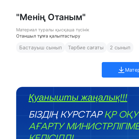
"Менің Отаным"
Материал туралы қысқаша түсінік
Отаншыл тұлға қалыптастыру
Бастауыш сынып
Тәрбие сағаты
2 сынып
Мате
Қуанышты жаңалық!!!
БІЗДІҢ КУРСТАР
ҚР ОҚУ
АҒАРТУ МИНИСТРЛІГІМ
КЕЛІСІЛДІ.