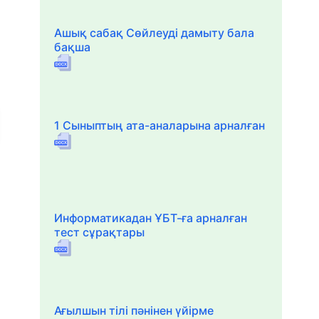
Ашық сабақ Сөйлеуді дамыту бала
бақша
1 Сыныптың ата-аналарына арналған
Информатикадан ҰБТ-ға арналған
тест сұрақтары
Ағылшын тілі пәнінен үйірме