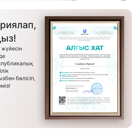
риялап,
ыз!
 жүйесін
де
еспубликалық
лік
бен бөлісіп,
міз!