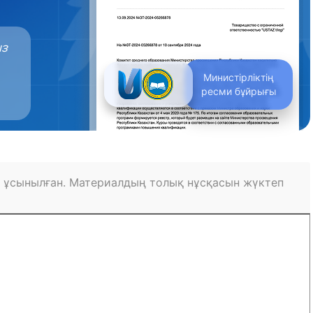
ыз
Министірліктің
ресми бұйрығы
 ұсынылған. Материалдың толық нұсқасын жүктеп