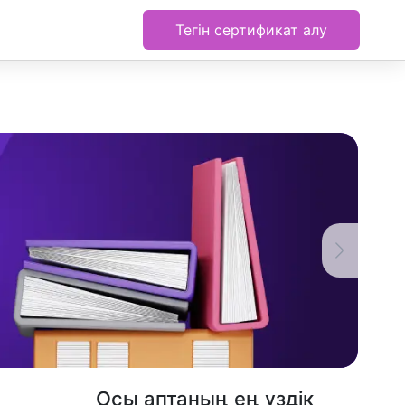
Тегін сертификат алу
Осы аптаның ең үздік