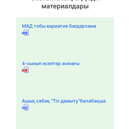
материалдары
МАД тобы вариатив бағдарлама
4-сынып есептер жинағы
Ашық сабақ "Тіл дамыту"балабақша