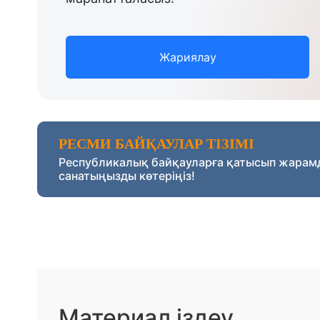
Жариялау
РЕСМИ БАЙҚАУЛАР ТІЗІМІ
Республикалық байқауларға қатысып жарам
санатыңызды көтеріңіз!
Материал іздеу