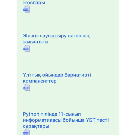
жоспары
Жазғы сауықтыру лагерінің
жиынтығы
Ұлттық ойындар Вариативті
компаненттер
Python тілінде 11-сынып
информатикасы бойынша ҰБТ тесті
сұрақтары