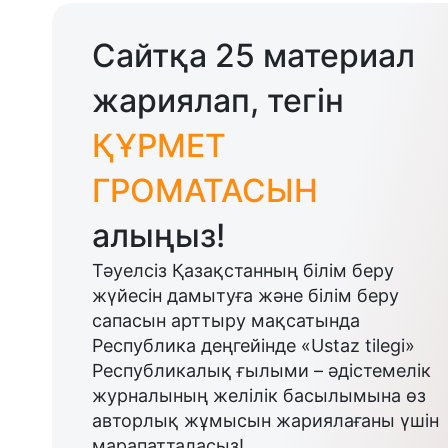
Сайтқа 25 материал
жариялап, тегін
ҚҰРМЕТ
ГРОМАТАСЫН
алыңыз!
Тәуелсіз Қазақстанның білім беру
жүйесін дамытуға және білім беру
сапасын арттыру мақсатында
Республика деңгейінде «Ustaz tilegi»
Республикалық ғылыми – әдістемелік
журналының желілік басылымына өз
авторлық жұмысын жариялағаны үшін
марапатталасыз!