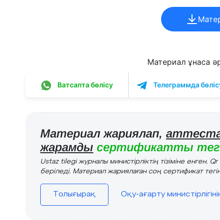
Мате
Материал ұнаса әрі
Ватсапта бөлісу
Телеграммда бөліс
Материал жариялап,
аттеста
жарамды
сертификатты тегі
Ustaz tilegi журналы министірліктің тізіміне енген. Q
беріледі. Материал жариялаған соң сертификат тегін
Толығырақ
Оқу-ағарту министірлігін