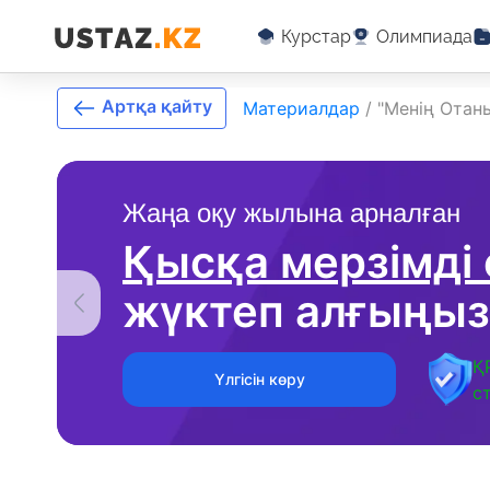
Курстар
Олимпиада
Артқа қайту
Материалдар
/
"Менің Отан
Жаңа оқу жылына арналған
Қысқа мерзімді
жүктеп алғыңыз
Қ
Үлгісін көру
с