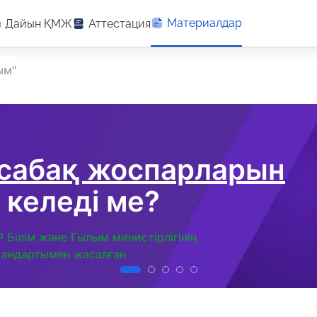
Материалдар
Дайын ҚМЖ
Аттестация
ым"
 сабақ жоспарларын
 келеді ме?
Р Білім және Ғылым министірлігінің
тандартымен жасалған