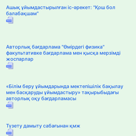
Ашық ұйымдастырылған іс-әрекет: "Қош бол
балабақшам"
Авторлық бағдарлама "Өмірдегі физика"
факультативке бағдарлама мен қысқа мерзімді
жоспарлар
«Білім беру ұйымдарында мектепішілік бақылау
мен басқаруды ұйымдастыру» тақырыбыдағы
авторлық оқу бағдарламасы
Түзету дамыту сабағынан қмж