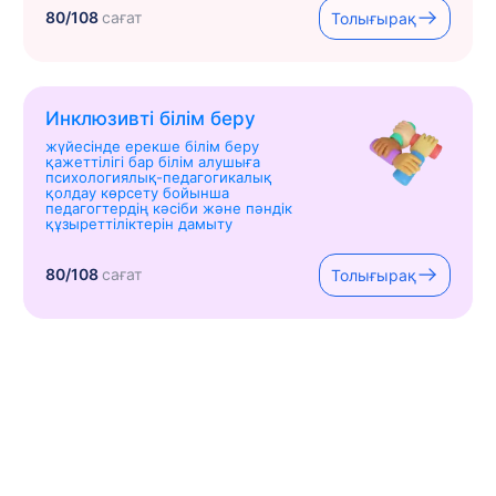
80/108
сағат
Толығырақ
Инклюзивті білім беру
жүйесінде ерекше білім беру
қажеттілігі бар білім алушыға
психологиялық-педагогикалық
қолдау көрсету бойынша
педагогтердің кәсіби және пәндік
құзыреттіліктерін дамыту
80/108
сағат
Толығырақ