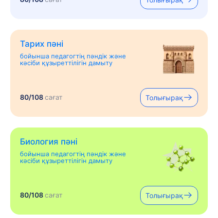
Тарих пәні
бойынша педагогтің пәндік және
кәсіби құзыреттілігін дамыту
80/108
сағат
Толығырақ
Биология пәні
бойынша педагогтің пәндік және
кәсіби құзыреттілігін дамыту
80/108
сағат
Толығырақ