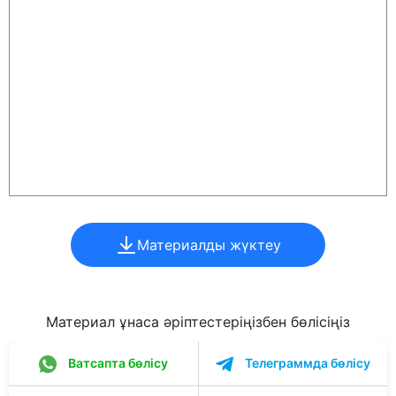
Материалды жүктеу
Материал ұнаса әріптестеріңізбен бөлісіңіз
Ватсапта бөлісу
Телеграммда бөлісу