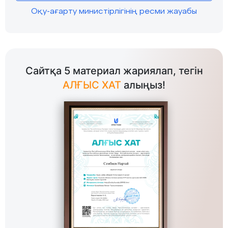
Оқу-ағарту министірлігінің ресми жауабы
Сайтқа 5 материал жариялап, тегін
АЛҒЫС ХАТ
алыңыз!