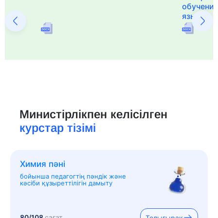
обучения
языка и 
Министірлікпен келісілген
курстар тізімі
Химия пәні
бойынша педагогтің пәндік және
кәсіби құзыреттілігін дамыту
80/108
сағат
Толығырақ