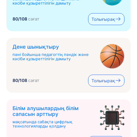
кәсіби құзыреттілігін дамыту
80/108
сағат
Толығырақ
Дене шынықтыру
пәні бойынша педагогтің пәндік және
кәсіби құзыреттілігін дамыту
80/108
сағат
Толығырақ
Білім алушылардың білім
сапасын арттыру
мақсатында сабақта цифрлық
технологияларды қолдану