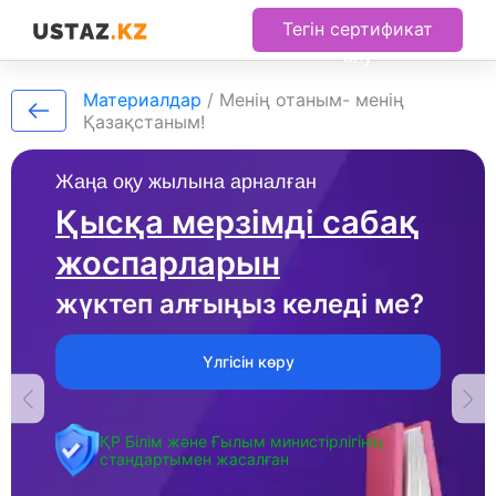
Тегін сертификат
алу
Материалдар
/
Менің отаным- менің
Қазақстаным!
Жаңа оқу жылына арналған
Қысқа мерзімді сабақ
жоспарларын
жүктеп алғыңыз келеді ме?
Үлгісін көру
ҚР Білім және Ғылым министірлігінің
стандартымен жасалған