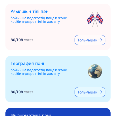
Ағылшын тілі пәні
бойынша педагогтің пәндік және
кәсіби құзыреттілігін дамыту
80/108
сағат
Толығырақ
География пәні
бойынша педагогтің пәндік және
кәсіби құзыреттілігін дамыту
80/108
сағат
Толығырақ
Информатика пәні