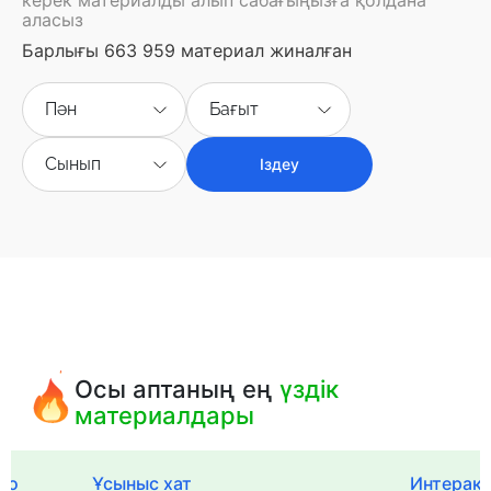
аласыз
Барлығы 663 959 материал жиналған
Пән
Бағыт
Сынып
Іздеу
Осы аптаның ең
үздік
материалдары
го
Ұсыныс хат
Интерак