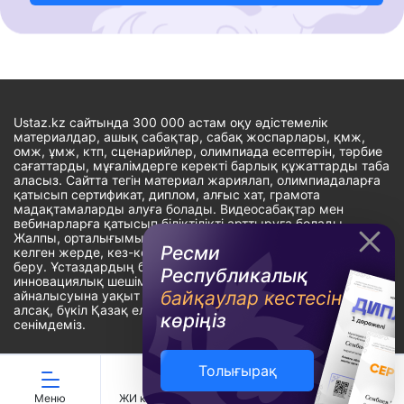
Ustaz.kz сайтында 300 000 астам оқу әдістемелік
материалдар, ашық сабақтар, сабақ жоспарлары, қмж,
омж, ұмж, ктп, сценарийлер, олимпиада есептерін, тәрбие
сағаттарды, мұғалімдерге керекті барлық құжаттарды таба
аласыз. Сайтта тегін материал жариялап, олимпиадаларға
қатысып сертификат, диплом, алғыс хат, грамота
мадақтамаларды алуға болады. Видеосабақтар мен
вебинарларға қатысып біліктілікті арттыруға болады.
Жалпы, орталығымыздың басты мақсаты: ұстаздарға кез-
Ресми
келген жерде, кез-келген уақытта білім алуына мүмкіндік
беру. Ұстаздардың барлық өзекті мәселелеріне
Республикалық
инновациялық шешім тауып, шығармашылық жұмыспен
байқаулар кестесін
айналысуына уақыт сыйлау. «Ұстаздарға сапалы білім бере
алсақ, бүкіл Қазақ еліне білім бере аламыз» - деген
көріңіз
сенімдеміз.
Толығырақ
Сайт Peaksoft веб-студиясында жасалған - Peaksoft.kz
Меню
ЖИ көмекші
Ойындар
Дайын ҚМЖ