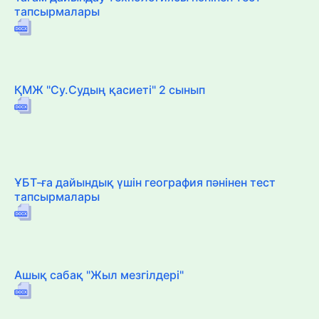
тапсырмалары
ҚМЖ "Су.Судың қасиеті" 2 сынып
ҰБТ-ға дайындық үшін география пәнінен тест
тапсырмалары
Ашық сабақ "Жыл мезгілдері"