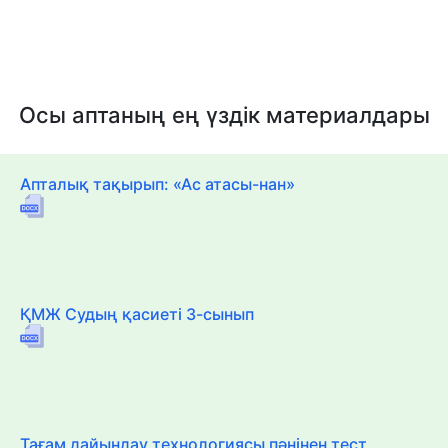
Осы аптаның ең үздік материалдары
Апталық тақырып: «Ас атасы-нан»
ҚМЖ Судың қасиеті 3-сынып
Тағам дайындау технологиясы пәнінен тест