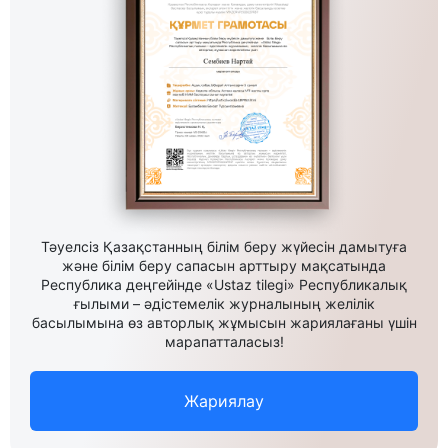
Тәуелсіз Қазақстанның білім беру жүйесін дамытуға
және білім беру сапасын арттыру мақсатында
Республика деңгейінде «Ustaz tilegi» Республикалық
ғылыми – әдістемелік журналының желілік
басылымына өз авторлық жұмысын жариялағаны үшін
марапатталасыз!
Жариялау