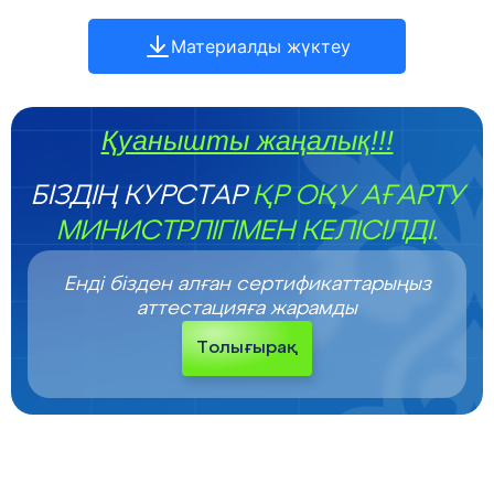
Материалды жүктеу
Қуанышты жаңалық!!!
БІЗДІҢ КУРСТАР
ҚР ОҚУ АҒАРТУ
МИНИСТРЛІГІМЕН КЕЛІСІЛДІ.
Енді бізден алған сертификаттарыңыз
аттестацияға жарамды
Толығырақ