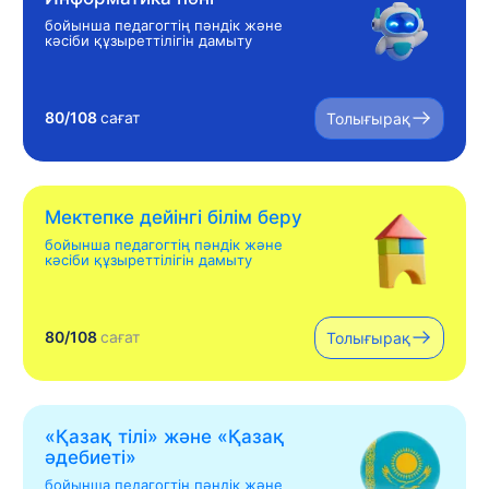
бойынша педагогтің пәндік және
кәсіби құзыреттілігін дамыту
80/108
сағат
Толығырақ
Мектепке дейінгі білім беру
бойынша педагогтің пәндік және
кәсіби құзыреттілігін дамыту
80/108
сағат
Толығырақ
«Қазақ тілі» жəне «Қазақ
əдебиеті»
бойынша педагогтің пәндік және