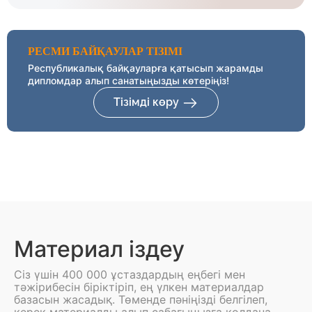
РЕСМИ БАЙҚАУЛАР ТІЗІМІ
Республикалық байқауларға қатысып жарамды
дипломдар алып санатыңызды көтеріңіз!
Тізімді көру
Материал іздеу
Сіз үшін 400 000 ұстаздардың еңбегі мен
тәжірибесін біріктіріп, ең үлкен материалдар
базасын жасадық. Төменде пәніңізді белгілеп,
керек материалды алып сабағыңызға қолдана