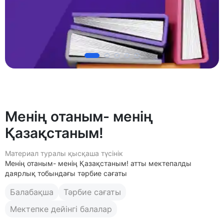
Менің отаным- менің
Қазақстаным!
Материал туралы қысқаша түсінік
Менің отаным- менің Қазақстаным! атты мектепалды
даярлық тобындағы тәрбие сағаты
Балабақша
Тәрбие сағаты
Мектепке дейінгі балалар