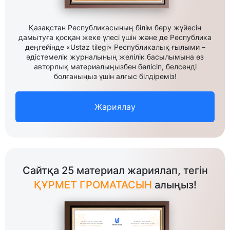
Қазақстан Республикасының білім беру жүйесін
дамытуға қосқан жеке үлесі үшін және де Республика
деңгейінде «Ustaz tilegi» Республикалық ғылыми –
әдістемелік журналының желілік басылымына өз
авторлық материалыңызбен бөлісіп, белсенді
болғаныңыз үшін алғыс білдіреміз!
Жариялау
Сайтқа 25 материал жариялап, тегін
ҚҰРМЕТ ГРОМАТАСЫН
алыңыз!