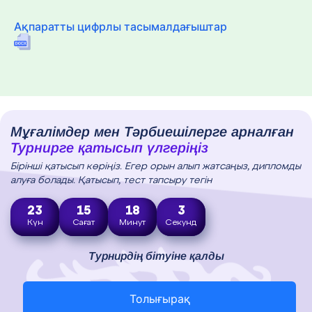
Ақпаратты цифрлы тасымалдағыштар
Мұғалімдер мен Тәрбиешілерге арналған
Турнирге қатысып үлгеріңіз
Бірінші қатысып көріңіз. Егер орын алып жатсаңыз, дипломды
алуға болады. Қатысып, тест тапсыру тегін
23
15
18
2
Күн
Сағат
Минут
Секунд
Турнирдің бітуіне қалды
Толығырақ