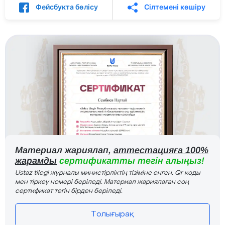
Фейсбукта бөлісу
Сілтемені көшіру
Материал жариялап,
аттестацияға 100%
жарамды
сертификатты тегін алыңыз!
Ustaz tilegi журналы министірліктің тізіміне енген. Qr коды
мен тіркеу номері беріледі. Материал жариялаған соң
сертификат тегін бірден беріледі.
Толығырақ