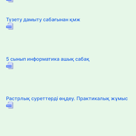
Түзету дамыту сабағынан қмж
5 сынып информатика ашық сабақ
Растрлық суреттерді өңдеу. Практикалық жұмыс