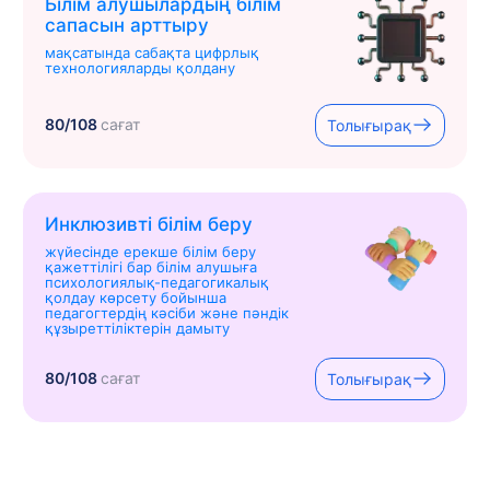
Білім алушылардың білім
сапасын арттыру
мақсатында сабақта цифрлық
технологияларды қолдану
80/108
сағат
Толығырақ
Инклюзивті білім беру
жүйесінде ерекше білім беру
қажеттілігі бар білім алушыға
психологиялық-педагогикалық
қолдау көрсету бойынша
педагогтердің кәсіби және пәндік
құзыреттіліктерін дамыту
80/108
сағат
Толығырақ