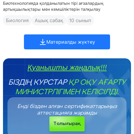
Биотехнологияда қолданылатын тірі ағзалардың
артықшылықтары мен кемшіліктерін талқылау
Биология
Ашық сабақ
10 сынып
Материалды жүктеу
Қуанышты жаңалық!!!
БІЗДІҢ КУРСТАР
ҚР ОҚУ АҒАРТУ
МИНИСТРЛІГІМЕН КЕЛІСІЛДІ.
Енді бізден алған сертификаттарыңыз
аттестацияға жарамды
Толығырақ