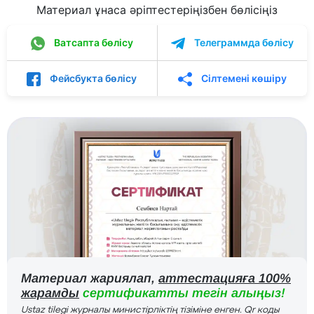
Материал ұнаса әріптестеріңізбен бөлісіңіз
Ватсапта бөлісу
Телеграммда бөлісу
Фейсбукта бөлісу
Сілтемені көшіру
Материал жариялап,
аттестацияға 100%
жарамды
сертификатты тегін алыңыз!
Ustaz tilegi журналы министірліктің тізіміне енген. Qr коды