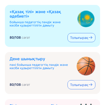
«Қазақ тілі» жəне «Қазақ
əдебиеті»
бойынша педагогтің пәндік және
кәсіби құзыреттілігін дамыту
80/108
сағат
Толығырақ
Дене шынықтыру
пәні бойынша педагогтің пәндік және
кәсіби құзыреттілігін дамыту
80/108
сағат
Толығырақ