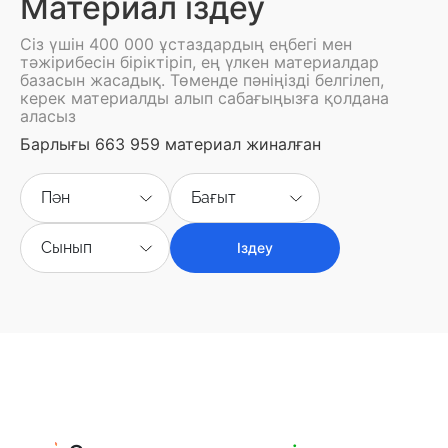
Материал іздеу
Сіз үшін 400 000 ұстаздардың еңбегі мен
тәжірибесін біріктіріп, ең үлкен материалдар
базасын жасадық. Төменде пәніңізді белгілеп,
керек материалды алып сабағыңызға қолдана
аласыз
Барлығы 663 959 материал жиналған
Пән
Бағыт
Сынып
Іздеу