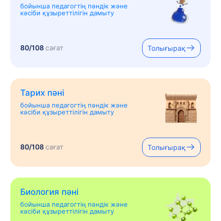
бойынша педагогтің пәндік және
кәсіби құзыреттілігін дамыту
80/108
сағат
Толығырақ
Тарих пәні
бойынша педагогтің пәндік және
кәсіби құзыреттілігін дамыту
80/108
сағат
Толығырақ
Биология пәні
бойынша педагогтің пәндік және
кәсіби құзыреттілігін дамыту