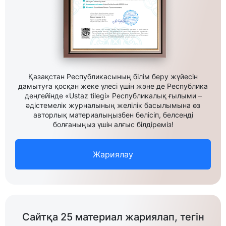
Қазақстан Республикасының білім беру жүйесін
дамытуға қосқан жеке үлесі үшін және де Республика
деңгейінде «Ustaz tilegi» Республикалық ғылыми –
әдістемелік журналының желілік басылымына өз
авторлық материалыңызбен бөлісіп, белсенді
болғаныңыз үшін алғыс білдіреміз!
Жариялау
Сайтқа 25 материал жариялап, тегін