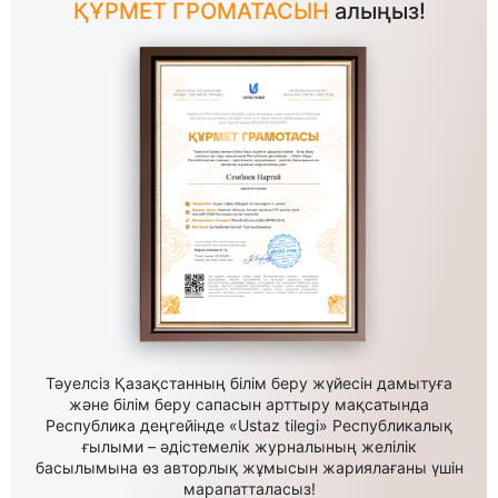
ҚҰРМЕТ ГРОМАТАСЫН
алыңыз!
Тәуелсіз Қазақстанның білім беру жүйесін дамытуға
және білім беру сапасын арттыру мақсатында
Республика деңгейінде «Ustaz tilegi» Республикалық
ғылыми – әдістемелік журналының желілік
басылымына өз авторлық жұмысын жариялағаны үшін
марапатталасыз!