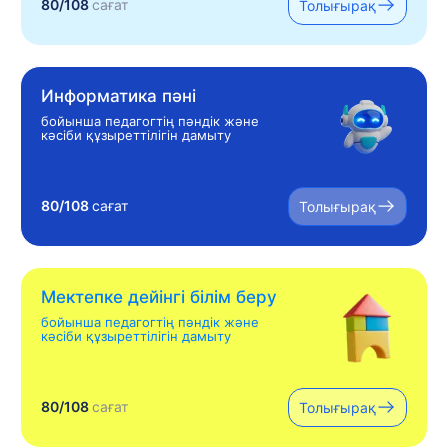
80/108
сағат
Толығырақ
Информатика пәні
бойынша педагогтің пәндік және
кәсіби құзыреттілігін дамыту
80/108
сағат
Толығырақ
Мектепке дейінгі білім беру
бойынша педагогтің пәндік және
кәсіби құзыреттілігін дамыту
80/108
сағат
Толығырақ