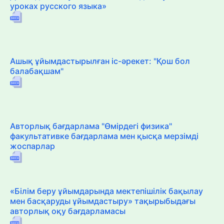
уроках русского языка»
Ашық ұйымдастырылған іс-әрекет: "Қош бол
балабақшам"
Авторлық бағдарлама "Өмірдегі физика"
факультативке бағдарлама мен қысқа мерзімді
жоспарлар
«Білім беру ұйымдарында мектепішілік бақылау
мен басқаруды ұйымдастыру» тақырыбыдағы
авторлық оқу бағдарламасы