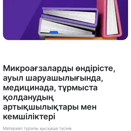
Микроағзаларды өндірісте,
ауыл шаруашылығында,
медицинада, тұрмыста
қолданудың
артықшылықтары мен
кемшіліктері
Материал туралы қысқаша түсінік