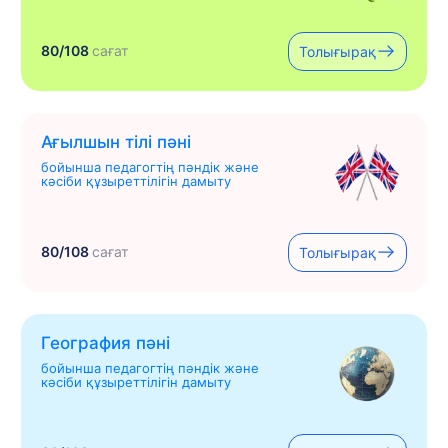
80/108
сағат
Толығырақ
Ағылшын тілі пәні
бойынша педагогтің пәндік және
кәсіби құзыреттілігін дамыту
80/108
сағат
Толығырақ
География пәні
бойынша педагогтің пәндік және
кәсіби құзыреттілігін дамыту