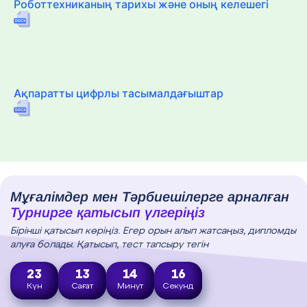
Роботтехниканың тарихы және оның келешегі
Ақпаратты цифрлы тасымалдағыштар
Мұғалімдер мен Тәрбиешілерге арналған
Турнирге қатысып үлгеріңіз
Бірінші қатысып көріңіз. Егер орын алып жатсаңыз, дипломды
алуға болады. Қатысып, тест тапсыру тегін
23
13
14
15
Күн
Сағат
Минут
Секунд