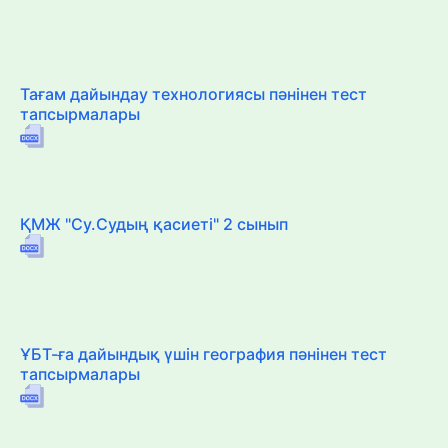
Тағам дайындау технологиясы пәнінен тест
тапсырмалары
ҚМЖ "Су.Судың қасиеті" 2 сынып
ҰБТ-ға дайындық үшін география пәнінен тест
тапсырмалары