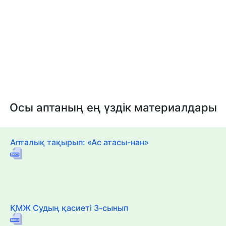
Осы аптаның ең үздік материалдары
Апталық тақырып: «Ас атасы-нан»
ҚМЖ Судың қасиеті 3-сынып