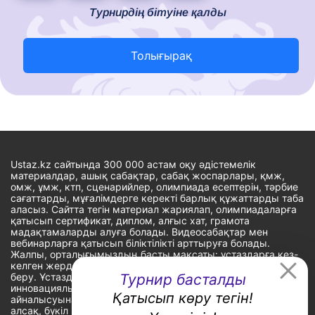
Турнирдің бітуіне қалды
Толығырақ
Ustaz.kz сайтында 300 000 астам оқу әдістемелік
материалдар, ашық сабақтар, сабақ жоспарлары, қмж,
омж, ұмж, ктп, сценарийлер, олимпиада есептерін, тәрбие
сағаттарды, мұғалімдерге керекті барлық құжаттарды таба
аласыз. Сайтта тегін материал жариялап, олимпиадаларға
қатысып сертификат, диплом, алғыс хат, грамота
мадақтамаларды алуға болады. Видеосабақтар мен
вебинарларға қатысып біліктілікті арттыруға болады.
Жалпы, орталығымыздың басты мақсаты: ұстаздарға кез-
келген жерде, кез-келген уақытта білім алуына мүмкіндік
беру. Ұстаздардың барлық өзекті мәселелеріне
Турнир басталды
инновациялық шешім тауып, шығармашылық жұмыспен
Қатысып көру тегін!
айналысуына уақыт сыйлау. «Ұстаздарға сапалы білім бере
алсақ, бүкіл Қазақ еліне білім бере аламыз» - деген