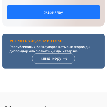
Жариялау
РЕСМИ БАЙҚАУЛАР ТІЗІМІ
Республикалық байқауларға қатысып жарамды
дипломдар алып санатыңызды көтеріңіз!
Тізімді көру