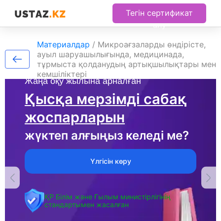
Тегін сертификат
алу
Материалдар
/
Микроағзаларды өндірісте,
ауыл шаруашылығында, медицинада,
тұрмыста қолданудың артықшылықтары мен
кемшіліктері
Жаңа оқу жылына арналған
Қысқа мерзімді сабақ
жоспарларын
жүктеп алғыңыз келеді ме?
Үлгісін көру
ҚР Білім және Ғылым министірлігінің
стандартымен жасалған