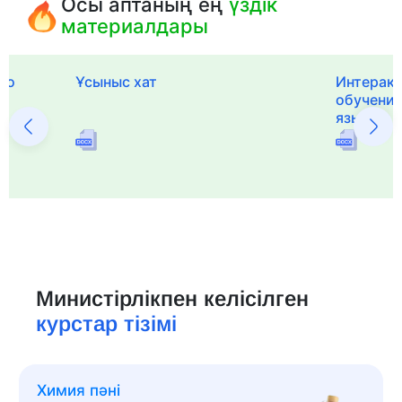
Осы аптаның ең
үздік
материалдары
го
Ұсыныс хат
Интерак
обучения
языка и 
Министірлікпен келісілген
курстар тізімі
Химия пәні