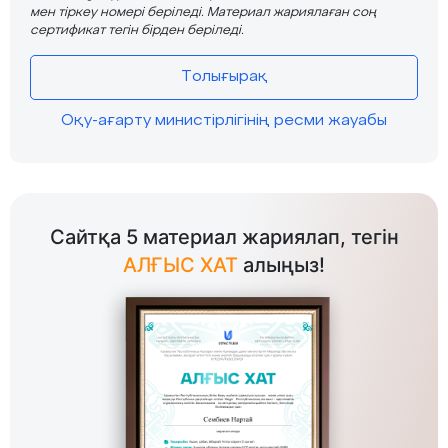
мен тіркеу номері беріледі. Материал жариялаған соң
сертификат тегін бірден беріледі.
Толығырақ
Оқу-ағарту министірлігінің ресми жауабы
Сайтқа 5 материал жариялап, тегін
АЛҒЫС ХАТ
алыңыз!