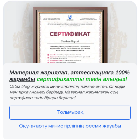
Материал жариялап,
аттестацияға 100%
жарамды
сертификатты тегін алыңыз!
Ustaz tilegi журналы министірліктің тізіміне енген. Qr коды
мен тіркеу номері беріледі. Материал жариялаған соң
сертификат тегін бірден беріледі.
Толығырақ
Оқу-ағарту министірлігінің ресми жауабы