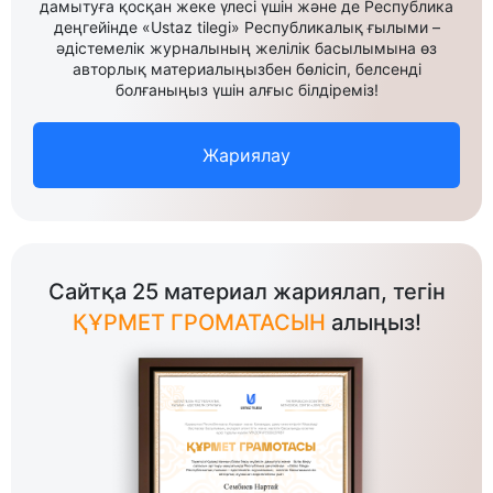
дамытуға қосқан жеке үлесі үшін және де Республика
деңгейінде «Ustaz tilegi» Республикалық ғылыми –
әдістемелік журналының желілік басылымына өз
авторлық материалыңызбен бөлісіп, белсенді
болғаныңыз үшін алғыс білдіреміз!
Жариялау
Сайтқа 25 материал жариялап, тегін
ҚҰРМЕТ ГРОМАТАСЫН
алыңыз!