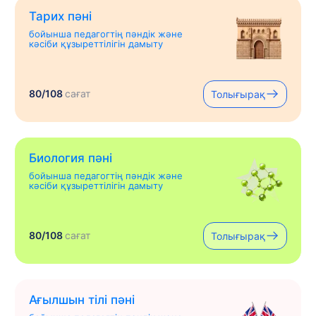
Тарих пәні
бойынша педагогтің пәндік және
кәсіби құзыреттілігін дамыту
80/108
сағат
Толығырақ
Биология пәні
бойынша педагогтің пәндік және
кәсіби құзыреттілігін дамыту
80/108
сағат
Толығырақ
Ағылшын тілі пәні