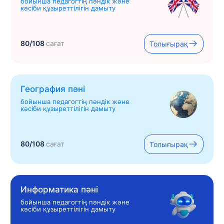
бойынша педагогтің пәндік және
кәсіби құзыреттілігін дамыту
80/108
сағат
Толығырақ
География пәні
бойынша педагогтің пәндік және
кәсіби құзыреттілігін дамыту
80/108
сағат
Толығырақ
Информатика пәні
бойынша педагогтің пәндік және
кәсіби құзыреттілігін дамыту