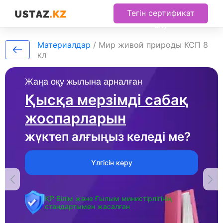
Тегін сертификат
алу
Материалдар
/
Мир живой природы КСП 8
кл
Жаңа оқу жылына арналған
Қысқа мерзімді сабақ
жоспарларын
жүктеп алғыңыз келеді ме?
Үлгісін көру
ҚР Білім және Ғылым министірлігінің
стандартымен жасалған