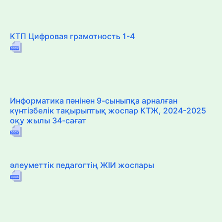
КТП Цифровая грамотность 1-4
Информатика пәнінен 9-сыныпқа арналған
күнтізбелік тақырыптық жоспар КТЖ, 2024-2025
оқу жылы 34-сағат
әлеуметтік педагогтің ЖІИ жоспары