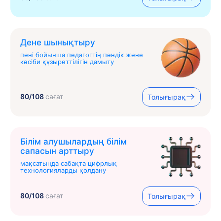
Дене шынықтыру
пәні бойынша педагогтің пәндік және
кәсіби құзыреттілігін дамыту
80/108
сағат
Толығырақ
Білім алушылардың білім
сапасын арттыру
мақсатында сабақта цифрлық
технологияларды қолдану
80/108
сағат
Толығырақ