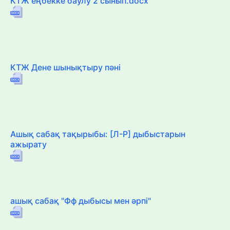
КТЖ еңбекке баулу 2 сынып.docx
КТЖ Дене шынықтыру пәні
Ашық сабақ тақырыбы: [Л-Р] дыбыстарын
ажырату
ашық сабақ "Фф дыбысы мен әрпі"