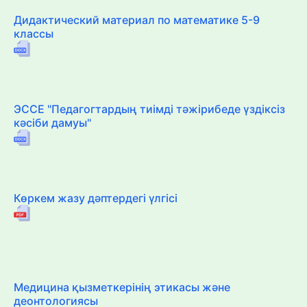
Дидактический материал по математике 5-9
классы
ЭССЕ "Педагогтардың тиімді тәжірибеде үздіксіз
кәсіби дамуы"
Көркем жазу дәптердегі үлгісі
Медицина қызметкерінің этикасы және
деонтологиясы