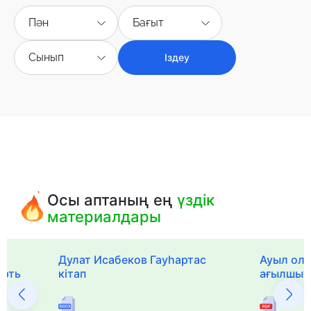
Пән
Бағыт
Сынып
Іздеу
Осы аптаның ең
үздік
материалдары
Дулат Исабеков Гауһартас
Ауыл оли
ерть
кітап
ағылшын 