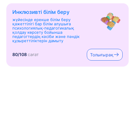
Инклюзивті білім беру
жүйесінде ерекше білім беру
қажеттілігі бар білім алушыға
психологиялық-педагогикалық
қолдау көрсету бойынша
педагогтердің кәсіби және пәндік
құзыреттіліктерін дамыту
80/108
сағат
Толығырақ