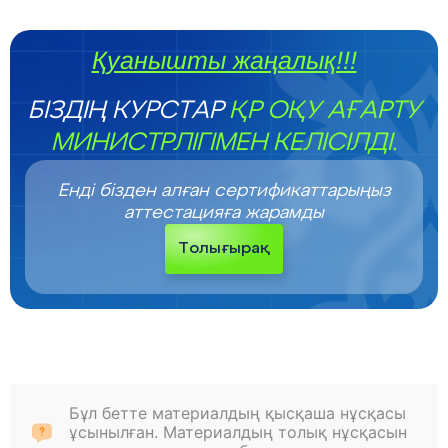
Қуанышты жаңалық!!!
БІЗДІҢ КУРСТАР
ҚР ОҚУ АҒАРТУ
МИНИСТРЛІГІМЕН КЕЛІСІЛДІ.
Енді бізден алған сертификаттарыңыз
аттестацияға жарамды
Толығырақ
Бұл бетте материалдың қысқаша нұсқасы
ұсынылған. Материалдың толық нұсқасын