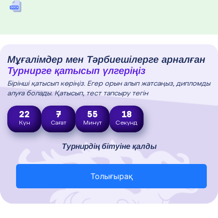
Мұғалімдер мен Тәрбиешілерге арналған
Турнирге қатысып үлгеріңіз
Бірінші қатысып көріңіз. Егер орын алып жатсаңыз, дипломды
алуға болады. Қатысып, тест тапсыру тегін
22
7
55
17
Күн
Сағат
Минут
Секунд
Турнирдің бітуіне қалды
Толығырақ