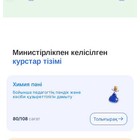
Министірлікпен келісілген
курстар тізімі
Химия пәні
бойынша педагогтің пәндік және
кәсіби құзыреттілігін дамыту
80/108
сағат
Толығырақ