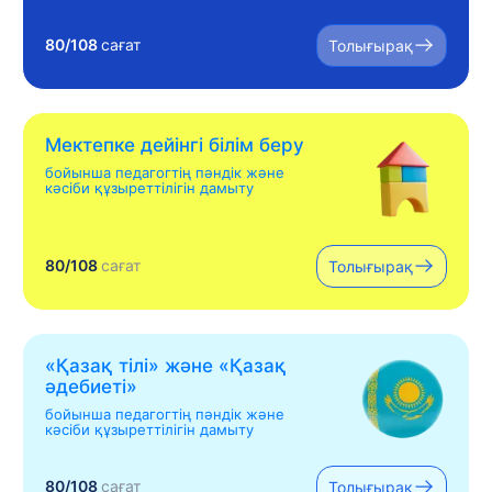
80/108
сағат
Толығырақ
Мектепке дейінгі білім беру
бойынша педагогтің пәндік және
кәсіби құзыреттілігін дамыту
80/108
сағат
Толығырақ
«Қазақ тілі» жəне «Қазақ
əдебиеті»
бойынша педагогтің пәндік және
кәсіби құзыреттілігін дамыту
80/108
сағат
Толығырақ