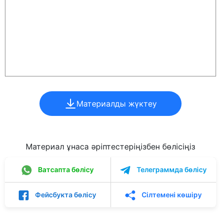
Материалды жүктеу
Материал ұнаса әріптестеріңізбен бөлісіңіз
Ватсапта бөлісу
Телеграммда бөлісу
Фейсбукта бөлісу
Сілтемені көшіру