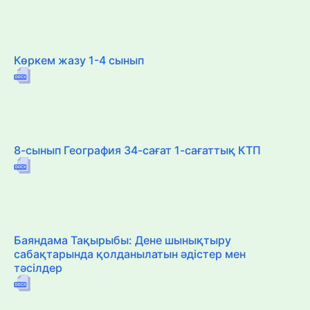
Көркем жазу 1-4 сынып
8-сынып География 34-сағат 1-сағаттық КТП
Баяндама Тақырыбы: Дене шынықтыру
сабақтарында қолданылатын әдістер мен
тәсілдер