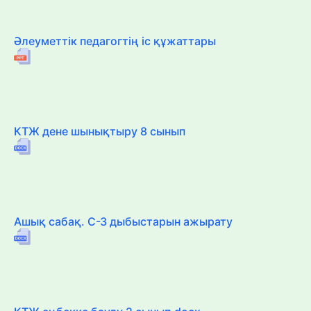
Әлеуметтік педагогтің іс құжаттары
КТЖ дене шынықтыру 8 сынып
Ашық сабақ. С-З дыбыстарын ажырату