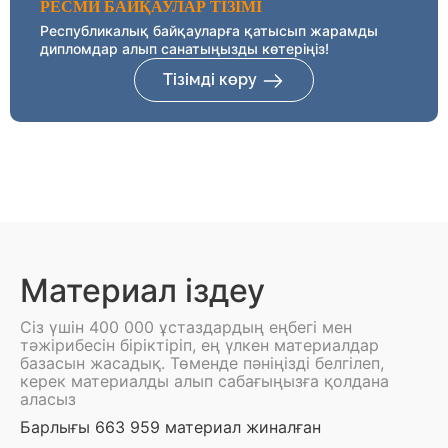
РЕСМИ БАЙҚАУЛАР ТІЗІМІ
Республикалық байқауларға қатысып жарамды
дипломдар алып санатыңызды көтеріңіз!
Тізімді көру
Материал іздеу
Сіз үшін 400 000 ұстаздардың еңбегі мен
тәжірибесін біріктіріп, ең үлкен материалдар
базасын жасадық. Төменде пәніңізді белгілеп,
керек материалды алып сабағыңызға қолдана
аласыз
Барлығы 663 959 материал жиналған