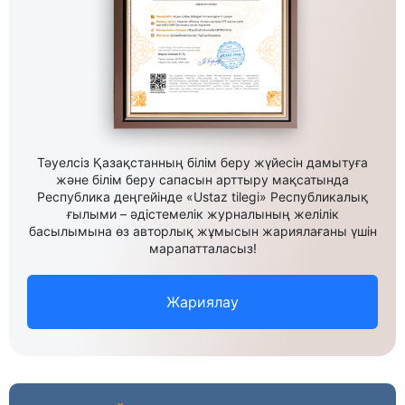
Тәуелсіз Қазақстанның білім беру жүйесін дамытуға
және білім беру сапасын арттыру мақсатында
Республика деңгейінде «Ustaz tilegi» Республикалық
ғылыми – әдістемелік журналының желілік
басылымына өз авторлық жұмысын жариялағаны үшін
марапатталасыз!
Жариялау