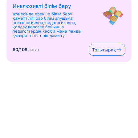
Инклюзивті білім беру
жүйесінде ерекше білім беру
қажеттілігі бар білім алушыға
психологиялық-педагогикалық
қолдау көрсету бойынша
педагогтердің кәсіби және пәндік
құзыреттіліктерін дамыту
80/108
сағат
Толығырақ