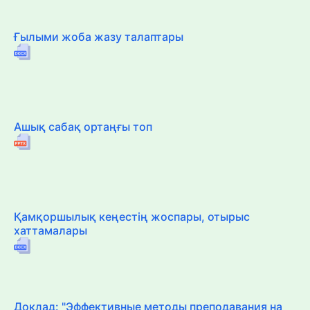
Ғылыми жоба жазу талаптары
Ашық сабақ ортаңғы топ
Қамқоршылық кеңестің жоспары, отырыс
хаттамалары
Доклад: "Эффективные методы преподавания на