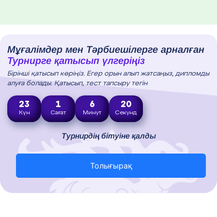
Мұғалімдер мен Тәрбиешілерге арналған
Турнирге қатысып үлгеріңіз
Бірінші қатысып көріңіз. Егер орын алып жатсаңыз, дипломды
алуға болады. Қатысып, тест тапсыру тегін
23
1
6
18
Күн
Сағат
Минут
Секунд
Турнирдің бітуіне қалды
Толығырақ