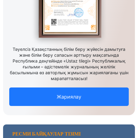
Тәуелсіз Қазақстанның білім беру жүйесін дамытуға
және білім беру сапасын арттыру мақсатында
Республика деңгейінде «Ustaz tilegi» Республикалық
ғылыми – әдістемелік журналының желілік
басылымына өз авторлық жұмысын жариялағаны үшін
марапатталасыз!
Жариялау
РЕСМИ БАЙҚАУЛАР ТІЗІМІ