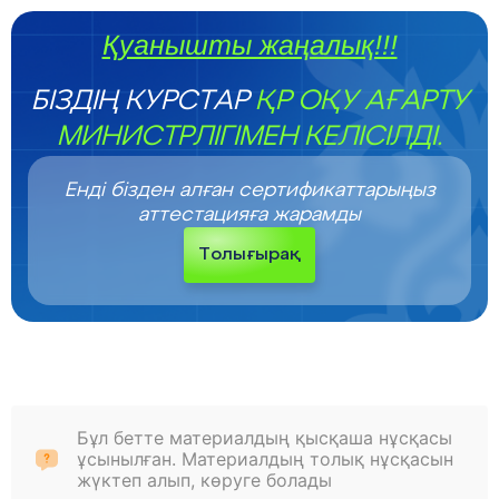
Қуанышты жаңалық!!!
БІЗДІҢ КУРСТАР
ҚР ОҚУ АҒАРТУ
МИНИСТРЛІГІМЕН КЕЛІСІЛДІ.
Енді бізден алған сертификаттарыңыз
аттестацияға жарамды
Толығырақ
Бұл бетте материалдың қысқаша нұсқасы
ұсынылған. Материалдың толық нұсқасын
жүктеп алып, көруге болады