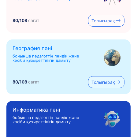
80/108
сағат
Толығырақ
География пәні
бойынша педагогтің пәндік және
кәсіби құзыреттілігін дамыту
80/108
сағат
Толығырақ
Информатика пәні
бойынша педагогтің пәндік және
кәсіби құзыреттілігін дамыту