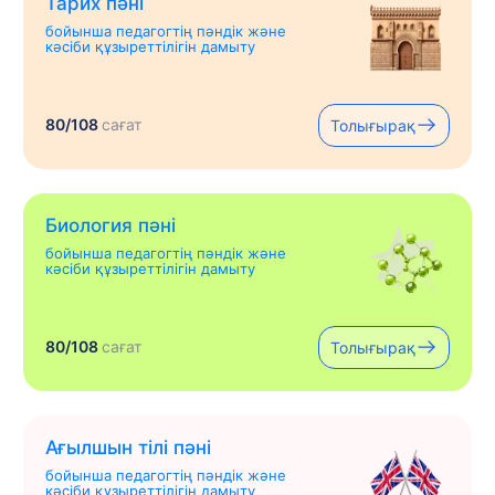
Тарих пәні
бойынша педагогтің пәндік және
кәсіби құзыреттілігін дамыту
80/108
сағат
Толығырақ
Биология пәні
бойынша педагогтің пәндік және
кәсіби құзыреттілігін дамыту
80/108
сағат
Толығырақ
Ағылшын тілі пәні
бойынша педагогтің пәндік және
кәсіби құзыреттілігін дамыту