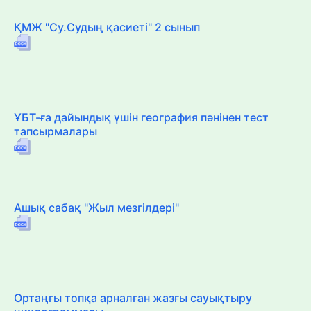
ҚМЖ "Су.Судың қасиеті" 2 сынып
ҰБТ-ға дайындық үшін география пәнінен тест
тапсырмалары
Ашық сабақ "Жыл мезгілдері"
Ортаңғы топқа арналған жазғы сауықтыру