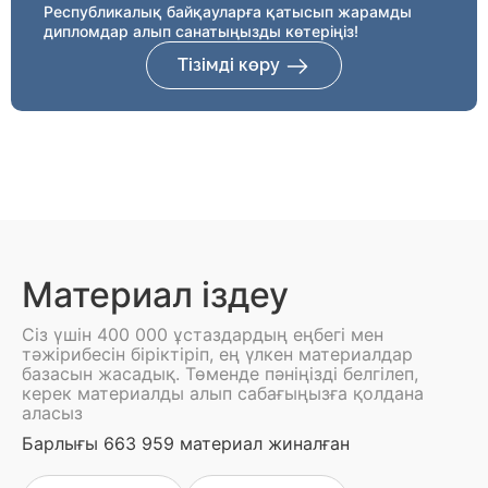
Республикалық байқауларға қатысып жарамды
дипломдар алып санатыңызды көтеріңіз!
Тізімді көру
Материал іздеу
Сіз үшін 400 000 ұстаздардың еңбегі мен
тәжірибесін біріктіріп, ең үлкен материалдар
базасын жасадық. Төменде пәніңізді белгілеп,
керек материалды алып сабағыңызға қолдана
аласыз
Барлығы 663 959 материал жиналған