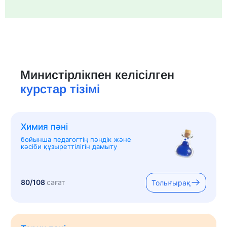
Министірлікпен келісілген
курстар тізімі
Химия пәні
бойынша педагогтің пәндік және
кәсіби құзыреттілігін дамыту
80/108
сағат
Толығырақ