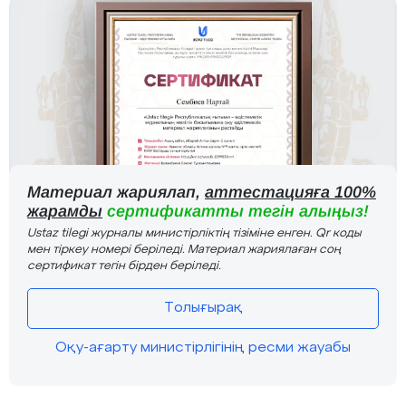
Материал жариялап,
аттестацияға 100%
жарамды
сертификатты тегін алыңыз!
Ustaz tilegi журналы министірліктің тізіміне енген. Qr коды
мен тіркеу номері беріледі. Материал жариялаған соң
сертификат тегін бірден беріледі.
Толығырақ
Оқу-ағарту министірлігінің ресми жауабы