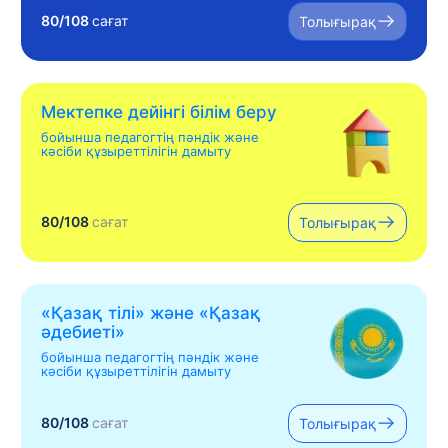
80/108
сағат
Толығырақ
Мектепке дейінгі білім беру
бойынша педагогтің пәндік және
кәсіби құзыреттілігін дамыту
80/108
сағат
Толығырақ
«Қазақ тілі» жəне «Қазақ
əдебиеті»
бойынша педагогтің пәндік және
кәсіби құзыреттілігін дамыту
80/108
сағат
Толығырақ