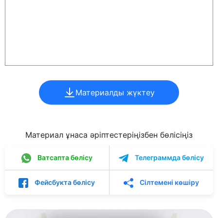
Материалды жүктеу
Материал ұнаса әріптестеріңізбен бөлісіңіз
Ватсапта бөлісу
Телеграммда бөлісу
Фейсбукта бөлісу
Сілтемені көшіру