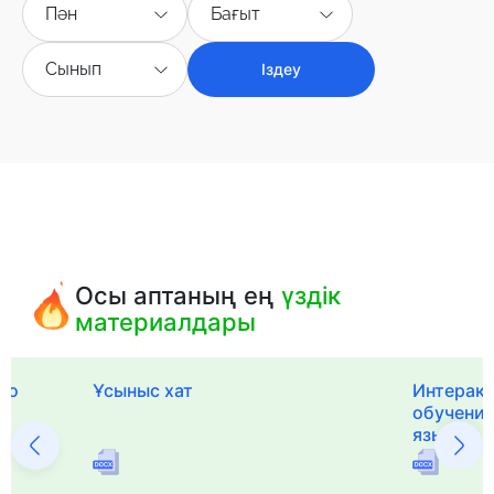
Пән
Бағыт
Сынып
Іздеу
Осы аптаның ең
үздік
материалдары
го
Ұсыныс хат
Интерак
обучения
языка и 