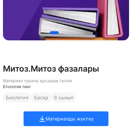
Митоз.Митоз фазалары
Материал туралы қысқаша түсінік
Бтология пәні
Биология
Басқа
9 сынып
Материалды жүктеу