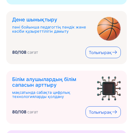
Дене шынықтыру
пәні бойынша педагогтің пәндік және
кәсіби құзыреттілігін дамыту
80/108
сағат
Толығырақ
Білім алушылардың білім
сапасын арттыру
мақсатында сабақта цифрлық
технологияларды қолдану
80/108
сағат
Толығырақ