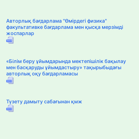
Авторлық бағдарлама "Өмірдегі физика"
факультативке бағдарлама мен қысқа мерзімді
жоспарлар
«Білім беру ұйымдарында мектепішілік бақылау
мен басқаруды ұйымдастыру» тақырыбыдағы
авторлық оқу бағдарламасы
Түзету дамыту сабағынан қмж