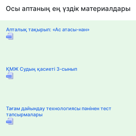
Осы аптаның ең үздік материалдары
Апталық тақырып: «Ас атасы-нан»
ҚМЖ Судың қасиеті 3-сынып
Тағам дайындау технологиясы пәнінен тест
тапсырмалары