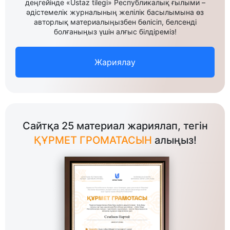
деңгейінде «Ustaz tilegi» Республикалық ғылыми –
әдістемелік журналының желілік басылымына өз
авторлық материалыңызбен бөлісіп, белсенді
болғаныңыз үшін алғыс білдіреміз!
Жариялау
Сайтқа 25 материал жариялап, тегін
ҚҰРМЕТ ГРОМАТАСЫН
алыңыз!