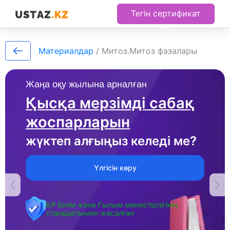
Тегін сертификат
алу
Материалдар
/
Митоз.Митоз фазалары
Жаңа оқу жылына арналған
Қысқа мерзімді сабақ
жоспарларын
жүктеп алғыңыз келеді ме?
Үлгісін көру
ҚР Білім және Ғылым министірлігінің
стандартымен жасалған