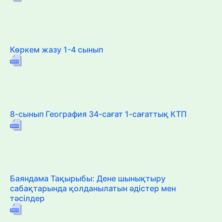
Көркем жазу 1-4 сынып
8-сынып География 34-сағат 1-сағаттық КТП
Баяндама Тақырыбы: Дене шынықтыру
сабақтарында қолданылатын әдістер мен
тәсілдер