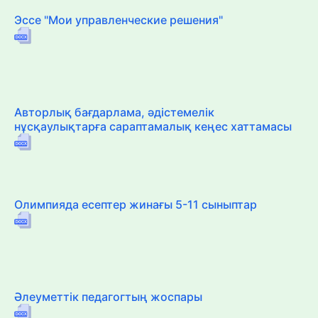
Эссе "Мои управленческие решения"
Авторлық бағдарлама, әдістемелік
нұсқаулықтарға сараптамалық кеңес хаттамасы
Олимпияда есептер жинағы 5-11 сыныптар
Әлеуметтік педагогтың жоспары