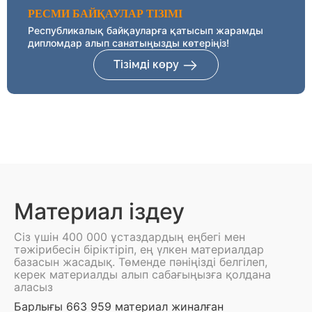
РЕСМИ БАЙҚАУЛАР ТІЗІМІ
Республикалық байқауларға қатысып жарамды
дипломдар алып санатыңызды көтеріңіз!
Тізімді көру
Материал іздеу
Сіз үшін 400 000 ұстаздардың еңбегі мен
тәжірибесін біріктіріп, ең үлкен материалдар
базасын жасадық. Төменде пәніңізді белгілеп,
керек материалды алып сабағыңызға қолдана
аласыз
Барлығы 663 959 материал жиналған