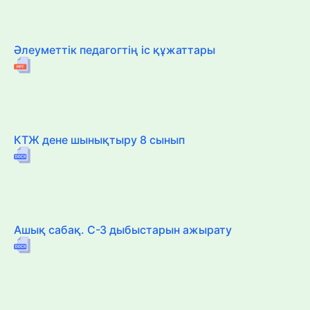
Әлеуметтік педагогтің іс құжаттары
КТЖ дене шынықтыру 8 сынып
Ашық сабақ. С-З дыбыстарын ажырату