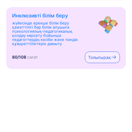
Инклюзивті білім беру
жүйесінде ерекше білім беру
қажеттілігі бар білім алушыға
психологиялық-педагогикалық
қолдау көрсету бойынша
педагогтердің кәсіби және пәндік
құзыреттіліктерін дамыту
80/108
сағат
Толығырақ