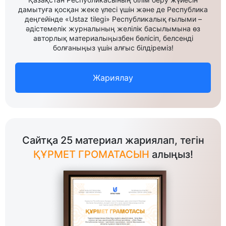
дамытуға қосқан жеке үлесі үшін және де Республика
деңгейінде «Ustaz tilegi» Республикалық ғылыми –
әдістемелік журналының желілік басылымына өз
авторлық материалыңызбен бөлісіп, белсенді
болғаныңыз үшін алғыс білдіреміз!
Жариялау
Сайтқа 25 материал жариялап, тегін
ҚҰРМЕТ ГРОМАТАСЫН
алыңыз!