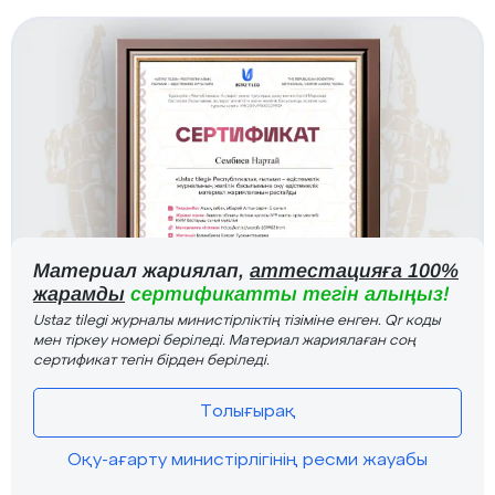
Материал жариялап,
аттестацияға 100%
жарамды
сертификатты тегін алыңыз!
Ustaz tilegi журналы министірліктің тізіміне енген. Qr коды
мен тіркеу номері беріледі. Материал жариялаған соң
сертификат тегін бірден беріледі.
Толығырақ
Оқу-ағарту министірлігінің ресми жауабы