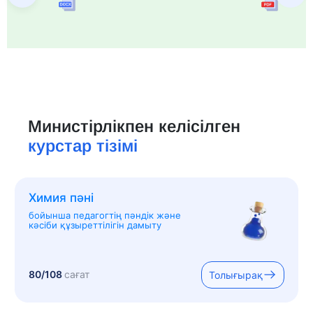
Министірлікпен келісілген
курстар тізімі
Химия пәні
бойынша педагогтің пәндік және
кәсіби құзыреттілігін дамыту
80/108
сағат
Толығырақ