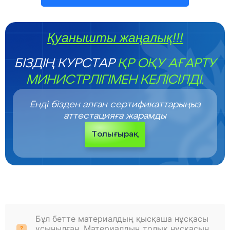
Қуанышты жаңалық!!!
БІЗДІҢ КУРСТАР
ҚР ОҚУ АҒАРТУ
МИНИСТРЛІГІМЕН КЕЛІСІЛДІ.
Енді бізден алған сертификаттарыңыз
аттестацияға жарамды
Толығырақ
Бұл бетте материалдың қысқаша нұсқасы
ұсынылған. Материалдың толық нұсқасын