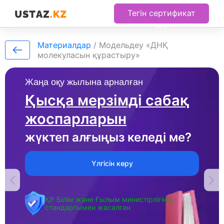
Тегін сертификат
алу
Материалдар
/
Модельдеу «ДНҚ
молекуласын құрастыру»
Жаңа оқу жылына арналған
Қысқа мерзімді сабақ
жоспарларын
жүктеп алғыңыз келеді ме?
Үлгісін көру
ҚР Білім және Ғылым министірлігінің
стандартымен жасалған