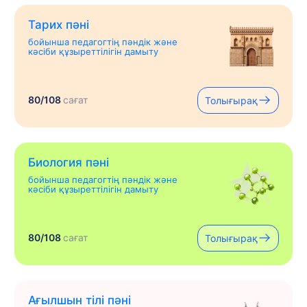
Тарих пәні
бойынша педагогтің пәндік және
кәсіби құзыреттілігін дамыту
80/108
сағат
Толығырақ
Биология пәні
бойынша педагогтің пәндік және
кәсіби құзыреттілігін дамыту
80/108
сағат
Толығырақ
Ағылшын тілі пәні