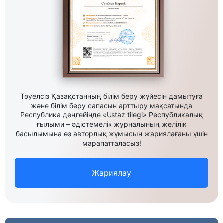
Тәуелсіз Қазақстанның білім беру жүйесін дамытуға
және білім беру сапасын арттыру мақсатында
Республика деңгейінде «Ustaz tilegi» Республикалық
ғылыми – әдістемелік журналының желілік
басылымына өз авторлық жұмысын жариялағаны үшін
марапатталасыз!
Жариялау