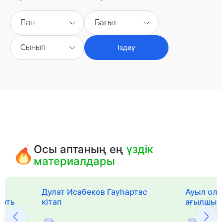
Пән
Бағыт
Сынып
Іздеу
Осы аптаның ең
үздік
материалдары
Дулат Исабеков Гауһартас
Ауыл оли
ерть
кітап
ағылшын 