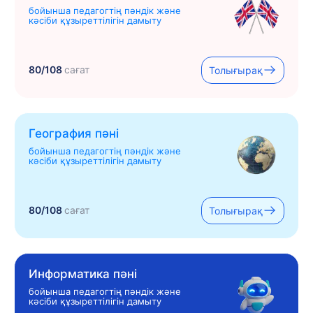
бойынша педагогтің пәндік және
кәсіби құзыреттілігін дамыту
80/108
сағат
Толығырақ
География пәні
бойынша педагогтің пәндік және
кәсіби құзыреттілігін дамыту
80/108
сағат
Толығырақ
Информатика пәні
бойынша педагогтің пәндік және
кәсіби құзыреттілігін дамыту