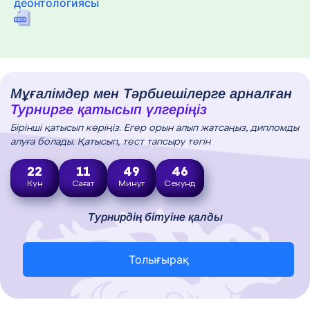
деонтологиясы
Мұғалімдер мен Тәрбиешілерге арналған
Турнирге қатысып үлгеріңіз
Бірінші қатысып көріңіз. Егер орын алып жатсаңыз, дипломды
алуға болады. Қатысып, тест тапсыру тегін
22
11
49
45
Күн
Сағат
Минут
Секунд
Турнирдің бітуіне қалды
Толығырақ