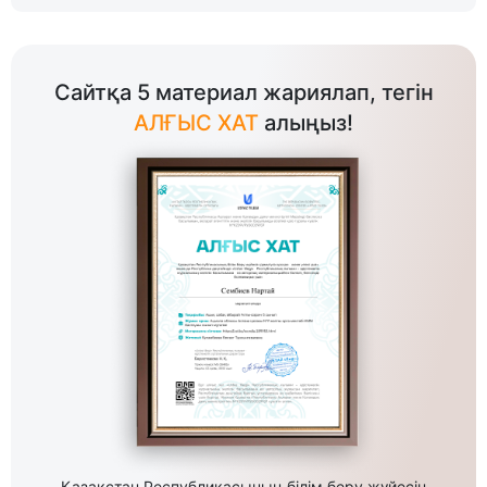
Сайтқа 5 материал жариялап, тегін
АЛҒЫС ХАТ
алыңыз!
Қазақстан Республикасының білім беру жүйесін