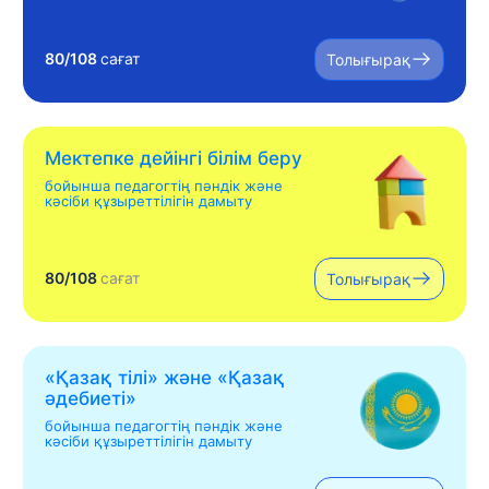
80/108
сағат
Толығырақ
Мектепке дейінгі білім беру
бойынша педагогтің пәндік және
кәсіби құзыреттілігін дамыту
80/108
сағат
Толығырақ
«Қазақ тілі» жəне «Қазақ
əдебиеті»
бойынша педагогтің пәндік және
кәсіби құзыреттілігін дамыту