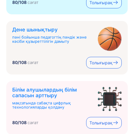
80/108
сағат
Толығырақ
Дене шынықтыру
пәні бойынша педагогтің пәндік және
кәсіби құзыреттілігін дамыту
80/108
сағат
Толығырақ
Білім алушылардың білім
сапасын арттыру
мақсатында сабақта цифрлық
технологияларды қолдану
80/108
сағат
Толығырақ