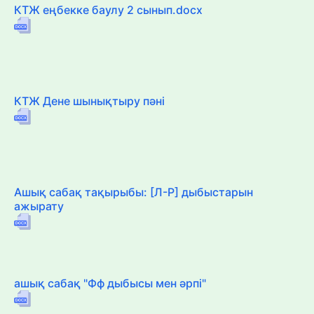
КТЖ еңбекке баулу 2 сынып.docx
КТЖ Дене шынықтыру пәні
Ашық сабақ тақырыбы: [Л-Р] дыбыстарын
ажырату
ашық сабақ "Фф дыбысы мен әрпі"