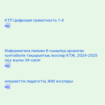
КТП Цифровая грамотность 1-4
Информатика пәнінен 9-сыныпқа арналған
күнтізбелік тақырыптық жоспар КТЖ, 2024-2025
оқу жылы 34-сағат
әлеуметтік педагогтің ЖІИ жоспары