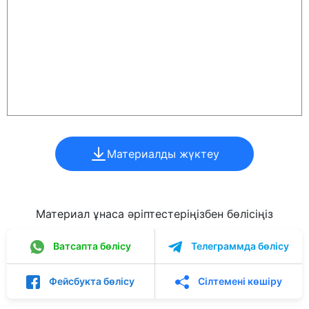
Материалды жүктеу
Материал ұнаса әріптестеріңізбен бөлісіңіз
Ватсапта бөлісу
Телеграммда бөлісу
Фейсбукта бөлісу
Сілтемені көшіру