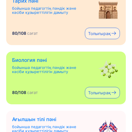
Тарих пәні
бойынша педагогтің пәндік және
кәсіби құзыреттілігін дамыту
80/108
сағат
Толығырақ
Биология пәні
бойынша педагогтің пәндік және
кәсіби құзыреттілігін дамыту
80/108
сағат
Толығырақ
Ағылшын тілі пәні
бойынша педагогтің пәндік және
кәсіби құзыреттілігін дамыту