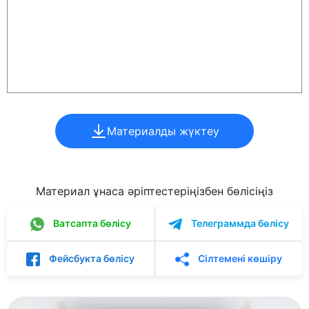
Материалды жүктеу
Материал ұнаса әріптестеріңізбен бөлісіңіз
Ватсапта бөлісу
Телеграммда бөлісу
Фейсбукта бөлісу
Сілтемені көшіру