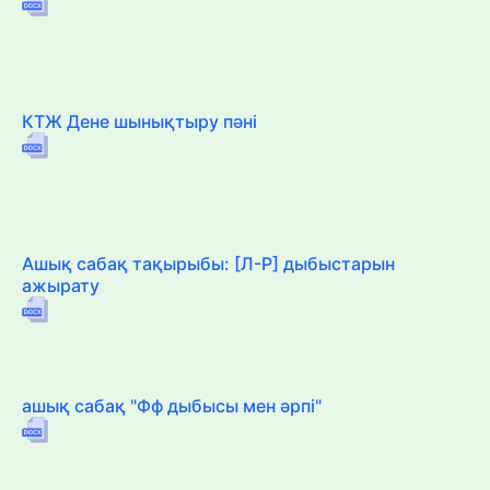
КТЖ Дене шынықтыру пәні
Ашық сабақ тақырыбы: [Л-Р] дыбыстарын
ажырату
ашық сабақ "Фф дыбысы мен әрпі"