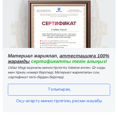
Материал жариялап,
аттестацияға 100%
жарамды
сертификатты тегін алыңыз!
Ustaz tilegi журналы министірліктің тізіміне енген. Qr коды
мен тіркеу номері беріледі. Материал жариялаған соң
сертификат тегін бірден беріледі.
Толығырақ
Оқу-ағарту министірлігінің ресми жауабы