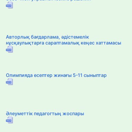
Авторлық бағдарлама, әдістемелік
нұсқаулықтарға сараптамалық кеңес хаттамасы
Олимпияда есептер жинағы 5-11 сыныптар
Әлеуметтік педагогтың жоспары