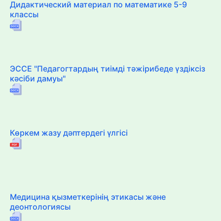
Дидактический материал по математике 5-9
классы
ЭССЕ "Педагогтардың тиімді тәжірибеде үздіксіз
кәсіби дамуы"
Көркем жазу дәптердегі үлгісі
Медицина қызметкерінің этикасы және
деонтологиясы