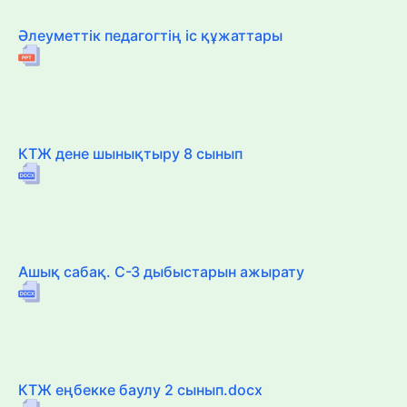
Әлеуметтік педагогтің іс құжаттары
КТЖ дене шынықтыру 8 сынып
Ашық сабақ. С-З дыбыстарын ажырату
КТЖ еңбекке баулу 2 сынып.docx