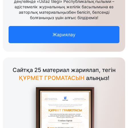
деңгейінде «Ustaz tilegi» Республикалық ғылыми –
әдістемелік журналының желілік басылымына өз
авторлық материалыңызбен бөлісіп, белсенді
болғаныңыз үшін алғыс білдіреміз!
Жариялау
Сайтқа 25 материал жариялап, тегін
ҚҰРМЕТ ГРОМАТАСЫН
алыңыз!