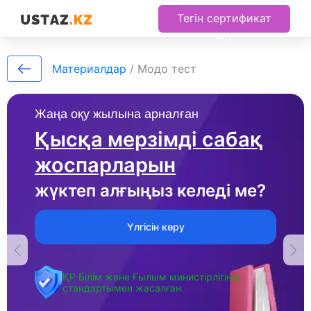
Тегін сертификат
алу
Материалдар
/
Модо тест
Жаңа оқу жылына арналған
Қысқа мерзімді сабақ
жоспарларын
жүктеп алғыңыз келеді ме?
Үлгісін көру
ҚР Білім және Ғылым министірлігінің
стандартымен жасалған