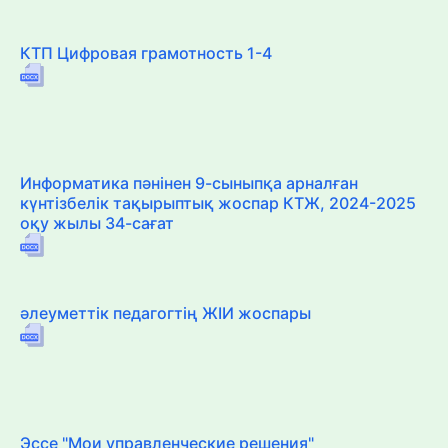
КТП Цифровая грамотность 1-4
Информатика пәнінен 9-сыныпқа арналған
күнтізбелік тақырыптық жоспар КТЖ, 2024-2025
оқу жылы 34-сағат
әлеуметтік педагогтің ЖІИ жоспары
Эссе "Мои управленческие решения"