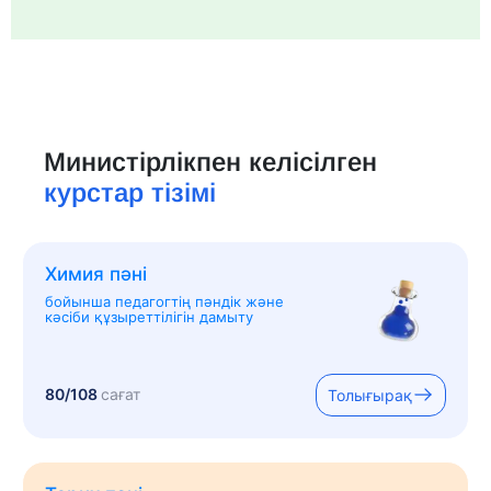
Министірлікпен келісілген
курстар тізімі
Химия пәні
бойынша педагогтің пәндік және
кәсіби құзыреттілігін дамыту
80/108
сағат
Толығырақ