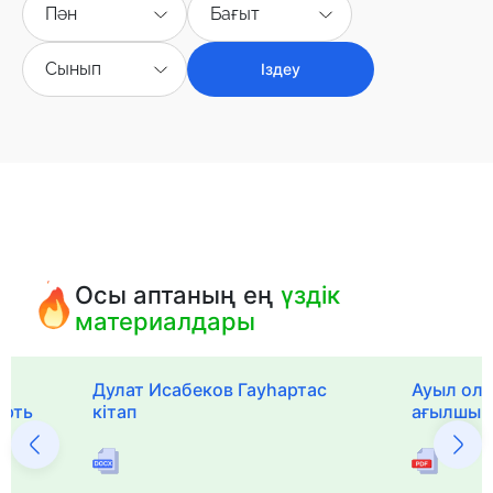
Пән
Бағыт
Сынып
Іздеу
Осы аптаның ең
үздік
материалдары
Дулат Исабеков Гауһартас
Ауыл оли
ерть
кітап
ағылшын 