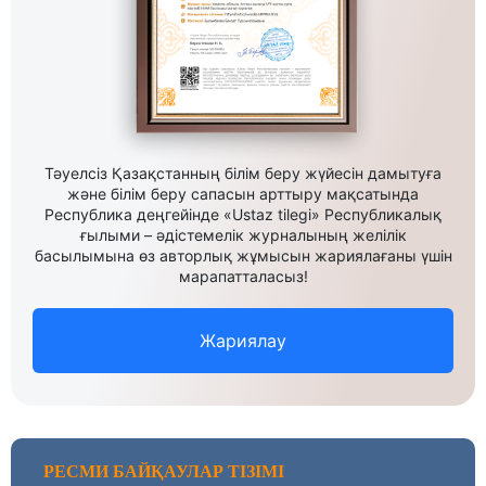
Тәуелсіз Қазақстанның білім беру жүйесін дамытуға
және білім беру сапасын арттыру мақсатында
Республика деңгейінде «Ustaz tilegi» Республикалық
ғылыми – әдістемелік журналының желілік
басылымына өз авторлық жұмысын жариялағаны үшін
марапатталасыз!
Жариялау
РЕСМИ БАЙҚАУЛАР ТІЗІМІ