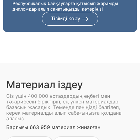
Республикалық байқауларға қатысып жарамды
дипломдар алып санатыңызды көтеріңіз!
Тізімді көру
Материал іздеу
Сіз үшін 400 000 ұстаздардың еңбегі мен
тәжірибесін біріктіріп, ең үлкен материалдар
базасын жасадық. Төменде пәніңізді белгілеп,
керек материалды алып сабағыңызға қолдана
аласыз
Барлығы 663 959 материал жиналған