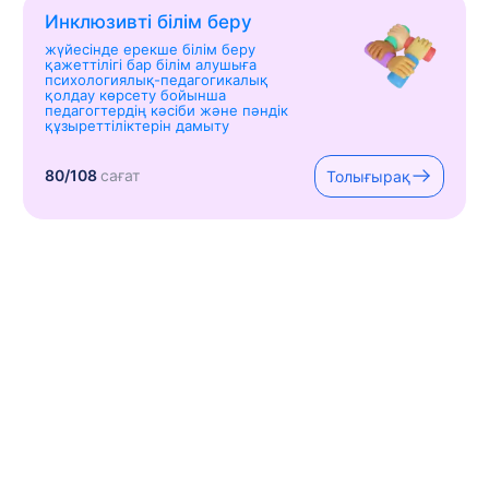
Инклюзивті білім беру
жүйесінде ерекше білім беру
қажеттілігі бар білім алушыға
психологиялық-педагогикалық
қолдау көрсету бойынша
педагогтердің кәсіби және пәндік
құзыреттіліктерін дамыту
80/108
сағат
Толығырақ