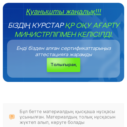
Қуанышты жаңалық!!!
БІЗДІҢ КУРСТАР
ҚР ОҚУ АҒАРТУ
МИНИСТРЛІГІМЕН КЕЛІСІЛДІ.
Енді бізден алған сертификаттарыңыз
аттестацияға жарамды
Толығырақ
Бұл бетте материалдың қысқаша нұсқасы
ұсынылған. Материалдың толық нұсқасын
жүктеп алып, көруге болады