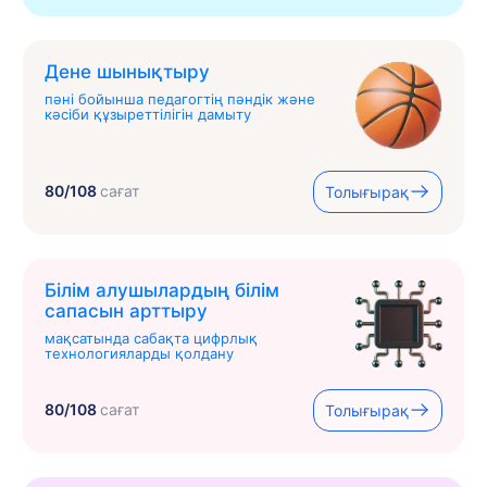
Дене шынықтыру
пәні бойынша педагогтің пәндік және
кәсіби құзыреттілігін дамыту
80/108
сағат
Толығырақ
Білім алушылардың білім
сапасын арттыру
мақсатында сабақта цифрлық
технологияларды қолдану
80/108
сағат
Толығырақ