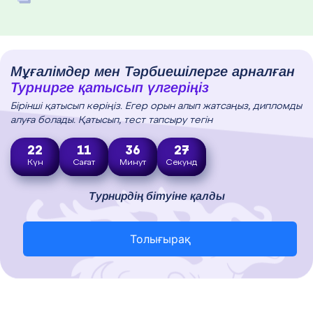
Мұғалімдер мен Тәрбиешілерге арналған
Турнирге қатысып үлгеріңіз
Бірінші қатысып көріңіз. Егер орын алып жатсаңыз, дипломды
алуға болады. Қатысып, тест тапсыру тегін
22
11
36
26
Күн
Сағат
Минут
Секунд
Турнирдің бітуіне қалды
Толығырақ