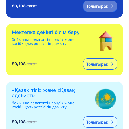
80/108
сағат
Толығырақ
Мектепке дейінгі білім беру
бойынша педагогтің пәндік және
кәсіби құзыреттілігін дамыту
80/108
сағат
Толығырақ
«Қазақ тілі» жəне «Қазақ
əдебиеті»
бойынша педагогтің пәндік және
кәсіби құзыреттілігін дамыту
80/108
сағат
Толығырақ