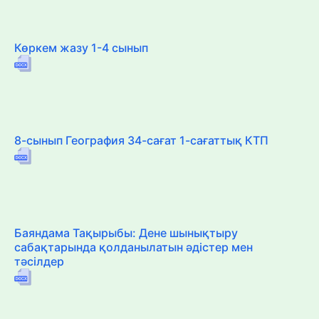
Көркем жазу 1-4 сынып
8-сынып География 34-сағат 1-сағаттық КТП
Баяндама Тақырыбы: Дене шынықтыру
сабақтарында қолданылатын әдістер мен
тәсілдер