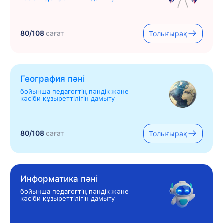
80/108
сағат
Толығырақ
География пәні
бойынша педагогтің пәндік және
кәсіби құзыреттілігін дамыту
80/108
сағат
Толығырақ
Информатика пәні
бойынша педагогтің пәндік және
кәсіби құзыреттілігін дамыту