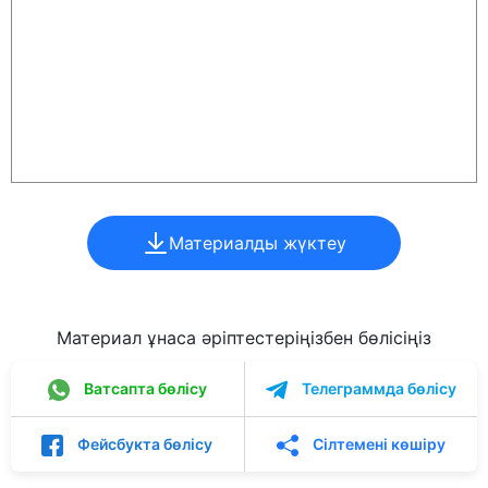
Материалды жүктеу
Материал ұнаса әріптестеріңізбен бөлісіңіз
Ватсапта бөлісу
Телеграммда бөлісу
Фейсбукта бөлісу
Сілтемені көшіру