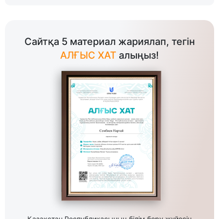
Сайтқа 5 материал жариялап, тегін
АЛҒЫС ХАТ
алыңыз!
Қазақстан Республикасының білім беру жүйесін