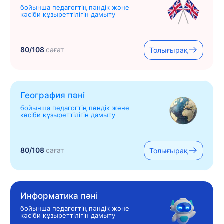
бойынша педагогтің пәндік және
кәсіби құзыреттілігін дамыту
80/108
сағат
Толығырақ
География пәні
бойынша педагогтің пәндік және
кәсіби құзыреттілігін дамыту
80/108
сағат
Толығырақ
Информатика пәні
бойынша педагогтің пәндік және
кәсіби құзыреттілігін дамыту