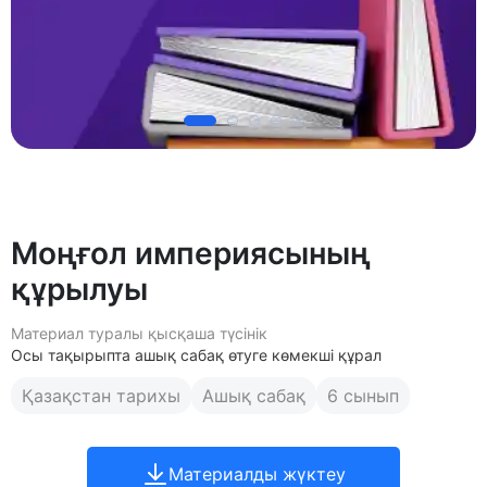
Моңғол империясының
құрылуы
Материал туралы қысқаша түсінік
Осы тақырыпта ашық сабақ өтуге көмекші құрал
Қазақстан тарихы
Ашық сабақ
6 сынып
Материалды жүктеу