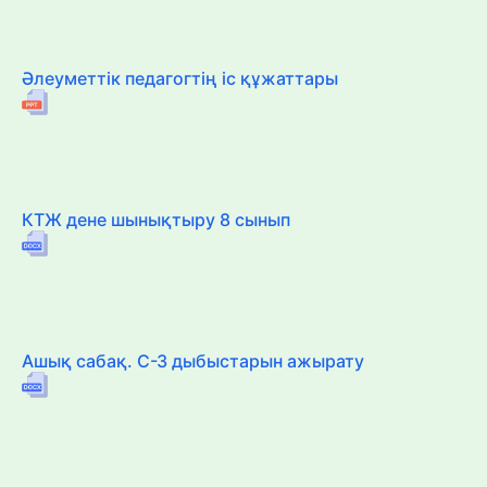
Әлеуметтік педагогтің іс құжаттары
КТЖ дене шынықтыру 8 сынып
Ашық сабақ. С-З дыбыстарын ажырату