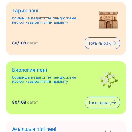
Тарих пәні
бойынша педагогтің пәндік және
кәсіби құзыреттілігін дамыту
80/108
сағат
Толығырақ
Биология пәні
бойынша педагогтің пәндік және
кәсіби құзыреттілігін дамыту
80/108
сағат
Толығырақ
Ағылшын тілі пәні