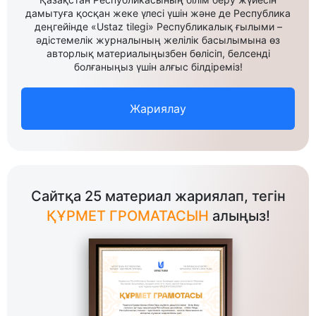
дамытуға қосқан жеке үлесі үшін және де Республика
деңгейінде «Ustaz tilegi» Республикалық ғылыми –
әдістемелік журналының желілік басылымына өз
авторлық материалыңызбен бөлісіп, белсенді
болғаныңыз үшін алғыс білдіреміз!
Жариялау
Сайтқа 25 материал жариялап, тегін
ҚҰРМЕТ ГРОМАТАСЫН
алыңыз!