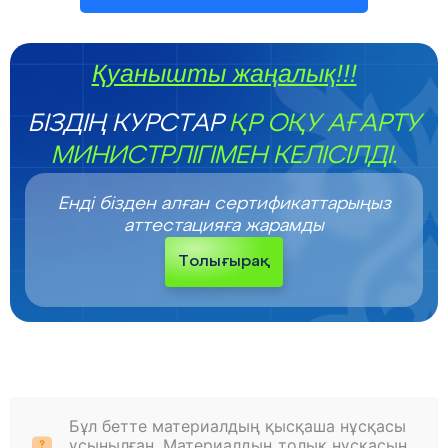
Қуанышты жаңалық!!!
БІЗДІҢ КУРСТАР
ҚР ОҚУ АҒАРТУ
МИНИСТРЛІГІМЕН КЕЛІСІЛДІ.
Енді бізден алған сертификаттарыңыз
аттестацияға жарамды
Толығырақ
Бұл бетте материалдың қысқаша нұсқасы
ұсынылған. Материалдың толық нұсқасын