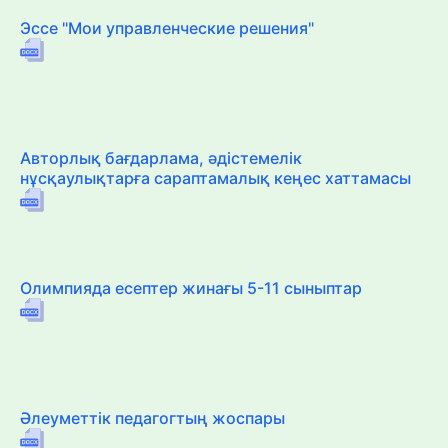
Эссе "Мои управленческие решения"
Авторлық бағдарлама, әдістемелік
нұсқаулықтарға сараптамалық кеңес хаттамасы
Олимпияда есептер жинағы 5-11 сыныптар
Әлеуметтік педагогтың жоспары