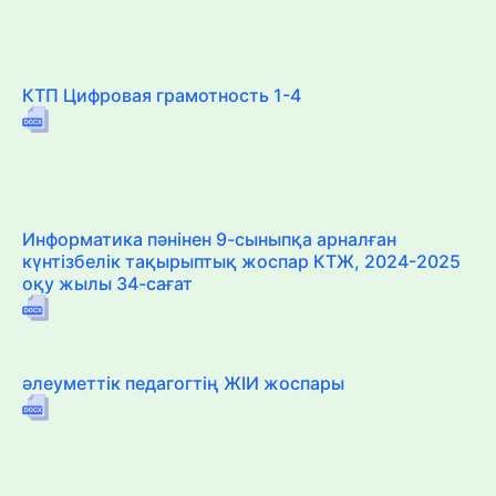
КТП Цифровая грамотность 1-4
Информатика пәнінен 9-сыныпқа арналған
күнтізбелік тақырыптық жоспар КТЖ, 2024-2025
оқу жылы 34-сағат
әлеуметтік педагогтің ЖІИ жоспары