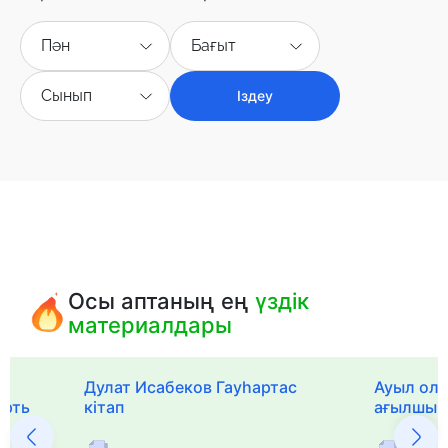
Пән
Бағыт
Сынып
Іздеу
Осы аптаның ең
үздік
материалдары
Дулат Исабеков Гауһартас
Ауыл оли
ерть
кітап
ағылшын 