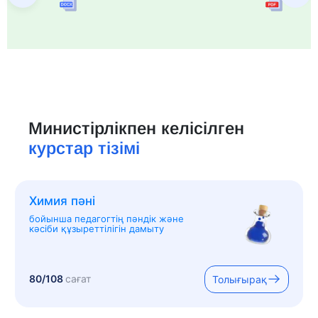
Министірлікпен келісілген
курстар тізімі
Химия пәні
бойынша педагогтің пәндік және
кәсіби құзыреттілігін дамыту
80/108
сағат
Толығырақ