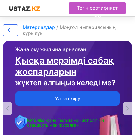
Тегін сертификат
алу
Материалдар
/
Моңғол империясының
құрылуы
Жаңа оқу жылына арналған
Қысқа мерзімді сабақ
жоспарларын
жүктеп алғыңыз келеді ме?
Үлгісін көру
ҚР Білім және Ғылым министірлігінің
стандартымен жасалған