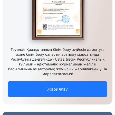
Тәуелсіз Қазақстанның білім беру жүйесін дамытуға
және білім беру сапасын арттыру мақсатында
Республика деңгейінде «Ustaz tilegi» Республикалық
ғылыми – әдістемелік журналының желілік
басылымына өз авторлық жұмысын жариялағаны үшін
марапатталасыз!
Жариялау