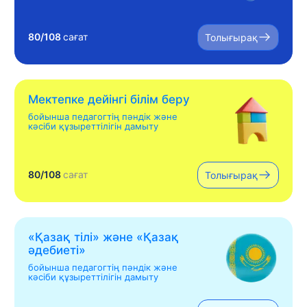
80/108
сағат
Толығырақ
Мектепке дейінгі білім беру
бойынша педагогтің пәндік және
кәсіби құзыреттілігін дамыту
80/108
сағат
Толығырақ
«Қазақ тілі» жəне «Қазақ
əдебиеті»
бойынша педагогтің пәндік және
кәсіби құзыреттілігін дамыту