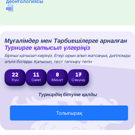
деонтологиясы
Мұғалімдер мен Тәрбиешілерге арналған
Турнирге қатысып үлгеріңіз
Бірінші қатысып көріңіз. Егер орын алып жатсаңыз, дипломды
алуға болады. Қатысып, тест тапсыру тегін
22
11
8
16
Күн
Сағат
Минут
Секунд
Турнирдің бітуіне қалды
Толығырақ