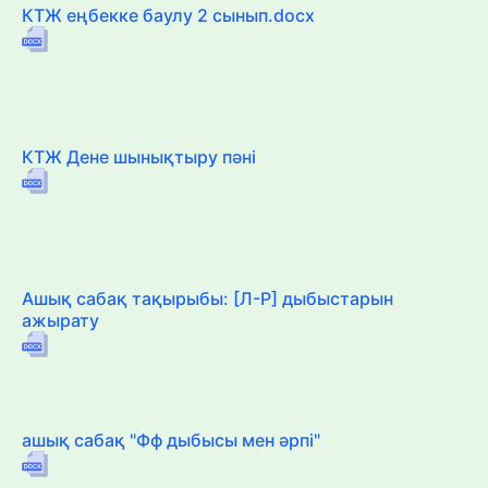
КТЖ еңбекке баулу 2 сынып.docx
КТЖ Дене шынықтыру пәні
Ашық сабақ тақырыбы: [Л-Р] дыбыстарын
ажырату
ашық сабақ "Фф дыбысы мен әрпі"