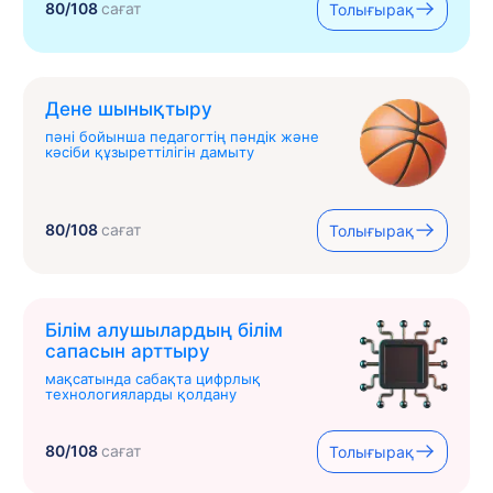
80/108
сағат
Толығырақ
Дене шынықтыру
пәні бойынша педагогтің пәндік және
кәсіби құзыреттілігін дамыту
80/108
сағат
Толығырақ
Білім алушылардың білім
сапасын арттыру
мақсатында сабақта цифрлық
технологияларды қолдану
80/108
сағат
Толығырақ