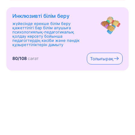
Инклюзивті білім беру
жүйесінде ерекше білім беру
қажеттілігі бар білім алушыға
психологиялық-педагогикалық
қолдау көрсету бойынша
педагогтердің кәсіби және пәндік
құзыреттіліктерін дамыту
80/108
сағат
Толығырақ