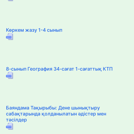
Көркем жазу 1-4 сынып
8-сынып География 34-сағат 1-сағаттық КТП
Баяндама Тақырыбы: Дене шынықтыру
сабақтарында қолданылатын әдістер мен
тәсілдер