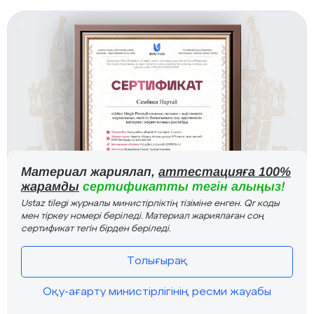
Материал жариялап,
аттестацияға 100%
жарамды
сертификатты тегін алыңыз!
Ustaz tilegi журналы министірліктің тізіміне енген. Qr коды
мен тіркеу номері беріледі. Материал жариялаған соң
сертификат тегін бірден беріледі.
Толығырақ
Оқу-ағарту министірлігінің ресми жауабы