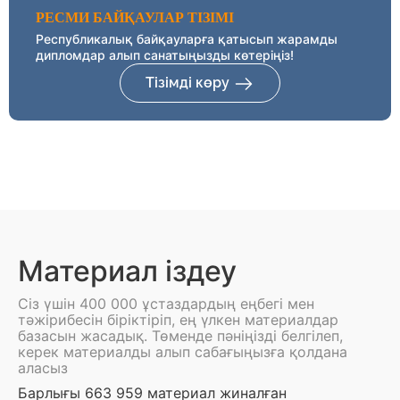
РЕСМИ БАЙҚАУЛАР ТІЗІМІ
Республикалық байқауларға қатысып жарамды
дипломдар алып санатыңызды көтеріңіз!
Тізімді көру
Материал іздеу
Сіз үшін 400 000 ұстаздардың еңбегі мен
тәжірибесін біріктіріп, ең үлкен материалдар
базасын жасадық. Төменде пәніңізді белгілеп,
керек материалды алып сабағыңызға қолдана
аласыз
Барлығы 663 959 материал жиналған