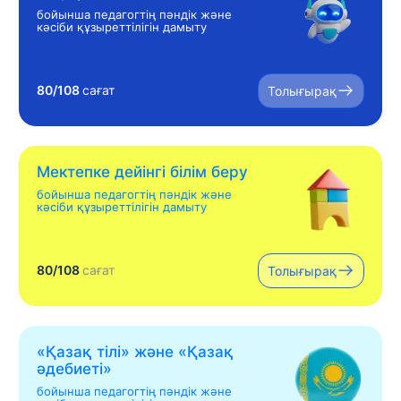
бойынша педагогтің пәндік және
кәсіби құзыреттілігін дамыту
80/108
сағат
Толығырақ
Мектепке дейінгі білім беру
бойынша педагогтің пәндік және
кәсіби құзыреттілігін дамыту
80/108
сағат
Толығырақ
«Қазақ тілі» жəне «Қазақ
əдебиеті»
бойынша педагогтің пәндік және