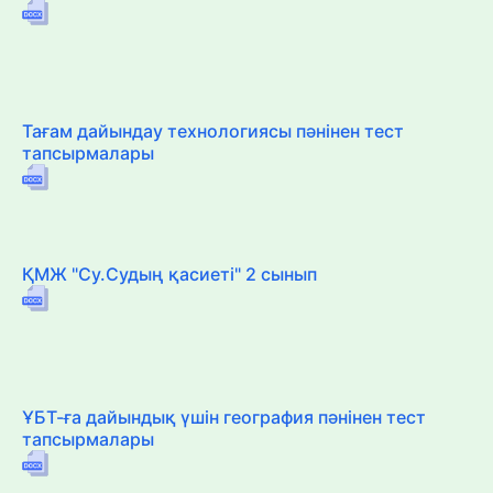
Тағам дайындау технологиясы пәнінен тест
тапсырмалары
ҚМЖ "Су.Судың қасиеті" 2 сынып
ҰБТ-ға дайындық үшін география пәнінен тест
тапсырмалары