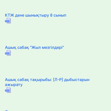
КТЖ дене шынықтыру 8 сынып
Ашық сабақ "Жыл мезгілдері"
Ашық сабақ тақырыбы: [Л-Р] дыбыстарын
ажырату