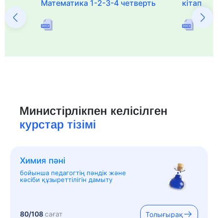
Математика 1-2-3-4 четверть
кітап
Министірлікпен келісілген
курстар тізімі
Химия пәні
бойынша педагогтің пәндік және
кәсіби құзыреттілігін дамыту
80/108
сағат
Толығырақ