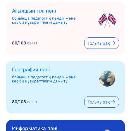
Ағылшын тілі пәні
бойынша педагогтің пәндік және
кәсіби құзыреттілігін дамыту
80/108
сағат
Толығырақ
География пәні
бойынша педагогтің пәндік және
кәсіби құзыреттілігін дамыту
80/108
сағат
Толығырақ
Информатика пәні