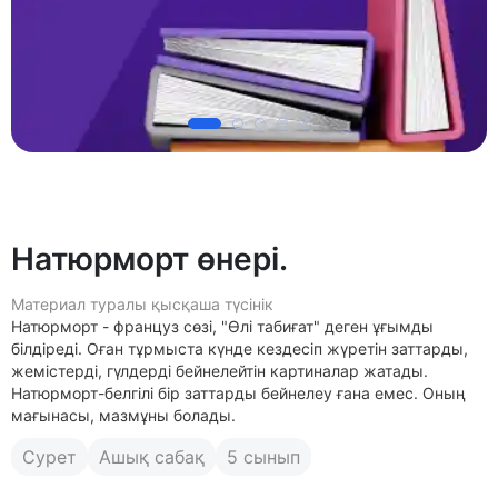
Натюрморт өнері.
Материал туралы қысқаша түсінік
Натюрморт - француз сөзі, "Өлі табиғат" деген ұғымды
білдіреді. Оған тұрмыста күнде кездесіп жүретін заттарды,
жемістерді, гүлдерді бейнелейтін картиналар жатады.
Натюрморт-белгілі бір заттарды бейнелеу ғана емес. Оның
мағынасы, мазмұны болады.
Сурет
Ашық сабақ
5 сынып