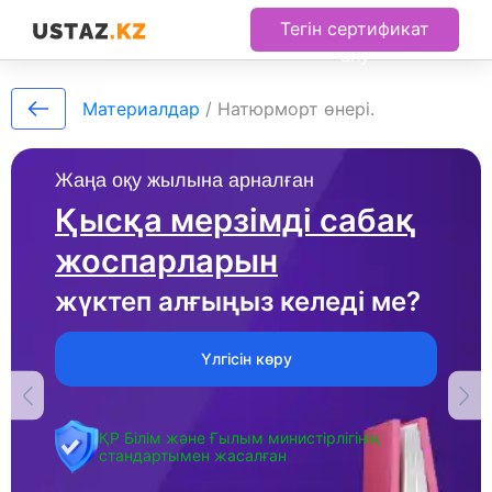
Тегін сертификат
алу
Материалдар
/
Натюрморт өнері.
Жаңа оқу жылына арналған
Қысқа мерзімді сабақ
жоспарларын
жүктеп алғыңыз келеді ме?
Үлгісін көру
ҚР Білім және Ғылым министірлігінің
стандартымен жасалған