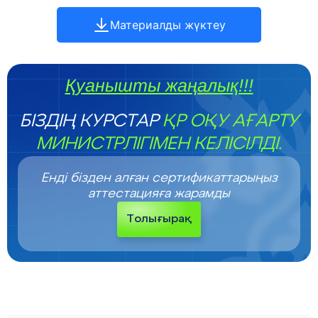
Материалды жүктеу
Қуанышты жаңалық!!!
БІЗДІҢ КУРСТАР
ҚР ОҚУ АҒАРТУ
МИНИСТРЛІГІМЕН КЕЛІСІЛДІ.
Енді бізден алған сертификаттарыңыз
аттестацияға жарамды
Толығырақ