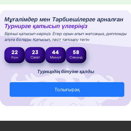
Мұғалімдер мен Тәрбиешілерге арналған
Турнирге қатысып үлгеріңіз
Бірінші қатысып көріңіз. Егер орын алып жатсаңыз, дипломды
алуға болады. Қатысып, тест тапсыру тегін
22
23
44
56
Күн
Сағат
Минут
Секунд
Турнирдің бітуіне қалды
Толығырақ