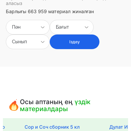
аласыз
Барлығы 663 959 материал жиналған
Пән
Бағыт
Сынып
Іздеу
Осы аптаның ең
үздік
материалдары
го
Сор и Соч сборник 5 кл
Дулат Ис