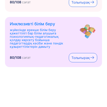
80/108
сағат
Толығырақ
Инклюзивті білім беру
жүйесінде ерекше білім беру
қажеттілігі бар білім алушыға
психологиялық-педагогикалық
қолдау көрсету бойынша
педагогтердің кәсіби және пәндік
құзыреттіліктерін дамыту
80/108
сағат
Толығырақ