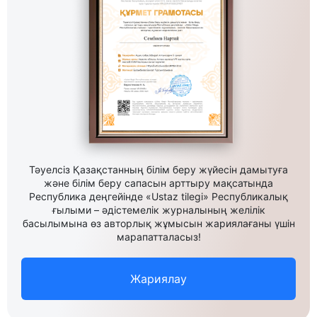
Тәуелсіз Қазақстанның білім беру жүйесін дамытуға
және білім беру сапасын арттыру мақсатында
Республика деңгейінде «Ustaz tilegi» Республикалық
ғылыми – әдістемелік журналының желілік
басылымына өз авторлық жұмысын жариялағаны үшін
марапатталасыз!
Жариялау