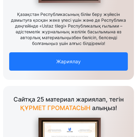
Қазақстан Республикасының білім беру жүйесін
дамытуға қосқан жеке үлесі үшін және де Республика
деңгейінде «Ustaz tilegi» Республикалық ғылыми –
әдістемелік журналының желілік басылымына өз
авторлық материалыңызбен бөлісіп, белсенді
болғаныңыз үшін алғыс білдіреміз!
Жариялау
Сайтқа 25 материал жариялап, тегін
ҚҰРМЕТ ГРОМАТАСЫН
алыңыз!