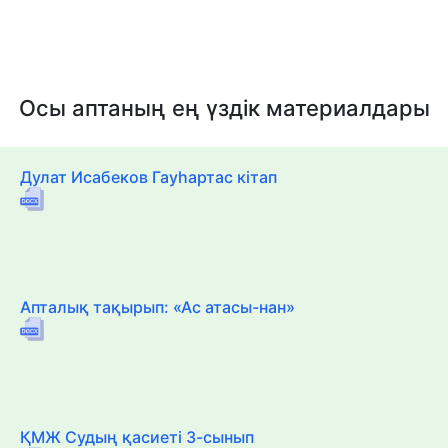
Осы аптаның ең үздік материалдары
Дулат Исабеков Гауһартас кітап
Апталық тақырып: «Ас атасы-нан»
ҚМЖ Судың қасиеті 3-сынып