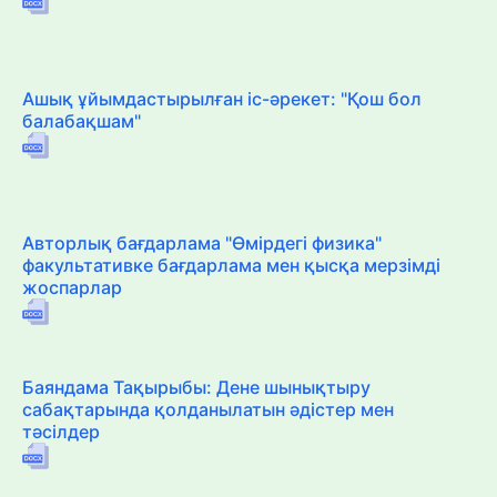
Ашық ұйымдастырылған іс-әрекет: "Қош бол
балабақшам"
Авторлық бағдарлама "Өмірдегі физика"
факультативке бағдарлама мен қысқа мерзімді
жоспарлар
Баяндама Тақырыбы: Дене шынықтыру
сабақтарында қолданылатын әдістер мен
тәсілдер