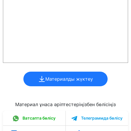
Материалды жүктеу
Материал ұнаса әріптестеріңізбен бөлісіңіз
Ватсапта бөлісу
Телеграммда бөлісу