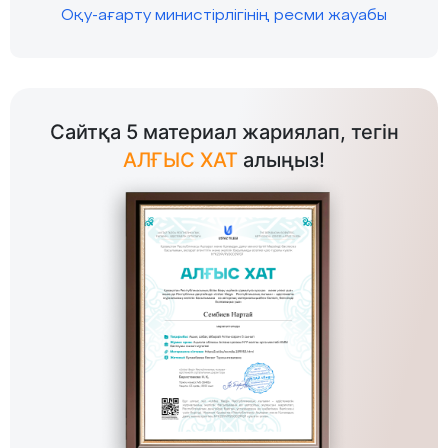
Оқу-ағарту министірлігінің ресми жауабы
Сайтқа 5 материал жариялап, тегін
АЛҒЫС ХАТ
алыңыз!