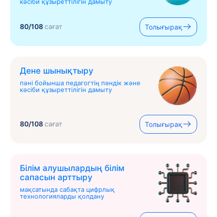
кәсіби құзыреттілігін дамыту
80/108
сағат
Толығырақ
Дене шынықтыру
пәні бойынша педагогтің пәндік және
кәсіби құзыреттілігін дамыту
80/108
сағат
Толығырақ
Білім алушылардың білім
сапасын арттыру
мақсатында сабақта цифрлық
технологияларды қолдану