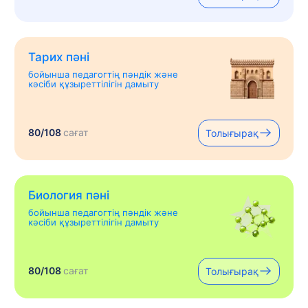
Тарих пәні
бойынша педагогтің пәндік және
кәсіби құзыреттілігін дамыту
80/108
сағат
Толығырақ
Биология пәні
бойынша педагогтің пәндік және
кәсіби құзыреттілігін дамыту
80/108
сағат
Толығырақ