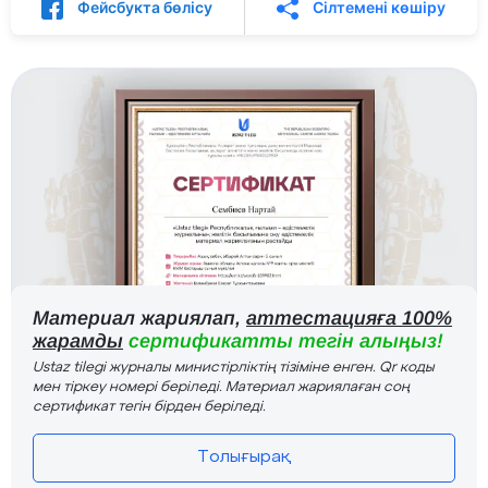
Фейсбукта бөлісу
Сілтемені көшіру
Материал жариялап,
аттестацияға 100%
жарамды
сертификатты тегін алыңыз!
Ustaz tilegi журналы министірліктің тізіміне енген. Qr коды
мен тіркеу номері беріледі. Материал жариялаған соң
сертификат тегін бірден беріледі.
Толығырақ