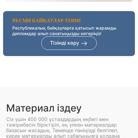
РЕСМИ БАЙҚАУЛАР ТІЗІМІ
Республикалық байқауларға қатысып жарамды
дипломдар алып санатыңызды көтеріңіз!
Тізімді көру
Материал іздеу
Сіз үшін 400 000 ұстаздардың еңбегі мен
тәжірибесін біріктіріп, ең үлкен материалдар
базасын жасадық. Төменде пәніңізді белгілеп,
керек материалды алып сабағыңызға қолдана