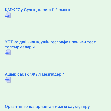
ҚМЖ "Су.Судың қасиеті" 2 сынып
ҰБТ-ға дайындық үшін география пәнінен тест
тапсырмалары
Ашық сабақ "Жыл мезгілдері"
Ортаңғы топқа арналған жазғы сауықтыру