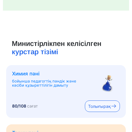
Министірлікпен келісілген
курстар тізімі
Химия пәні
бойынша педагогтің пәндік және
кәсіби құзыреттілігін дамыту
80/108
сағат
Толығырақ