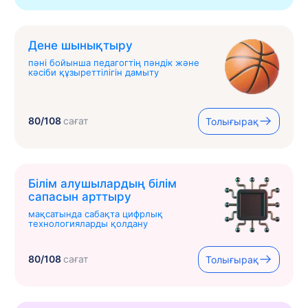
Дене шынықтыру
пәні бойынша педагогтің пәндік және
кәсіби құзыреттілігін дамыту
80/108
сағат
Толығырақ
Білім алушылардың білім
сапасын арттыру
мақсатында сабақта цифрлық
технологияларды қолдану
80/108
сағат
Толығырақ