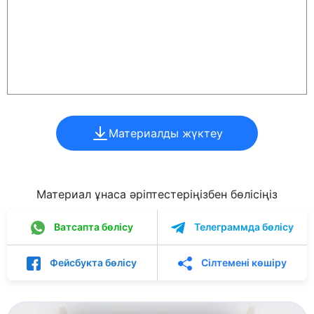
Материалды жүктеу
Материал ұнаса әріптестеріңізбен бөлісіңіз
Ватсапта бөлісу
Телеграммда бөлісу
Фейсбукта бөлісу
Сілтемені көшіру