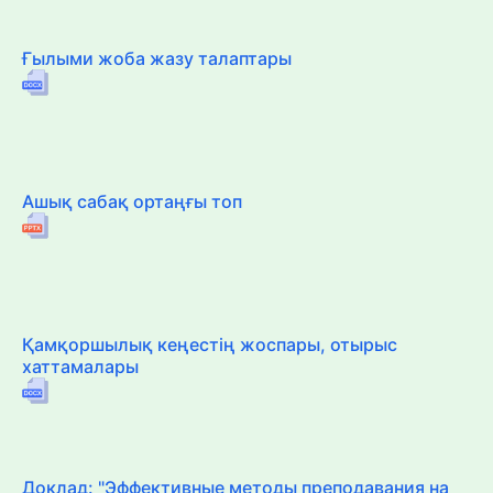
Ғылыми жоба жазу талаптары
Ашық сабақ ортаңғы топ
Қамқоршылық кеңестің жоспары, отырыс
хаттамалары
Доклад: "Эффективные методы преподавания на