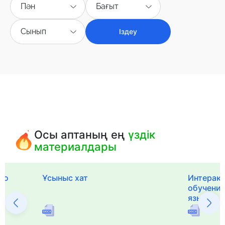
Пән
Бағыт
Сынып
Іздеу
Осы аптаның ең
үздік
материалдары
го
Ұсыныс хат
Интерак
обучения
языка и 