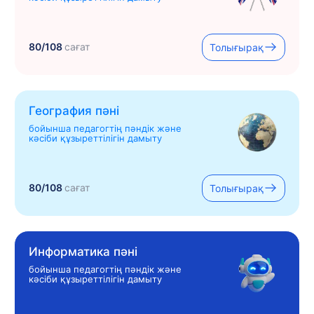
80/108
сағат
Толығырақ
География пәні
бойынша педагогтің пәндік және
кәсіби құзыреттілігін дамыту
80/108
сағат
Толығырақ
Информатика пәні
бойынша педагогтің пәндік және
кәсіби құзыреттілігін дамыту