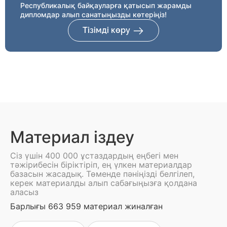
Республикалық байқауларға қатысып жарамды
дипломдар алып санатыңызды көтеріңіз!
Тізімді көру
Материал іздеу
Сіз үшін 400 000 ұстаздардың еңбегі мен
тәжірибесін біріктіріп, ең үлкен материалдар
базасын жасадық. Төменде пәніңізді белгілеп,
керек материалды алып сабағыңызға қолдана
аласыз
Барлығы 663 959 материал жиналған