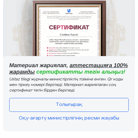
Материал жариялап,
аттестацияға 100%
жарамды
сертификатты тегін алыңыз!
Ustaz tilegi журналы министірліктің тізіміне енген. Qr коды
мен тіркеу номері беріледі. Материал жариялаған соң
сертификат тегін бірден беріледі.
Толығырақ
Оқу-ағарту министірлігінің ресми жауабы