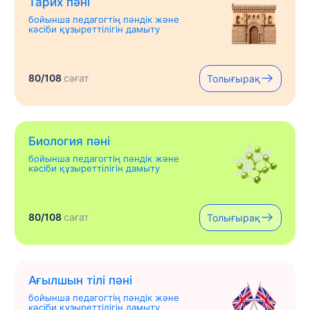
Тарих пәні
бойынша педагогтің пәндік және
кәсіби құзыреттілігін дамыту
80/108
сағат
Толығырақ
Биология пәні
бойынша педагогтің пәндік және
кәсіби құзыреттілігін дамыту
80/108
сағат
Толығырақ
Ағылшын тілі пәні
бойынша педагогтің пәндік және
кәсіби құзыреттілігін дамыту