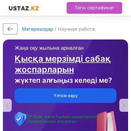
Тегін сертификат
алу
Материалдар
/
Научная работа
Жаңа оқу жылына арналған
Қысқа мерзімді сабақ
жоспарларын
жүктеп алғыңыз келеді ме?
Үлгісін көру
ҚР Білім және Ғылым министірлігінің
стандартымен жасалған