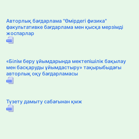
Авторлық бағдарлама "Өмірдегі физика"
факультативке бағдарлама мен қысқа мерзімді
жоспарлар
«Білім беру ұйымдарында мектепішілік бақылау
мен басқаруды ұйымдастыру» тақырыбыдағы
авторлық оқу бағдарламасы
Түзету дамыту сабағынан қмж