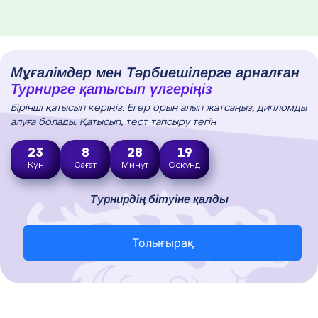
Мұғалімдер мен Тәрбиешілерге арналған
Турнирге қатысып үлгеріңіз
Бірінші қатысып көріңіз. Егер орын алып жатсаңыз, дипломды
алуға болады. Қатысып, тест тапсыру тегін
23
8
28
18
Күн
Сағат
Минут
Секунд
Турнирдің бітуіне қалды
Толығырақ