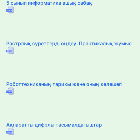
5 сынып информатика ашық сабақ
Растрлық суреттерді өңдеу. Практикалық жұмыс
Роботтехниканың тарихы және оның келешегі
Ақпаратты цифрлы тасымалдағыштар