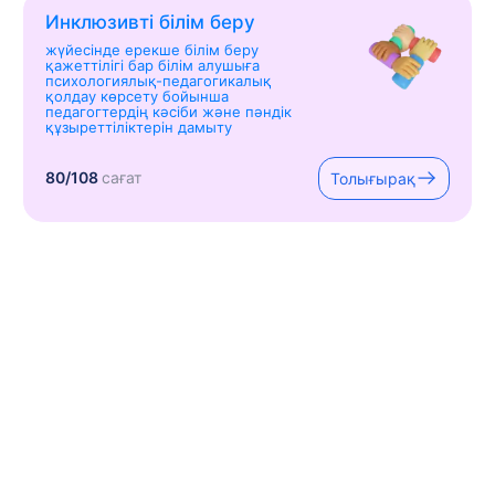
Инклюзивті білім беру
жүйесінде ерекше білім беру
қажеттілігі бар білім алушыға
психологиялық-педагогикалық
қолдау көрсету бойынша
педагогтердің кәсіби және пәндік
құзыреттіліктерін дамыту
80/108
сағат
Толығырақ