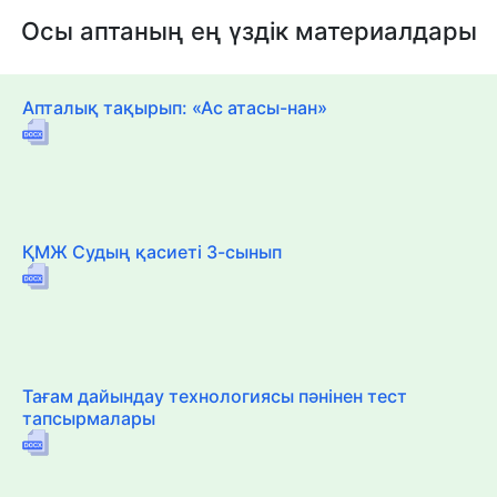
Осы аптаның ең үздік материалдары
Апталық тақырып: «Ас атасы-нан»
ҚМЖ Судың қасиеті 3-сынып
Тағам дайындау технологиясы пәнінен тест
тапсырмалары