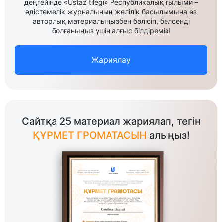
деңгейінде «Ustaz tilegi» Республикалық ғылыми –
әдістемелік журналының желілік басылымына өз
авторлық материалыңызбен бөлісіп, белсенді
болғаныңыз үшін алғыс білдіреміз!
Жариялау
Сайтқа 25 материал жариялап, тегін
ҚҰРМЕТ ГРОМАТАСЫН
алыңыз!