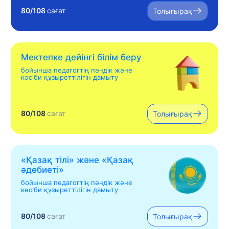
80/108
сағат
Толығырақ
Мектепке дейінгі білім беру
бойынша педагогтің пәндік және
кәсіби құзыреттілігін дамыту
80/108
сағат
Толығырақ
«Қазақ тілі» жəне «Қазақ
əдебиеті»
бойынша педагогтің пәндік және
кәсіби құзыреттілігін дамыту
80/108
сағат
Толығырақ