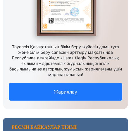
Тәуелсіз Қазақстанның білім беру жүйесін дамытуға
және білім беру сапасын арттыру мақсатында
Республика деңгейінде «Ustaz tilegi» Республикалық
ғылыми – әдістемелік журналының желілік
басылымына өз авторлық жұмысын жариялағаны үшін
марапатталасыз!
Жариялау
РЕСМИ БАЙҚАУЛАР ТІЗІМІ