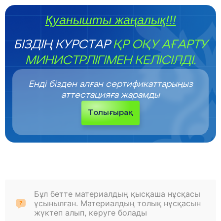
Қуанышты жаңалық!!!
БІЗДІҢ КУРСТАР
ҚР ОҚУ АҒАРТУ
МИНИСТРЛІГІМЕН КЕЛІСІЛДІ.
Енді бізден алған сертификаттарыңыз
аттестацияға жарамды
Толығырақ
Бұл бетте материалдың қысқаша нұсқасы
ұсынылған. Материалдың толық нұсқасын
жүктеп алып, көруге болады