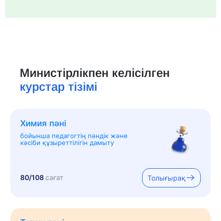
Министірлікпен келісілген
курстар тізімі
Химия пәні
бойынша педагогтің пәндік және
кәсіби құзыреттілігін дамыту
80/108
сағат
Толығырақ