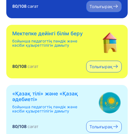
80/108
сағат
Толығырақ
Мектепке дейінгі білім беру
бойынша педагогтің пәндік және
кәсіби құзыреттілігін дамыту
80/108
сағат
Толығырақ
«Қазақ тілі» жəне «Қазақ
əдебиеті»
бойынша педагогтің пәндік және
кәсіби құзыреттілігін дамыту
80/108
сағат
Толығырақ