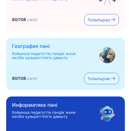
80/108
сағат
Толығырақ
География пәні
бойынша педагогтің пәндік және
кәсіби құзыреттілігін дамыту
80/108
сағат
Толығырақ
Информатика пәні
бойынша педагогтің пәндік және
кәсіби құзыреттілігін дамыту