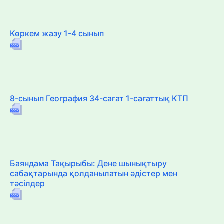
Көркем жазу 1-4 сынып
8-сынып География 34-сағат 1-сағаттық КТП
Баяндама Тақырыбы: Дене шынықтыру
сабақтарында қолданылатын әдістер мен
тәсілдер