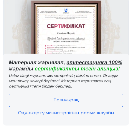
Материал жариялап,
аттестацияға 100%
жарамды
сертификатты тегін алыңыз!
Ustaz tilegi журналы министірліктің тізіміне енген. Qr коды
мен тіркеу номері беріледі. Материал жариялаған соң
сертификат тегін бірден беріледі.
Толығырақ
Оқу-ағарту министірлігінің ресми жауабы