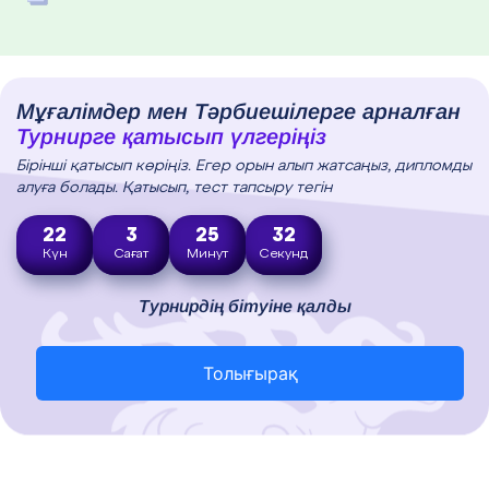
Мұғалімдер мен Тәрбиешілерге арналған
Турнирге қатысып үлгеріңіз
Бірінші қатысып көріңіз. Егер орын алып жатсаңыз, дипломды
алуға болады. Қатысып, тест тапсыру тегін
22
3
25
31
Күн
Сағат
Минут
Секунд
Турнирдің бітуіне қалды
Толығырақ