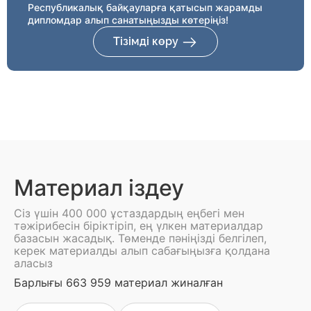
Республикалық байқауларға қатысып жарамды
дипломдар алып санатыңызды көтеріңіз!
Тізімді көру
Материал іздеу
Сіз үшін 400 000 ұстаздардың еңбегі мен
тәжірибесін біріктіріп, ең үлкен материалдар
базасын жасадық. Төменде пәніңізді белгілеп,
керек материалды алып сабағыңызға қолдана
аласыз
Барлығы 663 959 материал жиналған