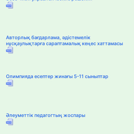
Авторлық бағдарлама, әдістемелік
нұсқаулықтарға сараптамалық кеңес хаттамасы
Олимпияда есептер жинағы 5-11 сыныптар
Әлеуметтік педагогтың жоспары