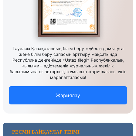
Тәуелсіз Қазақстанның білім беру жүйесін дамытуға
және білім беру сапасын арттыру мақсатында
Республика деңгейінде «Ustaz tilegi» Республикалық
ғылыми – әдістемелік журналының желілік
басылымына өз авторлық жұмысын жариялағаны үшін
марапатталасыз!
Жариялау
РЕСМИ БАЙҚАУЛАР ТІЗІМІ