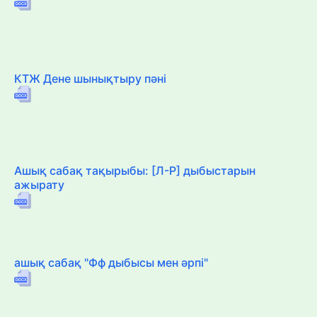
КТЖ Дене шынықтыру пәні
Ашық сабақ тақырыбы: [Л-Р] дыбыстарын
ажырату
ашық сабақ "Фф дыбысы мен әрпі"