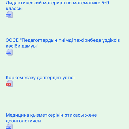
Дидактический материал по математике 5-9
классы
ЭССЕ "Педагогтардың тиімді тәжірибеде үздіксіз
кәсіби дамуы"
Көркем жазу дәптердегі үлгісі
Медицина қызметкерінің этикасы және
деонтологиясы