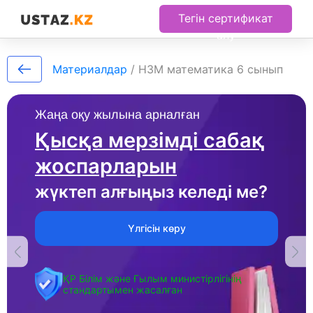
Тегін сертификат
алу
Материалдар
/
НЗМ математика 6 сынып
Жаңа оқу жылына арналған
Қысқа мерзімді сабақ
жоспарларын
жүктеп алғыңыз келеді ме?
Үлгісін көру
ҚР Білім және Ғылым министірлігінің
стандартымен жасалған