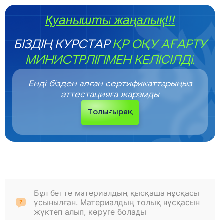
Қуанышты жаңалық!!!
БІЗДІҢ КУРСТАР
ҚР ОҚУ АҒАРТУ
МИНИСТРЛІГІМЕН КЕЛІСІЛДІ.
Енді бізден алған сертификаттарыңыз
аттестацияға жарамды
Толығырақ
Бұл бетте материалдың қысқаша нұсқасы
ұсынылған. Материалдың толық нұсқасын
жүктеп алып, көруге болады