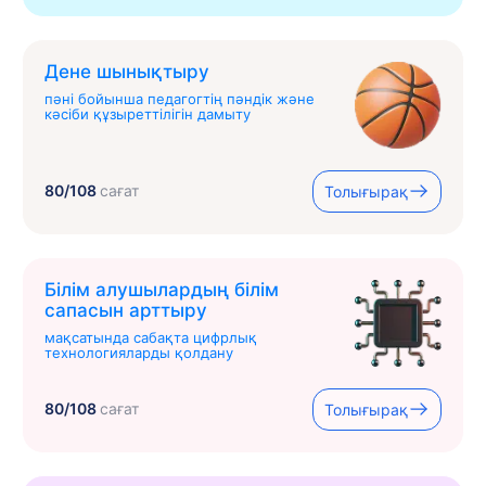
Дене шынықтыру
пәні бойынша педагогтің пәндік және
кәсіби құзыреттілігін дамыту
80/108
сағат
Толығырақ
Білім алушылардың білім
сапасын арттыру
мақсатында сабақта цифрлық
технологияларды қолдану
80/108
сағат
Толығырақ