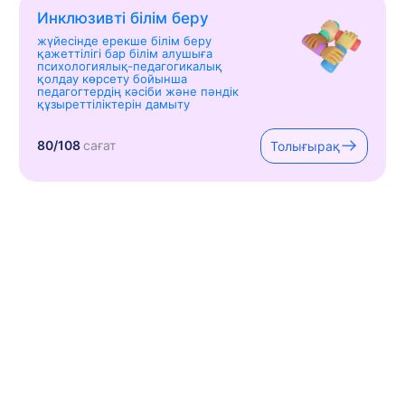
Инклюзивті білім беру
жүйесінде ерекше білім беру
қажеттілігі бар білім алушыға
психологиялық-педагогикалық
қолдау көрсету бойынша
педагогтердің кәсіби және пәндік
құзыреттіліктерін дамыту
80/108
сағат
Толығырақ