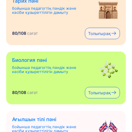
Тарих пәні
бойынша педагогтің пәндік және
кәсіби құзыреттілігін дамыту
80/108
сағат
Толығырақ
Биология пәні
бойынша педагогтің пәндік және
кәсіби құзыреттілігін дамыту
80/108
сағат
Толығырақ
Ағылшын тілі пәні
бойынша педагогтің пәндік және
кәсіби құзыреттілігін дамыту