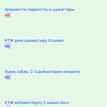
Әлеуметтік педагогтің іс құжаттары
КТЖ дене шынықтыру 8 сынып
Ашық сабақ. С-З дыбыстарын ажырату
КТЖ еңбекке баулу 2 сынып.docx