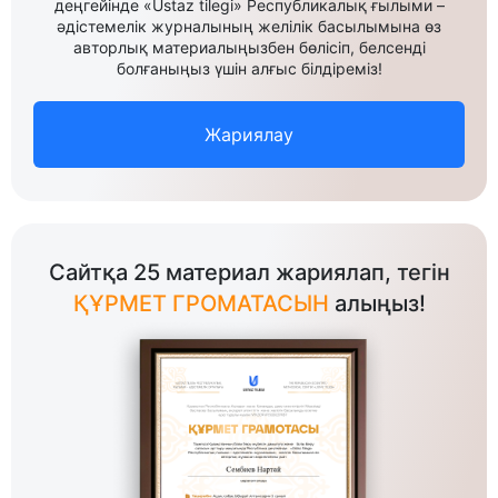
деңгейінде «Ustaz tilegi» Республикалық ғылыми –
әдістемелік журналының желілік басылымына өз
авторлық материалыңызбен бөлісіп, белсенді
болғаныңыз үшін алғыс білдіреміз!
Жариялау
Сайтқа 25 материал жариялап, тегін
ҚҰРМЕТ ГРОМАТАСЫН
алыңыз!