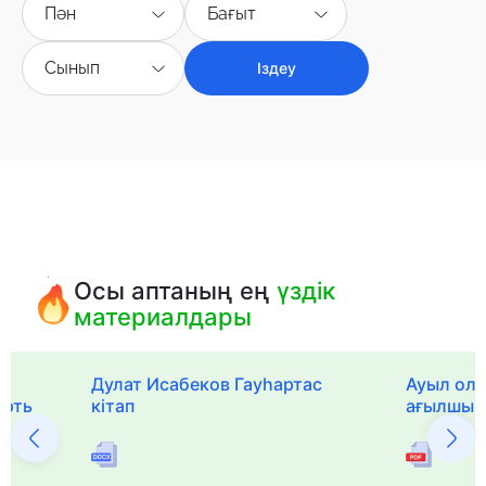
Пән
Бағыт
Сынып
Іздеу
Осы аптаның ең
үздік
материалдары
Дулат Исабеков Гауһартас
Ауыл оли
ерть
кітап
ағылшын 