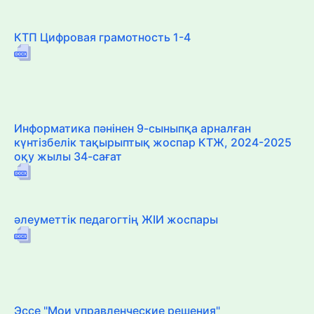
КТП Цифровая грамотность 1-4
Информатика пәнінен 9-сыныпқа арналған
күнтізбелік тақырыптық жоспар КТЖ, 2024-2025
оқу жылы 34-сағат
әлеуметтік педагогтің ЖІИ жоспары
Эссе "Мои управленческие решения"