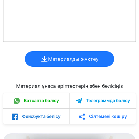
Материалды жүктеу
Материал ұнаса әріптестеріңізбен бөлісіңіз
Ватсапта бөлісу
Телеграммда бөлісу
Фейсбукта бөлісу
Сілтемені көшіру