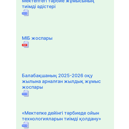
Мектептегі тәрбие жұмысының
тиімді әдістері
МІБ жоспары
Балабақшаның 2025-2026 оқу
жылына арналған жылдық жұмыс
жоспары
«Мектепке дейінгі тәрбиеде ойын
технологияларын тиімді қолдану»