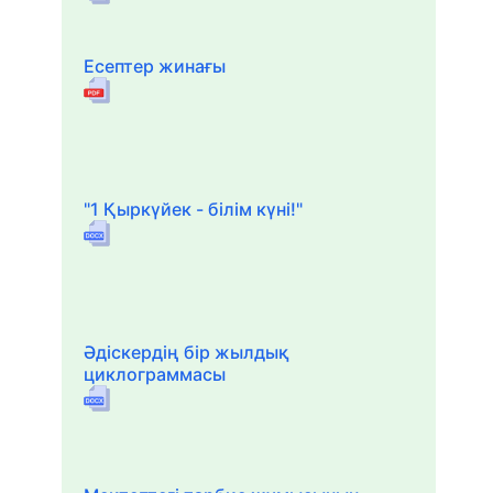
Есептер жинағы
"1 Қыркүйек - білім күні!"
Әдіскердің бір жылдық
циклограммасы