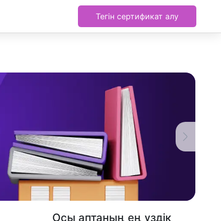
Тегін сертификат алу
Осы аптаның ең үздік