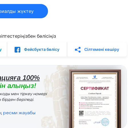
риалды жүктеу
птестеріңізбен бөлісіңіз
у
Фейсбукта бөлісу
Сілтемені көшіру
цияға 100%
н алыңыз!
r коды мен тіркеу номері
 бірден беріледі.
ің ресми жауабы