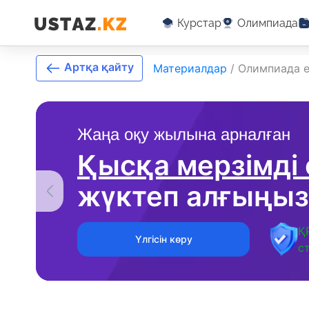
Курстар
Олимпиада
Артқа қайту
Материалдар
/
Олимпиада е
Жаңа оқу жылына арналған
Қысқа мерзімді
жүктеп алғыңыз
Қ
Үлгісін көру
с