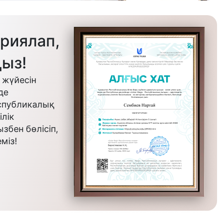
риялап,
ыз!
 жүйесін
де
еспубликалық
лік
бен бөлісіп,
міз!