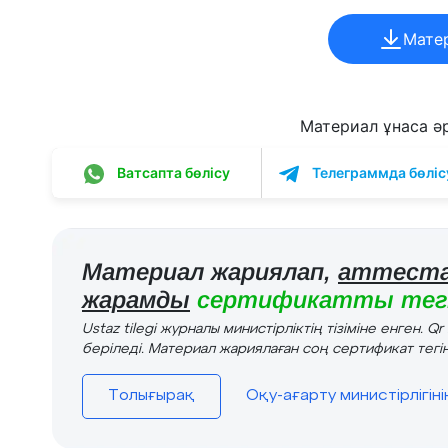
Мате
Материал ұнаса әрі
Ватсапта бөлісу
Телеграммда бөліс
Материал жариялап,
аттеста
жарамды
сертификатты тегі
Ustaz tilegi журналы министірліктің тізіміне енген. Q
беріледі. Материал жариялаған соң сертификат тегін
Толығырақ
Оқу-ағарту министірлігін