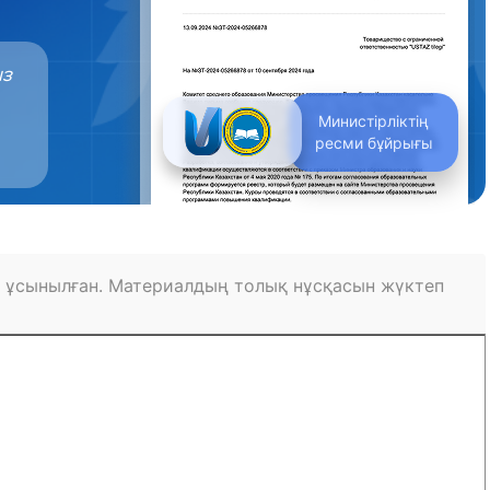
ыз
Министірліктің
ресми бұйрығы
 ұсынылған. Материалдың толық нұсқасын жүктеп