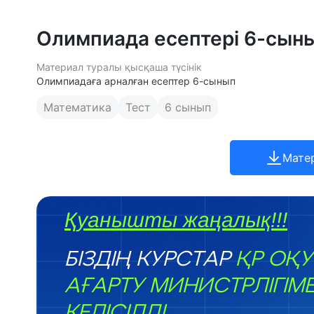
Олимпиада есептері 6-сын
Материал туралы қысқаша түсінік
Олимпиадаға арналған есептер 6-сынып
Математика
Тест
6 сынып
Мате
Қуанышты жаңалық!!!
БІЗДІҢ КУРСТАР
ҚР ОҚУ
АҒАРТУ МИНИСТРЛІГІМ
КЕЛІСІЛДІ.