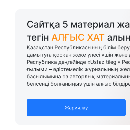
Сайтқа 5 материал жа
тегін
АЛҒЫС ХАТ
алың
Қазақстан Республикасының білім беру
дамытуға қосқан жеке үлесі үшін және 
Республика деңгейінде «Ustaz tilegi» Р
ғылыми – әдістемелік журналының желі
басылымына өз авторлық материалыңыз
белсенді болғаныңыз үшін алғыс білдіре
Жариялау