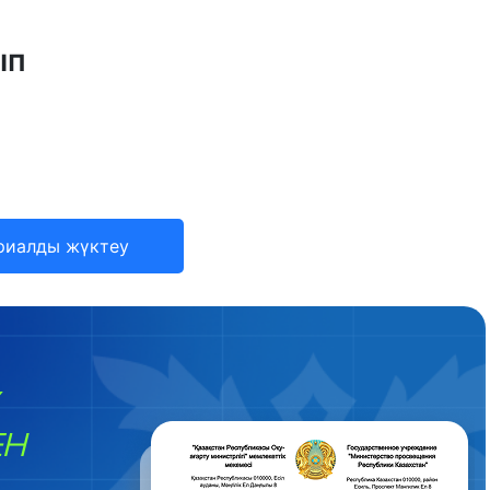
ып
риалды жүктеу
ЕН