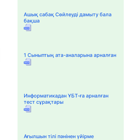
Ашық сабақ Сөйлеуді дамыту бала
бақша
1 Сыныптың ата-аналарына арналған
Информатикадан ҰБТ-ға арналған
тест сұрақтары
Ағылшын тілі пәнінен үйірме