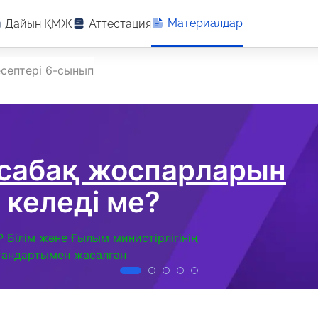
Материалдар
Дайын ҚМЖ
Аттестация
септері 6-сынып
 сабақ жоспарларын
 келеді ме?
Р Білім және Ғылым министірлігінің
тандартымен жасалған