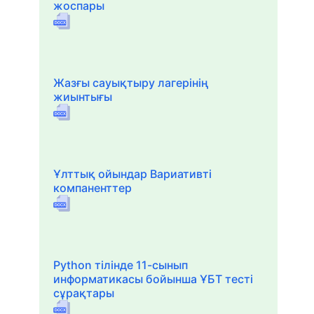
жоспары
Жазғы сауықтыру лагерінің
жиынтығы
Ұлттық ойындар Вариативті
компаненттер
Python тілінде 11-сынып
информатикасы бойынша ҰБТ тесті
сұрақтары