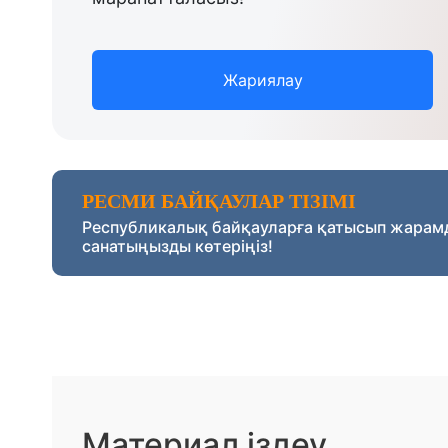
Жариялау
РЕСМИ БАЙҚАУЛАР ТІЗІМІ
Республикалық байқауларға қатысып жарам
санатыңызды көтеріңіз!
Материал іздеу