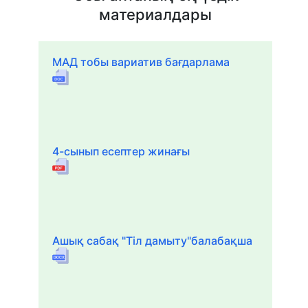
материалдары
МАД тобы вариатив бағдарлама
4-сынып есептер жинағы
Ашық сабақ "Тіл дамыту"балабақша