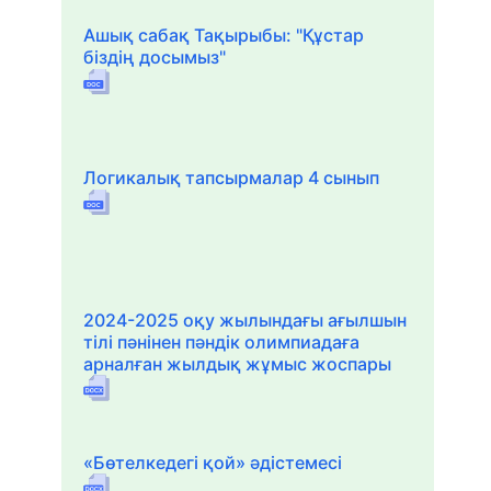
Ашық сабақ Тақырыбы: "Құстар
біздің досымыз"
Логикалық тапсырмалар 4 сынып
2024-2025 оқу жылындағы ағылшын
тілі пәнінен пәндік олимпиадаға
арналған жылдық жұмыс жоспары
«Бөтелкедегі қой» әдістемесі