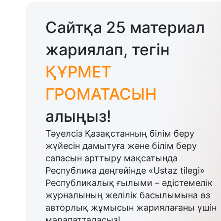
Сайтқа 25 материал
жариялап, тегін
ҚҰРМЕТ
ГРОМАТАСЫН
алыңыз!
Тәуелсіз Қазақстанның білім беру
жүйесін дамытуға және білім беру
сапасын арттыру мақсатында
Республика деңгейінде «Ustaz tilegi»
Республикалық ғылыми – әдістемелік
журналының желілік басылымына өз
авторлық жұмысын жариялағаны үшін
марапатталасыз!