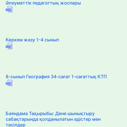
Әлеуметтік педагогтың жоспары
Көркем жазу 1-4 сынып
8-сынып География 34-сағат 1-сағаттық КТП
Баяндама Тақырыбы: Дене шынықтыру
сабақтарында қолданылатын әдістер мен
тәсілдер