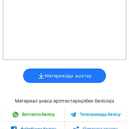
Материалды жүктеу
Материал ұнаса әріптестеріңізбен бөлісіңіз
Ватсапта бөлісу
Телеграммда бөлісу
Фейсбукта бөлісу
Сілтемені көшіру