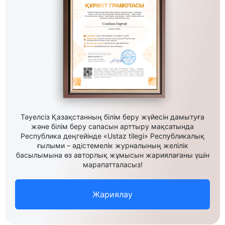
Тәуелсіз Қазақстанның білім беру жүйесін дамытуға
және білім беру сапасын арттыру мақсатында
Республика деңгейінде «Ustaz tilegi» Республикалық
ғылыми – әдістемелік журналының желілік
басылымына өз авторлық жұмысын жариялағаны үшін
марапатталасыз!
Жариялау