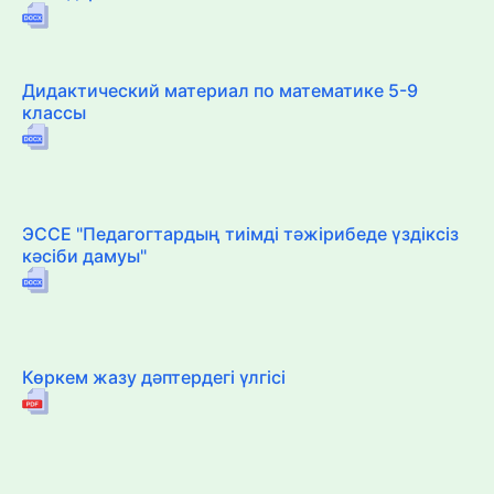
Дидактический материал по математике 5-9
классы
ЭССЕ "Педагогтардың тиімді тәжірибеде үздіксіз
кәсіби дамуы"
Көркем жазу дәптердегі үлгісі