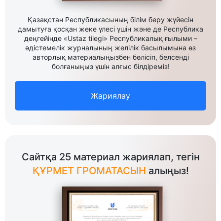
Қазақстан Республикасының білім беру жүйесін
дамытуға қосқан жеке үлесі үшін және де Республика
деңгейінде «Ustaz tilegi» Республикалық ғылыми –
әдістемелік журналының желілік басылымына өз
авторлық материалыңызбен бөлісіп, белсенді
болғаныңыз үшін алғыс білдіреміз!
Жариялау
Сайтқа 25 материал жариялап, тегін
ҚҰРМЕТ ГРОМАТАСЫН
алыңыз!