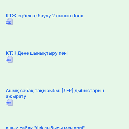
КТЖ еңбекке баулу 2 сынып.docx
КТЖ Дене шынықтыру пәні
Ашық сабақ тақырыбы: [Л-Р] дыбыстарын
ажырату
ашық сабақ "Фф дыбысы мен әрпі"