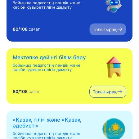
бойынша педагогтің пәндік және
кәсіби құзыреттілігін дамыту
80/108
сағат
Толығырақ
Мектепке дейінгі білім беру
бойынша педагогтің пәндік және
кәсіби құзыреттілігін дамыту
80/108
сағат
Толығырақ
«Қазақ тілі» жəне «Қазақ
əдебиеті»
бойынша педагогтің пәндік және
кәсіби құзыреттілігін дамыту