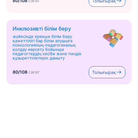
80/108
сағат
Толығырақ
Инклюзивті білім беру
жүйесінде ерекше білім беру
қажеттілігі бар білім алушыға
психологиялық-педагогикалық
қолдау көрсету бойынша
педагогтердің кәсіби және пәндік
құзыреттіліктерін дамыту
80/108
сағат
Толығырақ