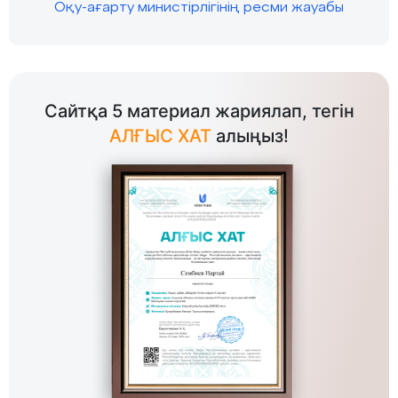
Оқу-ағарту министірлігінің ресми жауабы
Сайтқа 5 материал жариялап, тегін
АЛҒЫС ХАТ
алыңыз!