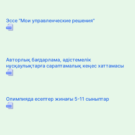
Эссе "Мои управленческие решения"
Авторлық бағдарлама, әдістемелік
нұсқаулықтарға сараптамалық кеңес хаттамасы
Олимпияда есептер жинағы 5-11 сыныптар