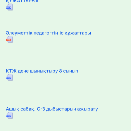
ҚҰЖАТТАРЫ»
Әлеуметтік педагогтің іс құжаттары
КТЖ дене шынықтыру 8 сынып
Ашық сабақ. С-З дыбыстарын ажырату