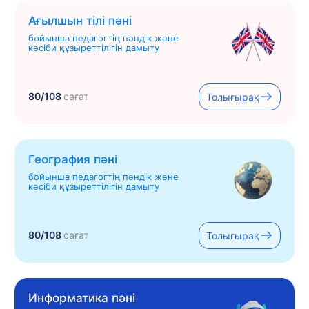
Ағылшын тілі пәні
бойынша педагогтің пәндік және
кәсіби құзыреттілігін дамыту
80/108
сағат
Толығырақ
География пәні
бойынша педагогтің пәндік және
кәсіби құзыреттілігін дамыту
80/108
сағат
Толығырақ
Информатика пәні