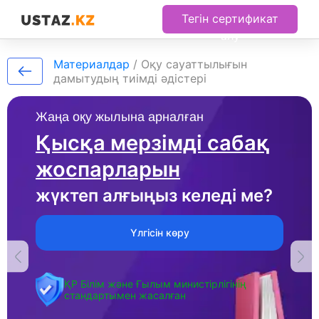
Тегін сертификат
алу
Материалдар
/
Оқу сауаттылығын
дамытудың тиімді әдістері
Жаңа оқу жылына арналған
Қысқа мерзімді сабақ
жоспарларын
жүктеп алғыңыз келеді ме?
Үлгісін көру
ҚР Білім және Ғылым министірлігінің
стандартымен жасалған