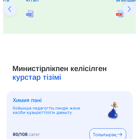
Министірлікпен келісілген
курстар тізімі
Химия пәні
бойынша педагогтің пәндік және
кәсіби құзыреттілігін дамыту
80/108
сағат
Толығырақ