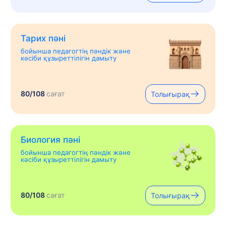
Тарих пәні
бойынша педагогтің пәндік және
кәсіби құзыреттілігін дамыту
80/108
сағат
Толығырақ
Биология пәні
бойынша педагогтің пәндік және
кәсіби құзыреттілігін дамыту
80/108
сағат
Толығырақ