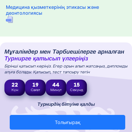
Медицина қызметкерінің этикасы және
деонтологиясы
Мұғалімдер мен Тәрбиешілерге арналған
Турнирге қатысып үлгеріңіз
Бірінші қатысып көріңіз. Егер орын алып жатсаңыз, дипломды
алуға болады. Қатысып, тест тапсыру тегін
22
19
44
14
Күн
Сағат
Минут
Секунд
Турнирдің бітуіне қалды
Толығырақ