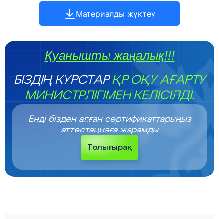
Материалды жүктеу
Қуанышты жаңалық!!!
БІЗДІҢ КУРСТАР
ҚР ОҚУ АҒАРТУ
МИНИСТРЛІГІМЕН КЕЛІСІЛДІ.
Енді бізден алған сертификаттарыңыз
аттестацияға жарамды
Толығырақ