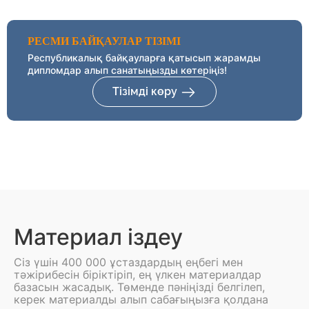
РЕСМИ БАЙҚАУЛАР ТІЗІМІ
Республикалық байқауларға қатысып жарамды
дипломдар алып санатыңызды көтеріңіз!
Тізімді көру
Материал іздеу
Сіз үшін 400 000 ұстаздардың еңбегі мен
тәжірибесін біріктіріп, ең үлкен материалдар
базасын жасадық. Төменде пәніңізді белгілеп,
керек материалды алып сабағыңызға қолдана