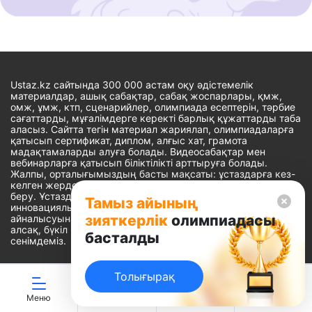
Ustaz.kz сайтында 300 000 астам оқу әдістемелік
материалдар, ашық сабақтар, сабақ жоспарлары, қмж,
омж, ұмж, ктп, сценарийлер, олимпиада есептерін, тәрбие
сағаттарды, мұғалімдерге керекті барлық құжаттарды таба
аласыз. Сайтта тегін материал жариялап, олимпиадаларға
қатысып сертификат, диплом, алғыс хат, грамота
мадақтамаларды алуға болады. Видеосабақтар мен
вебинарларға қатысып біліктілікті арттыруға болады.
Жалпы, орталығымыздың басты мақсаты: ұстаздарға кез-
келген жерде, кез-келген уақытта білім алуына мүмкіндік
беру. Ұстаздардың барлық өзекті мәселелеріне
Тамыз айының
инновациялық шешім тауып, шығармашылық жұмыспен
зияткерлік
олимпиадасы
айналысуына уақыт сыйлау. «Ұстаздарға сапалы білім бере
алсақ, бүкіл Қазақ еліне білім бере аламыз» - деген
басталды
сенімдеміз.
Толығырақ
Сайт Peaksoft веб-студиясында жасалған - Peaksoft.kz
Меню
ЖИ көмекші
Ойындар
Дайын ҚМЖ