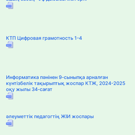
КТП Цифровая грамотность 1-4
Информатика пәнінен 9-сыныпқа арналған
күнтізбелік тақырыптық жоспар КТЖ, 2024-2025
оқу жылы 34-сағат
әлеуметтік педагогтің ЖІИ жоспары