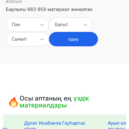
аласыз
Барлығы 663 959 материал жиналған
Пән
Бағыт
Сынып
Іздеу
Осы аптаның ең
үздік
материалдары
Дулат Исабеков Гауһартас
Ауыл оли
ерть
кітап
ағылшын 