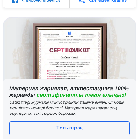
Материал жариялап,
аттестацияға 100%
жарамды
сертификатты тегін алыңыз!
Ustaz tilegi журналы министірліктің тізіміне енген. Qr коды
мен тіркеу номері беріледі. Материал жариялаған соң
сертификат тегін бірден беріледі.
Толығырақ