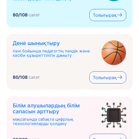
80/108
сағат
Толығырақ
Дене шынықтыру
пәні бойынша педагогтің пәндік және
кәсіби құзыреттілігін дамыту
80/108
сағат
Толығырақ
Білім алушылардың білім
сапасын арттыру
мақсатында сабақта цифрлық
технологияларды қолдану