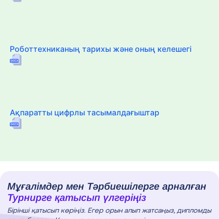
Роботтехниканың тарихы және оның келешегі
Ақпаратты цифрлы тасымалдағыштар
Мұғалімдер мен Тәрбиешілерге арналған
Турнирге қатысып үлгеріңіз
Бірінші қатысып көріңіз. Егер орын алып жатсаңыз, дипломды