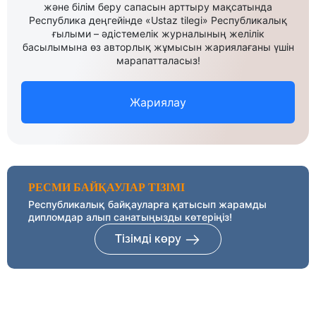
және білім беру сапасын арттыру мақсатында
Республика деңгейінде «Ustaz tilegi» Республикалық
ғылыми – әдістемелік журналының желілік
басылымына өз авторлық жұмысын жариялағаны үшін
марапатталасыз!
Жариялау
РЕСМИ БАЙҚАУЛАР ТІЗІМІ
Республикалық байқауларға қатысып жарамды
дипломдар алып санатыңызды көтеріңіз!
Тізімді көру