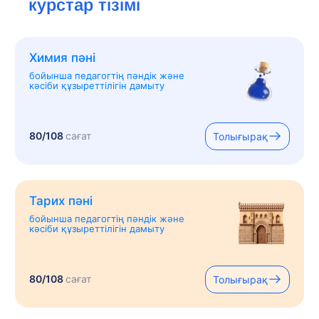
курстар тізімі
Химия пәні
бойынша педагогтің пәндік және
кәсіби құзыреттілігін дамыту
80/108
сағат
Толығырақ
Тарих пәні
бойынша педагогтің пәндік және
кәсіби құзыреттілігін дамыту
80/108
сағат
Толығырақ