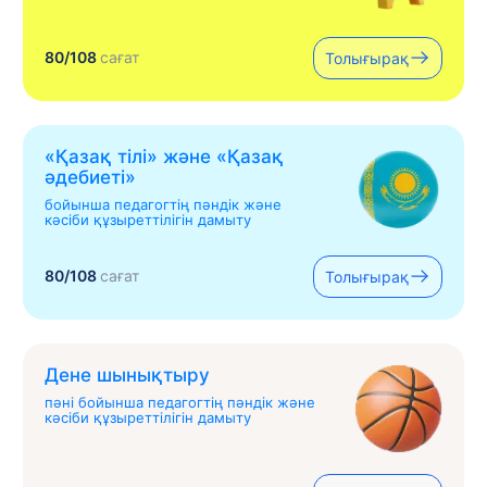
80/108
сағат
Толығырақ
«Қазақ тілі» жəне «Қазақ
əдебиеті»
бойынша педагогтің пәндік және
кәсіби құзыреттілігін дамыту
80/108
сағат
Толығырақ
Дене шынықтыру
пәні бойынша педагогтің пәндік және
кәсіби құзыреттілігін дамыту