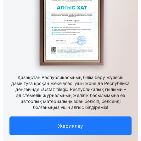
Қазақстан Республикасының білім беру жүйесін
дамытуға қосқан жеке үлесі үшін және де Республика
деңгейінде «Ustaz tilegi» Республикалық ғылыми –
әдістемелік журналының желілік басылымына өз
авторлық материалыңызбен бөлісіп, белсенді
болғаныңыз үшін алғыс білдіреміз!
Жариялау