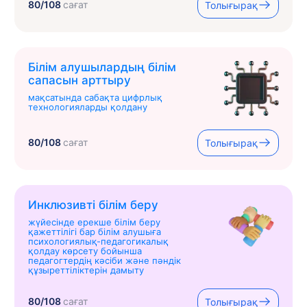
80/108
сағат
Толығырақ
Білім алушылардың білім
сапасын арттыру
мақсатында сабақта цифрлық
технологияларды қолдану
80/108
сағат
Толығырақ
Инклюзивті білім беру
жүйесінде ерекше білім беру
қажеттілігі бар білім алушыға
психологиялық-педагогикалық
қолдау көрсету бойынша
педагогтердің кәсіби және пәндік
құзыреттіліктерін дамыту
80/108
сағат
Толығырақ