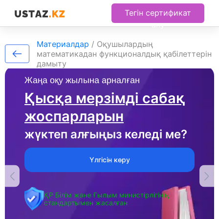
Тегін сертификат
алу
Материалдар
/
Оқушылардың
математикадан функционалдық қабілеттерін
дамыту
Жаңа оқу жылына арналған
Қысқа мерзімді сабақ
жоспарларын
жүктеп алғыңыз келеді ме?
Үлгісін көру
ҚР Білім және Ғылым министірлігінің
стандартымен жасалған