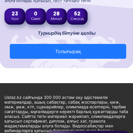
алуға болады. Қатысып, тест тапсыру тегін
23
0
28
51
Күн
Сағат
Минут
Секунд
Турнирдің бітуіне қалды
Толығырақ
Ustaz.kz сайтында 300 000 астам оқу әдістемелік
материалдар, ашық сабақтар, сабақ жоспарлары, қмж,
омж, ұмж, ктп, сценарийлер, олимпиада есептерін, тәрбие
сағаттарды, мұғалімдерге керекті барлық құжаттарды таба
аласыз. Сайтта тегін материал жариялап, олимпиадаларға
қатысып сертификат, диплом, алғыс хат, грамота
мадақтамаларды алуға болады. Видеосабақтар мен
вебинарларға қатысып біліктілікті арттыруға болады.