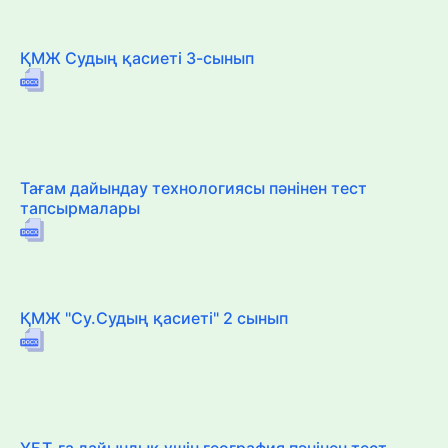
ҚМЖ Судың қасиеті 3-сынып
Тағам дайындау технологиясы пәнінен тест
тапсырмалары
ҚМЖ "Су.Судың қасиеті" 2 сынып
ҰБТ-ға дайындық үшін география пәнінен тест