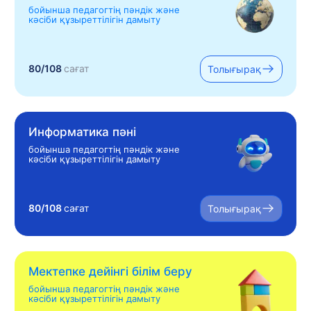
бойынша педагогтің пәндік және
кәсіби құзыреттілігін дамыту
80/108
сағат
Толығырақ
Информатика пәні
бойынша педагогтің пәндік және
кәсіби құзыреттілігін дамыту
80/108
сағат
Толығырақ
Мектепке дейінгі білім беру
бойынша педагогтің пәндік және
кәсіби құзыреттілігін дамыту