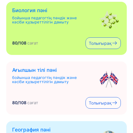
Биология пәні
бойынша педагогтің пәндік және
кәсіби құзыреттілігін дамыту
80/108
сағат
Толығырақ
Ағылшын тілі пәні
бойынша педагогтің пәндік және
кәсіби құзыреттілігін дамыту
80/108
сағат
Толығырақ
География пәні