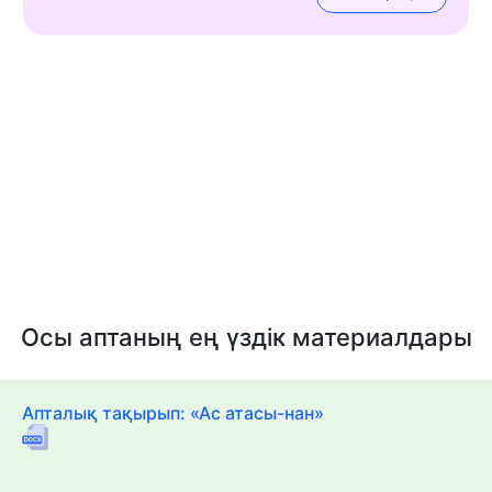
Осы аптаның ең үздік материалдары
Апталық тақырып: «Ас атасы-нан»