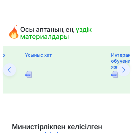
Осы аптаның ең
үздік
материалдары
го
Ұсыныс хат
Интерак
обучения
языка и 
Министірлікпен келісілген