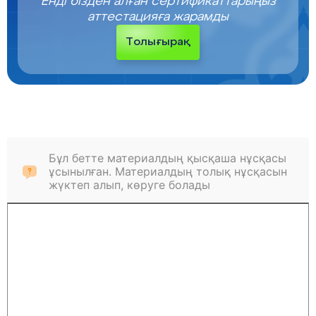
Енді бізден алған сертификаттарыңыз
аттестацияға жарамды
Толығырақ
Бұл бетте материалдың қысқаша нұсқасы
ұсынылған. Материалдың толық нұсқасын
жүктеп алып, көруге болады