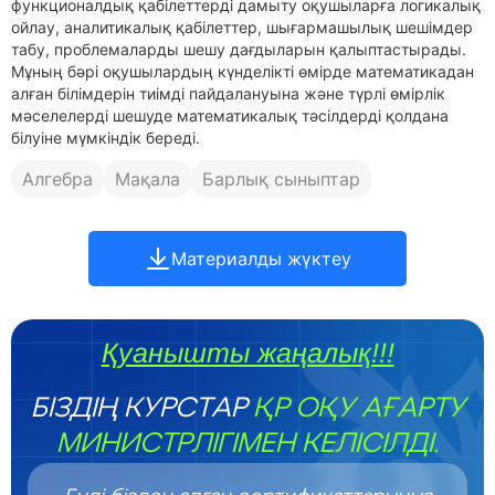
функционалдық қабілеттерді дамыту оқушыларға логикалық
ойлау, аналитикалық қабілеттер, шығармашылық шешімдер
табу, проблемаларды шешу дағдыларын қалыптастырады.
Мұның бәрі оқушылардың күнделікті өмірде математикадан
алған білімдерін тиімді пайдалануына және түрлі өмірлік
мәселелерді шешуде математикалық тәсілдерді қолдана
білуіне мүмкіндік береді.
Алгебра
Мақала
Барлық сыныптар
Материалды жүктеу
Қуанышты жаңалық!!!
БІЗДІҢ КУРСТАР
ҚР ОҚУ АҒАРТУ
МИНИСТРЛІГІМЕН КЕЛІСІЛДІ.