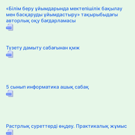
«Білім беру ұйымдарында мектепішілік бақылау
мен басқаруды ұйымдастыру» тақырыбыдағы
авторлық оқу бағдарламасы
Түзету дамыту сабағынан қмж
5 сынып информатика ашық сабақ
Растрлық суреттерді өңдеу. Практикалық жұмыс