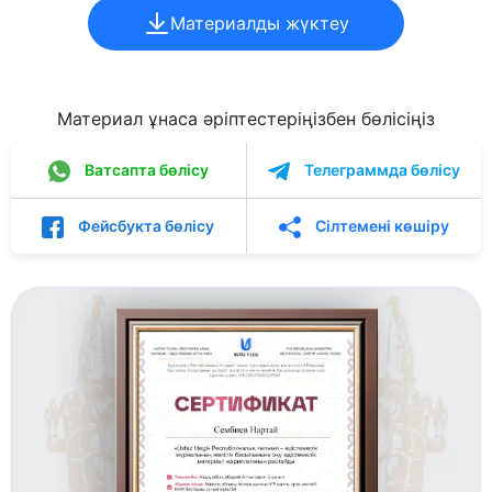
Материалды жүктеу
Материал ұнаса әріптестеріңізбен бөлісіңіз
Ватсапта бөлісу
Телеграммда бөлісу
Фейсбукта бөлісу
Сілтемені көшіру