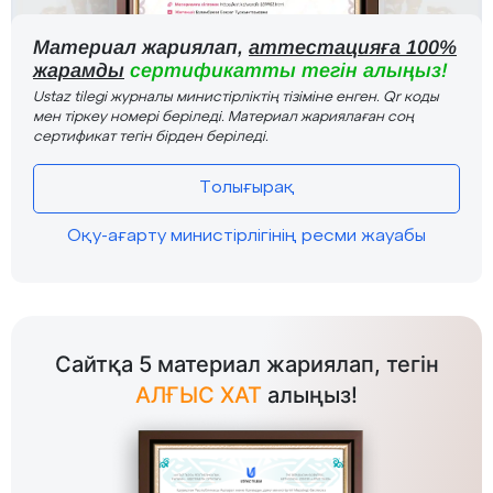
Материал жариялап,
аттестацияға 100%
жарамды
сертификатты тегін алыңыз!
Ustaz tilegi журналы министірліктің тізіміне енген. Qr коды
мен тіркеу номері беріледі. Материал жариялаған соң
сертификат тегін бірден беріледі.
Толығырақ
Оқу-ағарту министірлігінің ресми жауабы
Сайтқа 5 материал жариялап, тегін
АЛҒЫС ХАТ
алыңыз!