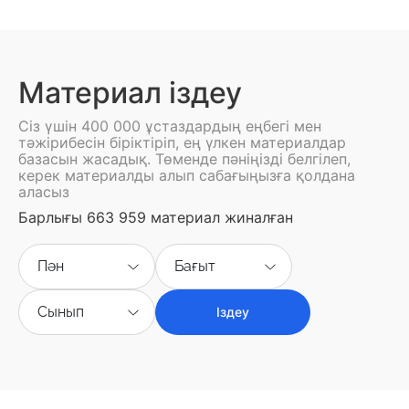
Материал іздеу
Сіз үшін 400 000 ұстаздардың еңбегі мен
тәжірибесін біріктіріп, ең үлкен материалдар
базасын жасадық. Төменде пәніңізді белгілеп,
керек материалды алып сабағыңызға қолдана
аласыз
Барлығы 663 959 материал жиналған
Пән
Бағыт
Сынып
Іздеу