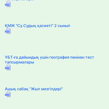
ҚМЖ "Су.Судың қасиеті" 2 сынып
ҰБТ-ға дайындық үшін география пәнінен тест
тапсырмалары
Ашық сабақ "Жыл мезгілдері"