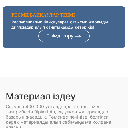
РЕСМИ БАЙҚАУЛАР ТІЗІМІ
Республикалық байқауларға қатысып жарамды
дипломдар алып санатыңызды көтеріңіз!
Тізімді көру
Материал іздеу
Сіз үшін 400 000 ұстаздардың еңбегі мен
тәжірибесін біріктіріп, ең үлкен материалдар
базасын жасадық. Төменде пәніңізді белгілеп,
керек материалды алып сабағыңызға қолдана
аласыз