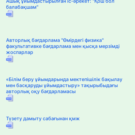
Ашық ұйымдастырылған іс-әрекет: "Қош бол
балабақшам"
Авторлық бағдарлама "Өмірдегі физика"
факультативке бағдарлама мен қысқа мерзімді
жоспарлар
«Білім беру ұйымдарында мектепішілік бақылау
мен басқаруды ұйымдастыру» тақырыбыдағы
авторлық оқу бағдарламасы
Түзету дамыту сабағынан қмж