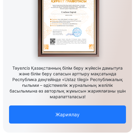
Тәуелсіз Қазақстанның білім беру жүйесін дамытуға
және білім беру сапасын арттыру мақсатында
Республика деңгейінде «Ustaz tilegi» Республикалық
ғылыми – әдістемелік журналының желілік
басылымына өз авторлық жұмысын жариялағаны үшін
марапатталасыз!
Жариялау