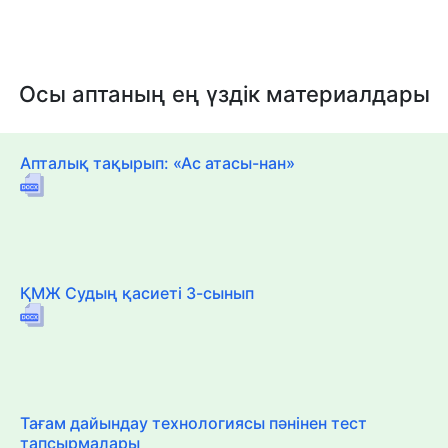
Осы аптаның ең үздік материалдары
Апталық тақырып: «Ас атасы-нан»
ҚМЖ Судың қасиеті 3-сынып
Тағам дайындау технологиясы пәнінен тест
тапсырмалары