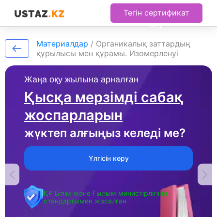
Тегін сертификат
алу
Материалдар
/
Органикалық заттардың
құрылысы мен құрамы. Изомерленуі
Жаңа оқу жылына арналған
Қысқа мерзімді сабақ
жоспарларын
жүктеп алғыңыз келеді ме?
Үлгісін көру
ҚР Білім және Ғылым министірлігінің
стандартымен жасалған