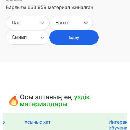
Барлығы 663 959 материал жиналған
Пән
Бағыт
Сынып
Іздеу
Осы аптаның ең
үздік
материалдары
го
Ұсыныс хат
Интерак
обучения