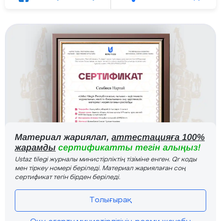
Материал жариялап,
аттестацияға 100%
жарамды
сертификатты тегін алыңыз!
Ustaz tilegi журналы министірліктің тізіміне енген. Qr коды
мен тіркеу номері беріледі. Материал жариялаған соң
сертификат тегін бірден беріледі.
Толығырақ