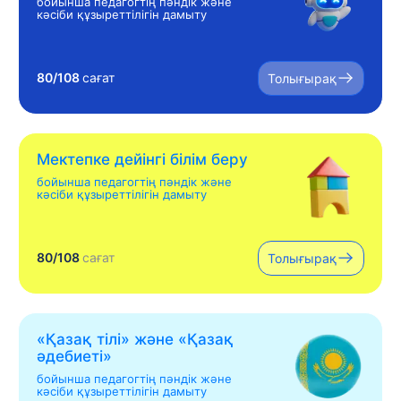
бойынша педагогтің пәндік және
кәсіби құзыреттілігін дамыту
80/108
сағат
Толығырақ
Мектепке дейінгі білім беру
бойынша педагогтің пәндік және
кәсіби құзыреттілігін дамыту
80/108
сағат
Толығырақ
«Қазақ тілі» жəне «Қазақ
əдебиеті»
бойынша педагогтің пәндік және
кәсіби құзыреттілігін дамыту