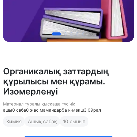
Органикалық заттардың
құрылысы мен құрамы.
Изомерленуі
Материал туралы қысқаша түсінік
ашы0 саба0 жас мамандар5а к-мекш3 09рал
Химия
Ашық сабақ
10 сынып