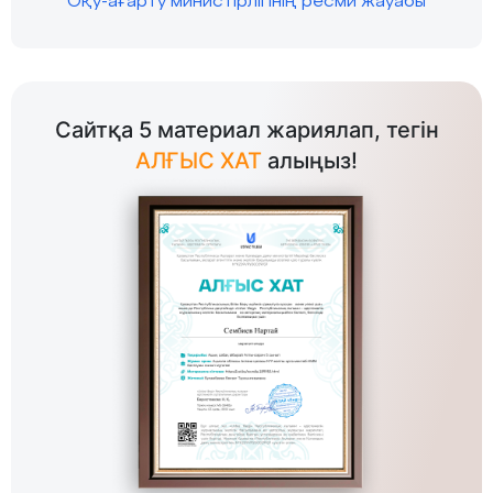
Оқу-ағарту министірлігінің ресми жауабы
Сайтқа 5 материал жариялап, тегін
АЛҒЫС ХАТ
алыңыз!