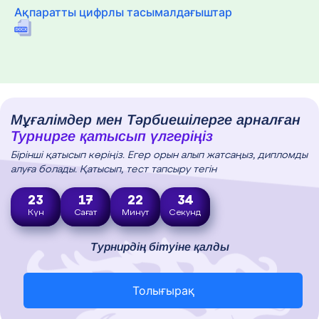
Ақпаратты цифрлы тасымалдағыштар
Мұғалімдер мен Тәрбиешілерге арналған
Турнирге қатысып үлгеріңіз
Бірінші қатысып көріңіз. Егер орын алып жатсаңыз, дипломды
алуға болады. Қатысып, тест тапсыру тегін
23
17
22
33
Күн
Сағат
Минут
Секунд
Турнирдің бітуіне қалды
Толығырақ