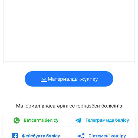
Материалды жүктеу
Материал ұнаса әріптестеріңізбен бөлісіңіз
Ватсапта бөлісу
Телеграммда бөлісу
Фейсбукта бөлісу
Сілтемені көшіру