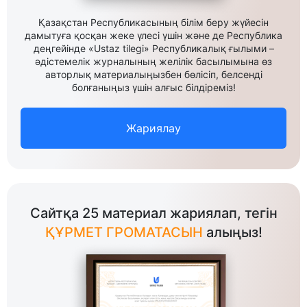
Қазақстан Республикасының білім беру жүйесін
дамытуға қосқан жеке үлесі үшін және де Республика
деңгейінде «Ustaz tilegi» Республикалық ғылыми –
әдістемелік журналының желілік басылымына өз
авторлық материалыңызбен бөлісіп, белсенді
болғаныңыз үшін алғыс білдіреміз!
Жариялау
Сайтқа 25 материал жариялап, тегін
ҚҰРМЕТ ГРОМАТАСЫН
алыңыз!