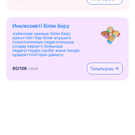
Инклюзивті білім беру
жүйесінде ерекше білім беру
қажеттілігі бар білім алушыға
психологиялық-педагогикалық
қолдау көрсету бойынша
педагогтердің кәсіби және пәндік
құзыреттіліктерін дамыту
80/108
сағат
Толығырақ