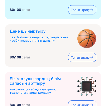
80/108
сағат
Толығырақ
Дене шынықтыру
пәні бойынша педагогтің пәндік және
кәсіби құзыреттілігін дамыту
80/108
сағат
Толығырақ
Білім алушылардың білім
сапасын арттыру
мақсатында сабақта цифрлық
технологияларды қолдану
80/108
сағат
Толығырақ