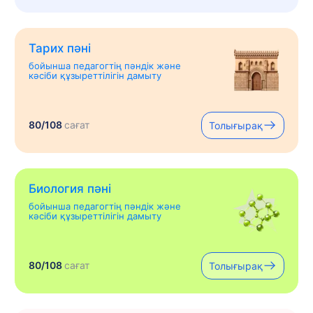
Тарих пәні
бойынша педагогтің пәндік және
кәсіби құзыреттілігін дамыту
80/108
сағат
Толығырақ
Биология пәні
бойынша педагогтің пәндік және
кәсіби құзыреттілігін дамыту
80/108
сағат
Толығырақ