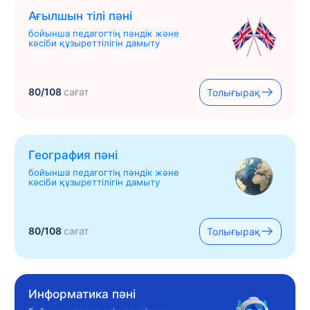
Ағылшын тілі пәні
бойынша педагогтің пәндік және
кәсіби құзыреттілігін дамыту
80/108
сағат
Толығырақ
География пәні
бойынша педагогтің пәндік және
кәсіби құзыреттілігін дамыту
80/108
сағат
Толығырақ
Информатика пәні