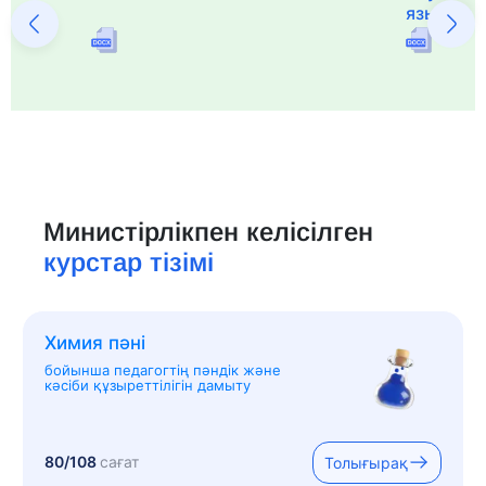
языка и 
Министірлікпен келісілген
курстар тізімі
Химия пәні
бойынша педагогтің пәндік және
кәсіби құзыреттілігін дамыту
80/108
сағат
Толығырақ