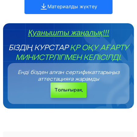
Материалды жүктеу
Қуанышты жаңалық!!!
БІЗДІҢ КУРСТАР
ҚР ОҚУ АҒАРТУ
МИНИСТРЛІГІМЕН КЕЛІСІЛДІ.
Енді бізден алған сертификаттарыңыз
аттестацияға жарамды
Толығырақ