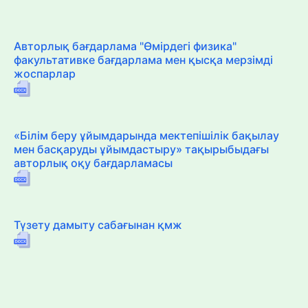
Авторлық бағдарлама "Өмірдегі физика"
факультативке бағдарлама мен қысқа мерзімді
жоспарлар
«Білім беру ұйымдарында мектепішілік бақылау
мен басқаруды ұйымдастыру» тақырыбыдағы
авторлық оқу бағдарламасы
Түзету дамыту сабағынан қмж