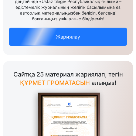
деңгейінде «Ustaz tilegi» Республикалық ғылыми –
әдістемелік журналының желілік басылымына өз
авторлық материалыңызбен бөлісіп, белсенді
болғаныңыз үшін алғыс білдіреміз!
Жариялау
Сайтқа 25 материал жариялап, тегін
ҚҰРМЕТ ГРОМАТАСЫН
алыңыз!