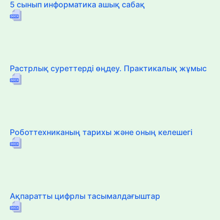
5 сынып информатика ашық сабақ
Растрлық суреттерді өңдеу. Практикалық жұмыс
Роботтехниканың тарихы және оның келешегі
Ақпаратты цифрлы тасымалдағыштар