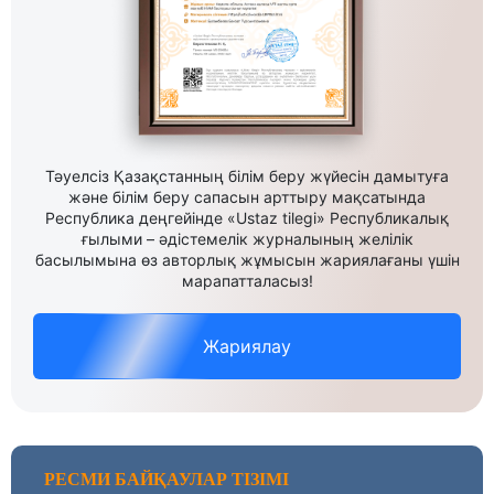
Тәуелсіз Қазақстанның білім беру жүйесін дамытуға
және білім беру сапасын арттыру мақсатында
Республика деңгейінде «Ustaz tilegi» Республикалық
ғылыми – әдістемелік журналының желілік
басылымына өз авторлық жұмысын жариялағаны үшін
марапатталасыз!
Жариялау
РЕСМИ БАЙҚАУЛАР ТІЗІМІ