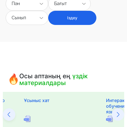
Пән
Бағыт
Сынып
Іздеу
Осы аптаның ең
үздік
материалдары
го
Ұсыныс хат
Интерак
обучения
языка и 