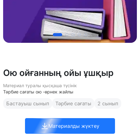
Ою ойғанның ойы ұшқыр
Материал туралы қысқаша түсінік
Тәрбие сағаты ою -өрнек жайлы
Бастауыш сынып
Тәрбие сағаты
2 сынып
Материалды жүктеу