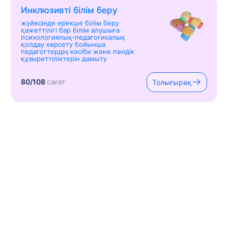
Инклюзивті білім беру
жүйесінде ерекше білім беру
қажеттілігі бар білім алушыға
психологиялық-педагогикалық
қолдау көрсету бойынша
педагогтердің кәсіби және пәндік
құзыреттіліктерін дамыту
80/108
сағат
Толығырақ