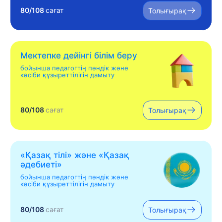
80/108
сағат
Толығырақ
Мектепке дейінгі білім беру
бойынша педагогтің пәндік және
кәсіби құзыреттілігін дамыту
80/108
сағат
Толығырақ
«Қазақ тілі» жəне «Қазақ
əдебиеті»
бойынша педагогтің пәндік және
кәсіби құзыреттілігін дамыту
80/108
сағат
Толығырақ