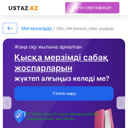
Тегін сертификат
алу
Материалдар
/
Ою ойғанның ойы ұшқыр
Жаңа оқу жылына арналған
Қысқа мерзімді сабақ
жоспарларын
жүктеп алғыңыз келеді ме?
Үлгісін көру
ҚР Білім және Ғылым министірлігінің
стандартымен жасалған