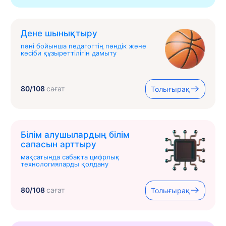
Дене шынықтыру
пәні бойынша педагогтің пәндік және
кәсіби құзыреттілігін дамыту
80/108
сағат
Толығырақ
Білім алушылардың білім
сапасын арттыру
мақсатында сабақта цифрлық
технологияларды қолдану
80/108
сағат
Толығырақ