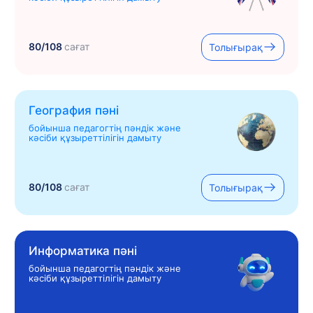
80/108
сағат
Толығырақ
География пәні
бойынша педагогтің пәндік және
кәсіби құзыреттілігін дамыту
80/108
сағат
Толығырақ
Информатика пәні
бойынша педагогтің пәндік және
кәсіби құзыреттілігін дамыту