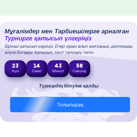
Мұғалімдер мен Тәрбиешілерге арналған
Турнирге қатысып үлгеріңіз
Бірінші қатысып көріңіз. Егер орын алып жатсаңыз, дипломды
алуға болады. Қатысып, тест тапсыру тегін
23
14
43
57
Күн
Сағат
Минут
Секунд
Турнирдің бітуіне қалды
Толығырақ