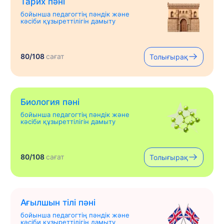
Тарих пәні
бойынша педагогтің пәндік және
кәсіби құзыреттілігін дамыту
80/108
сағат
Толығырақ
Биология пәні
бойынша педагогтің пәндік және
кәсіби құзыреттілігін дамыту
80/108
сағат
Толығырақ
Ағылшын тілі пәні
бойынша педагогтің пәндік және
кәсіби құзыреттілігін дамыту