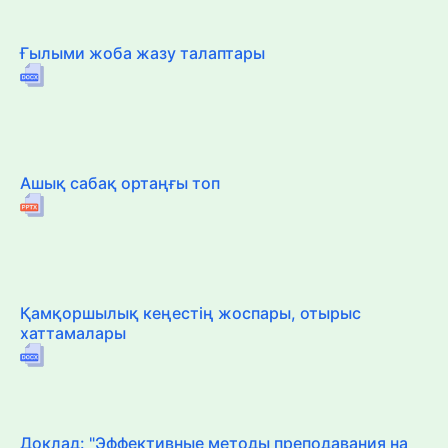
Ғылыми жоба жазу талаптары
Ашық сабақ ортаңғы топ
Қамқоршылық кеңестің жоспары, отырыс
хаттамалары
Доклад: "Эффективные методы преподавания на