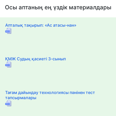
Осы аптаның ең үздік материалдары
Апталық тақырып: «Ас атасы-нан»
ҚМЖ Судың қасиеті 3-сынып
Тағам дайындау технологиясы пәнінен тест
тапсырмалары