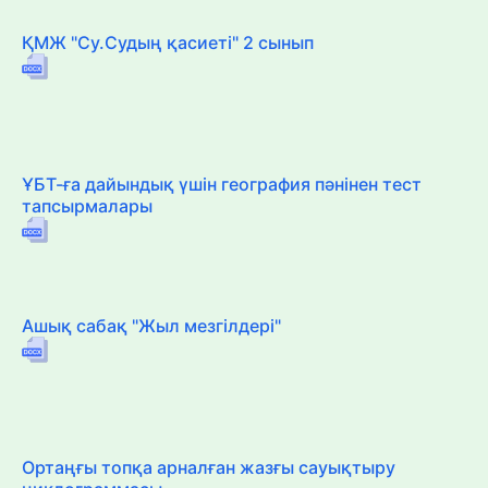
ҚМЖ "Су.Судың қасиеті" 2 сынып
ҰБТ-ға дайындық үшін география пәнінен тест
тапсырмалары
Ашық сабақ "Жыл мезгілдері"
Ортаңғы топқа арналған жазғы сауықтыру