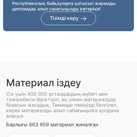
Республикалық байқауларға қатысып жарамды
дипломдар алып санатыңызды көтеріңіз!
Тізімді көру
Материал іздеу
Сіз үшін 400 000 ұстаздардың еңбегі мен
тәжірибесін біріктіріп, ең үлкен материалдар
базасын жасадық. Төменде пәніңізді белгілеп,
керек материалды алып сабағыңызға қолдана
аласыз
Барлығы 663 959 материал жиналған