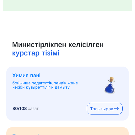
Министірлікпен келісілген
курстар тізімі
Химия пәні
бойынша педагогтің пәндік және
кәсіби құзыреттілігін дамыту
80/108
сағат
Толығырақ