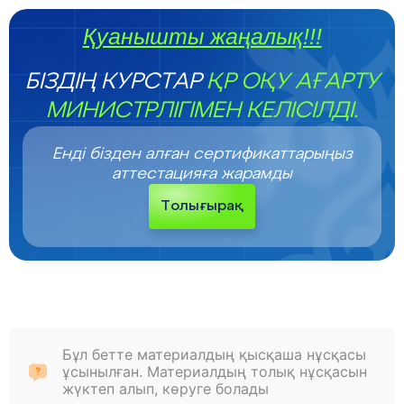
Қуанышты жаңалық!!!
БІЗДІҢ КУРСТАР
ҚР ОҚУ АҒАРТУ
МИНИСТРЛІГІМЕН КЕЛІСІЛДІ.
Енді бізден алған сертификаттарыңыз
аттестацияға жарамды
Толығырақ
Бұл бетте материалдың қысқаша нұсқасы
ұсынылған. Материалдың толық нұсқасын
жүктеп алып, көруге болады