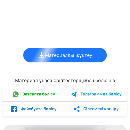
Материалды жүктеу
Материал ұнаса әріптестеріңізбен бөлісіңіз
Ватсапта бөлісу
Телеграммда бөлісу
Фейсбукта бөлісу
Сілтемені көшіру