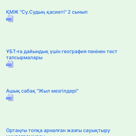
ҚМЖ "Су.Судың қасиеті" 2 сынып
ҰБТ-ға дайындық үшін география пәнінен тест
тапсырмалары
Ашық сабақ "Жыл мезгілдері"
Ортаңғы топқа арналған жазғы сауықтыру