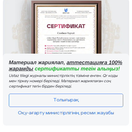
Материал жариялап,
аттестацияға 100%
жарамды
сертификатты тегін алыңыз!
Ustaz tilegi журналы министірліктің тізіміне енген. Qr коды
мен тіркеу номері беріледі. Материал жариялаған соң
сертификат тегін бірден беріледі.
Толығырақ
Оқу-ағарту министірлігінің ресми жауабы