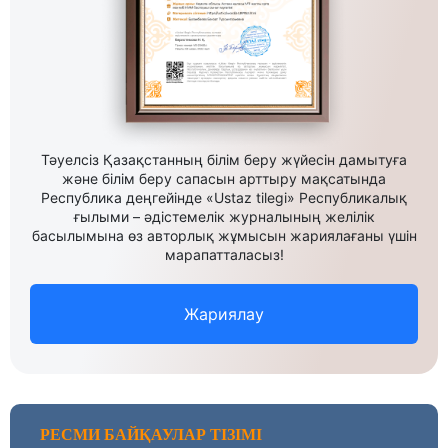
Тәуелсіз Қазақстанның білім беру жүйесін дамытуға
және білім беру сапасын арттыру мақсатында
Республика деңгейінде «Ustaz tilegi» Республикалық
ғылыми – әдістемелік журналының желілік
басылымына өз авторлық жұмысын жариялағаны үшін
марапатталасыз!
Жариялау
РЕСМИ БАЙҚАУЛАР ТІЗІМІ