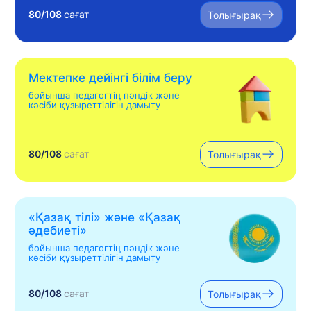
80/108
сағат
Толығырақ
Мектепке дейінгі білім беру
бойынша педагогтің пәндік және
кәсіби құзыреттілігін дамыту
80/108
сағат
Толығырақ
«Қазақ тілі» жəне «Қазақ
əдебиеті»
бойынша педагогтің пәндік және
кәсіби құзыреттілігін дамыту
80/108
сағат
Толығырақ