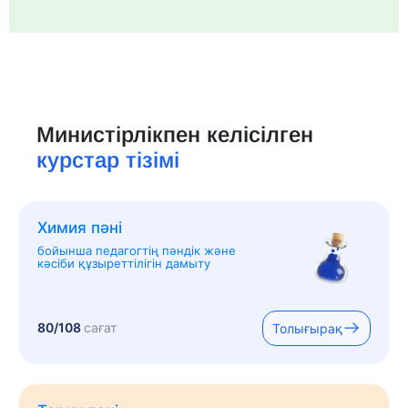
Министірлікпен келісілген
курстар тізімі
Химия пәні
бойынша педагогтің пәндік және
кәсіби құзыреттілігін дамыту
80/108
сағат
Толығырақ