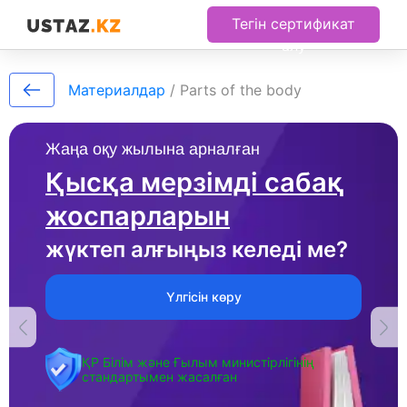
Тегін сертификат
алу
Материалдар
/
Parts of the body
Жаңа оқу жылына арналған
Қысқа мерзімді сабақ
жоспарларын
жүктеп алғыңыз келеді ме?
Үлгісін көру
ҚР Білім және Ғылым министірлігінің
стандартымен жасалған