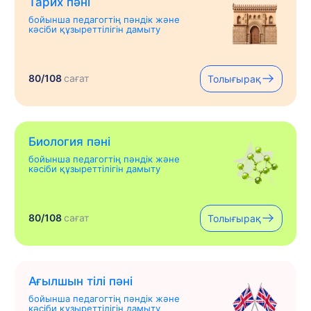
Тарих пәні
бойынша педагогтің пәндік және
кәсіби құзыреттілігін дамыту
80/108
сағат
Толығырақ
Биология пәні
бойынша педагогтің пәндік және
кәсіби құзыреттілігін дамыту
80/108
сағат
Толығырақ
Ағылшын тілі пәні
бойынша педагогтің пәндік және
кәсіби құзыреттілігін дамыту