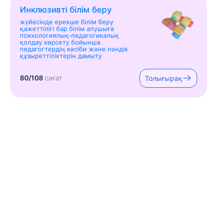
Инклюзивті білім беру
жүйесінде ерекше білім беру
қажеттілігі бар білім алушыға
психологиялық-педагогикалық
қолдау көрсету бойынша
педагогтердің кәсіби және пәндік
құзыреттіліктерін дамыту
80/108
сағат
Толығырақ