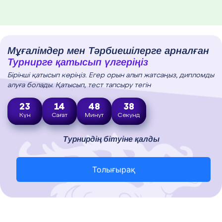
Мұғалімдер мен Тәрбиешілерге арналған
Турнирге қатысып үлгеріңіз
Бірінші қатысып көріңіз. Егер орын алып жатсаңыз, дипломды
алуға болады. Қатысып, тест тапсыру тегін
23
14
48
37
Күн
Сағат
Минут
Секунд
Турнирдің бітуіне қалды
Толығырақ