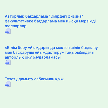
Авторлық бағдарлама "Өмірдегі физика"
факультативке бағдарлама мен қысқа мерзімді
жоспарлар
«Білім беру ұйымдарында мектепішілік бақылау
мен басқаруды ұйымдастыру» тақырыбыдағы
авторлық оқу бағдарламасы
Түзету дамыту сабағынан қмж