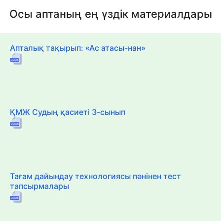
Осы аптаның ең үздік материалдары
Апталық тақырып: «Ас атасы-нан»
ҚМЖ Судың қасиеті 3-сынып
Тағам дайындау технологиясы пәнінен тест
тапсырмалары