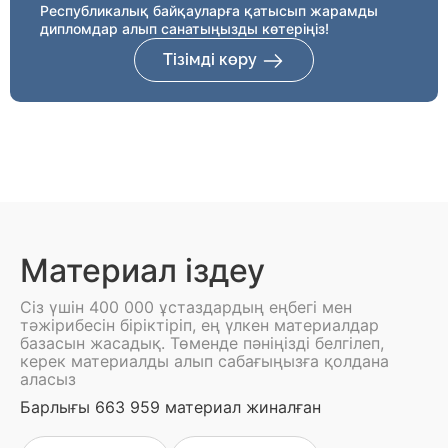
Республикалық байқауларға қатысып жарамды
дипломдар алып санатыңызды көтеріңіз!
Тізімді көру
Материал іздеу
Сіз үшін 400 000 ұстаздардың еңбегі мен
тәжірибесін біріктіріп, ең үлкен материалдар
базасын жасадық. Төменде пәніңізді белгілеп,
керек материалды алып сабағыңызға қолдана
аласыз
Барлығы 663 959 материал жиналған