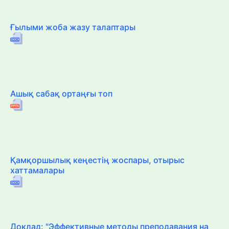
Ғылыми жоба жазу талаптары
Ашық сабақ ортаңғы топ
Қамқоршылық кеңестің жоспары, отырыс
хаттамалары
Доклад: "Эффективные методы преподавания на