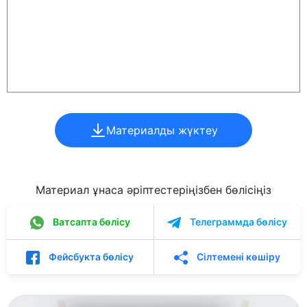
Материалды жүктеу
Материал ұнаса әріптестеріңізбен бөлісіңіз
Ватсапта бөлісу
Телеграммда бөлісу
Фейсбукта бөлісу
Сілтемені көшіру