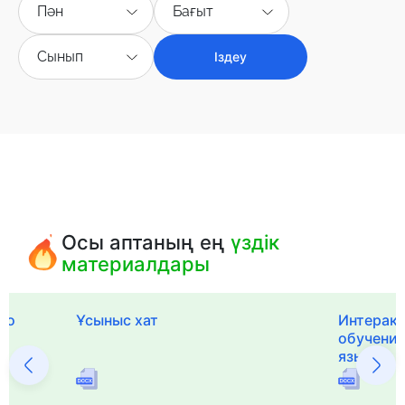
Пән
Бағыт
Сынып
Іздеу
Осы аптаның ең
үздік
материалдары
го
Ұсыныс хат
Интерак
обучения
языка и 