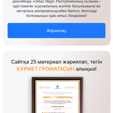
деңгейінде «Ustaz tilegi» Республикалық ғылыми –
әдістемелік журналының желілік басылымына өз
авторлық материалыңызбен бөлісіп, белсенді
болғаныңыз үшін алғыс білдіреміз!
Жариялау
Сайтқа 25 материал жариялап, тегін
ҚҰРМЕТ ГРОМАТАСЫН
алыңыз!