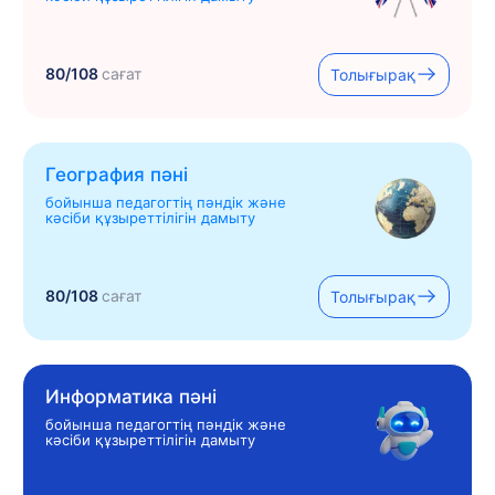
80/108
сағат
Толығырақ
География пәні
бойынша педагогтің пәндік және
кәсіби құзыреттілігін дамыту
80/108
сағат
Толығырақ
Информатика пәні
бойынша педагогтің пәндік және
кәсіби құзыреттілігін дамыту