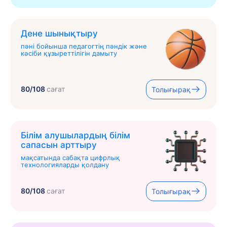
Дене шынықтыру
пәні бойынша педагогтің пәндік және
кәсіби құзыреттілігін дамыту
80/108
сағат
Толығырақ
Білім алушылардың білім
сапасын арттыру
мақсатында сабақта цифрлық
технологияларды қолдану
80/108
сағат
Толығырақ