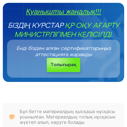
Қуанышты жаңалық!!!
БІЗДІҢ КУРСТАР
ҚР ОҚУ АҒАРТУ
МИНИСТРЛІГІМЕН КЕЛІСІЛДІ.
Енді бізден алған сертификаттарыңыз
аттестацияға жарамды
Толығырақ
Бұл бетте материалдың қысқаша нұсқасы
ұсынылған. Материалдың толық нұсқасын
жүктеп алып, көруге болады