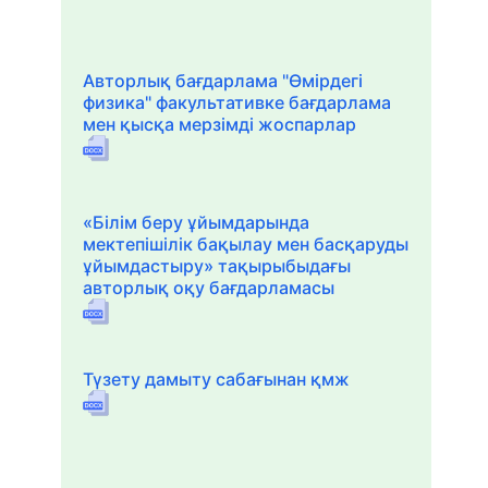
Авторлық бағдарлама "Өмірдегі
физика" факультативке бағдарлама
мен қысқа мерзімді жоспарлар
«Білім беру ұйымдарында
мектепішілік бақылау мен басқаруды
ұйымдастыру» тақырыбыдағы
авторлық оқу бағдарламасы
Түзету дамыту сабағынан қмж