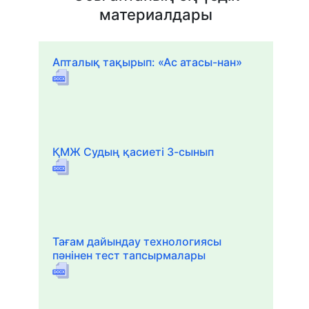
материалдары
Апталық тақырып: «Ас атасы-нан»
ҚМЖ Судың қасиеті 3-сынып
Тағам дайындау технологиясы
пәнінен тест тапсырмалары