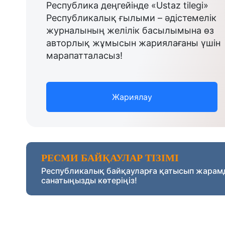
Республика деңгейінде «Ustaz tilegi»
Республикалық ғылыми – әдістемелік
журналының желілік басылымына өз
авторлық жұмысын жариялағаны үшін
марапатталасыз!
Жариялау
РЕСМИ БАЙҚАУЛАР ТІЗІМІ
Республикалық байқауларға қатысып жарам
санатыңызды көтеріңіз!