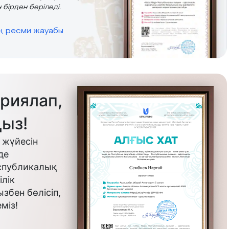
 бірден беріледі.
ің ресми жауабы
риялап,
ыз!
 жүйесін
де
еспубликалық
лік
бен бөлісіп,
міз!