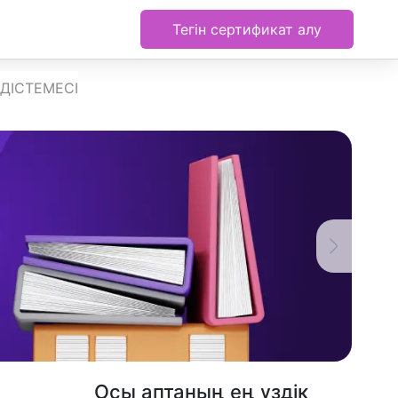
Тегін сертификат алу
ДІСТЕМЕСІ
Осы аптаның ең үздік