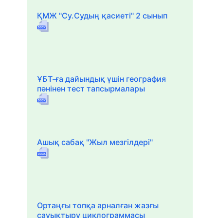
ҚМЖ "Су.Судың қасиеті" 2 сынып
ҰБТ-ға дайындық үшін география
пәнінен тест тапсырмалары
Ашық сабақ "Жыл мезгілдері"
Ортаңғы топқа арналған жазғы
сауықтыру циклограммасы