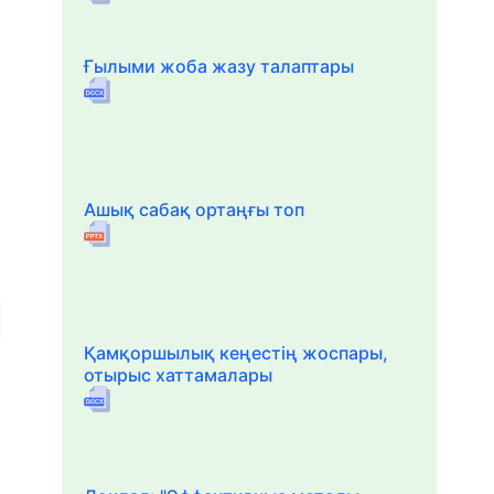
Ғылыми жоба жазу талаптары
Ашық сабақ ортаңғы топ
Қамқоршылық кеңестің жоспары,
отырыс хаттамалары