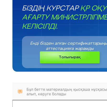
БІЗДІҢ КУРСТАР
ҚР ОҚУ
АҒАРТУ МИНИСТРЛІГІМ
КЕЛІСІЛДІ.
Енді бізден алған сертификаттарың
аттестацияға жарамды
Толығырақ
Бұл бетте материалдың қысқаша нұсқасы
алып, көруге болады