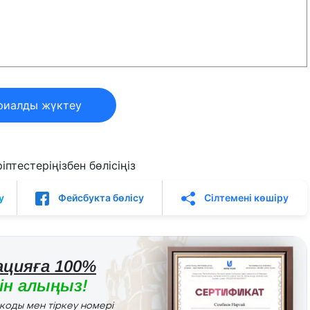
риалды жүктеу
птестеріңізбен бөлісіңіз
у
Фейсбукта бөлісу
Сілтемені көшіру
цияға 100%
н алыңыз!
r коды мен тіркеу номері