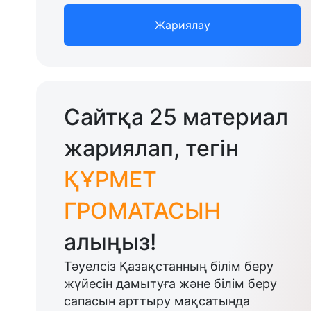
Жариялау
Сайтқа 25 материал
жариялап, тегін
ҚҰРМЕТ
ГРОМАТАСЫН
алыңыз!
Тәуелсіз Қазақстанның білім беру
жүйесін дамытуға және білім беру
сапасын арттыру мақсатында