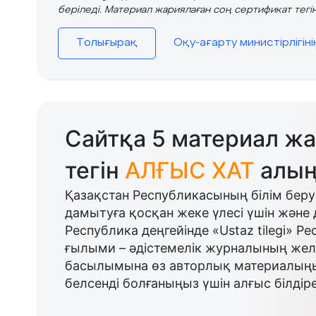
беріледі. Материал жариялаған соң сертификат тегін
Толығырақ
Оқу-ағарту министірлігін
Сайтқа 5 материал жа
тегін
АЛҒЫС ХАТ
алың
Қазақстан Республикасының білім беру
дамытуға қосқан жеке үлесі үшін және 
Республика деңгейінде «Ustaz tilegi» Р
ғылыми – әдістемелік журналының желі
басылымына өз авторлық материалыңыз
белсенді болғаныңыз үшін алғыс білдіре