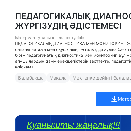
ПЕДАГОГИКАЛЫҚ ДИАГНО
ЖҮРГІЗУДІҢ ӘДІСТЕМЕСІ
Материал туралы қысқаша түсінік
ПЕДАГОГИКАЛЫҚ ДИАГНОСТИКА МЕН МОНИТОРИНГ ЖҮРГІЗУД
сапалы нәтиже мен оқушының тұлғалық дамуына бағыт
бірі – педагогикалық диагностика мен мониторинг. Бұл –
алушылардың даму ерекшеліктерін зерттеуге, педагогтің
әдіснама.
Балабақша
Мақала
Мектепке дейінгі балала
Мате
Қуанышты жаңалық!!!