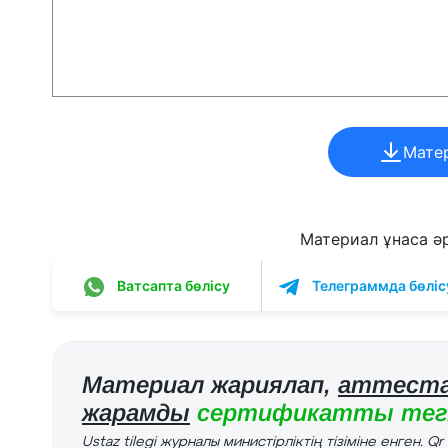
Мате
Материал ұнаса әрі
Ватсапта бөлісу
Телеграммда бөліс
Материал жариялап,
аттеста
жарамды
сертификатты тегі
Ustaz tilegi журналы министірліктің тізіміне енген. Q