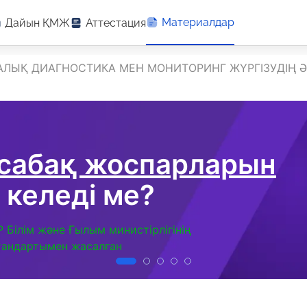
Материалдар
Дайын ҚМЖ
Аттестация
АЛЫҚ ДИАГНОСТИКА МЕН МОНИТОРИНГ ЖҮРГІЗУДІҢ Ә
 сабақ жоспарларын
 келеді ме?
Р Білім және Ғылым министірлігінің
тандартымен жасалған