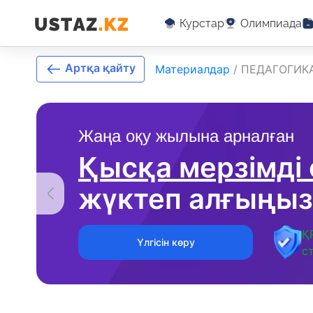
Курстар
Олимпиада
Артқа қайту
Материалдар
/
ПЕДАГОГИК
Жаңа оқу жылына арналған
Қысқа мерзімді
жүктеп алғыңыз
Қ
Үлгісін көру
с