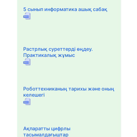
5 сынып информатика ашық сабақ
Растрлық суреттерді өңдеу.
Практикалық жұмыс
Роботтехниканың тарихы және оның
келешегі
Ақпаратты цифрлы
тасымалдағыштар