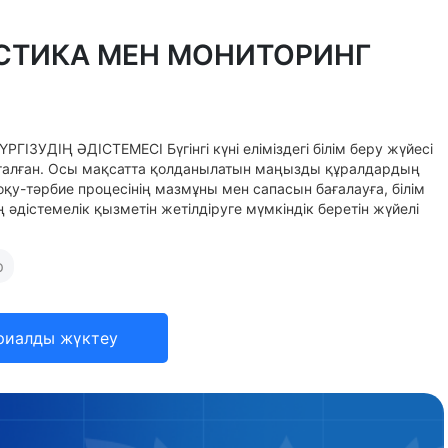
СТИКА МЕН МОНИТОРИНГ
ІҢ ӘДІСТЕМЕСІ Бүгінгі күні еліміздегі білім беру жүйесі
талған. Осы мақсатта қолданылатын маңызды құралдардың
 оқу-тәрбие процесінің мазмұны мен сапасын бағалауға, білім
 әдістемелік қызметін жетілдіруге мүмкіндік беретін жүйелі
р
риалды жүктеу