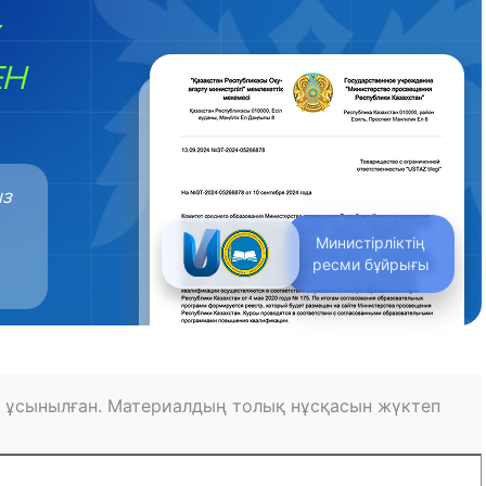
ЕН
ыз
Министірліктің
ресми бұйрығы
 ұсынылған. Материалдың толық нұсқасын жүктеп