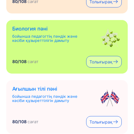
80/108
сағат
Толығырақ
Биология пәні
бойынша педагогтің пәндік және
кәсіби құзыреттілігін дамыту
80/108
сағат
Толығырақ
Ағылшын тілі пәні
бойынша педагогтің пәндік және
кәсіби құзыреттілігін дамыту
80/108
сағат
Толығырақ