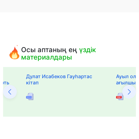
Осы аптаның ең
үздік
материалдары
Дулат Исабеков Гауһартас
Ауыл оли
ерть
кітап
ағылшын 