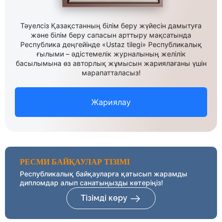
Тәуелсіз Қазақстанның білім беру жүйесін дамытуға
және білім беру сапасын арттыру мақсатында
Республика деңгейінде «Ustaz tilegi» Республикалық
ғылыми – әдістемелік журналының желілік
басылымына өз авторлық жұмысын жариялағаны үшін
марапатталасыз!
Жариялау
РЕСМИ БАЙҚАУЛАР ТІЗІМІ
Республикалық байқауларға қатысып жарамды
дипломдар алып санатыңызды көтеріңіз!
Тізімді көру