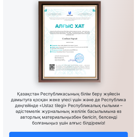
Қазақстан Республикасының білім беру жүйесін
дамытуға қосқан жеке үлесі үшін және де Республика
деңгейінде «Ustaz tilegi» Республикалық ғылыми –
әдістемелік журналының желілік басылымына өз
авторлық материалыңызбен бөлісіп, белсенді
болғаныңыз үшін алғыс білдіреміз!