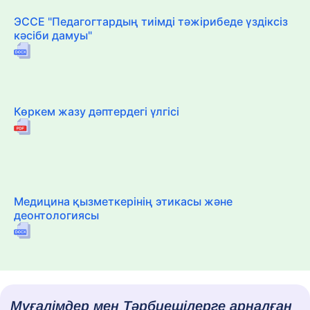
ЭССЕ "Педагогтардың тиімді тәжірибеде үздіксіз
кәсіби дамуы"
Көркем жазу дәптердегі үлгісі
Медицина қызметкерінің этикасы және
деонтологиясы
Мұғалімдер мен Тәрбиешілерге арналған