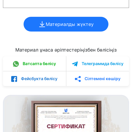
Материалды жүктеу
Материал ұнаса әріптестеріңізбен бөлісіңіз
Ватсапта бөлісу
Телеграммда бөлісу
Фейсбукта бөлісу
Сілтемені көшіру