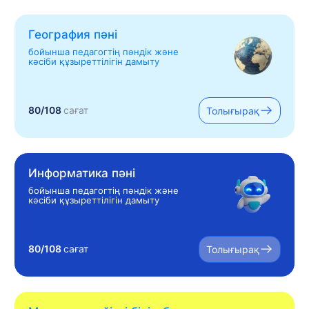
География пәні
бойынша педагогтің пәндік және
кәсіби құзыреттілігін дамыту
80/108
сағат
Толығырақ
Информатика пәні
бойынша педагогтің пәндік және
кәсіби құзыреттілігін дамыту
80/108
сағат
Толығырақ