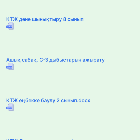
КТЖ дене шынықтыру 8 сынып
Ашық сабақ. С-З дыбыстарын ажырату
КТЖ еңбекке баулу 2 сынып.docx