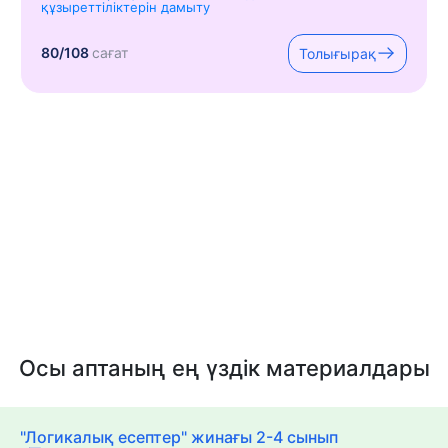
құзыреттіліктерін дамыту
80/108
сағат
Толығырақ
Осы аптаның ең үздік материалдары
"Логикалық есептер" жинағы 2-4 сынып