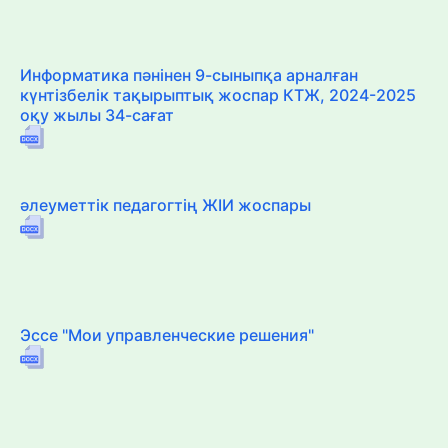
Информатика пәнінен 9-сыныпқа арналған
күнтізбелік тақырыптық жоспар КТЖ, 2024-2025
оқу жылы 34-сағат
әлеуметтік педагогтің ЖІИ жоспары
Эссе "Мои управленческие решения"