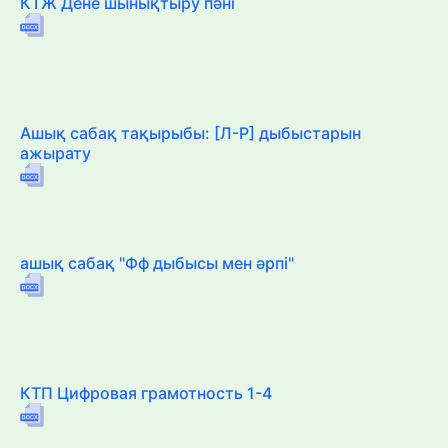
КТЖ Дене шынықтыру пәні
Ашық сабақ тақырыбы: [Л-Р] дыбыстарын
ажырату
ашық сабақ "Фф дыбысы мен әрпі"
КТП Цифровая грамотность 1-4