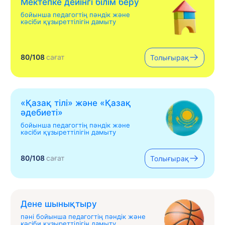
Мектепке дейінгі білім беру
бойынша педагогтің пәндік және
кәсіби құзыреттілігін дамыту
80/108
сағат
Толығырақ
«Қазақ тілі» жəне «Қазақ
əдебиеті»
бойынша педагогтің пәндік және
кәсіби құзыреттілігін дамыту
80/108
сағат
Толығырақ
Дене шынықтыру
пәні бойынша педагогтің пәндік және
кәсіби құзыреттілігін дамыту