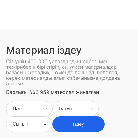
Материал іздеу
Сіз үшін 400 000 ұстаздардың еңбегі мен
тәжірибесін біріктіріп, ең үлкен материалдар
базасын жасадық. Төменде пәніңізді белгілеп,
керек материалды алып сабағыңызға қолдана
аласыз
Барлығы 663 959 материал жиналған
Пән
Бағыт
Сынып
Іздеу