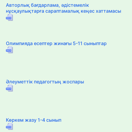
Авторлық бағдарлама, әдістемелік
нұсқаулықтарға сараптамалық кеңес хаттамасы
Олимпияда есептер жинағы 5-11 сыныптар
Әлеуметтік педагогтың жоспары
Көркем жазу 1-4 сынып