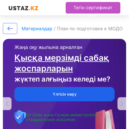
Тегін сертификат
алу
Материалдар
/
План по подготовке к МОДО
Жаңа оқу жылына арналған
Қысқа мерзімді сабақ
жоспарларын
жүктеп алғыңыз келеді ме?
Үлгісін көру
ҚР Білім және Ғылым министірлігінің
стандартымен жасалған