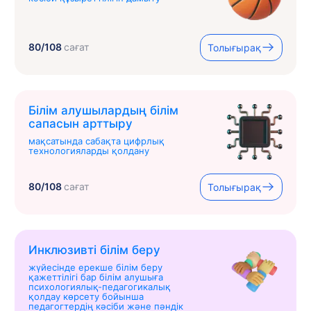
80/108
сағат
Толығырақ
Білім алушылардың білім
сапасын арттыру
мақсатында сабақта цифрлық
технологияларды қолдану
80/108
сағат
Толығырақ
Инклюзивті білім беру
жүйесінде ерекше білім беру
қажеттілігі бар білім алушыға
психологиялық-педагогикалық
қолдау көрсету бойынша
педагогтердің кәсіби және пәндік