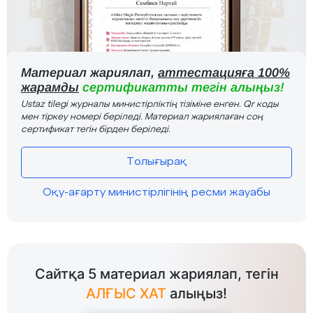
Материал жариялап,
аттестацияға 100%
жарамды
сертификатты тегін алыңыз!
Ustaz tilegi журналы министірліктің тізіміне енген. Qr коды
мен тіркеу номері беріледі. Материал жариялаған соң
сертификат тегін бірден беріледі.
Толығырақ
Оқу-ағарту министірлігінің ресми жауабы
Сайтқа 5 материал жариялап, тегін
АЛҒЫС ХАТ
алыңыз!