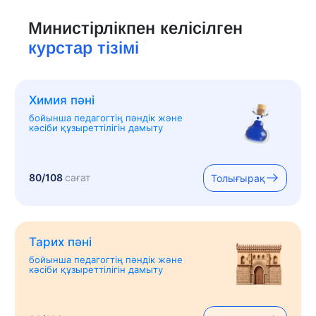
Министірлікпен келісілген
курстар тізімі
Химия пәні
бойынша педагогтің пәндік және
кәсіби құзыреттілігін дамыту
80/108
сағат
Толығырақ
Тарих пәні
бойынша педагогтің пәндік және
кәсіби құзыреттілігін дамыту