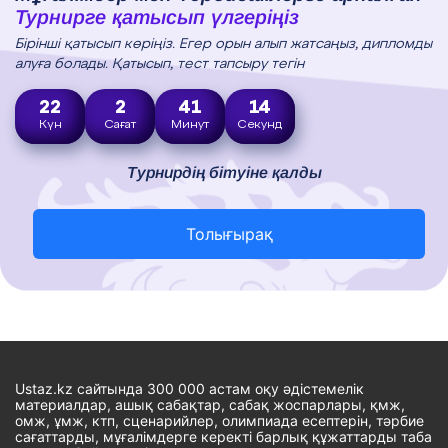
Турнирге қатысып үлгеріңіз
Бірінші қатысып көріңіз. Егер орын алып жатсаңыз, дипломды
алуға болады. Қатысып, тест тапсыру тегін
22
2
41
13
Күн
Сағат
Минут
Секунд
Турнирдің бітуіне қалды
Толығырақ
Ustaz.kz сайтында 300 000 астам оқу әдістемелік
материалдар, ашық сабақтар, сабақ жоспарлары, қмж,
омж, ұмж, ктп, сценарийлер, олимпиада есептерін, тәрбие
сағаттарды, мұғалімдерге керекті барлық құжаттарды таба