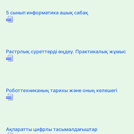
5 сынып информатика ашық сабақ
Растрлық суреттерді өңдеу. Практикалық жұмыс
Роботтехниканың тарихы және оның келешегі
Ақпаратты цифрлы тасымалдағыштар