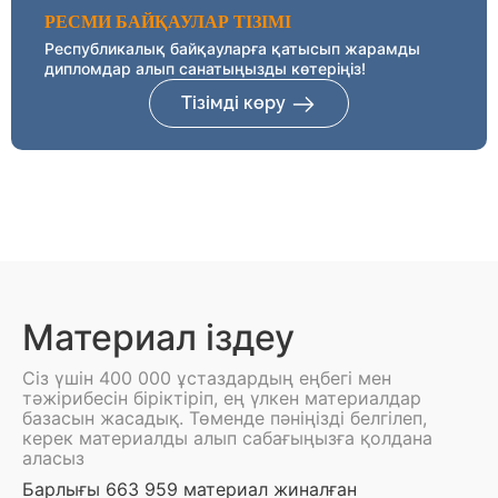
РЕСМИ БАЙҚАУЛАР ТІЗІМІ
Республикалық байқауларға қатысып жарамды
дипломдар алып санатыңызды көтеріңіз!
Тізімді көру
Материал іздеу
Сіз үшін 400 000 ұстаздардың еңбегі мен
тәжірибесін біріктіріп, ең үлкен материалдар
базасын жасадық. Төменде пәніңізді белгілеп,
керек материалды алып сабағыңызға қолдана
аласыз
Барлығы 663 959 материал жиналған