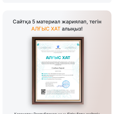
Сайтқа 5 материал жариялап, тегін
АЛҒЫС ХАТ
алыңыз!
Қазақстан Республикасының білім беру жүйесін