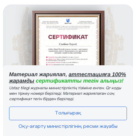
Материал жариялап,
аттестацияға 100%
жарамды
сертификатты тегін алыңыз!
Ustaz tilegi журналы министірліктің тізіміне енген. Qr коды
мен тіркеу номері беріледі. Материал жариялаған соң
сертификат тегін бірден беріледі.
Толығырақ
Оқу-ағарту министірлігінің ресми жауабы