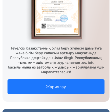
Тәуелсіз Қазақстанның білім беру жүйесін дамытуға
және білім беру сапасын арттыру мақсатында
Республика деңгейінде «Ustaz tilegi» Республикалық
ғылыми – әдістемелік журналының желілік
басылымына өз авторлық жұмысын жариялағаны үшін
марапатталасыз!
Жариялау