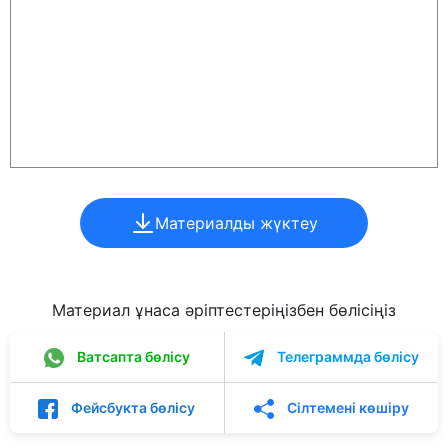
Материалды жүктеу
Материал ұнаса әріптестеріңізбен бөлісіңіз
Ватсапта бөлісу
Телеграммда бөлісу
Фейсбукта бөлісу
Сілтемені көшіру