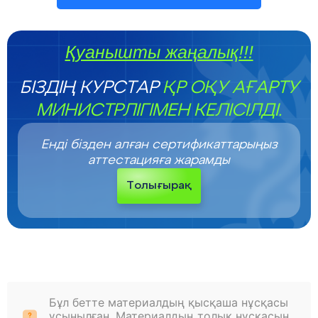
Қуанышты жаңалық!!!
БІЗДІҢ КУРСТАР
ҚР ОҚУ АҒАРТУ
МИНИСТРЛІГІМЕН КЕЛІСІЛДІ.
Енді бізден алған сертификаттарыңыз
аттестацияға жарамды
Толығырақ
Бұл бетте материалдың қысқаша нұсқасы
ұсынылған. Материалдың толық нұсқасын