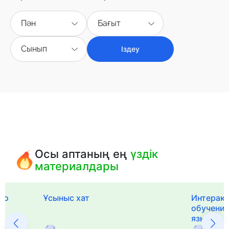
Пән
Бағыт
Сынып
Іздеу
Осы аптаның ең
үздік
материалдары
го
Ұсыныс хат
Интерак
обучения
языка и 