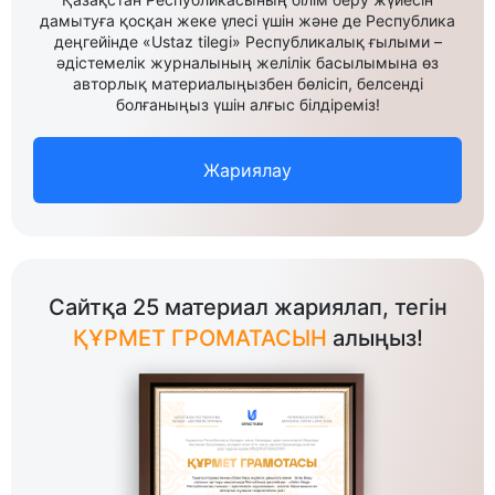
дамытуға қосқан жеке үлесі үшін және де Республика
деңгейінде «Ustaz tilegi» Республикалық ғылыми –
әдістемелік журналының желілік басылымына өз
авторлық материалыңызбен бөлісіп, белсенді
болғаныңыз үшін алғыс білдіреміз!
Жариялау
Сайтқа 25 материал жариялап, тегін
ҚҰРМЕТ ГРОМАТАСЫН
алыңыз!