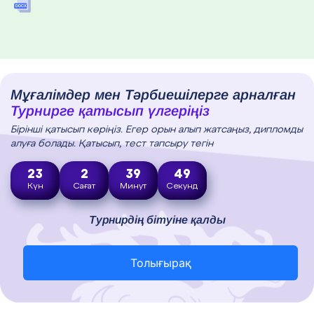
Мұғалімдер мен Тәрбиешілерге арналған
Турнирге қатысып үлгеріңіз
Бірінші қатысып көріңіз. Егер орын алып жатсаңыз, дипломды
алуға болады. Қатысып, тест тапсыру тегін
23
2
39
48
Күн
Сағат
Минут
Секунд
Турнирдің бітуіне қалды
Толығырақ