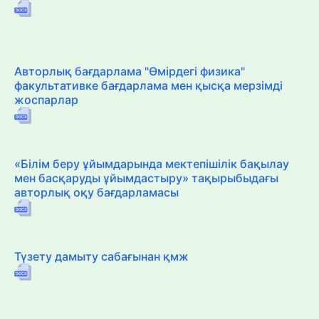
Авторлық бағдарлама "Өмірдегі физика"
факультативке бағдарлама мен қысқа мерзімді
жоспарлар
«Білім беру ұйымдарында мектепішілік бақылау
мен басқаруды ұйымдастыру» тақырыбыдағы
авторлық оқу бағдарламасы
Түзету дамыту сабағынан қмж