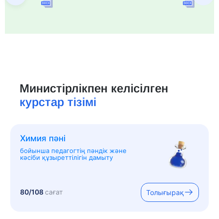
Министірлікпен келісілген
курстар тізімі
Химия пәні
бойынша педагогтің пәндік және
кәсіби құзыреттілігін дамыту
80/108
сағат
Толығырақ