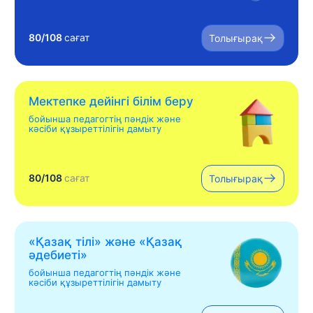
80/108
сағат
Толығырақ
Мектепке дейінгі білім беру
бойынша педагогтің пәндік және
кәсіби құзыреттілігін дамыту
80/108
сағат
Толығырақ
«Қазақ тілі» жəне «Қазақ
əдебиеті»
бойынша педагогтің пәндік және
кәсіби құзыреттілігін дамыту