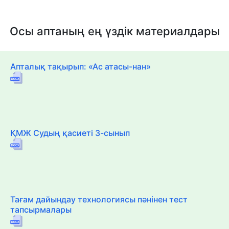
Осы аптаның ең үздік материалдары
Апталық тақырып: «Ас атасы-нан»
ҚМЖ Судың қасиеті 3-сынып
Тағам дайындау технологиясы пәнінен тест
тапсырмалары