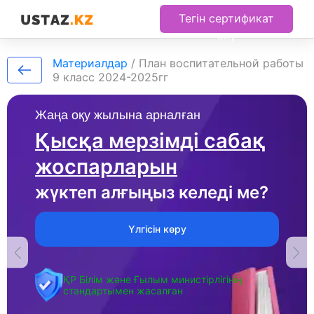
Тегін сертификат
алу
Материалдар
/
План воспитательной работы
9 класс 2024-2025гг
Жаңа оқу жылына арналған
Қысқа мерзімді сабақ
жоспарларын
жүктеп алғыңыз келеді ме?
Үлгісін көру
ҚР Білім және Ғылым министірлігінің
стандартымен жасалған