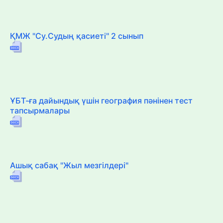
ҚМЖ "Су.Судың қасиеті" 2 сынып
ҰБТ-ға дайындық үшін география пәнінен тест
тапсырмалары
Ашық сабақ "Жыл мезгілдері"