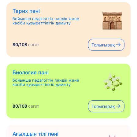
Тарих пәні
бойынша педагогтің пәндік және
кәсіби құзыреттілігін дамыту
80/108
сағат
Толығырақ
Биология пәні
бойынша педагогтің пәндік және
кәсіби құзыреттілігін дамыту
80/108
сағат
Толығырақ
Ағылшын тілі пәні