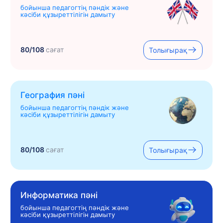
бойынша педагогтің пәндік және
кәсіби құзыреттілігін дамыту
80/108
сағат
Толығырақ
География пәні
бойынша педагогтің пәндік және
кәсіби құзыреттілігін дамыту
80/108
сағат
Толығырақ
Информатика пәні
бойынша педагогтің пәндік және
кәсіби құзыреттілігін дамыту