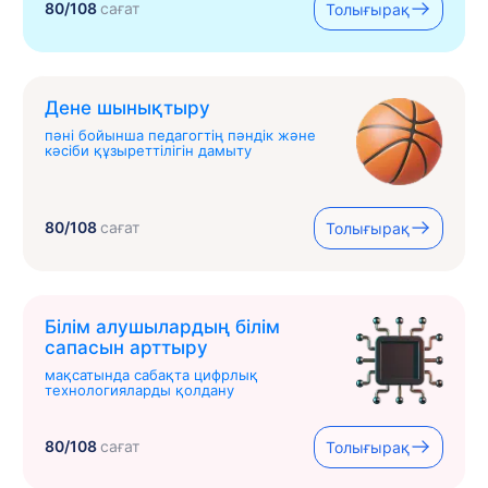
80/108
сағат
Толығырақ
Дене шынықтыру
пәні бойынша педагогтің пәндік және
кәсіби құзыреттілігін дамыту
80/108
сағат
Толығырақ
Білім алушылардың білім
сапасын арттыру
мақсатында сабақта цифрлық
технологияларды қолдану
80/108
сағат
Толығырақ