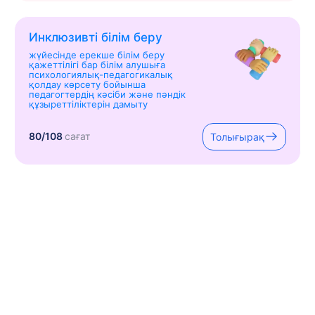
Инклюзивті білім беру
жүйесінде ерекше білім беру
қажеттілігі бар білім алушыға
психологиялық-педагогикалық
қолдау көрсету бойынша
педагогтердің кәсіби және пәндік
құзыреттіліктерін дамыту
80/108
сағат
Толығырақ