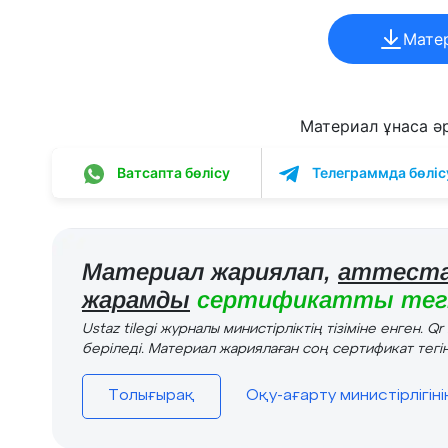
Мате
Материал ұнаса әрі
Ватсапта бөлісу
Телеграммда бөліс
Материал жариялап,
аттеста
жарамды
сертификатты тегі
Ustaz tilegi журналы министірліктің тізіміне енген. Q
беріледі. Материал жариялаған соң сертификат тегін
Толығырақ
Оқу-ағарту министірлігін