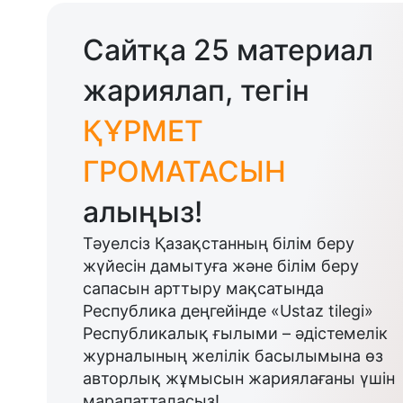
Сайтқа 25 материал
жариялап, тегін
ҚҰРМЕТ
ГРОМАТАСЫН
алыңыз!
Тәуелсіз Қазақстанның білім беру
жүйесін дамытуға және білім беру
сапасын арттыру мақсатында
Республика деңгейінде «Ustaz tilegi»
Республикалық ғылыми – әдістемелік
журналының желілік басылымына өз
авторлық жұмысын жариялағаны үшін
марапатталасыз!