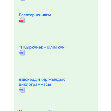
Есептер жинағы
"1 Қыркүйек - білім күні!"
Әдіскердің бір жылдық
циклограммасы