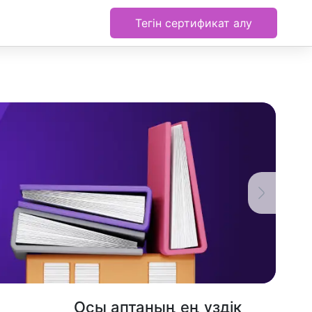
Тегін сертификат алу
Осы аптаның ең үздік