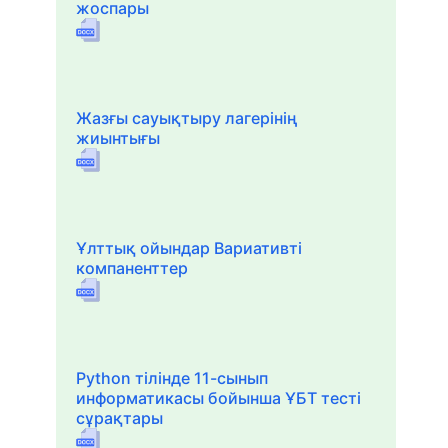
жоспары
Жазғы сауықтыру лагерінің
жиынтығы
Ұлттық ойындар Вариативті
компаненттер
Python тілінде 11-сынып
информатикасы бойынша ҰБТ тесті
сұрақтары