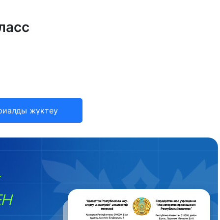
ласс
риалды жүктеу
ЕН