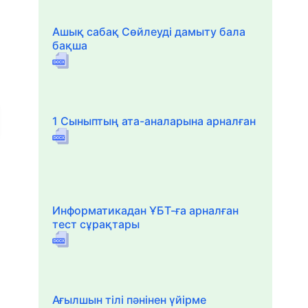
Ашық сабақ Сөйлеуді дамыту бала
бақша
1 Сыныптың ата-аналарына арналған
Информатикадан ҰБТ-ға арналған
тест сұрақтары
Ағылшын тілі пәнінен үйірме