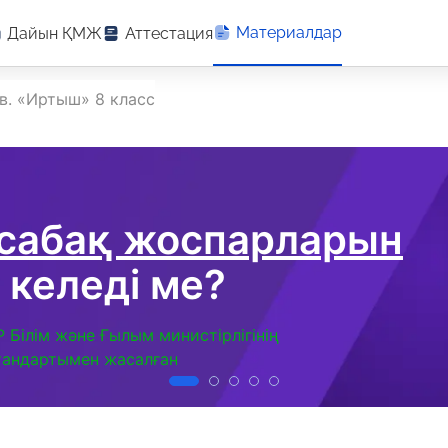
Материалдар
Дайын ҚМЖ
Аттестация
ев. «Иртыш» 8 класс
 сабақ жоспарларын
 келеді ме?
Р Білім және Ғылым министірлігінің
тандартымен жасалған