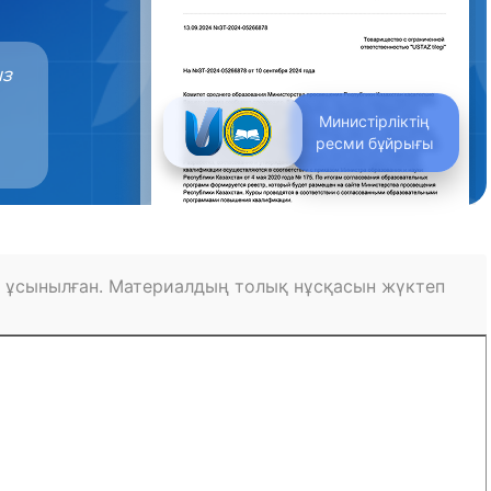
ыз
Министірліктің
ресми бұйрығы
 ұсынылған. Материалдың толық нұсқасын жүктеп