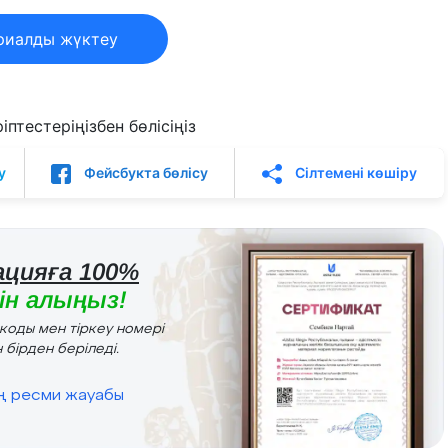
риалды жүктеу
птестеріңізбен бөлісіңіз
у
Фейсбукта бөлісу
Сілтемені көшіру
цияға 100%
н алыңыз!
r коды мен тіркеу номері
 бірден беріледі.
ің ресми жауабы