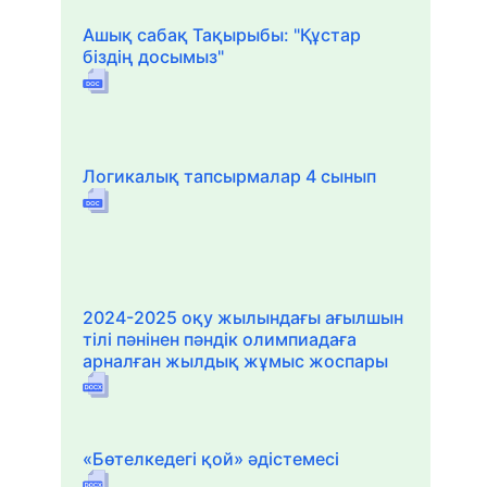
Ашық сабақ Тақырыбы: "Құстар
біздің досымыз"
Логикалық тапсырмалар 4 сынып
2024-2025 оқу жылындағы ағылшын
тілі пәнінен пәндік олимпиадаға
арналған жылдық жұмыс жоспары
«Бөтелкедегі қой» әдістемесі