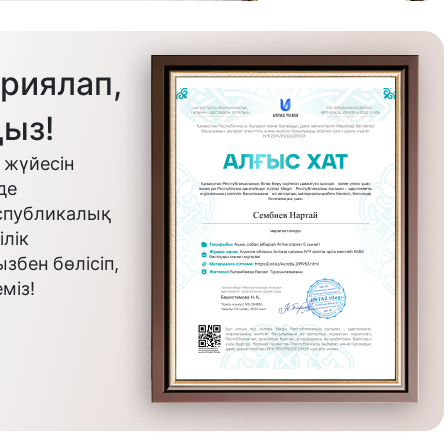
риялап,
ыз!
 жүйесін
де
еспубликалық
лік
бен бөлісіп,
міз!