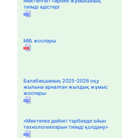
Мектептегі тәрбие жұмысының
тиімді әдістері
МІБ жоспары
Балабақшаның 2025-2026 оқу
жылына арналған жылдық жұмыс
жоспары
«Мектепке дейінгі тәрбиеде ойын
технологияларын тиімді қолдану»