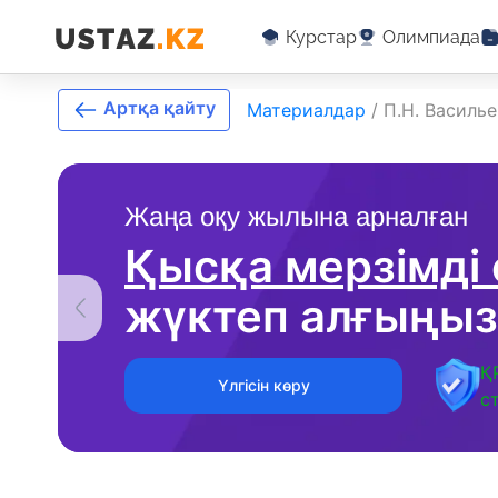
Курстар
Олимпиада
Артқа қайту
Материалдар
/
П.Н. Василь
Жаңа оқу жылына арналған
Қысқа мерзімді
жүктеп алғыңыз
Қ
Үлгісін көру
с