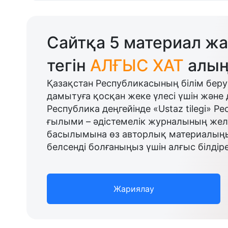
Сайтқа 5 материал жа
тегін
АЛҒЫС ХАТ
алың
Қазақстан Республикасының білім беру
дамытуға қосқан жеке үлесі үшін және 
Республика деңгейінде «Ustaz tilegi» Р
ғылыми – әдістемелік журналының желі
басылымына өз авторлық материалыңыз
белсенді болғаныңыз үшін алғыс білдіре
Жариялау