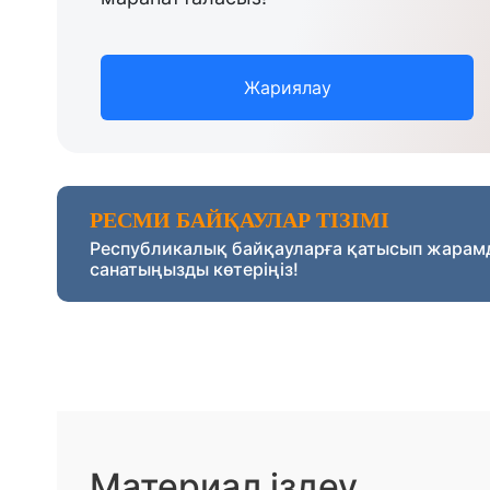
Жариялау
РЕСМИ БАЙҚАУЛАР ТІЗІМІ
Республикалық байқауларға қатысып жарам
санатыңызды көтеріңіз!
Материал іздеу