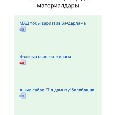
материалдары
МАД тобы вариатив бағдарлама
4-сынып есептер жинағы
Ашық сабақ "Тіл дамыту"балабақша