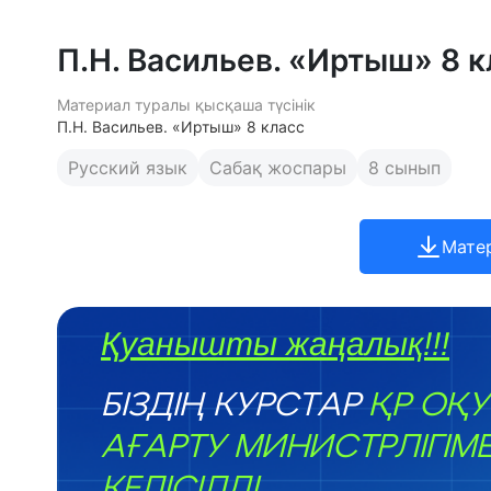
П.Н. Васильев. «Иртыш» 8 к
Материал туралы қысқаша түсінік
П.Н. Васильев. «Иртыш» 8 класс
Русский язык
Сабақ жоспары
8 сынып
Мате
Қуанышты жаңалық!!!
БІЗДІҢ КУРСТАР
ҚР ОҚУ
АҒАРТУ МИНИСТРЛІГІМ
КЕЛІСІЛДІ.