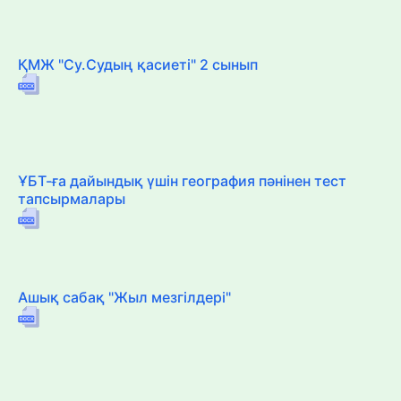
ҚМЖ "Су.Судың қасиеті" 2 сынып
ҰБТ-ға дайындық үшін география пәнінен тест
тапсырмалары
Ашық сабақ "Жыл мезгілдері"