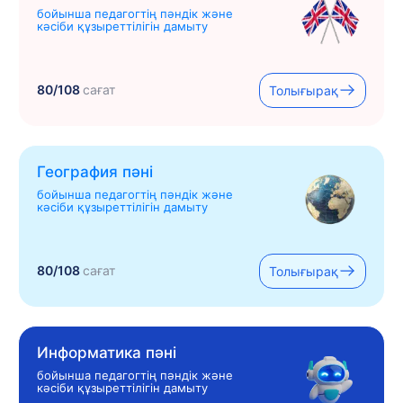
бойынша педагогтің пәндік және
кәсіби құзыреттілігін дамыту
80/108
сағат
Толығырақ
География пәні
бойынша педагогтің пәндік және
кәсіби құзыреттілігін дамыту
80/108
сағат
Толығырақ
Информатика пәні
бойынша педагогтің пәндік және
кәсіби құзыреттілігін дамыту