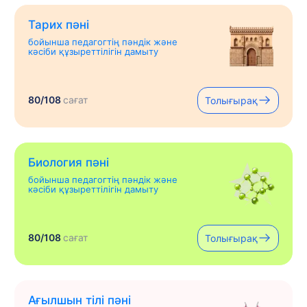
Тарих пәні
бойынша педагогтің пәндік және
кәсіби құзыреттілігін дамыту
80/108
сағат
Толығырақ
Биология пәні
бойынша педагогтің пәндік және
кәсіби құзыреттілігін дамыту
80/108
сағат
Толығырақ
Ағылшын тілі пәні