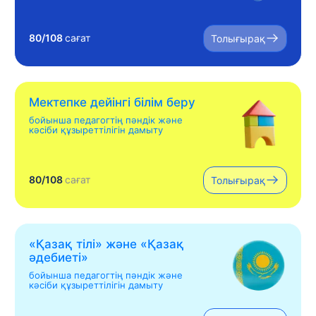
80/108
сағат
Толығырақ
Мектепке дейінгі білім беру
бойынша педагогтің пәндік және
кәсіби құзыреттілігін дамыту
80/108
сағат
Толығырақ
«Қазақ тілі» жəне «Қазақ
əдебиеті»
бойынша педагогтің пәндік және
кәсіби құзыреттілігін дамыту