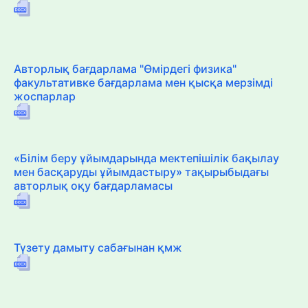
Авторлық бағдарлама "Өмірдегі физика"
факультативке бағдарлама мен қысқа мерзімді
жоспарлар
«Білім беру ұйымдарында мектепішілік бақылау
мен басқаруды ұйымдастыру» тақырыбыдағы
авторлық оқу бағдарламасы
Түзету дамыту сабағынан қмж