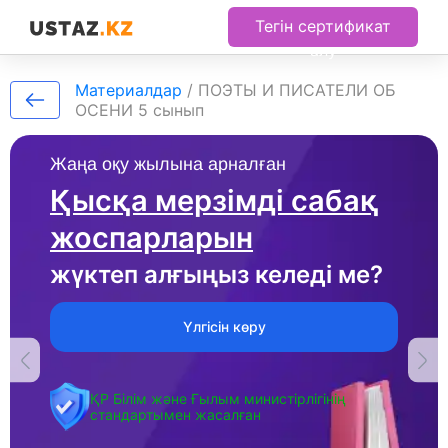
Тегін сертификат
алу
Материалдар
/
ПОЭТЫ И ПИСАТЕЛИ ОБ
ОСЕНИ 5 сынып
Жаңа оқу жылына арналған
Қысқа мерзімді сабақ
жоспарларын
жүктеп алғыңыз келеді ме?
Үлгісін көру
ҚР Білім және Ғылым министірлігінің
стандартымен жасалған