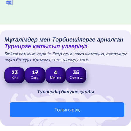
Мұғалімдер мен Тәрбиешілерге арналған
Турнирге қатысып үлгеріңіз
Бірінші қатысып көріңіз. Егер орын алып жатсаңыз, дипломды
алуға болады. Қатысып, тест тапсыру тегін
23
17
4
34
Күн
Сағат
Минут
Секунд
Турнирдің бітуіне қалды
Толығырақ