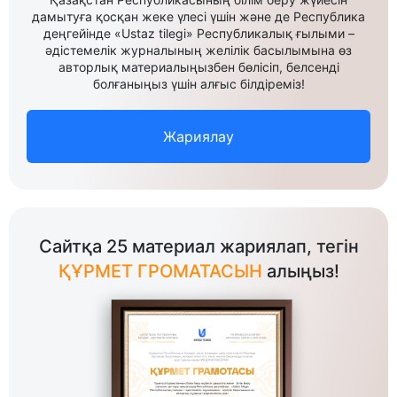
дамытуға қосқан жеке үлесі үшін және де Республика
деңгейінде «Ustaz tilegi» Республикалық ғылыми –
әдістемелік журналының желілік басылымына өз
авторлық материалыңызбен бөлісіп, белсенді
болғаныңыз үшін алғыс білдіреміз!
Жариялау
Сайтқа 25 материал жариялап, тегін
ҚҰРМЕТ ГРОМАТАСЫН
алыңыз!