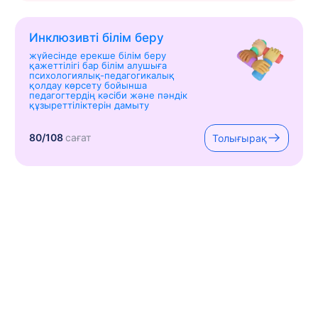
Инклюзивті білім беру
жүйесінде ерекше білім беру
қажеттілігі бар білім алушыға
психологиялық-педагогикалық
қолдау көрсету бойынша
педагогтердің кәсіби және пәндік
құзыреттіліктерін дамыту
80/108
сағат
Толығырақ