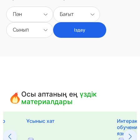
Пән
Бағыт
Сынып
Іздеу
Осы аптаның ең
үздік
материалдары
го
Ұсыныс хат
Интерак
обучения
языка и 