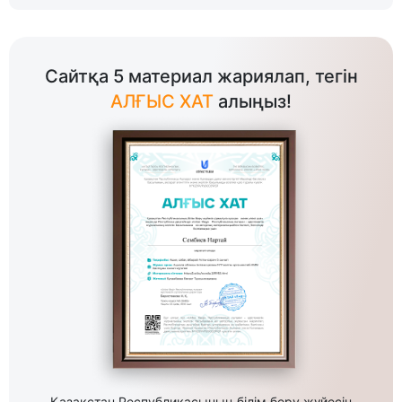
Сайтқа 5 материал жариялап, тегін
АЛҒЫС ХАТ
алыңыз!
Қазақстан Республикасының білім беру жүйесін