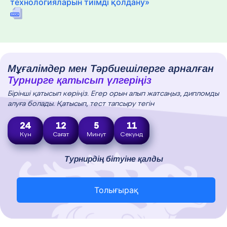
технологияларын тиімді қолдану»
Мұғалімдер мен Тәрбиешілерге арналған
Турнирге қатысып үлгеріңіз
Бірінші қатысып көріңіз. Егер орын алып жатсаңыз, дипломды
алуға болады. Қатысып, тест тапсыру тегін
24
12
5
9
Күн
Сағат
Минут
Секунд
Турнирдің бітуіне қалды
Толығырақ