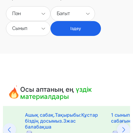
Пән
Бағыт
Сынып
Іздеу
Осы аптаның ең
үздік
материалдары
Ашық сабақ.Тақырыбы:Құстар
1 сыныпқа
біздің досымыз.3жас
сабағын
балабақша