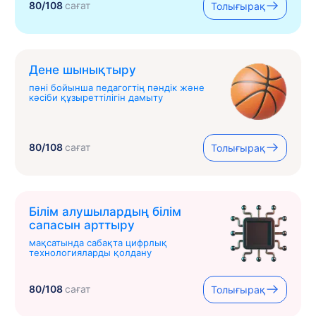
80/108
сағат
Толығырақ
Дене шынықтыру
пәні бойынша педагогтің пәндік және
кәсіби құзыреттілігін дамыту
80/108
сағат
Толығырақ
Білім алушылардың білім
сапасын арттыру
мақсатында сабақта цифрлық
технологияларды қолдану
80/108
сағат
Толығырақ