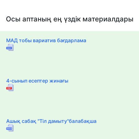
Осы аптаның ең үздік материалдары
МАД тобы вариатив бағдарлама
4-сынып есептер жинағы
Ашық сабақ "Тіл дамыту"балабақша