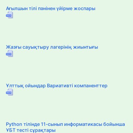
Ағылшын тілі пәнінен үйірме жоспары
Жазғы сауықтыру лагерінің жиынтығы
Ұлттық ойындар Вариативті компаненттер
Python тілінде 11-сынып информатикасы бойынша
ҰБТ тесті сұрақтары