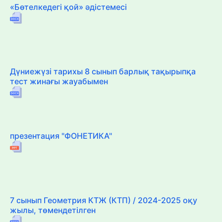
«Бөтелкедегі қой» әдістемесі
Дүниежүзі тарихы 8 сынып барлық тақырыпқа
тест жинағы жауабымен
презентация "ФОНЕТИКА"
7 сынып Геометрия КТЖ (КТП) / 2024-2025 оқу
жылы, төмендетілген