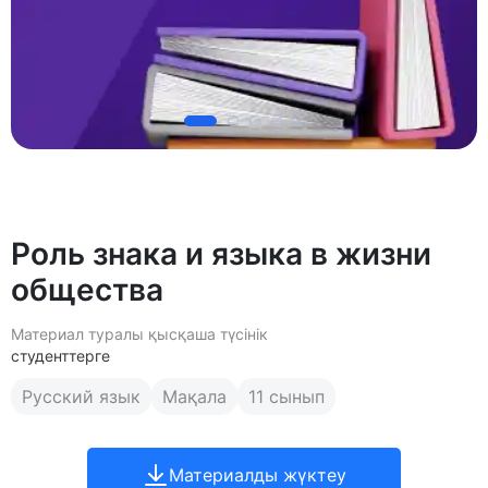
Poль знaкa и языкa в жизни
oбщecтвa
Материал туралы қысқаша түсінік
студенттерге
Русский язык
Мақала
11 сынып
Материалды жүктеу