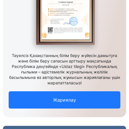
Тәуелсіз Қазақстанның білім беру жүйесін дамытуға
және білім беру сапасын арттыру мақсатында
Республика деңгейінде «Ustaz tilegi» Республикалық
ғылыми – әдістемелік журналының желілік
басылымына өз авторлық жұмысын жариялағаны үшін
марапатталасыз!
Жариялау