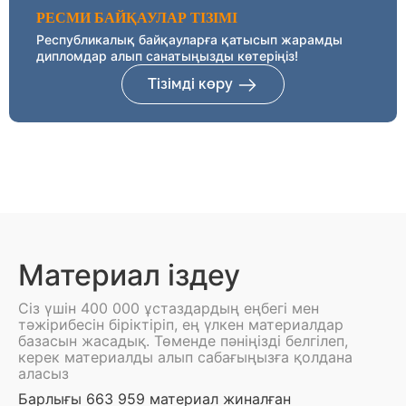
РЕСМИ БАЙҚАУЛАР ТІЗІМІ
Республикалық байқауларға қатысып жарамды
дипломдар алып санатыңызды көтеріңіз!
Тізімді көру
Материал іздеу
Сіз үшін 400 000 ұстаздардың еңбегі мен
тәжірибесін біріктіріп, ең үлкен материалдар
базасын жасадық. Төменде пәніңізді белгілеп,
керек материалды алып сабағыңызға қолдана
аласыз
Барлығы 663 959 материал жиналған