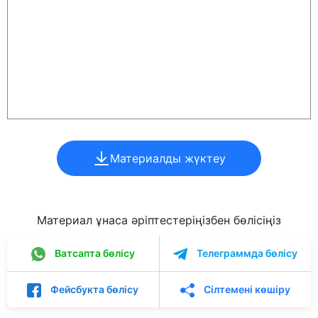
Материалды жүктеу
Материал ұнаса әріптестеріңізбен бөлісіңіз
Ватсапта бөлісу
Телеграммда бөлісу
Фейсбукта бөлісу
Сілтемені көшіру