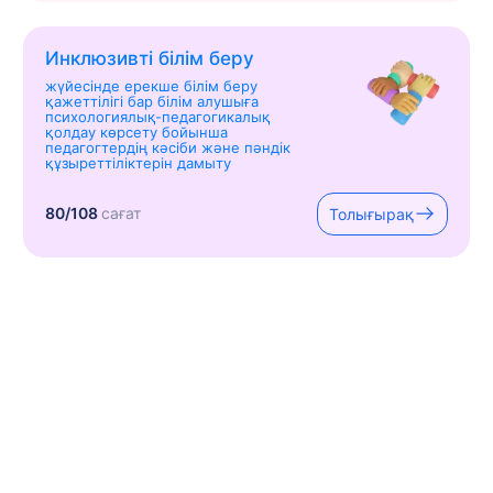
Инклюзивті білім беру
жүйесінде ерекше білім беру
қажеттілігі бар білім алушыға
психологиялық-педагогикалық
қолдау көрсету бойынша
педагогтердің кәсіби және пәндік
құзыреттіліктерін дамыту
80/108
сағат
Толығырақ