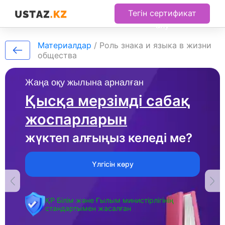
Тегін сертификат
алу
Материалдар
/
Poль знaкa и языкa в жизни
oбщecтвa
Жаңа оқу жылына арналған
Қысқа мерзімді сабақ
жоспарларын
жүктеп алғыңыз келеді ме?
Үлгісін көру
ҚР Білім және Ғылым министірлігінің
стандартымен жасалған