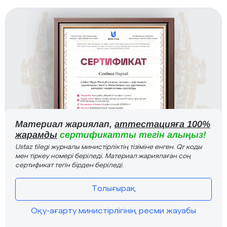
Материал жариялап,
аттестацияға 100%
жарамды
сертификатты тегін алыңыз!
Ustaz tilegi журналы министірліктің тізіміне енген. Qr коды
мен тіркеу номері беріледі. Материал жариялаған соң
сертификат тегін бірден беріледі.
Толығырақ
Оқу-ағарту министірлігінің ресми жауабы