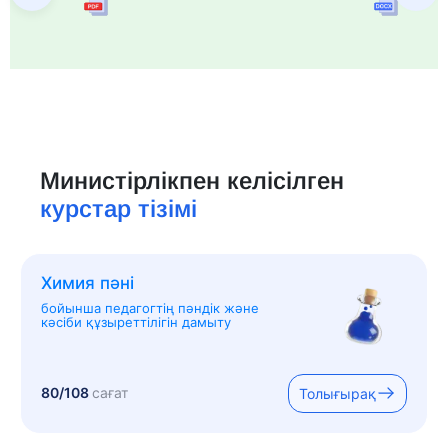
Министірлікпен келісілген
курстар тізімі
Химия пәні
бойынша педагогтің пәндік және
кәсіби құзыреттілігін дамыту
80/108
сағат
Толығырақ