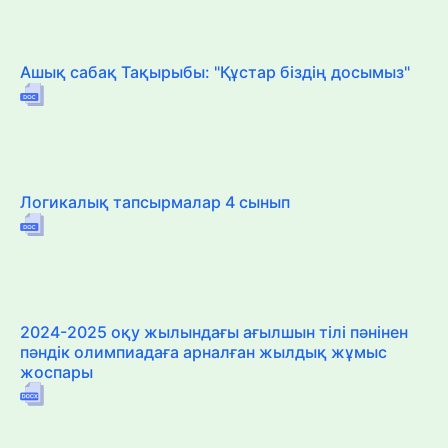
Ашық сабақ Тақырыбы: "Құстар біздің досымыз"
Логикалық тапсырмалар 4 сынып
2024-2025 оқу жылындағы ағылшын тілі пәнінен
пәндік олимпиадаға арналған жылдық жұмыс
жоспары