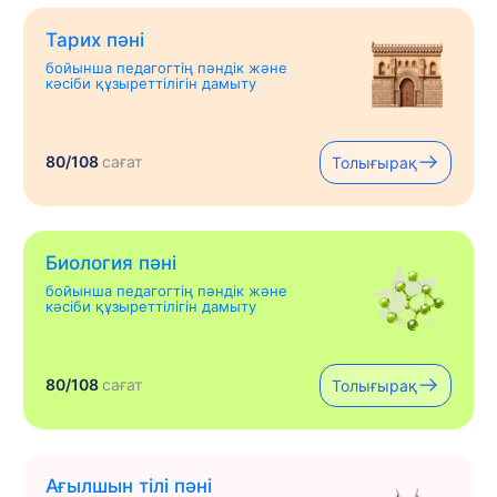
Тарих пәні
бойынша педагогтің пәндік және
кәсіби құзыреттілігін дамыту
80/108
сағат
Толығырақ
Биология пәні
бойынша педагогтің пәндік және
кәсіби құзыреттілігін дамыту
80/108
сағат
Толығырақ
Ағылшын тілі пәні