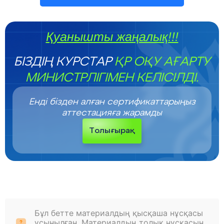
Қуанышты жаңалық!!!
БІЗДІҢ КУРСТАР
ҚР ОҚУ АҒАРТУ
МИНИСТРЛІГІМЕН КЕЛІСІЛДІ.
Енді бізден алған сертификаттарыңыз
аттестацияға жарамды
Толығырақ
Бұл бетте материалдың қысқаша нұсқасы
ұсынылған. Материалдың толық нұсқасын