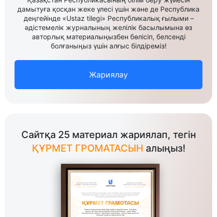
дамытуға қосқан жеке үлесі үшін және де Республика
деңгейінде «Ustaz tilegi» Республикалық ғылыми –
әдістемелік журналының желілік басылымына өз
авторлық материалыңызбен бөлісіп, белсенді
болғаныңыз үшін алғыс білдіреміз!
Жариялау
Сайтқа 25 материал жариялап, тегін
ҚҰРМЕТ ГРОМАТАСЫН
алыңыз!