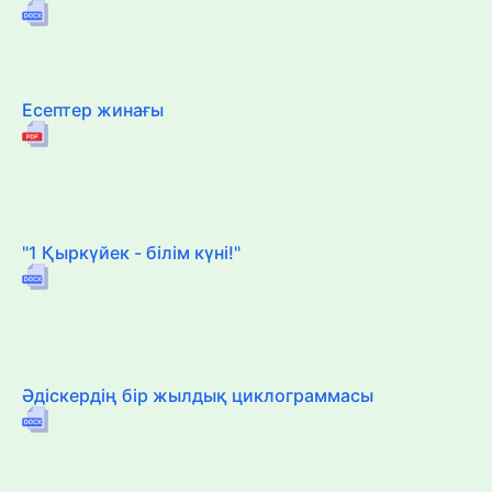
Есептер жинағы
"1 Қыркүйек - білім күні!"
Әдіскердің бір жылдық циклограммасы