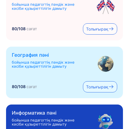
бойынша педагогтің пәндік және
кәсіби құзыреттілігін дамыту
80/108
сағат
Толығырақ
География пәні
бойынша педагогтің пәндік және
кәсіби құзыреттілігін дамыту
80/108
сағат
Толығырақ
Информатика пәні
бойынша педагогтің пәндік және
кәсіби құзыреттілігін дамыту