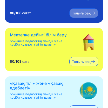
80/108
сағат
Толығырақ
Мектепке дейінгі білім беру
бойынша педагогтің пәндік және
кәсіби құзыреттілігін дамыту
80/108
сағат
Толығырақ
«Қазақ тілі» жəне «Қазақ
əдебиеті»
бойынша педагогтің пәндік және
кәсіби құзыреттілігін дамыту