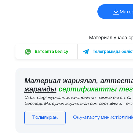
Мате
Материал ұнаса әрі
Ватсапта бөлісу
Телеграммда бөліс
Материал жариялап,
аттеста
жарамды
сертификатты тегі
Ustaz tilegi журналы министірліктің тізіміне енген. Q
беріледі. Материал жариялаған соң сертификат тегін
Толығырақ
Оқу-ағарту министірлігін