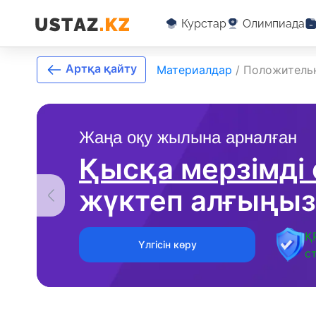
Курстар
Олимпиада
Артқа қайту
Материалдар
/
Положительн
Жаңа оқу жылына арналған
Қысқа мерзімді
жүктеп алғыңыз
Қ
Үлгісін көру
с