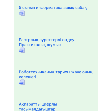
5 сынып информатика ашық сабақ
Растрлық суреттерді өңдеу.
Практикалық жұмыс
Роботтехниканың тарихы және оның
келешегі
Ақпаратты цифрлы
тасымалдағыштар