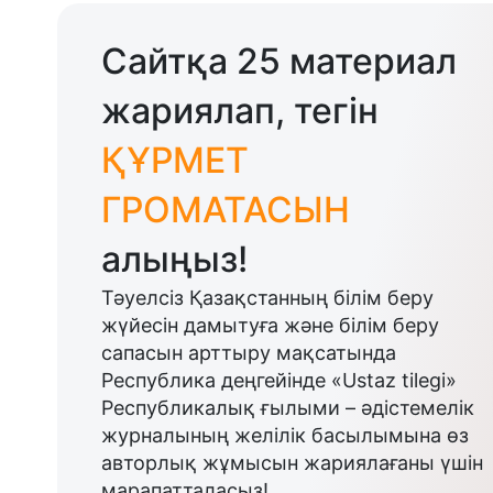
Сайтқа 25 материал
жариялап, тегін
ҚҰРМЕТ
ГРОМАТАСЫН
алыңыз!
Тәуелсіз Қазақстанның білім беру
жүйесін дамытуға және білім беру
сапасын арттыру мақсатында
Республика деңгейінде «Ustaz tilegi»
Республикалық ғылыми – әдістемелік
журналының желілік басылымына өз
авторлық жұмысын жариялағаны үшін
марапатталасыз!