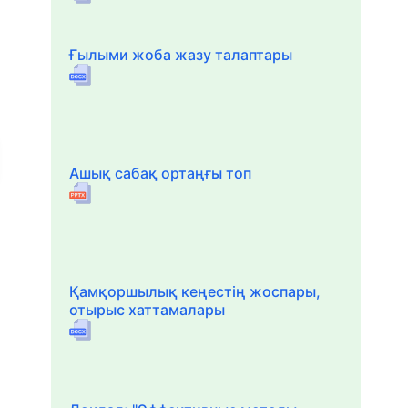
Ғылыми жоба жазу талаптары
Ашық сабақ ортаңғы топ
Қамқоршылық кеңестің жоспары,
отырыс хаттамалары