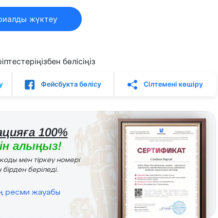
риалды жүктеу
птестеріңізбен бөлісіңіз
у
Фейсбукта бөлісу
Сілтемені көшіру
цияға 100%
н алыңыз!
r коды мен тіркеу номері
 бірден беріледі.
ің ресми жауабы