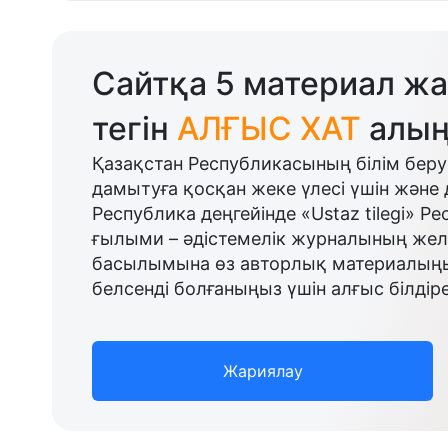
Сайтқа 5 материал жа
тегін
АЛҒЫС ХАТ
алың
Қазақстан Республикасының білім беру
дамытуға қосқан жеке үлесі үшін және 
Республика деңгейінде «Ustaz tilegi» Р
ғылыми – әдістемелік журналының желі
басылымына өз авторлық материалыңыз
белсенді болғаныңыз үшін алғыс білдіре
Жариялау