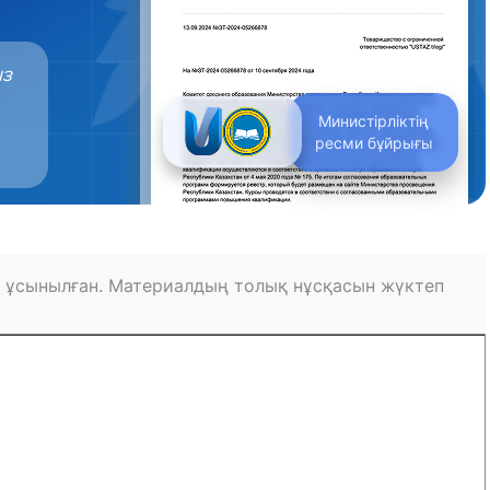
ыз
Министірліктің
ресми бұйрығы
 ұсынылған. Материалдың толық нұсқасын жүктеп