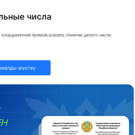
льные числа
а координатной прямой,освоить понятие целого числа
риалды жүктеу
ЕН