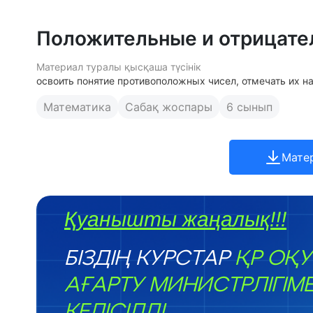
Положительные и отрицате
Материал туралы қысқаша түсінік
освоить понятие противоположных чисел, отмечать их н
Математика
Сабақ жоспары
6 сынып
Мате
Қуанышты жаңалық!!!
БІЗДІҢ КУРСТАР
ҚР ОҚУ
АҒАРТУ МИНИСТРЛІГІМ
КЕЛІСІЛДІ.