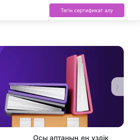
Тегін сертификат алу
Осы аптаның ең үздік