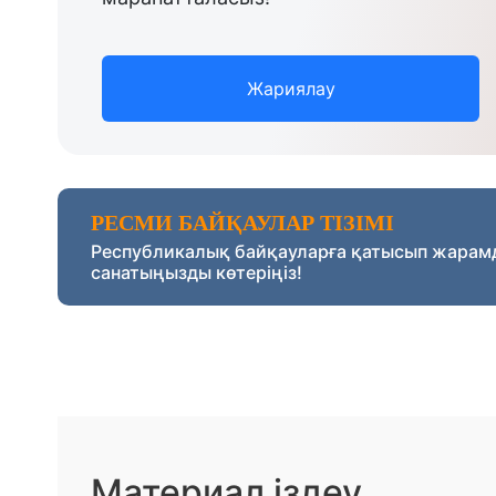
Жариялау
РЕСМИ БАЙҚАУЛАР ТІЗІМІ
Республикалық байқауларға қатысып жарам
санатыңызды көтеріңіз!
Материал іздеу