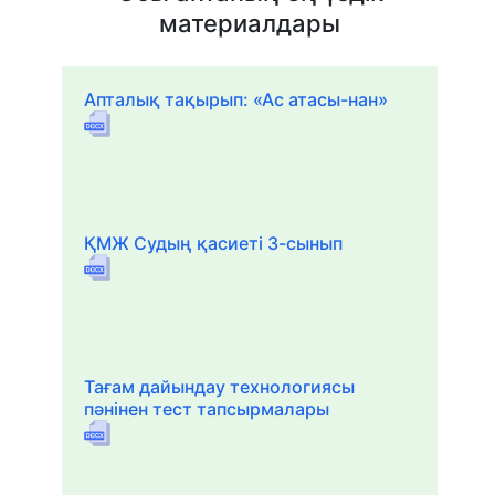
материалдары
Апталық тақырып: «Ас атасы-нан»
ҚМЖ Судың қасиеті 3-сынып
Тағам дайындау технологиясы
пәнінен тест тапсырмалары