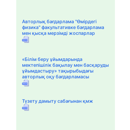
Авторлық бағдарлама "Өмірдегі
физика" факультативке бағдарлама
мен қысқа мерзімді жоспарлар
«Білім беру ұйымдарында
мектепішілік бақылау мен басқаруды
ұйымдастыру» тақырыбыдағы
авторлық оқу бағдарламасы
Түзету дамыту сабағынан қмж