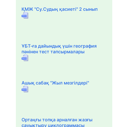
ҚМЖ "Су.Судың қасиеті" 2 сынып
ҰБТ-ға дайындық үшін география
пәнінен тест тапсырмалары
Ашық сабақ "Жыл мезгілдері"
Ортаңғы топқа арналған жазғы
сауықтыру циклограммасы