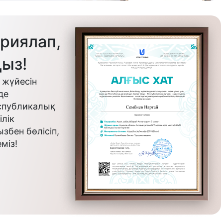
риялап,
ыз!
 жүйесін
де
еспубликалық
лік
бен бөлісіп,
міз!