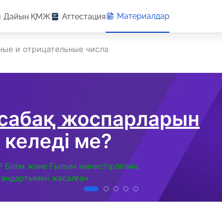
Материалдар
Дайын ҚМЖ
Аттестация
ые и отрицательные числа
 сабақ жоспарларын
 келеді ме?
Р Білім және Ғылым министірлігінің
тандартымен жасалған