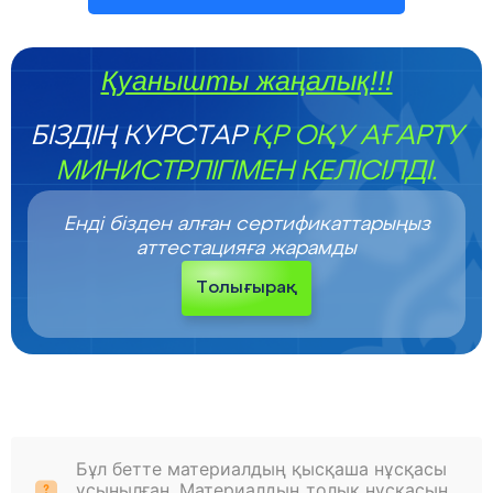
Қуанышты жаңалық!!!
БІЗДІҢ КУРСТАР
ҚР ОҚУ АҒАРТУ
МИНИСТРЛІГІМЕН КЕЛІСІЛДІ.
Енді бізден алған сертификаттарыңыз
аттестацияға жарамды
Толығырақ
Бұл бетте материалдың қысқаша нұсқасы
ұсынылған. Материалдың толық нұсқасын