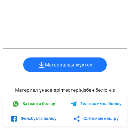
Материалды жүктеу
Материал ұнаса әріптестеріңізбен бөлісіңіз
Ватсапта бөлісу
Телеграммда бөлісу
Фейсбукта бөлісу
Сілтемені көшіру