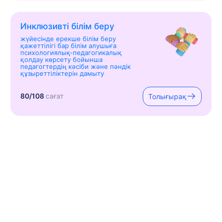
Инклюзивті білім беру
жүйесінде ерекше білім беру
қажеттілігі бар білім алушыға
психологиялық-педагогикалық
қолдау көрсету бойынша
педагогтердің кәсіби және пәндік
құзыреттіліктерін дамыту
80/108
сағат
Толығырақ