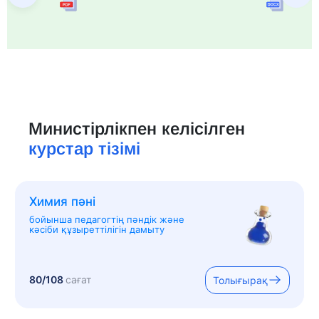
Министірлікпен келісілген
курстар тізімі
Химия пәні
бойынша педагогтің пәндік және
кәсіби құзыреттілігін дамыту
80/108
сағат
Толығырақ