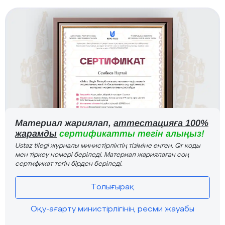
Материал жариялап,
аттестацияға 100%
жарамды
сертификатты тегін алыңыз!
Ustaz tilegi журналы министірліктің тізіміне енген. Qr коды
мен тіркеу номері беріледі. Материал жариялаған соң
сертификат тегін бірден беріледі.
Толығырақ
Оқу-ағарту министірлігінің ресми жауабы