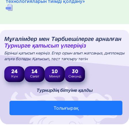
технологияларын тиімді қолдану»
Мұғалімдер мен Тәрбиешілерге арналған
Турнирге қатысып үлгеріңіз
Бірінші қатысып көріңіз. Егер орын алып жатсаңыз, дипломды
алуға болады. Қатысып, тест тапсыру тегін
24
14
10
29
Күн
Сағат
Минут
Секунд
Турнирдің бітуіне қалды
Толығырақ