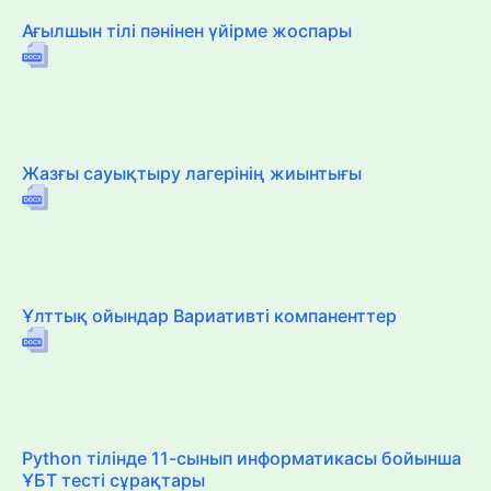
Ағылшын тілі пәнінен үйірме жоспары
Жазғы сауықтыру лагерінің жиынтығы
Ұлттық ойындар Вариативті компаненттер
Python тілінде 11-сынып информатикасы бойынша
ҰБТ тесті сұрақтары