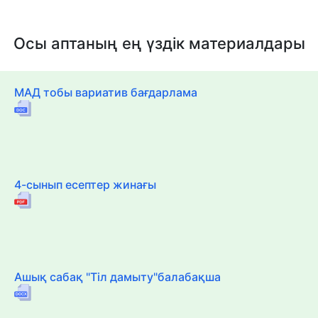
Осы аптаның ең үздік материалдары
МАД тобы вариатив бағдарлама
4-сынып есептер жинағы
Ашық сабақ "Тіл дамыту"балабақша