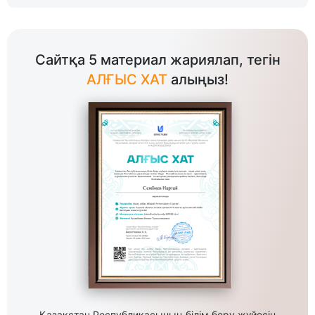
Сайтқа 5 материал жариялап, тегін
АЛҒЫС ХАТ
алыңыз!
Қазақстан Республикасының білім беру жүйесін