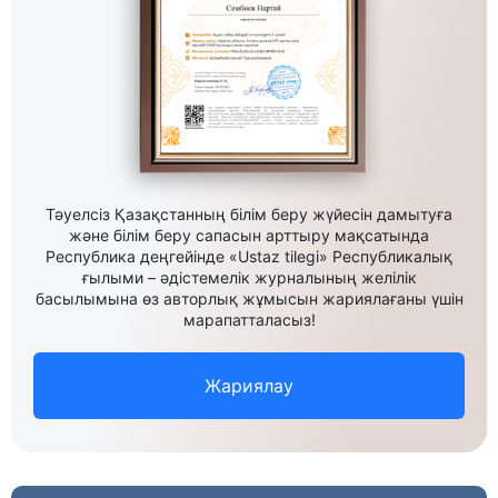
Тәуелсіз Қазақстанның білім беру жүйесін дамытуға
және білім беру сапасын арттыру мақсатында
Республика деңгейінде «Ustaz tilegi» Республикалық
ғылыми – әдістемелік журналының желілік
басылымына өз авторлық жұмысын жариялағаны үшін
марапатталасыз!
Жариялау