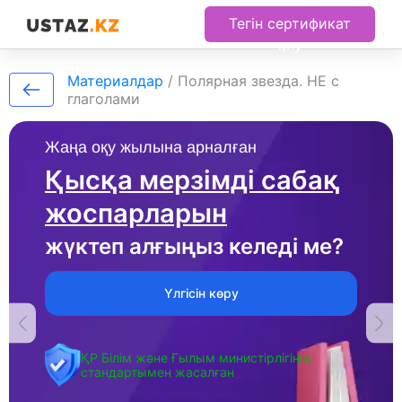
Тегін сертификат
алу
Материалдар
/
Полярная звезда. НЕ с
глаголами
Жаңа оқу жылына арналған
Қысқа мерзімді сабақ
жоспарларын
жүктеп алғыңыз келеді ме?
Үлгісін көру
ҚР Білім және Ғылым министірлігінің
стандартымен жасалған