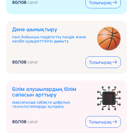
80/108
сағат
Толығырақ
Дене шынықтыру
пәні бойынша педагогтің пәндік және
кәсіби құзыреттілігін дамыту
80/108
сағат
Толығырақ
Білім алушылардың білім
сапасын арттыру
мақсатында сабақта цифрлық
технологияларды қолдану
80/108
сағат
Толығырақ