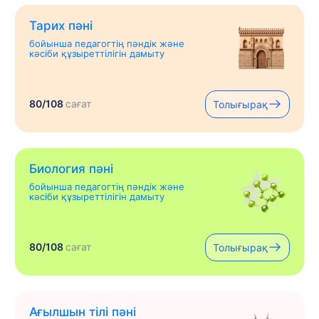
Тарих пәні
бойынша педагогтің пәндік және
кәсіби құзыреттілігін дамыту
80/108
сағат
Толығырақ
Биология пәні
бойынша педагогтің пәндік және
кәсіби құзыреттілігін дамыту
80/108
сағат
Толығырақ
Ағылшын тілі пәні