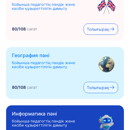
бойынша педагогтің пәндік және
кәсіби құзыреттілігін дамыту
80/108
сағат
Толығырақ
География пәні
бойынша педагогтің пәндік және
кәсіби құзыреттілігін дамыту
80/108
сағат
Толығырақ
Информатика пәні
бойынша педагогтің пәндік және
кәсіби құзыреттілігін дамыту