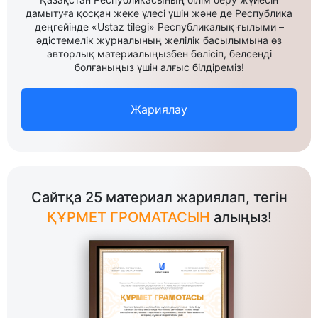
дамытуға қосқан жеке үлесі үшін және де Республика
деңгейінде «Ustaz tilegi» Республикалық ғылыми –
әдістемелік журналының желілік басылымына өз
авторлық материалыңызбен бөлісіп, белсенді
болғаныңыз үшін алғыс білдіреміз!
Жариялау
Сайтқа 25 материал жариялап, тегін
ҚҰРМЕТ ГРОМАТАСЫН
алыңыз!