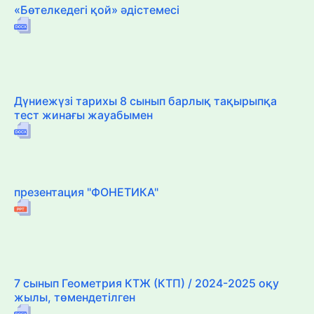
«Бөтелкедегі қой» әдістемесі
Дүниежүзі тарихы 8 сынып барлық тақырыпқа
тест жинағы жауабымен
презентация "ФОНЕТИКА"
7 сынып Геометрия КТЖ (КТП) / 2024-2025 оқу
жылы, төмендетілген