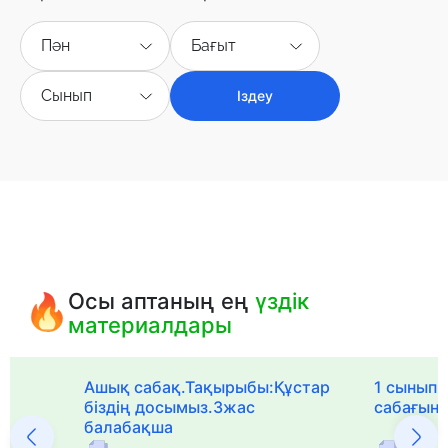
Пән
Бағыт
Сынып
Іздеу
Осы аптаның ең
үздік
материалдары
Ашық сабақ.Тақырыбы:Құстар
1 сыныпқа
біздің досымыз.3жас
сабағын
балабақша