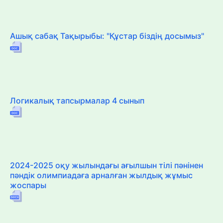
Ашық сабақ Тақырыбы: "Құстар біздің досымыз"
Логикалық тапсырмалар 4 сынып
2024-2025 оқу жылындағы ағылшын тілі пәнінен
пәндік олимпиадаға арналған жылдық жұмыс
жоспары