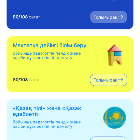
80/108
сағат
Толығырақ
Мектепке дейінгі білім беру
бойынша педагогтің пәндік және
кәсіби құзыреттілігін дамыту
80/108
сағат
Толығырақ
«Қазақ тілі» жəне «Қазақ
əдебиеті»
бойынша педагогтің пәндік және
кәсіби құзыреттілігін дамыту