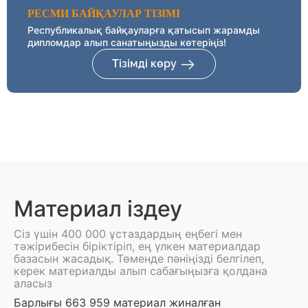
РЕСМИ БАЙҚАУЛАР ТІЗІМІ
Республикалық байқауларға қатысып жарамды
дипломдар алып санатыңызды көтеріңіз!
Тізімді көру
Материал іздеу
Сіз үшін 400 000 ұстаздардың еңбегі мен
тәжірибесін біріктіріп, ең үлкен материалдар
базасын жасадық. Төменде пәніңізді белгілеп,
керек материалды алып сабағыңызға қолдана
аласыз
Барлығы 663 959 материал жиналған