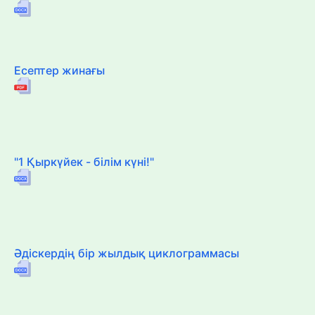
Есептер жинағы
"1 Қыркүйек - білім күні!"
Әдіскердің бір жылдық циклограммасы