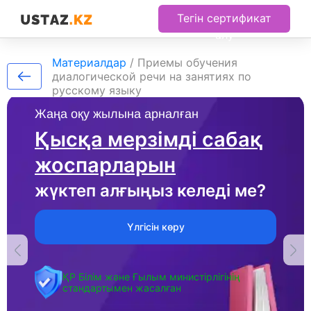
Тегін сертификат
алу
Материалдар
/
Приемы обучения
диалогической речи на занятиях по
русскому языку
Жаңа оқу жылына арналған
Қысқа мерзімді сабақ
жоспарларын
жүктеп алғыңыз келеді ме?
Үлгісін көру
ҚР Білім және Ғылым министірлігінің
стандартымен жасалған