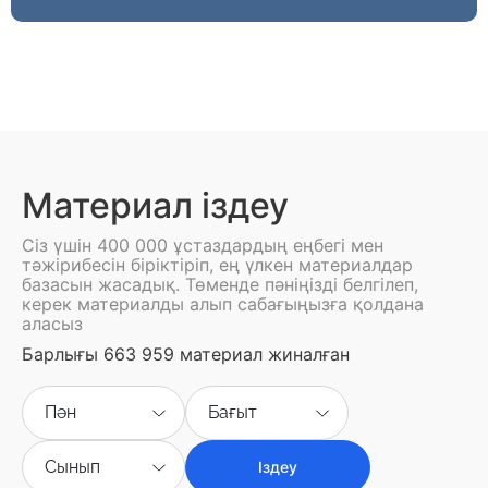
Материал іздеу
Сіз үшін 400 000 ұстаздардың еңбегі мен
тәжірибесін біріктіріп, ең үлкен материалдар
базасын жасадық. Төменде пәніңізді белгілеп,
керек материалды алып сабағыңызға қолдана
аласыз
Барлығы 663 959 материал жиналған
Пән
Бағыт
Сынып
Іздеу