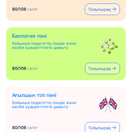
80/108
сағат
Толығырақ
Биология пәні
бойынша педагогтің пәндік және
кәсіби құзыреттілігін дамыту
80/108
сағат
Толығырақ
Ағылшын тілі пәні
бойынша педагогтің пәндік және
кәсіби құзыреттілігін дамыту
80/108
сағат
Толығырақ