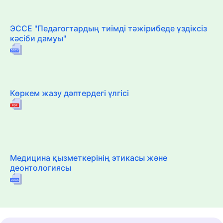
ЭССЕ "Педагогтардың тиімді тәжірибеде үздіксіз
кәсіби дамуы"
Көркем жазу дәптердегі үлгісі
Медицина қызметкерінің этикасы және
деонтологиясы