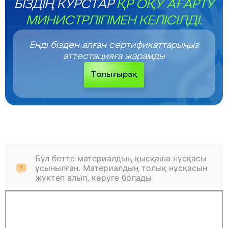
БІЗДІҢ КУРСТАР
ҚР ОҚУ АҒАРТУ
МИНИСТРЛІГІМЕН КЕЛІСІЛДІ.
Енді бізден алған сертификаттарыңыз
аттестацияға жарамды
Толығырақ
Бұл бетте материалдың қысқаша нұсқасы
ұсынылған. Материалдың толық нұсқасын
жүктеп алып, көруге болады