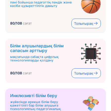
пәні бойынша педагогтің пәндік және
кәсіби құзыреттілігін дамыту
80/108
сағат
Толығырақ
Білім алушылардың білім
сапасын арттыру
мақсатында сабақта цифрлық
технологияларды қолдану
80/108
сағат
Толығырақ
Инклюзивті білім беру
жүйесінде ерекше білім беру
қажеттілігі бар білім алушыға
психологиялық-педагогикалық