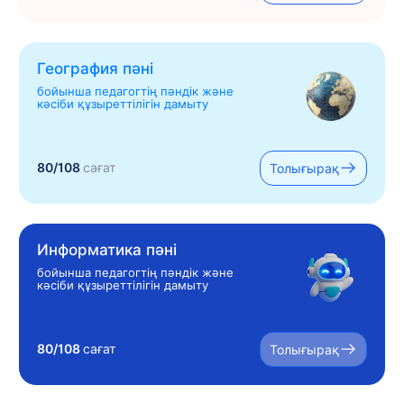
География пәні
бойынша педагогтің пәндік және
кәсіби құзыреттілігін дамыту
80/108
сағат
Толығырақ
Информатика пәні
бойынша педагогтің пәндік және
кәсіби құзыреттілігін дамыту
80/108
сағат
Толығырақ