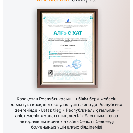
Қазақстан Республикасының білім беру жүйесін
дамытуға қосқан жеке үлесі үшін және де Республика
деңгейінде «Ustaz tilegi» Республикалық ғылыми –
әдістемелік журналының желілік басылымына өз
авторлық материалыңызбен бөлісіп, белсенді
болғаныңыз үшін алғыс білдіреміз!