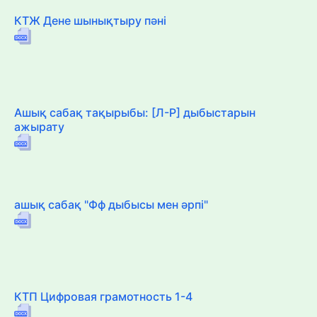
КТЖ Дене шынықтыру пәні
Ашық сабақ тақырыбы: [Л-Р] дыбыстарын
ажырату
ашық сабақ "Фф дыбысы мен әрпі"
КТП Цифровая грамотность 1-4