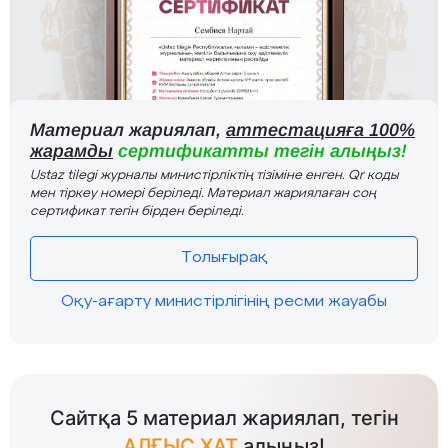
Материал жариялап,
аттестацияға 100%
жарамды
сертификатты тегін алыңыз!
Ustaz tilegi журналы министірліктің тізіміне енген. Qr коды
мен тіркеу номері беріледі. Материал жариялаған соң
сертификат тегін бірден беріледі.
Толығырақ
Оқу-ағарту министірлігінің ресми жауабы
Сайтқа 5 материал жариялап, тегін
АЛҒЫС ХАТ
алыңыз!