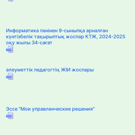
Информатика пәнінен 9-сыныпқа арналған
күнтізбелік тақырыптық жоспар КТЖ, 2024-2025
оқу жылы 34-сағат
әлеуметтік педагогтің ЖІИ жоспары
Эссе "Мои управленческие решения"