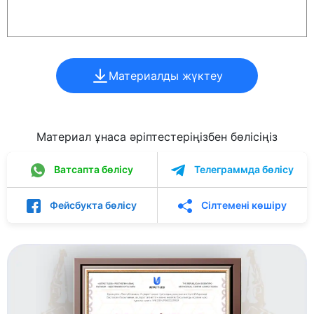
Материалды жүктеу
Материал ұнаса әріптестеріңізбен бөлісіңіз
Ватсапта бөлісу
Телеграммда бөлісу
Фейсбукта бөлісу
Сілтемені көшіру