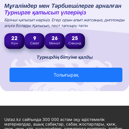
Мұғалімдер мен Тәрбиешілерге арналған
Турнирге қатысып үлгеріңіз
Бірінші қатысып көріңіз. Егер орын алып жатсаңыз, дипломды
алуға болады. Қатысып, тест тапсыру тегін
22
9
26
24
Күн
Сағат
Минут
Секунд
Турнирдің бітуіне қалды
Толығырақ
Ustaz.kz сайтында 300 000 астам оқу әдістемелік
материалдар, ашық сабақтар, сабақ жоспарлары, қмж,
омж, ұмж, ктп, сценарийлер, олимпиада есептерін, тәрбие