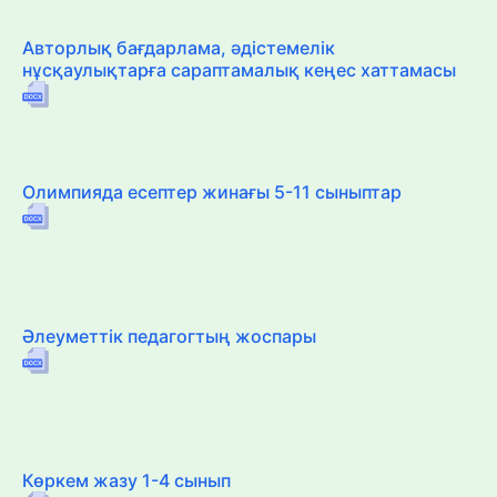
Авторлық бағдарлама, әдістемелік
нұсқаулықтарға сараптамалық кеңес хаттамасы
Олимпияда есептер жинағы 5-11 сыныптар
Әлеуметтік педагогтың жоспары
Көркем жазу 1-4 сынып