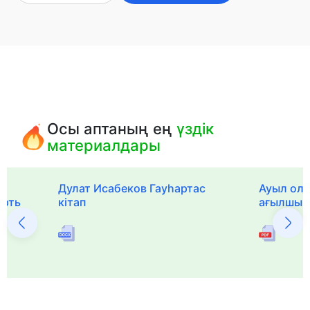
Осы аптаның ең
үздік
материалдары
Дулат Исабеков Гауһартас
Ауыл оли
ерть
кітап
ағылшын 