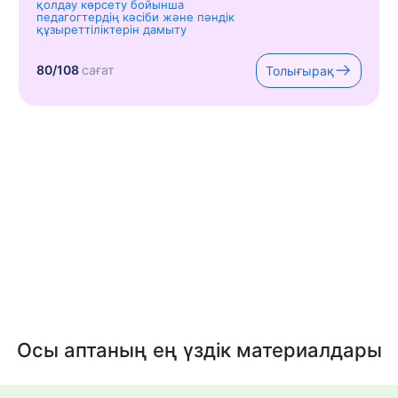
қолдау көрсету бойынша
педагогтердің кәсіби және пәндік
құзыреттіліктерін дамыту
80/108
сағат
Толығырақ
Осы аптаның ең үздік материалдары