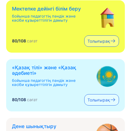
Мектепке дейінгі білім беру
бойынша педагогтің пәндік және
кәсіби құзыреттілігін дамыту
80/108
сағат
Толығырақ
«Қазақ тілі» жəне «Қазақ
əдебиеті»
бойынша педагогтің пәндік және
кәсіби құзыреттілігін дамыту
80/108
сағат
Толығырақ
Дене шынықтыру