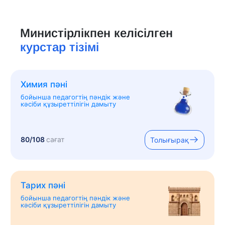
Министірлікпен келісілген
курстар тізімі
Химия пәні
бойынша педагогтің пәндік және
кәсіби құзыреттілігін дамыту
80/108
сағат
Толығырақ
Тарих пәні
бойынша педагогтің пәндік және
кәсіби құзыреттілігін дамыту