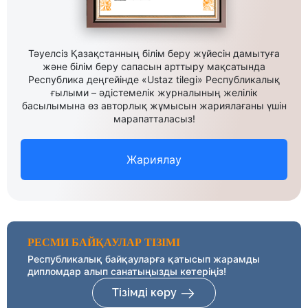
Тәуелсіз Қазақстанның білім беру жүйесін дамытуға
және білім беру сапасын арттыру мақсатында
Республика деңгейінде «Ustaz tilegi» Республикалық
ғылыми – әдістемелік журналының желілік
басылымына өз авторлық жұмысын жариялағаны үшін
марапатталасыз!
Жариялау
РЕСМИ БАЙҚАУЛАР ТІЗІМІ
Республикалық байқауларға қатысып жарамды
дипломдар алып санатыңызды көтеріңіз!
Тізімді көру