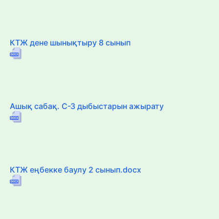
КТЖ дене шынықтыру 8 сынып
Ашық сабақ. С-З дыбыстарын ажырату
КТЖ еңбекке баулу 2 сынып.docx